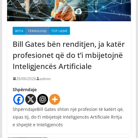
BOTA
TEKNOLOGJI
TOP LAJME
Bill Gates bën renditjen, ja katër
profesionet që do t’i mbijetojnë
Inteligjencës Artificiale
26/06/2026
admin
Shpërndaje
ShpërndajeBill Gates shton një profesion të katërt që,
sipas tij, do t’i mbijetojë Inteligjencës Artificiale Rritja
e shpejtë e Inteligjencës