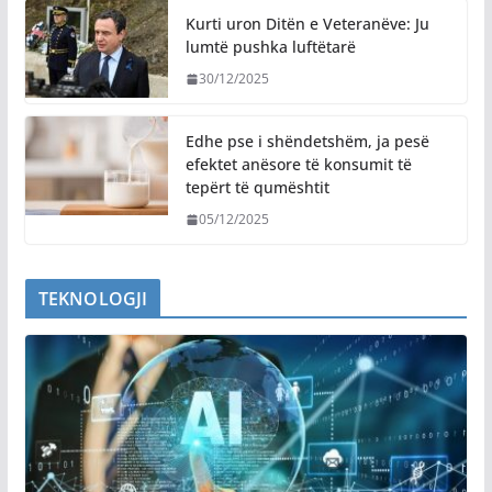
Kurti uron Ditën e Veteranëve: Ju
lumtë pushka luftëtarë
30/12/2025
Edhe pse i shëndetshëm, ja pesë
efektet anësore të konsumit të
tepërt të qumështit
05/12/2025
TEKNOLOGJI