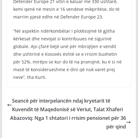
Defender Europe 21 vitin e kaluar me 330 ushtarë,
kemi qenë në mesin e 16 vendeve mikpritëse, do të
marrim pjesë edhe në Defender Europe 23.
“Në aspektin ndërkombëtar i plotësojmë të gjitha
kërkesat dhe nevojat si kontribuues në sigurinë
globale. Ajo çfarë bëjë unë për mbrojtjen e vendit
dhe ushtrinë e Kosovës është se e rrisim buxhetin
për 52%, mirëpo se kur do të na pranojnë, ku e si në
masë të konsiderueshme e dini që nuk varet prej
neve”, tha Kurti.
Seancë për interpelancën ndaj kryetarit të
Kuvendit të Maqedonisë së Veriut, Talat Xhaferi
Abazoviq: Nga 1 shtatori i rrisim pensionet për 36
për qind