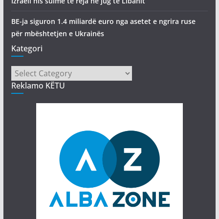
Izraeli nis sulme të reja në jug të Libanit
BE-ja siguron 1.4 miliardë euro nga asetet e ngrira ruse
për mbështetjen e Ukrainës
Kategori
Kategori
Reklamo KËTU