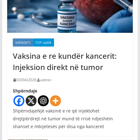
SHËNDETI
TOP LAJME
Vaksina e re kundër kancerit:
Injeksion direkt në tumor
03/04/2026
admin
Shpërndaje
ShpërndajeNjë vaksinë e re që injektohet
drejtpërdrejt në tumor mund të rrisë ndjeshëm
shanset e mbijetesës për disa nga kanceret