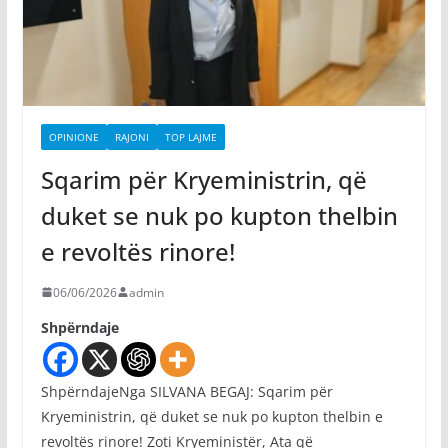
OPINIONE
RAJONI
TOP LAJME
Sqarim për Kryeministrin, që
duket se nuk po kupton thelbin
e revoltës rinore!
06/06/2026
admin
Shpërndaje
ShpërndajeNga SILVANA BEGAJ: Sqarim për
Kryeministrin, që duket se nuk po kupton thelbin e
revoltës rinore! Zoti Kryeministër, Ata që