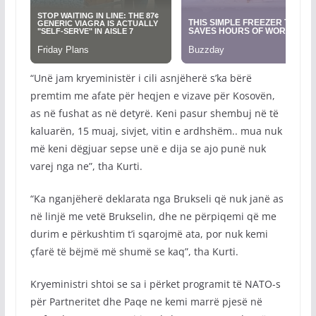
“Unë jam kryeministër i cili asnjëherë s’ka bërë
premtim me afate për heqjen e vizave për Kosovën,
as në fushat as në detyrë. Keni pasur shembuj në të
kaluarën, 15 muaj, sivjet, vitin e ardhshëm.. mua nuk
më keni dëgjuar sepse unë e dija se ajo punë nuk
varej nga ne”, tha Kurti.
“Ka nganjëherë deklarata nga Brukseli që nuk janë as
në linjë me vetë Brukselin, dhe ne përpiqemi që me
durim e përkushtim t’i sqarojmë ata, por nuk kemi
çfarë të bëjmë më shumë se kaq”, tha Kurti.
Kryeministri shtoi se sa i përket programit të NATO-s
për Partneritet dhe Paqe ne kemi marrë pjesë në