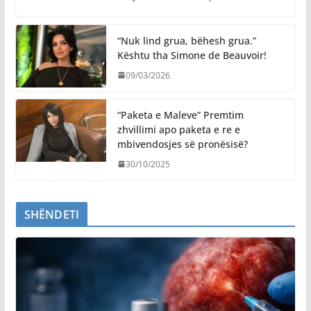
“Nuk lind grua, bëhesh grua.”
Kështu tha Simone de Beauvoir!
09/03/2026
“Paketa e Maleve” Premtim
zhvillimi apo paketa e re e
mbivendosjes së pronësisë?
30/10/2025
SHËNDETI