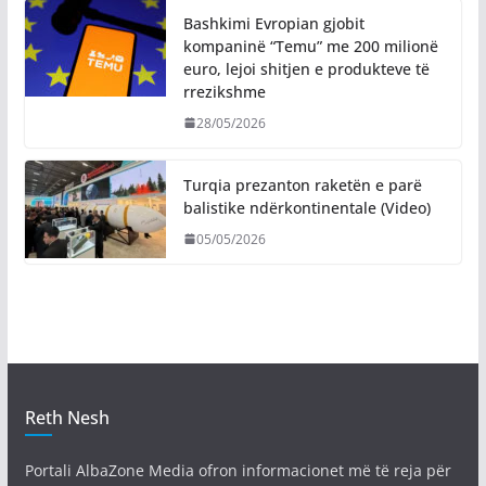
Bashkimi Evropian gjobit
kompaninë “Temu” me 200 milionë
euro, lejoi shitjen e produkteve të
rrezikshme
28/05/2026
Turqia prezanton raketën e parë
balistike ndërkontinentale (Video)
05/05/2026
Reth Nesh
Portali AlbaZone Media ofron informacionet më të reja për