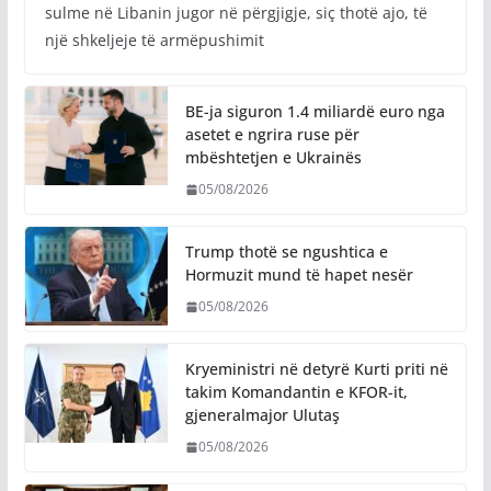
sulme në Libanin jugor në përgjigje, siç thotë ajo, të
një shkeljeje të armëpushimit
BE-ja siguron 1.4 miliardë euro nga
asetet e ngrira ruse për
mbështetjen e Ukrainës
05/08/2026
Trump thotë se ngushtica e
Hormuzit mund të hapet nesër
05/08/2026
Kryeministri në detyrë Kurti priti në
takim Komandantin e KFOR-it,
gjeneralmajor Ulutaş
05/08/2026