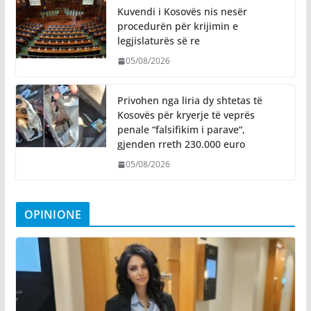
Kuvendi i Kosovës nis nesër
procedurën për krijimin e
legjislaturës së re
05/08/2026
Privohen nga liria dy shtetas të
Kosovës për kryerje të veprës
penale “falsifikim i parave“,
gjenden rreth 230.000 euro
05/08/2026
OPINIONE