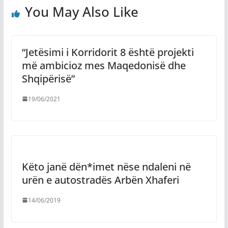
You May Also Like
“Jetësimi i Korridorit 8 është projekti
më ambicioz mes Maqedonisë dhe
Shqipërisë”
19/06/2021
Këto janë dën*imet nëse ndaleni në
urën e autostradës Arbën Xhaferi
14/06/2019