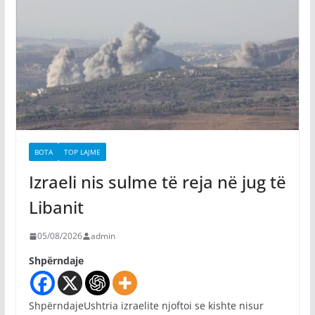
BOTA
TOP LAJME
Izraeli nis sulme të reja në jug të
Libanit
05/08/2026
admin
Shpërndaje
ShpërndajeUshtria izraelite njoftoi se kishte nisur