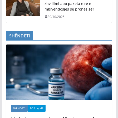
zhvillimi apo paketa e re e
mbivendosjes së pronësisë?
30/10/2025
SHËNDETI
SHËNDETI
TOP LAJME