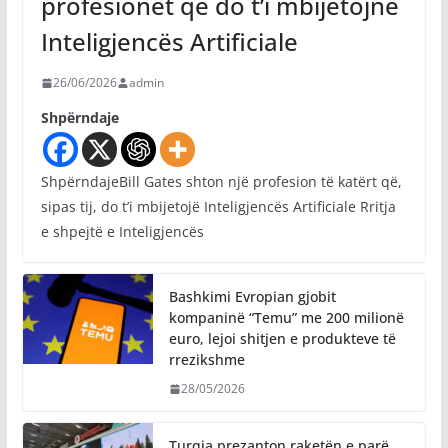
profesionet që do t’i mbijetojnë
Inteligjencës Artificiale
26/06/2026
admin
Shpërndaje
ShpërndajeBill Gates shton një profesion të katërt që,
sipas tij, do t’i mbijetojë Inteligjencës Artificiale Rritja
e shpejtë e Inteligjencës
Bashkimi Evropian gjobit
kompaninë “Temu” me 200 milionë
euro, lejoi shitjen e produkteve të
rrezikshme
28/05/2026
Turqia prezanton raketën e parë