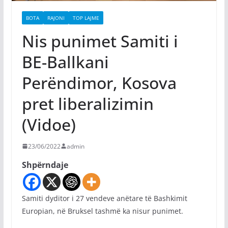
BOTA
RAJONI
TOP LAJME
Nis punimet Samiti i
BE-Ballkani
Perëndimor, Kosova
pret liberalizimin
(Vidoe)
23/06/2022
admin
Shpërndaje
Samiti dyditor i 27 vendeve anëtare të Bashkimit
Europian, në Bruksel tashmë ka nisur punimet.