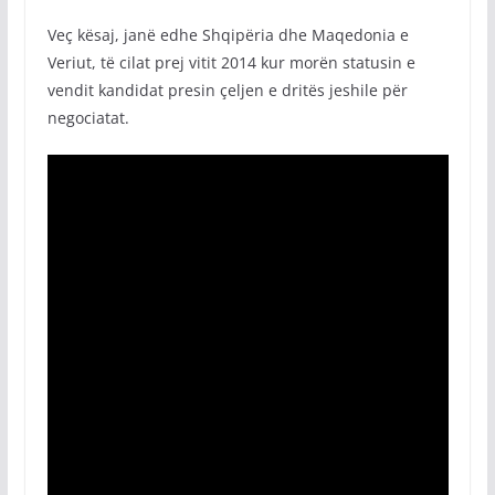
Veç kësaj, janë edhe Shqipëria dhe Maqedonia e
Veriut, të cilat prej vitit 2014 kur morën statusin e
vendit kandidat presin çeljen e dritës jeshile për
negociatat.