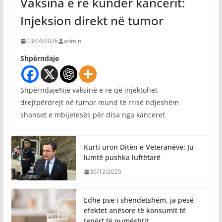
Vaksina e re kundër kancerit:
Injeksion direkt në tumor
03/04/2026
admin
Shpërndaje
ShpërndajeNjë vaksinë e re që injektohet
drejtpërdrejt në tumor mund të rrisë ndjeshëm
shanset e mbijetesës për disa nga kanceret
Kurti uron Ditën e Veteranëve: Ju
lumtë pushka luftëtarë
30/12/2025
Edhe pse i shëndetshëm, ja pesë
efektet anësore të konsumit të
tepërt të qumështit