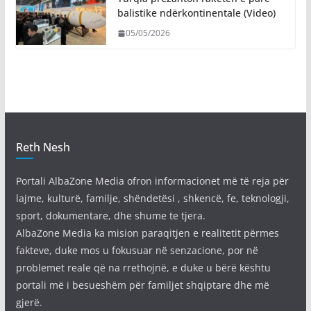
balistike ndërkontinentale (Video)
05/05/2026
Reth Nesh
Portali AlbaZone Media ofron informacionet më të reja për
lajme, kulturë, familje, shëndetësi , shkencë, fe, teknologji,
sport, dokumentare, dhe shume te tjera.
AlbaZone Media ka mision paraqitjen e realitetit përmes
fakteve, duke mos u fokusuar në senzacione, por në
problemet reale që na rrethojnë, e duke u bërë kështu
portali më i besueshëm për familjet shqiptare dhe më
gjerë.