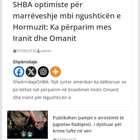
SHBA optimiste për
marrëveshje mbi ngushticën e
Hormuzit: Ka përparim mes
Iranit dhe Omanit
07/08/2026
admin
Shpërndaje
ShpërndajeSHBA- Një zyrtar amerikan ka deklaruar se
po bëhet një përparim në bisedimet midis Omanit
dhe Iranit për Ngushticën e
Publikohen pamjet e arrestimit të
Jugoslav Radojević, i dyshuar për
krime lufte në veri
07/08/2026