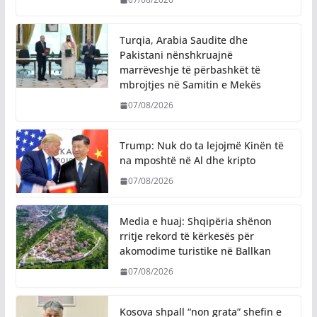
Turqia, Arabia Saudite dhe
Pakistani nënshkruajnë
marrëveshje të përbashkët të
mbrojtjes në Samitin e Mekës
07/08/2026
Trump: Nuk do ta lejojmë Kinën të
na mposhtë në Al dhe kripto
07/08/2026
Media e huaj: Shqipëria shënon
rritje rekord të kërkesës për
akomodime turistike në Ballkan
07/08/2026
Kosova shpall “non grata” shefin e