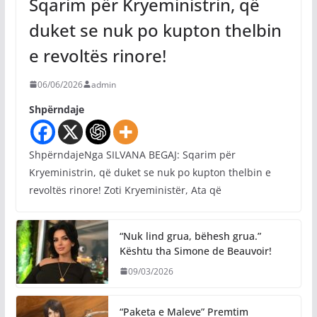
Sqarim për Kryeministrin, që
duket se nuk po kupton thelbin
e revoltës rinore!
06/06/2026
admin
Shpërndaje
ShpërndajeNga SILVANA BEGAJ: Sqarim për
Kryeministrin, që duket se nuk po kupton thelbin e
revoltës rinore! Zoti Kryeministër, Ata që
“Nuk lind grua, bëhesh grua.”
Kështu tha Simone de Beauvoir!
09/03/2026
“Paketa e Maleve” Premtim