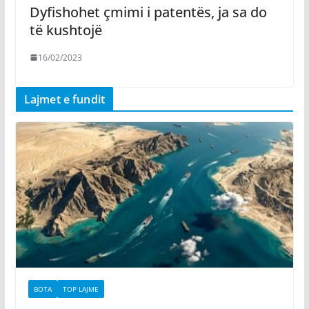
Dyfishohet çmimi i patentës, ja sa do
të kushtojë
16/02/2023
Lajmet e fundit
BOTA
TOP LAJME