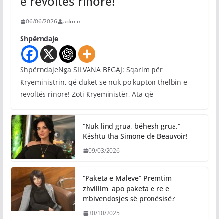
e revoltës rinore!
06/06/2026
admin
Shpërndaje
ShpërndajeNga SILVANA BEGAJ: Sqarim për
Kryeministrin, që duket se nuk po kupton thelbin e
revoltës rinore! Zoti Kryeministër, Ata që
“Nuk lind grua, bëhesh grua.”
Kështu tha Simone de Beauvoir!
09/03/2026
“Paketa e Maleve” Premtim
zhvillimi apo paketa e re e
mbivendosjes së pronësisë?
30/10/2025