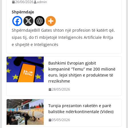
26/06/2026
admin
Shpërndaje
ShpërndajeBill Gates shton një profesion të katërt që,
sipas tij, do t’i mbijetojë Inteligjencës Artificiale Rritja
e shpejtë e Inteligjencës
Bashkimi Evropian gjobit
kompaninë “Temu” me 200 milionë
euro, lejoi shitjen e produkteve të
rrezikshme
28/05/2026
Turqia prezanton raketën e parë
balistike ndërkontinentale (Video)
05/05/2026