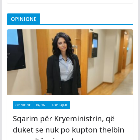
OPINIONE
OPINIONE
RAJONI
TOP LAJME
Sqarim për Kryeministrin, që
duket se nuk po kupton thelbin