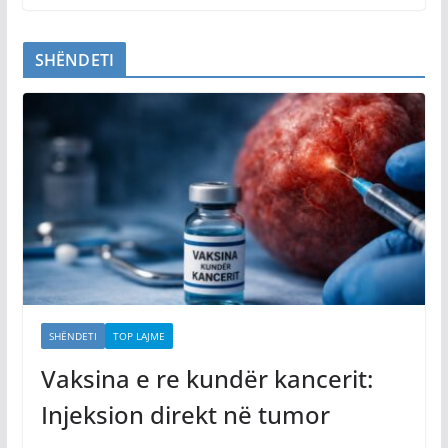
SHËNDETI
SHËNDETI
TOP LAJME
Vaksina e re kundër kancerit:
Injeksion direkt në tumor