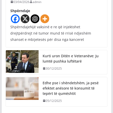
03/04/2026
admin
Shpërndaje
ShpërndajeNjë vaksinë e re që injektohet
drejtpërdrejt në tumor mund të rrisë ndjeshëm
shanset e mbijetesës për disa nga kanceret
Kurti uron Ditën e Veteranëve: Ju
lumtë pushka luftëtarë
30/12/2025
Edhe pse i shëndetshëm, ja pesë
efektet anësore të konsumit të
tepërt të qumështit
05/12/2025