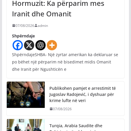
Hormuzit: Ka përparim mes
Iranit dhe Omanit
07/08/2026
admin
Shpërndaje
ShpërndajeSHBA- Një zyrtar amerikan ka deklaruar se
po bëhet një përparim në bisedimet midis Omanit
dhe Iranit për Ngushticën e
Publikohen pamjet e arrestimit të
Jugoslav Radojević, i dyshuar për
krime lufte në veri
07/08/2026
Turqia, Arabia Saudite dhe