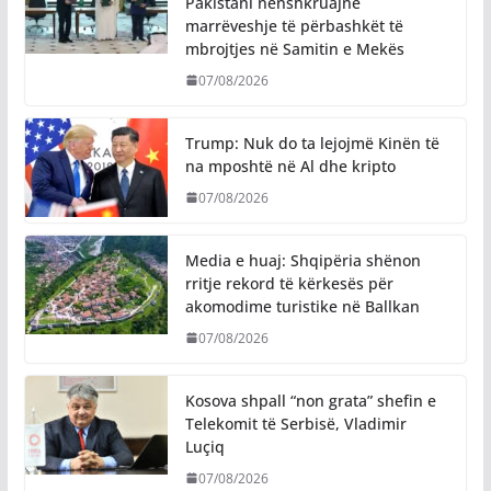
Pakistani nënshkruajnë
marrëveshje të përbashkët të
mbrojtjes në Samitin e Mekës
07/08/2026
Trump: Nuk do ta lejojmë Kinën të
na mposhtë në Al dhe kripto
07/08/2026
Media e huaj: Shqipëria shënon
rritje rekord të kërkesës për
akomodime turistike në Ballkan
07/08/2026
Kosova shpall “non grata” shefin e
Telekomit të Serbisë, Vladimir
Luçiq
07/08/2026