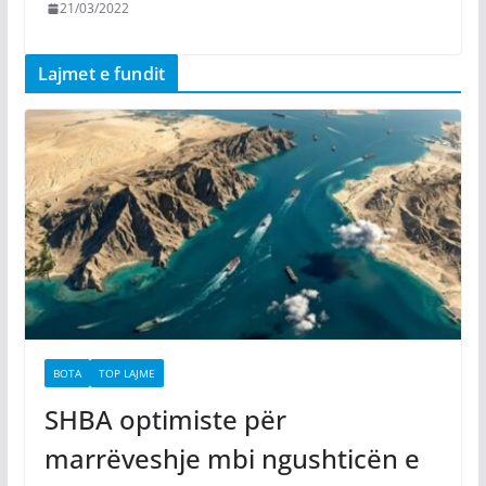
21/03/2022
Lajmet e fundit
BOTA
TOP LAJME
SHBA optimiste për
marrëveshje mbi ngushticën e