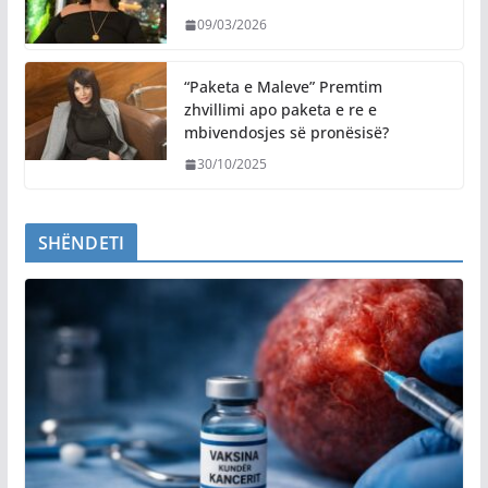
09/03/2026
“Paketa e Maleve” Premtim
zhvillimi apo paketa e re e
mbivendosjes së pronësisë?
30/10/2025
SHËNDETI