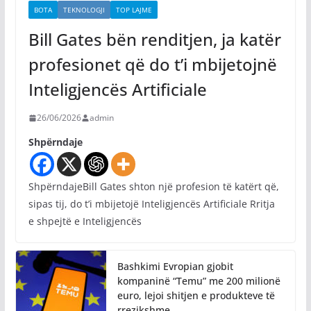
BOTA
TEKNOLOGJI
TOP LAJME
Bill Gates bën renditjen, ja katër
profesionet që do t’i mbijetojnë
Inteligjencës Artificiale
26/06/2026
admin
Shpërndaje
ShpërndajeBill Gates shton një profesion të katërt që,
sipas tij, do t’i mbijetojë Inteligjencës Artificiale Rritja
e shpejtë e Inteligjencës
Bashkimi Evropian gjobit
kompaninë “Temu” me 200 milionë
euro, lejoi shitjen e produkteve të
rrezikshme