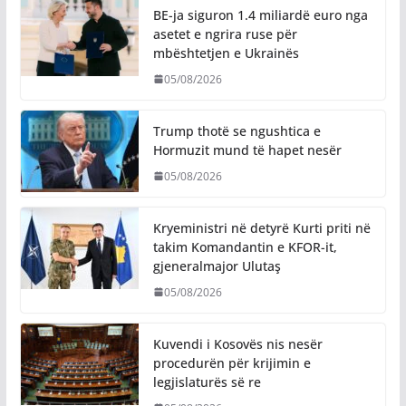
BE-ja siguron 1.4 miliardë euro nga
asetet e ngrira ruse për
mbështetjen e Ukrainës
05/08/2026
Trump thotë se ngushtica e
Hormuzit mund të hapet nesër
05/08/2026
Kryeministri në detyrë Kurti priti në
takim Komandantin e KFOR-it,
gjeneralmajor Ulutaş
05/08/2026
Kuvendi i Kosovës nis nesër
procedurën për krijimin e
legjislaturës së re