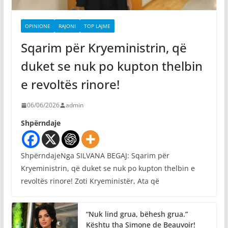
OPINIONE
RAJONI
TOP LAJME
Sqarim për Kryeministrin, që
duket se nuk po kupton thelbin
e revoltës rinore!
06/06/2026
admin
Shpërndaje
ShpërndajeNga SILVANA BEGAJ: Sqarim për
Kryeministrin, që duket se nuk po kupton thelbin e
revoltës rinore! Zoti Kryeministër, Ata që
“Nuk lind grua, bëhesh grua.”
Kështu tha Simone de Beauvoir!