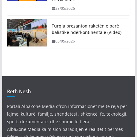
28/05/2026
Turqia prezanton raketën e parë
balistike ndërkontinentale (Video)
05/05/2026
Reth Nesh
Portali AlbaZone Media ofron informacionet më të reja për
lajme, kulturë, familje, shëndetësi , shkencë, fe, teknologji,
sport, dokumentare, dhe shume te tjera.
AlbaZone Media ka mision paraqitjen e realitetit përmes
fakteve, duke mos u fokusuar në senzacione, por në