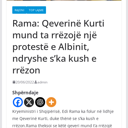
RAJONI
TOP LAJME
Rama: Qeverinë Kurti
mund ta rrëzojë një
protestë e Albinit,
ndryshe s’ka kush e
rrëzon
20/06/2022
admin
Shpërndaje
Kryeministri i Shqipërisë, Edi Rama ka folur në lidhje
me Qeverinë Kurti, duke thënë se s’ka kush e
rrëzon.Rama theksoi se këtë qeveri mund t’a rrëzojë