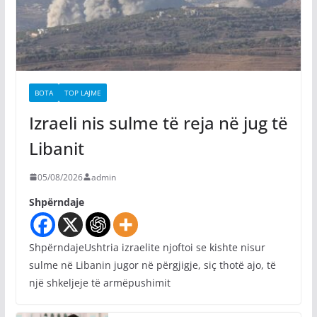
BOTA
TOP LAJME
Izraeli nis sulme të reja në jug të
Libanit
05/08/2026
admin
Shpërndaje
ShpërndajeUshtria izraelite njoftoi se kishte nisur
sulme në Libanin jugor në përgjigje, siç thotë ajo, të
një shkeljeje të armëpushimit