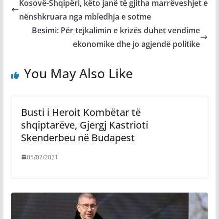
Kosovë-Shqipëri, këto janë të gjitha marrëveshjet e
nënshkruara nga mbledhja e sotme
Besimi: Për tejkalimin e krizës duhet vendime
ekonomike dhe jo agjendë politike
You May Also Like
Busti i Heroit Kombëtar të
shqiptarëve, Gjergj Kastrioti
Skenderbeu në Budapest
05/07/2021