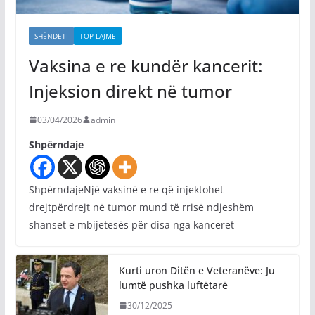
SHËNDETI
TOP LAJME
Vaksina e re kundër kancerit:
Injeksion direkt në tumor
03/04/2026
admin
Shpërndaje
ShpërndajeNjë vaksinë e re që injektohet
drejtpërdrejt në tumor mund të rrisë ndjeshëm
shanset e mbijetesës për disa nga kanceret
Kurti uron Ditën e Veteranëve: Ju
lumtë pushka luftëtarë
30/12/2025