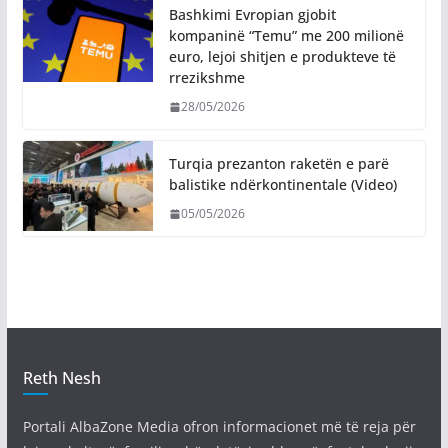
Bashkimi Evropian gjobit
kompaninë “Temu” me 200 milionë
euro, lejoi shitjen e produkteve të
rrezikshme
28/05/2026
Turqia prezanton raketën e parë
balistike ndërkontinentale (Video)
05/05/2026
Reth Nesh
Portali AlbaZone Media ofron informacionet më të reja për