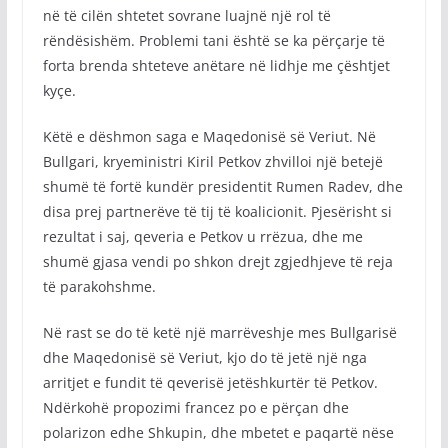
në të cilën shtetet sovrane luajnë një rol të
rëndësishëm. Problemi tani është se ka përçarje të
forta brenda shteteve anëtare në lidhje me çështjet
kyçe.
Këtë e dëshmon saga e Maqedonisë së Veriut. Në
Bullgari, kryeministri Kiril Petkov zhvilloi një betejë
shumë të fortë kundër presidentit Rumen Radev, dhe
disa prej partnerëve të tij të koalicionit. Pjesërisht si
rezultat i saj, qeveria e Petkov u rrëzua, dhe me
shumë gjasa vendi po shkon drejt zgjedhjeve të reja
të parakohshme.
Në rast se do të ketë një marrëveshje mes Bullgarisë
dhe Maqedonisë së Veriut, kjo do të jetë një nga
arritjet e fundit të qeverisë jetëshkurtër të Petkov.
Ndërkohë propozimi francez po e përçan dhe
polarizon edhe Shkupin, dhe mbetet e paqartë nëse