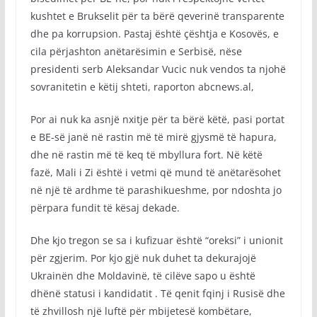
kushtet e Brukselit për ta bërë qeverinë transparente
dhe pa korrupsion. Pastaj është çështja e Kosovës, e
cila përjashton anëtarësimin e Serbisë, nëse
presidenti serb Aleksandar Vucic nuk vendos ta njohë
sovranitetin e këtij shteti, raporton abcnews.al,
Por ai nuk ka asnjë nxitje për ta bërë këtë, pasi portat
e BE-së janë në rastin më të mirë gjysmë të hapura,
dhe në rastin më të keq të mbyllura fort. Në këtë
fazë, Mali i Zi është i vetmi që mund të anëtarësohet
në një të ardhme të parashikueshme, por ndoshta jo
përpara fundit të kësaj dekade.
Dhe kjo tregon se sa i kufizuar është “oreksi” i unionit
për zgjerim. Por kjo gjë nuk duhet ta dekurajojë
Ukrainën dhe Moldavinë, të cilëve sapo u është
dhënë statusi i kandidatit . Të qenit fqinj i Rusisë dhe
të zhvillosh një luftë për mbijetesë kombëtare,