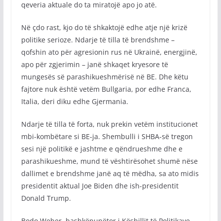
qeveria aktuale do ta miratojë apo jo atë.
Në çdo rast, kjo do të shkaktojë edhe atje një krizë
politike serioze. Ndarje të tilla të brendshme –
qofshin ato për agresionin rus në Ukrainë, energjinë,
apo për zgjerimin – janë shkaqet kryesore të
mungesës së parashikueshmërisë në BE. Dhe këtu
fajtore nuk është vetëm Bullgaria, por edhe Franca,
Italia, deri diku edhe Gjermania.
Ndarje të tilla të forta, nuk prekin vetëm institucionet
mbi-kombëtare si BE-ja. Shembulli i SHBA-së tregon
sesi një politikë e jashtme e qëndrueshme dhe e
parashikueshme, mund të vështirësohet shumë nëse
dallimet e brendshme janë aq të mëdha, sa ato midis
presidentit aktual Joe Biden dhe ish-presidentit
Donald Trump.
Bodo Weber, bashkëpunëtor i Këshillit të Politikave