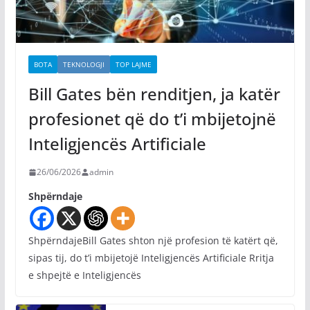
BOTA
TEKNOLOGJI
TOP LAJME
Bill Gates bën renditjen, ja katër
profesionet që do t’i mbijetojnë
Inteligjencës Artificiale
26/06/2026
admin
Shpërndaje
ShpërndajeBill Gates shton një profesion të katërt që,
sipas tij, do t’i mbijetojë Inteligjencës Artificiale Rritja
e shpejtë e Inteligjencës