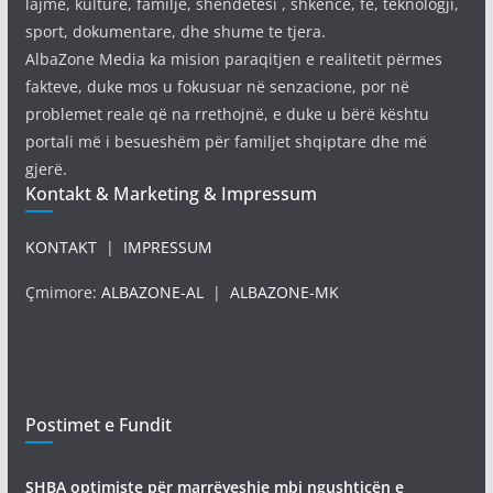
lajme, kulturë, familje, shëndetësi , shkencë, fe, teknologji,
sport, dokumentare, dhe shume te tjera.
AlbaZone Media ka mision paraqitjen e realitetit përmes
fakteve, duke mos u fokusuar në senzacione, por në
problemet reale që na rrethojnë, e duke u bërë kështu
portali më i besueshëm për familjet shqiptare dhe më
gjerë.
Kontakt & Marketing & Impressum
KONTAKT
|
IMPRESSUM
Çmimore:
ALBAZONE-AL
|
ALBAZONE-MK
Postimet e Fundit
SHBA optimiste për marrëveshje mbi ngushticën e