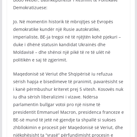
Demokratizuese:
Jo. Në momentin historik të mbrojtjes së Evropës
demokratike kundër një Rusie autokratike,
imperialiste, BE-ja tregoi në të njëjtën kohë pjekuri –
duke i dhënë statusin kandidat Ukrainës dhe
Moldavisë – dhe shënoi një pikë të re të ulët në
politikën e saj të zgjerimit.
Maqedonisë së Veriut dhe Shqipërisë iu refuzua
sërish hapja e bisedimeve të pranimit, pavarësisht se
i kanë përmbushur kriteret prej 5 vitesh. Kosovës nuk
iu dha sërish liberalizimi i vizave. Ndërsa
parlamentin bullgar votoi pro një nisme të
presidentit Emmanuel Macron, presidenca franceze e
BE-së mund të jetë në gjendje ta shpallë si sukses
zhbllokimin e procesit për Maqedonisë së Veriut, dhe
njëkohësisht ta “vrasë” përfundimisht procesin e