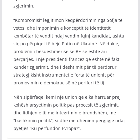
zgjerimin.
“Kompromisi” legjitimon keqpërdorimin nga Sofja të
vetos, dhe imponimin e konceptit të identitetit
kombëtar të vendit ndaj vendin fqinj kandidat, ashtu
siç po përpiqet të bëjë Putin në Ukrainë. Në dukje,
problemi i besueshmërisë së BE-së është ai i
përçarjes, i një presidenti francez që është në fakt
kundër zgjerimit, dhe i dështimit për të përdorur
strategjikisht instrumentet e forta të unionit për
promovimin e demokracisë në periferi të tij.
Nën sipërfaqe, kemi një union që e ka harruar prej
kohësh arsyetimin politik pas procesit të zgjerimit,
dhe lidhjen e tij me integrimin e brendshëm, me
“bashkimin politik”, si dhe me dhënien përgjigje ndaj
pyetjes “Ku përfundon Evropa?”.