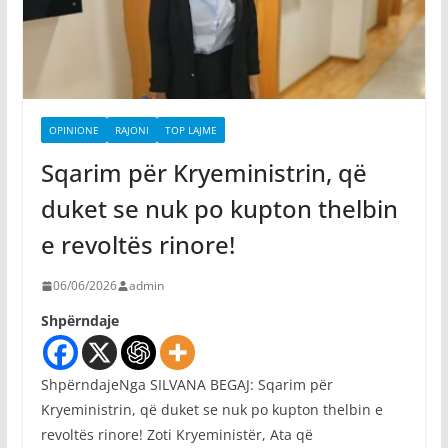
OPINIONE
RAJONI
TOP LAJME
Sqarim për Kryeministrin, që
duket se nuk po kupton thelbin
e revoltës rinore!
06/06/2026
admin
Shpërndaje
ShpërndajeNga SILVANA BEGAJ: Sqarim për
Kryeministrin, që duket se nuk po kupton thelbin e
revoltës rinore! Zoti Kryeministër, Ata që