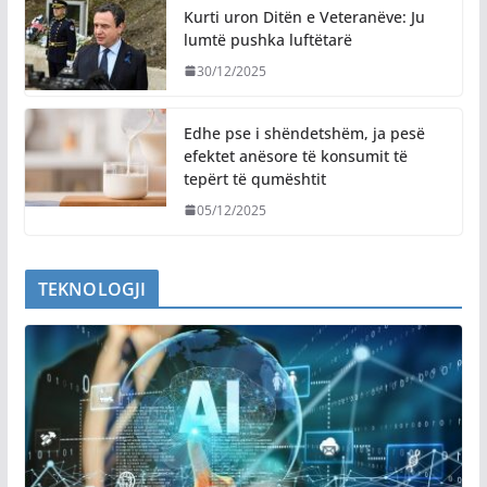
Kurti uron Ditën e Veteranëve: Ju
lumtë pushka luftëtarë
30/12/2025
Edhe pse i shëndetshëm, ja pesë
efektet anësore të konsumit të
tepërt të qumështit
05/12/2025
TEKNOLOGJI