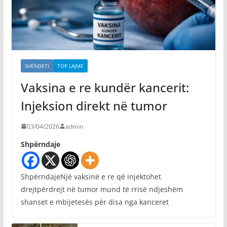
SHËNDETI
TOP LAJME
Vaksina e re kundër kancerit:
Injeksion direkt në tumor
03/04/2026
admin
Shpërndaje
ShpërndajeNjë vaksinë e re që injektohet
drejtpërdrejt në tumor mund të rrisë ndjeshëm
shanset e mbijetesës për disa nga kanceret