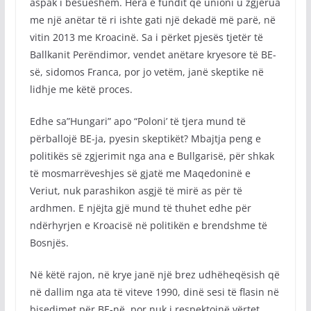
aspak i besueshëm. Hera e fundit që unioni u zgjerua
me një anëtar të ri ishte gati një dekadë më parë, në
vitin 2013 me Kroacinë. Sa i përket pjesës tjetër të
Ballkanit Perëndimor, vendet anëtare kryesore të BE-
së, sidomos Franca, por jo vetëm, janë skeptike në
lidhje me këtë proces.
Edhe sa”Hungari” apo “Poloni’ të tjera mund të
përballojë BE-ja, pyesin skeptikët? Mbajtja peng e
politikës së zgjerimit nga ana e Bullgarisë, për shkak
të mosmarrëveshjes së gjatë me Maqedoninë e
Veriut, nuk parashikon asgjë të mirë as për të
ardhmen. E njëjta gjë mund të thuhet edhe për
ndërhyrjen e Kroacisë në politikën e brendshme të
Bosnjës.
Në këtë rajon, në krye janë një brez udhëheqësish që
në dallim nga ata të viteve 1990, dinë sesi të flasin në
bisedimet për BE-në, por nuk i respektojnë vërtet