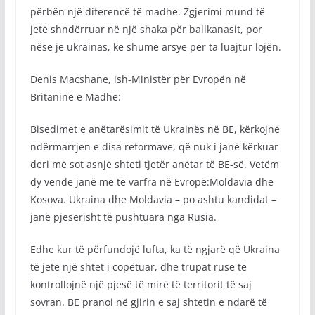
përbën një diferencë të madhe. Zgjerimi mund të
jetë shndërruar në një shaka për ballkanasit, por
nëse je ukrainas, ke shumë arsye për ta luajtur lojën.
Denis Macshane, ish-Ministër për Evropën në
Britaninë e Madhe:
Bisedimet e anëtarësimit të Ukrainës në BE, kërkojnë
ndërmarrjen e disa reformave, që nuk i janë kërkuar
deri më sot asnjë shteti tjetër anëtar të BE-së. Vetëm
dy vende janë më të varfra në Evropë:Moldavia dhe
Kosova. Ukraina dhe Moldavia – po ashtu kandidat –
janë pjesërisht të pushtuara nga Rusia.
Edhe kur të përfundojë lufta, ka të ngjarë që Ukraina
të jetë një shtet i copëtuar, dhe trupat ruse të
kontrollojnë një pjesë të mirë të territorit të saj
sovran. BE pranoi në gjirin e saj shtetin e ndarë të