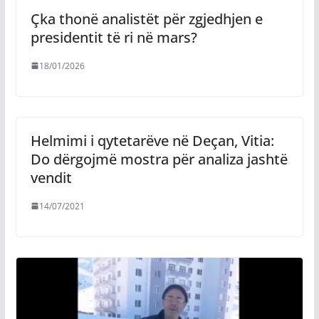
Çka thonë analistët për zgjedhjen e
presidentit të ri në mars?
18/01/2026
Helmimi i qytetarëve në Deçan, Vitia:
Do dërgojmë mostra për analiza jashtë
vendit
14/07/2021