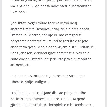
pashmangshëm, duke pasur parasysh dështimin e
NATO-s dhe BE-së për ta mbështetur ushtarakisht
Ukrainën.
Çdo shtet i vogël mund të vërë veton ndaj
anëtarësimit të Ukrainës, ndaj ideja e presidentit
Emmanuel Macron për një BE me kategori të
ndryshme anëtarësimi, mund të rezultojë të jetë
ende tërheqëse. Madje edhe kryeministri i Britanisë,
Boris Johnson, deklaroi gjatë samitit të G7-ës se ai
ishte ende “i interesuar” për këtë projekt, raporton
abcnews.al.
Daniel Smilov, drejtor i Qendrës për Strategjitë
Liberale, Sofje, Bullgari:
Problemi i BE-së nuk janë dhe aq përçarjet dhe
dallimet mes shteteve anëtare. Unioni ka qenë
gjithmonë një strukturë komplekse mbi-kombëtare,