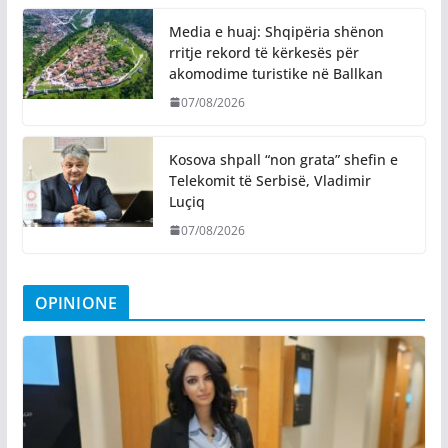
Media e huaj: Shqipëria shënon
rritje rekord të kërkesës për
akomodime turistike në Ballkan
07/08/2026
Kosova shpall “non grata” shefin e
Telekomit të Serbisë, Vladimir
Luçiq
07/08/2026
OPINIONE