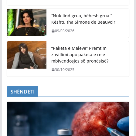
“Nuk lind grua, bëhesh grua.”
Kështu tha Simone de Beauvoir!
09/03/2026
“Paketa e Maleve” Premtim
zhvillimi apo paketa e re e
mbivendosjes së pronësisë?
30/10/2025
SHËNDETI