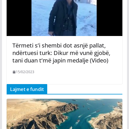
Tërmeti s’i shembi dot asnjë pallat,
ndërtuesi turk: Dikur më vunë gjobë,
tani duan t’më japin medalje (Video)
15/02/2023
Lajmet e fundit