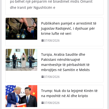
po bëhet një përparim në bisedimet midis Omanit
dhe Iranit për Ngushticën e
Publikohen pamjet e arrestimit të
Jugoslav Radojević, i dyshuar për
krime lufte në veri
07/08/2026
Turqia, Arabia Saudite dhe
Pakistani nënshkruajnë
marrëveshje të përbashkët të
mbrojtjes në Samitin e Mekës
07/08/2026
Trump: Nuk do ta lejojmë Kinën të
na mposhtë në Al dhe kripto
07/08/2026