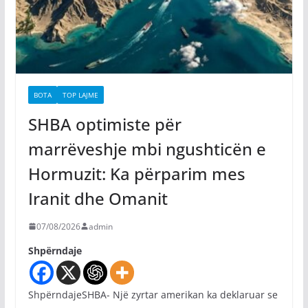
BOTA
TOP LAJME
SHBA optimiste për
marrëveshje mbi ngushticën e
Hormuzit: Ka përparim mes
Iranit dhe Omanit
07/08/2026
admin
Shpërndaje
ShpërndajeSHBA- Një zyrtar amerikan ka deklaruar se