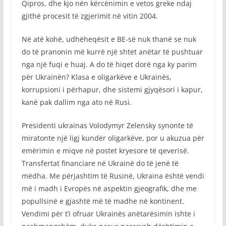
Qipros, dhe kjo nën kërcënimin e vetos greke ndaj
gjithë procesit të zgjerimit në vitin 2004.
Në atë kohë, udhëheqësit e BE-së nuk thanë se nuk
do të pranonin më kurrë një shtet anëtar të pushtuar
nga një fuqi e huaj. A do të hiqet dorë nga ky parim
për Ukrainën? Klasa e oligarkëve e Ukrainës,
korrupsioni i përhapur, dhe sistemi gjyqësori i kapur,
kanë pak dallim nga ato në Rusi.
Presidenti ukrainas Volodymyr Zelensky synonte të
miratonte një ligj kundër oligarkëve, por u akuzua për
emërimin e miqve në postet kryesore të qeverisë.
Transfertat financiare në Ukrainë do të jenë të
mëdha. Me përjashtim të Rusinë, Ukraina është vendi
më i madh i Evropës në aspektin gjeografik, dhe me
popullsinë e gjashtë më të madhe në kontinent.
Vendimi për t’i ofruar Ukrainës anëtarësimin ishte i