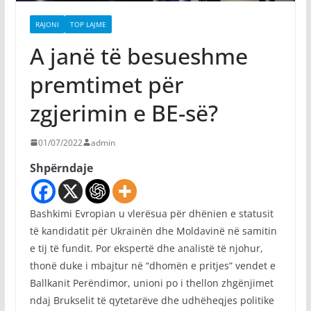
RAJONI
TOP LAJME
A janë të besueshme
premtimet për
zgjerimin e BE-së?
01/07/2022
admin
Shpërndaje
Bashkimi Evropian u vlerësua për dhënien e statusit
të kandidatit për Ukrainën dhe Moldavinë në samitin
e tij të fundit. Por ekspertë dhe analistë të njohur,
thonë duke i mbajtur në “dhomën e pritjes” vendet e
Ballkanit Perëndimor, unioni po i thellon zhgënjimet
ndaj Brukselit të qytetarëve dhe udhëheqjes politike