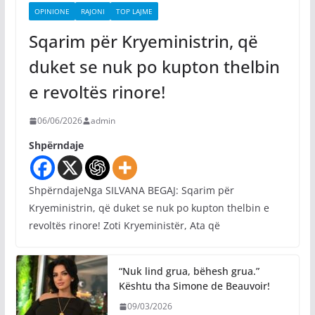
OPINIONE
RAJONI
TOP LAJME
Sqarim për Kryeministrin, që
duket se nuk po kupton thelbin
e revoltës rinore!
06/06/2026
admin
Shpërndaje
ShpërndajeNga SILVANA BEGAJ: Sqarim për
Kryeministrin, që duket se nuk po kupton thelbin e
revoltës rinore! Zoti Kryeministër, Ata që
“Nuk lind grua, bëhesh grua.”
Kështu tha Simone de Beauvoir!
09/03/2026