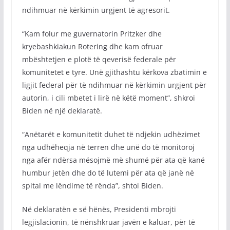
ndihmuar në kërkimin urgjent të agresorit.
“Kam folur me guvernatorin Pritzker dhe
kryebashkiakun Rotering dhe kam ofruar
mbështetjen e plotë të qeverisë federale për
komunitetet e tyre. Unë gjithashtu kërkova zbatimin e
ligjit federal për të ndihmuar në kërkimin urgjent për
autorin, i cili mbetet i lirë në këtë moment”, shkroi
Biden në një deklaratë.
“Anëtarët e komunitetit duhet të ndjekin udhëzimet
nga udhëheqja në terren dhe unë do të monitoroj
nga afër ndërsa mësojmë më shumë për ata që kanë
humbur jetën dhe do të lutemi për ata që janë në
spital me lëndime të rënda”, shtoi Biden.
Në deklaratën e së hënës, Presidenti mbrojti
legjislacionin, të nënshkruar javën e kaluar, për të