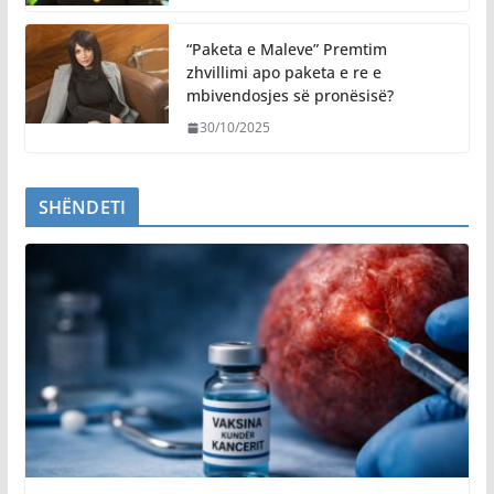
“Paketa e Maleve” Premtim
zhvillimi apo paketa e re e
mbivendosjes së pronësisë?
30/10/2025
SHËNDETI