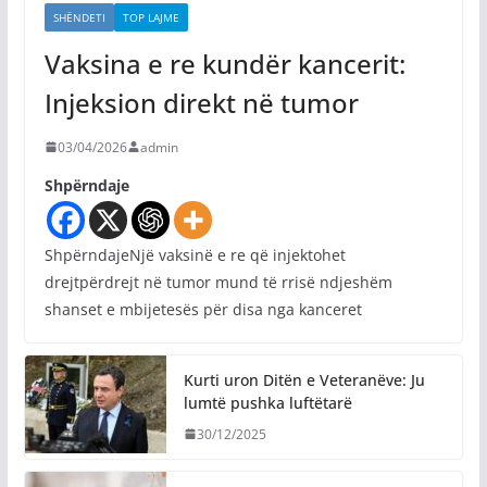
SHËNDETI
TOP LAJME
Vaksina e re kundër kancerit:
Injeksion direkt në tumor
03/04/2026
admin
Shpërndaje
ShpërndajeNjë vaksinë e re që injektohet
drejtpërdrejt në tumor mund të rrisë ndjeshëm
shanset e mbijetesës për disa nga kanceret
Kurti uron Ditën e Veteranëve: Ju
lumtë pushka luftëtarë
30/12/2025