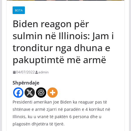
BOTA
Biden reagon për
sulmin në Illinois: Jam i
tronditur nga dhuna e
pakuptimtë më armë
04/07/2022
admin
Shpërndaje
Presidenti amerikan Joe Biden ka reaguar pas të
shtënave e armë zjarri në paradën e 4 korrikut në
Illinois, ku u vranë të paktën 6 persona dhe u
plagosën dhjetëra të tjerë.