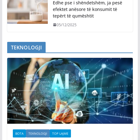
Edhe pse i shëndetshëm, ja pesë
efektet anësore të konsumit të
tepërt të qumështit
05/12/2025
TEKNOLOGJI
BOTA
TEKNOLOGJI
TOP LAJME