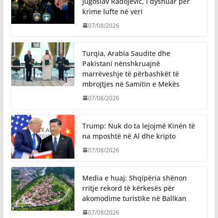
Jugoslav Radojević, i dyshuar për
krime lufte në veri
07/08/2026
Turqia, Arabia Saudite dhe
Pakistani nënshkruajnë
marrëveshje të përbashkët të
mbrojtjes në Samitin e Mekës
07/08/2026
Trump: Nuk do ta lejojmë Kinën të
na mposhtë në Al dhe kripto
07/08/2026
Media e huaj: Shqipëria shënon
rritje rekord të kërkesës për
akomodime turistike në Ballkan
07/08/2026