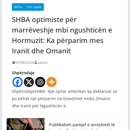
BOTA
TOP LAJME
SHBA optimiste për
marrëveshje mbi ngushticën e
Hormuzit: Ka përparim mes
Iranit dhe Omanit
07/08/2026
admin
Shpërndaje
ShpërndajeSHBA- Një zyrtar amerikan ka deklaruar se
po bëhet një përparim në bisedimet midis Omanit
dhe Iranit për Ngushticën e
Publikohen pamjet e arrestimit të