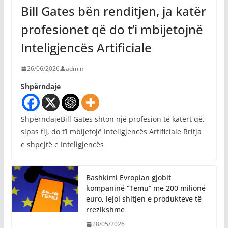
Bill Gates bën renditjen, ja katër
profesionet që do t’i mbijetojnë
Inteligjencës Artificiale
26/06/2026
admin
Shpërndaje
ShpërndajeBill Gates shton një profesion të katërt që,
sipas tij, do t’i mbijetojë Inteligjencës Artificiale Rritja
e shpejtë e Inteligjencës
Bashkimi Evropian gjobit
kompaninë “Temu” me 200 milionë
euro, lejoi shitjen e produkteve të
rrezikshme
28/05/2026