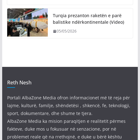
Turqia prezanton raketën e parë
balistike ndërkontinentale (Video)
05/05/2026
Reth Nesh
Portali AlbaZone Media ofron informacionet më të reja për
lajme, kulturë, familje, shëndetësi , shkencë, fe, teknologji,
sport, dokumentare, dhe shume te tjera.
AlbaZone Media ka mision paraqitjen e realitetit përmes
fakteve, duke mos u fokusuar në senzacione, por në
problemet reale që na rrethojnë, e duke u bërë kështu