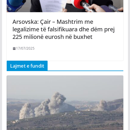
Arsovska: Çair – Mashtrim me
legalizime të falsifikuara dhe dëm prej
225 milionë eurosh në buxhet
17/07/2025
Lajmet e fundit