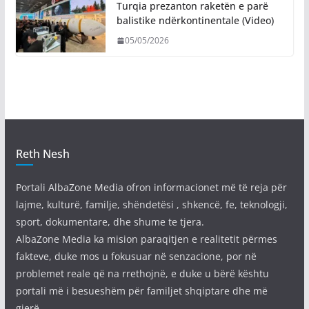
Turqia prezanton raketën e parë
balistike ndërkontinentale (Video)
05/05/2026
Reth Nesh
Portali AlbaZone Media ofron informacionet më të reja për
lajme, kulturë, familje, shëndetësi , shkencë, fe, teknologji,
sport, dokumentare, dhe shume te tjera.
AlbaZone Media ka mision paraqitjen e realitetit përmes
fakteve, duke mos u fokusuar në senzacione, por në
problemet reale që na rrethojnë, e duke u bërë kështu
portali më i besueshëm për familjet shqiptare dhe më
gjerë.