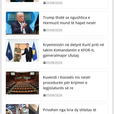
05/08/2026
Trump thotë se ngushtica e
Hormuzit mund të hapet nesër
05/08/2026
Kryeministri në detyrë Kurti priti në
takim Komandantin e KFOR-it,
gjeneralmajor Ulutaş
05/08/2026
Kuvendi i Kosovës nis nesër
procedurën për krijimin e
legjislaturës së re
05/08/2026
Privohen nga liria dy shtetas të