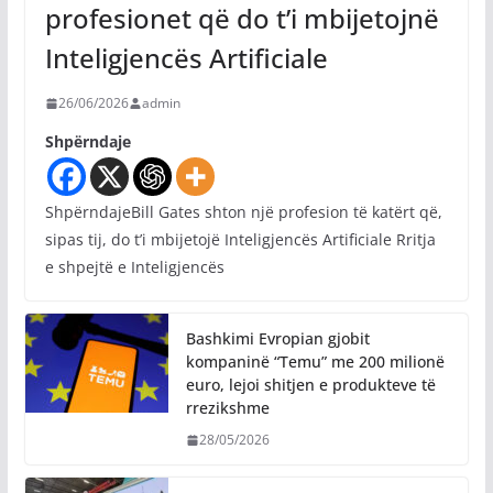
profesionet që do t’i mbijetojnë
Inteligjencës Artificiale
26/06/2026
admin
Shpërndaje
ShpërndajeBill Gates shton një profesion të katërt që,
sipas tij, do t’i mbijetojë Inteligjencës Artificiale Rritja
e shpejtë e Inteligjencës
Bashkimi Evropian gjobit
kompaninë “Temu” me 200 milionë
euro, lejoi shitjen e produkteve të
rrezikshme
28/05/2026