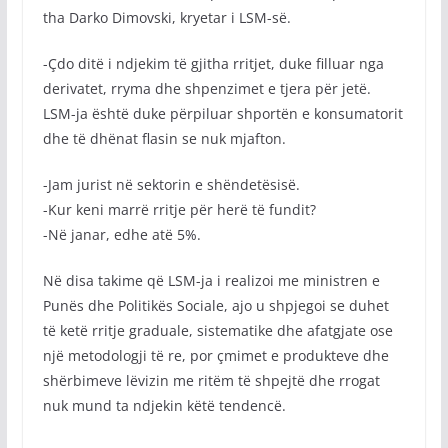
tha Darko Dimovski, kryetar i LSM-së.
-Çdo ditë i ndjekim të gjitha rritjet, duke filluar nga
derivatet, rryma dhe shpenzimet e tjera për jetë.
LSM-ja është duke përpiluar shportën e konsumatorit
dhe të dhënat flasin se nuk mjafton.
-Jam jurist në sektorin e shëndetësisë.
-Kur keni marrë rritje për herë të fundit?
-Në janar, edhe atë 5%.
Në disa takime që LSM-ja i realizoi me ministren e
Punës dhe Politikës Sociale, ajo u shpjegoi se duhet
të ketë rritje graduale, sistematike dhe afatgjate ose
një metodologji të re, por çmimet e produkteve dhe
shërbimeve lëvizin me ritëm të shpejtë dhe rrogat
nuk mund ta ndjekin këtë tendencë.