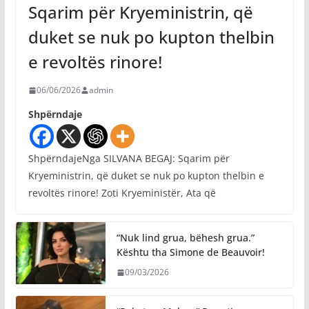
Sqarim për Kryeministrin, që
duket se nuk po kupton thelbin
e revoltës rinore!
06/06/2026
admin
Shpërndaje
ShpërndajeNga SILVANA BEGAJ: Sqarim për
Kryeministrin, që duket se nuk po kupton thelbin e
revoltës rinore! Zoti Kryeministër, Ata që
“Nuk lind grua, bëhesh grua.”
Kështu tha Simone de Beauvoir!
09/03/2026