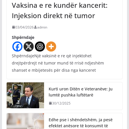
Vaksina e re kundër kancerit:
Injeksion direkt në tumor
03/04/2026
admin
Shpërndaje
ShpërndajeNjë vaksinë e re që injektohet
drejtpërdrejt në tumor mund të rrisë ndjeshëm
shanset e mbijetesës për disa nga kanceret
Kurti uron Ditën e Veteranëve: Ju
lumtë pushka luftëtarë
30/12/2025
Edhe pse i shëndetshëm, ja pesë
efektet anësore të konsumit të