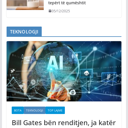
tepërt të qumështit
05/12/2025
TEKNOLOGJI
BOTA
TEKNOLOGJI
TOP LAJME
Bill Gates bën renditjen, ja katër