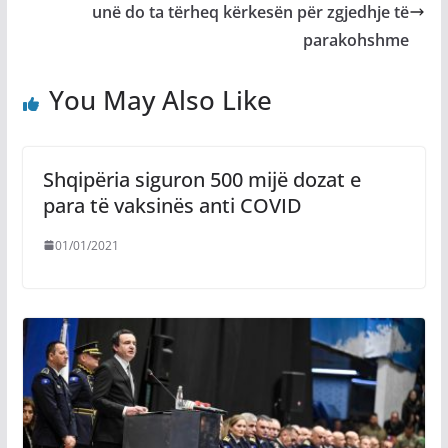
unë do ta tërheq kërkesën për zgjedhje të
parakohshme
You May Also Like
Shqipëria siguron 500 mijë dozat e
para të vaksinës anti COVID
01/01/2021