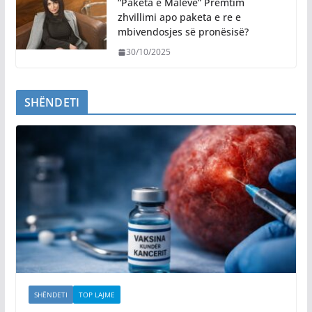
“Paketa e Maleve” Premtim
zhvillimi apo paketa e re e
mbivendosjes së pronësisë?
30/10/2025
SHËNDETI
SHËNDETI
TOP LAJME