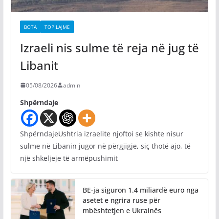
BOTA
TOP LAJME
Izraeli nis sulme të reja në jug të
Libanit
05/08/2026
admin
Shpërndaje
ShpërndajeUshtria izraelite njoftoi se kishte nisur
sulme në Libanin jugor në përgjigje, siç thotë ajo, të
një shkeljeje të armëpushimit
BE-ja siguron 1.4 miliardë euro nga
asetet e ngrira ruse për
mbështetjen e Ukrainës