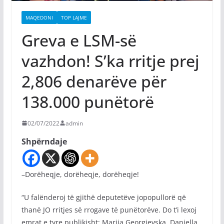
MAQEDONI
TOP LAJME
Greva e LSM-së
vazhdon! S’ka rritje prej
2,806 denarëve për
138.000 punëtorë
02/07/2022
admin
Shpërndaje
–Dorëheqje, dorëheqje, dorëheqje!
“U falënderoj të gjithë deputetëve jopopullorë që
thanë JO rritjes së rrogave të punëtorëve. Do t’i lexoj
emrat e tyre publikisht: Marija Georgievska, Daniella