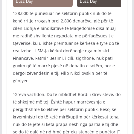
138.000 të punësuar në sektorin publik nuk do të
kenë rritje rrogash prej 2.806 denarëve, gjë për të
cilën Lidhja e Sindikatave të Maqedonisë disa muaj
me radhë zhvillonte negociata me përfaqësuesit e
Qeverisë, ku u ishte premtuar se kërkesa e tyre do të
realizohet. LSM-ja kërkoi dorëheqje nga ministri i
Financave, Fatmir Besimi, i cili, siç thonë, nuk pati
guxim që të marrë pjesë në debatin e sotëm, por e
dërgoi zëvendësin e tij, Filip Nikollovskin për të
gënjyer.
“Greva vazhdon. Do të mblidhet Bordi i Grevistëve, do
të shkojmë më tej. Është hapur marrëveshja e
përgjithshme kolektive për sektorin publik. Besoj se
kryeministri do të ketë mirëkuptim për kërkesat tona,
nuk do të jetë si këta prapa nesh nga partia e tij dhe
se do të dalë në ndihmë për ekzistencën e punëtorit”,