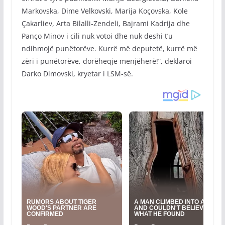
Markovska, Dime Velkovski, Marija Koçovska, Kole
Çakarliev, Arta Bilalli-Zendeli, Bajrami Kadrija dhe
Panço Minov i cili nuk votoi dhe nuk deshi t’u
ndihmojë punëtorëve. Kurrë më deputetë, kurrë më
zëri i punëtorëve, dorëheqje menjëherë!”, deklaroi
Darko Dimovski, kryetar i LSM-së.