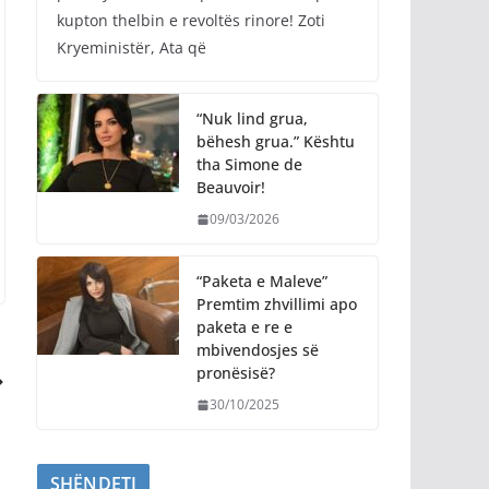
kupton thelbin e revoltës rinore! Zoti
Kryeministër, Ata që
“Nuk lind grua,
bëhesh grua.” Kështu
tha Simone de
Beauvoir!
09/03/2026
“Paketa e Maleve”
Premtim zhvillimi apo
paketa e re e
mbivendosjes së
pronësisë?
30/10/2025
SHËNDETI