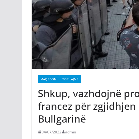
MAQEDONI
TOP LAJME
Shkup, vazhdojnë pro
francez për zgjidhje
Bullgarinë
04/07/2022
admin