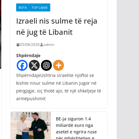
BOTA
TOP LAJME
Izraeli nis sulme të reja
në jug të Libanit
05/08/2026
admin
Shpërndaje
ShpërndajeUshtria izraelite njoftoi se
kishte nisur sulme në Libanin jugor në
përgjigje, siç thotë ajo, të një shkeljeje të
armëpushimit
BE-ja siguron 1.4
miliardë euro nga
asetet e ngrira ruse
për mbështetjen e