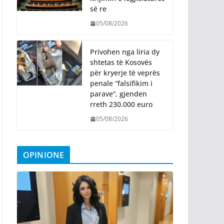
së re
05/08/2026
Privohen nga liria dy
shtetas të Kosovës
për kryerje të veprës
penale “falsifikim i
parave“, gjenden
rreth 230.000 euro
05/08/2026
OPINIONE