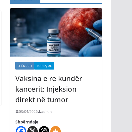
SHËNDETI
TOP LAJME
Vaksina e re kundër
kancerit: Injeksion
direkt në tumor
03/04/2026
admin
Shpërndaje