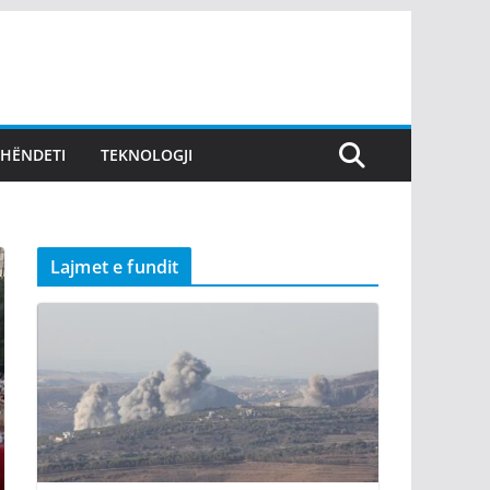
SHËNDETI
TEKNOLOGJI
Lajmet e fundit