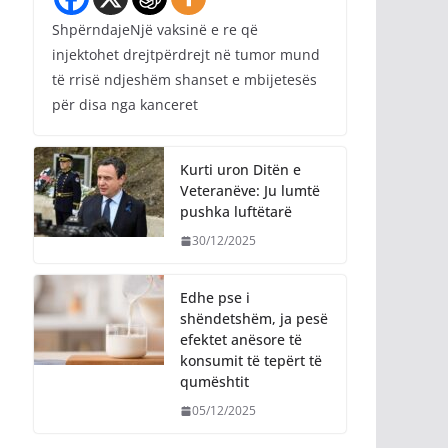
ShpërndajeNjë vaksinë e re që
injektohet drejtpërdrejt në tumor mund
të rrisë ndjeshëm shanset e mbijetesës
për disa nga kanceret
Kurti uron Ditën e
Veteranëve: Ju lumtë
pushka luftëtarë
30/12/2025
Edhe pse i
shëndetshëm, ja pesë
efektet anësore të
konsumit të tepërt të
qumështit
05/12/2025