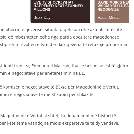
ë në oborrin e qeverisë, situata u qetësua dhe aktualisht është
tuesit, që mbështeten edhe nga partia opozitare maqedonase
prehin revoltën e tyre deri kur qeveria të refuzojë propozimin
sidenti francez, Emmanuel Macron, tha se beson se është gjetur
imin e negociatave për anëtarësimin në BE.
ojë kornizën e negociatave të BE-së për Maqedoninë e Veriut,
limin e negociatave të me Shkupin për shkak të
 Maqedoninë e Veriut si shtet, ka debate mbi një histori të
ër këtë temë vazhdojnë midis ekspertëve të të dy vendeve.