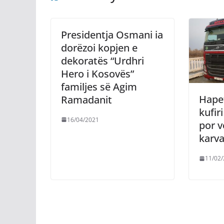
Presidentja Osmani ia
dorëzoi kopjen e
dekoratës “Urdhri
Hero i Kosovës”
familjes së Agim
Hapet
Ramadanit
kufir
16/04/2021
por 
karv
11/02