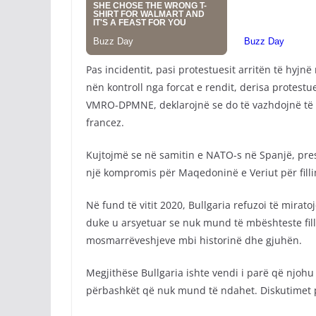
Pas incidentit, pasi protestuesit arritën të hyjn
nën kontroll nga forcat e rendit, derisa protes
VMRO-DPMNE, deklarojnë se do të vazhdojnë të sh
francez.
Kujtojmë se në samitin e NATO-s në Spanjë, pre
një kompromis për Maqedoninë e Veriut për fill
Në fund të vitit 2020, Bullgaria refuzoi të mirat
duke u arsyetuar se nuk mund të mbështeste fil
mosmarrëveshjeve mbi historinë dhe gjuhën.
Megjithëse Bullgaria ishte vendi i parë që njohu
përbashkët që nuk mund të ndahet. Diskutimet p