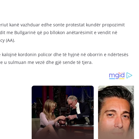
riut kanë vazhduar edhe sonte protestat kundër propozimit
it me Bullgarinë që po bllokon anëtarësimit e vendit në
cy (AA).
ë kalojnë kordonin policor dhe të hyjnë në oborrin e ndërtesës
ore u sulmuan me vezë dhe gjë sende të tjera.