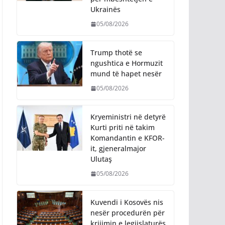
Ukrainës
05/08/2026
Trump thotë se
ngushtica e Hormuzit
mund të hapet nesër
05/08/2026
Kryeministri në detyrë
Kurti priti në takim
Komandantin e KFOR-
it, gjeneralmajor
Ulutaş
05/08/2026
Kuvendi i Kosovës nis
nesër procedurën për
krijimin e legjislaturës