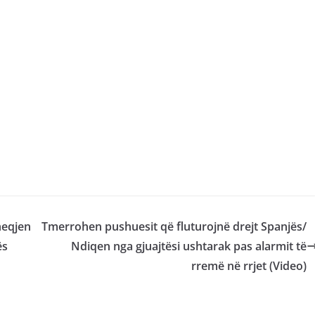
heqjen
Tmerrohen pushuesit që fluturojnë drejt Spanjës/
ës
Ndiqen nga gjuajtësi ushtarak pas alarmit të
rremë në rrjet (Video)