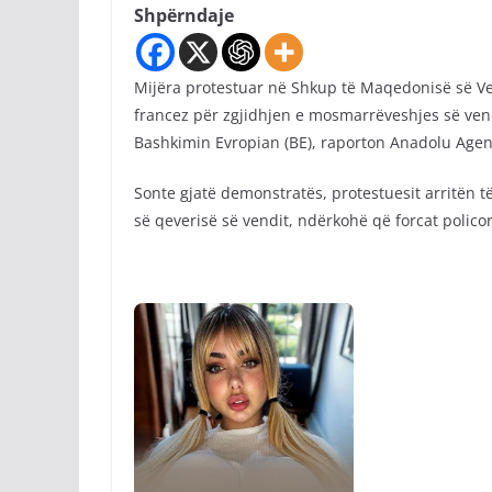
Shpërndaje
Mijëra protestuar në Shkup të Maqedonisë së Ve
francez për zgjidhjen e mosmarrëveshjes së vend
Bashkimin Evropian (BE), raporton Anadolu Agen
Sonte gjatë demonstratës, protestuesit arritën t
së qeverisë së vendit, ndërkohë që forcat polic