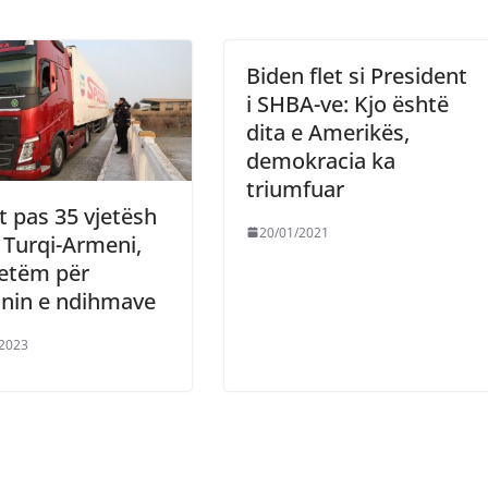
Biden flet si President
i SHBA-ve: Kjo është
dita e Amerikës,
demokracia ka
triumfuar
 pas 35 vjetësh
20/01/2021
i Turqi-Armeni,
vetëm për
anin e ndihmave
/2023