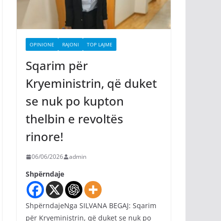
OPINIONE
RAJONI
TOP LAJME
Sqarim për
Kryeministrin, që duket
se nuk po kupton
thelbin e revoltës
rinore!
06/06/2026
admin
Shpërndaje
ShpërndajeNga SILVANA BEGAJ: Sqarim
për Kryeministrin, që duket se nuk po