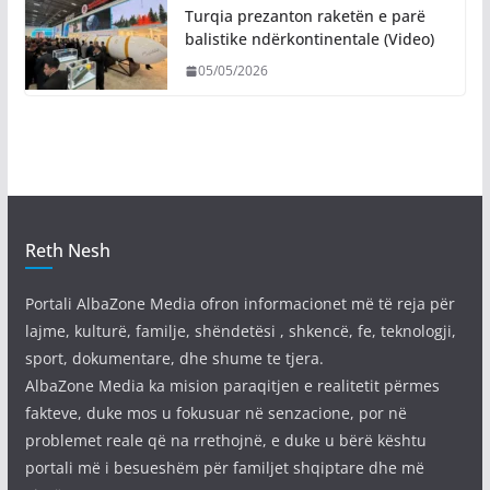
Turqia prezanton raketën e parë
balistike ndërkontinentale (Video)
05/05/2026
Reth Nesh
Portali AlbaZone Media ofron informacionet më të reja për
lajme, kulturë, familje, shëndetësi , shkencë, fe, teknologji,
sport, dokumentare, dhe shume te tjera.
AlbaZone Media ka mision paraqitjen e realitetit përmes
fakteve, duke mos u fokusuar në senzacione, por në
problemet reale që na rrethojnë, e duke u bërë kështu
portali më i besueshëm për familjet shqiptare dhe më