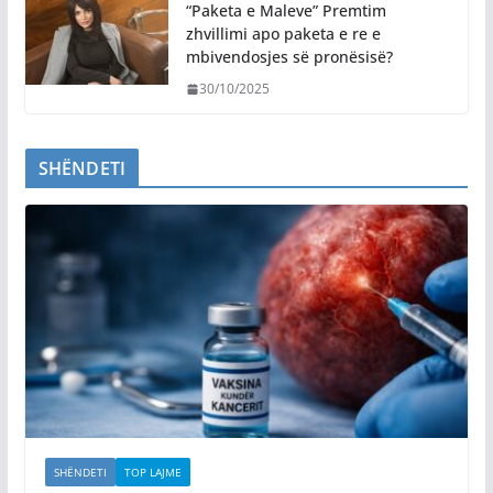
“Paketa e Maleve” Premtim
zhvillimi apo paketa e re e
mbivendosjes së pronësisë?
30/10/2025
SHËNDETI
SHËNDETI
TOP LAJME