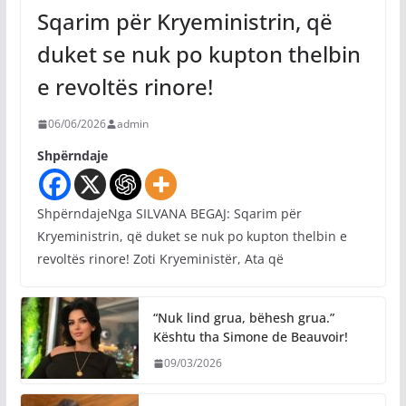
Sqarim për Kryeministrin, që
duket se nuk po kupton thelbin
e revoltës rinore!
06/06/2026
admin
Shpërndaje
ShpërndajeNga SILVANA BEGAJ: Sqarim për
Kryeministrin, që duket se nuk po kupton thelbin e
revoltës rinore! Zoti Kryeministër, Ata që
“Nuk lind grua, bëhesh grua.”
Kështu tha Simone de Beauvoir!
09/03/2026