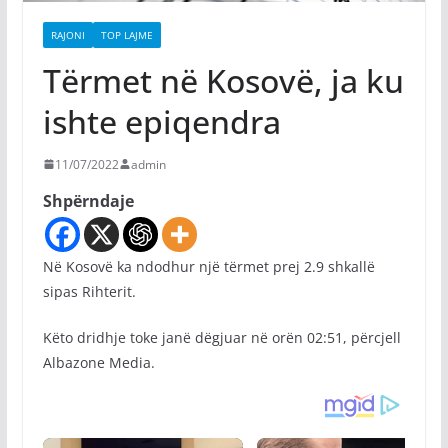
RAJONI
TOP LAJME
Tërmet në Kosovë, ja ku
ishte epiqendra
11/07/2022
admin
Shpërndaje
Në Kosovë ka ndodhur një tërmet prej 2.9 shkallë
sipas Rihterit.
Këto dridhje toke janë dëgjuar në orën 02:51, përcjell
Albazone Media.