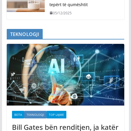
tepërt të qumështit
05/12/2025
TEKNOLOGJI
BOTA
TEKNOLOGJI
TOP LAJME
Bill Gates bën renditjen, ja katër