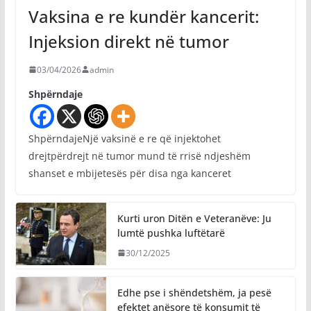
Vaksina e re kundër kancerit:
Injeksion direkt në tumor
03/04/2026
admin
Shpërndaje
ShpërndajeNjë vaksinë e re që injektohet
drejtpërdrejt në tumor mund të rrisë ndjeshëm
shanset e mbijetesës për disa nga kanceret
Kurti uron Ditën e Veteranëve: Ju
lumtë pushka luftëtarë
30/12/2025
Edhe pse i shëndetshëm, ja pesë
efektet anësore të konsumit të