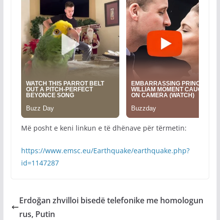
Më posht e keni linkun e të dhënave për tërmetin:
https://www.emsc.eu/Earthquake/earthquake.php?
id=1147287
Erdoğan zhvilloi bisedë telefonike me homologun
rus, Putin