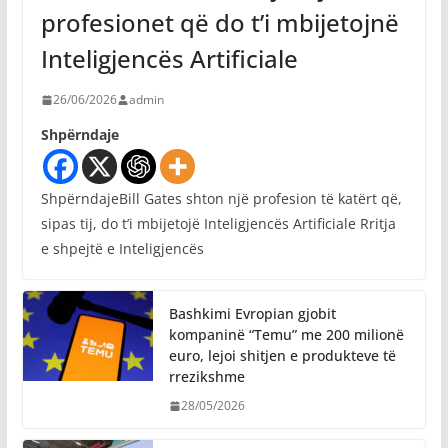
profesionet që do t’i mbijetojnë
Inteligjencës Artificiale
26/06/2026
admin
Shpërndaje
ShpërndajeBill Gates shton një profesion të katërt që,
sipas tij, do t’i mbijetojë Inteligjencës Artificiale Rritja
e shpejtë e Inteligjencës
Bashkimi Evropian gjobit
kompaninë “Temu” me 200 milionë
euro, lejoi shitjen e produkteve të
rrezikshme
28/05/2026