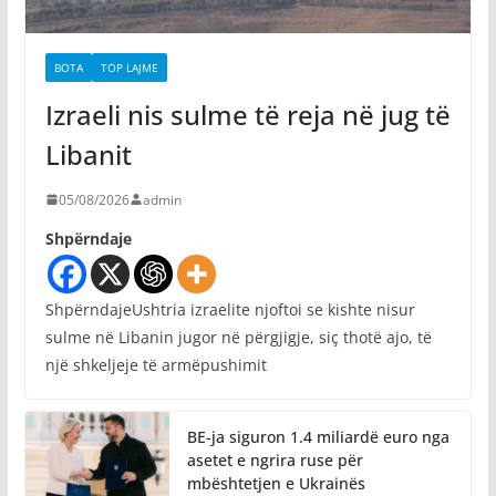
BOTA
TOP LAJME
Izraeli nis sulme të reja në jug të
Libanit
05/08/2026
admin
Shpërndaje
ShpërndajeUshtria izraelite njoftoi se kishte nisur
sulme në Libanin jugor në përgjigje, siç thotë ajo, të
një shkeljeje të armëpushimit
BE-ja siguron 1.4 miliardë euro nga
asetet e ngrira ruse për
mbështetjen e Ukrainës