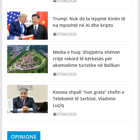
07/08/2026
Trump: Nuk do ta lejojmë Kinën të
na mposhtë në Al dhe kripto
07/08/2026
Media e huaj: Shqipëria shënon
rritje rekord të kërkesës për
akomodime turistike në Ballkan
07/08/2026
Kosova shpall “non grata” shefin e
Telekomit të Serbisë, Vladimir
Luçiq
07/08/2026
OPINIONE