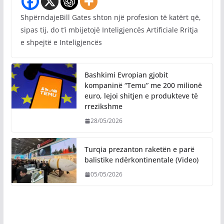
ShpërndajeBill Gates shton një profesion të katërt që,
sipas tij, do t’i mbijetojë Inteligjencës Artificiale Rritja
e shpejtë e Inteligjencës
Bashkimi Evropian gjobit
kompaninë “Temu” me 200 milionë
euro, lejoi shitjen e produkteve të
rrezikshme
28/05/2026
Turqia prezanton raketën e parë
balistike ndërkontinentale (Video)
05/05/2026