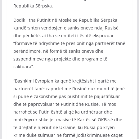
Republika Sërpska.
Dodik i tha Putinit në Moskë se Republika Sërpska
kundërshton vendosjen e sanksioneve ndaj Rusisë
dhe për këtë, ai tha se entiteti i është ekspozuar
“formave të ndryshme të presionit nga partnerët tanë
perëndimorë, në formë të sanksioneve dhe
suspendimeve nga projekte dhe programe të
caktuara”.
“Bashkimi Evropian ka qenë krejtësisht i qartë me
partnerët tanë: raportet me Rusinë nuk mund të jenë
si punë e zakonshme pas pushtimit të pajustifikuar
dhe të paprovokuar të Putinit dhe Rusisë. Të mos
harrohet se Putin është ai që ka urdhëruar dhe
mbikëqyrur shkeljet masive të Kartës së OKB-së dhe
të drejtat e njeriut në Ukrainë, ku Rusia po kryen
krime duke sulmuar në formë jodiskriminuese caqet