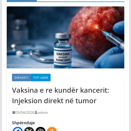
SHËNDETI
TOP LAJME
Vaksina e re kundër kancerit:
Injeksion direkt në tumor
03/04/2026
admin
Shpërndaje