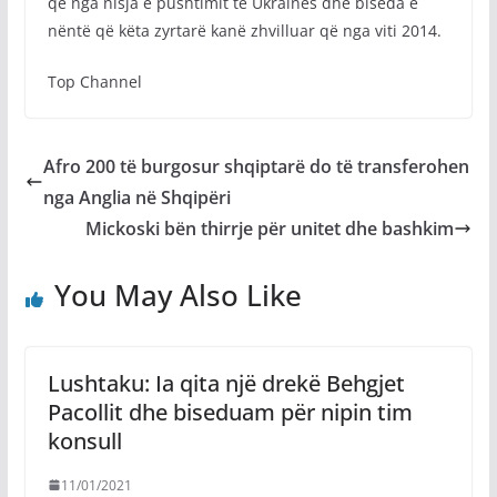
që nga nisja e pushtimit të Ukrainës dhe biseda e
nëntë që këta zyrtarë kanë zhvilluar që nga viti 2014.
Top Channel
Afro 200 të burgosur shqiptarë do të transferohen
nga Anglia në Shqipëri
Mickoski bën thirrje për unitet dhe bashkim
You May Also Like
Lushtaku: Ia qita një drekë Behgjet
Pacollit dhe biseduam për nipin tim
konsull
11/01/2021