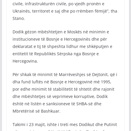
civile, infrastrukturën civile, po vjedh pronën e
Ukrainës, territoret e saj dhe po rrëmben fëmijë”, tha
Stano.
Dodik gëzon mbështetjen e Moskës në minimin e
institucioneve të Bosnje e Hercegovinës dhe për
deklaratat e tij të shpeshta lidhur me shkëputjen e
entitetit të Republikës Sërpska nga Bosnje e
Hercegovina.
Për shkak të minimit të Marrëveshjes së Dejtonit, që i
dha fund luftës në Bosnje e Hercegovinë më 1995,
por edhe minimit të stabilitetit të shtetit dhe rajonit
dhe mbështetjes së veprimeve korruptive, Dodik
është në listën e sanksioneve të SHBA-së dhe
Mbretërisë së Bashkuar.
Takimi i 23 majit, ishte i treti mes Dodikut dhe Putinit