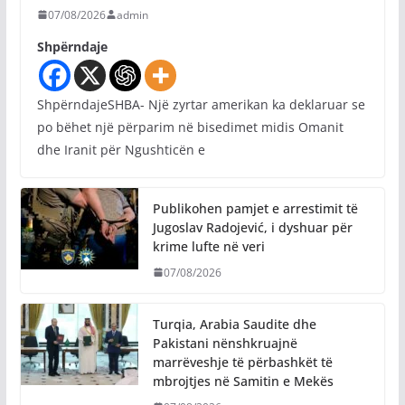
07/08/2026
admin
Shpërndaje
ShpërndajeSHBA- Një zyrtar amerikan ka deklaruar se
po bëhet një përparim në bisedimet midis Omanit
dhe Iranit për Ngushticën e
Publikohen pamjet e arrestimit të
Jugoslav Radojević, i dyshuar për
krime lufte në veri
07/08/2026
Turqia, Arabia Saudite dhe
Pakistani nënshkruajnë
marrëveshje të përbashkët të
mbrojtjes në Samitin e Mekës