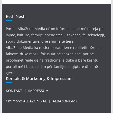
Reth Nesh
Portali AlbaZone Media ofron informacionet më të reja për
lajme, kulturë, familje, shëndetësi , shkencë, fe, teknologji,
sport, dokumentare, dhe shume te tjera.
AlbaZone Media ka mision paraqitjen e realitetit përmes
fakteve, duke mos u fokusuar në senzacione, por në
problemet reale që na rrethojnë, e duke u bërë kështu
portali më i besueshëm për familjet shqiptare dhe më
gjerë.
Kontakt & Marketing & Impressum
KONTAKT
|
IMPRESSUM
Çmimore:
ALBAZONE-AL
|
ALBAZONE-MK