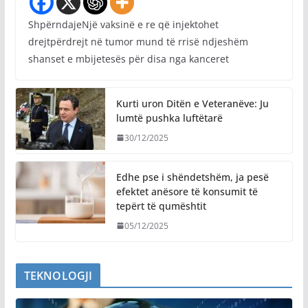
ShpërndajeNjë vaksinë e re që injektohet
drejtpërdrejt në tumor mund të rrisë ndjeshëm
shanset e mbijetesës për disa nga kanceret
Kurti uron Ditën e Veteranëve: Ju
lumtë pushka luftëtarë
30/12/2025
Edhe pse i shëndetshëm, ja pesë
efektet anësore të konsumit të
tepërt të qumështit
05/12/2025
TEKNOLOGJI