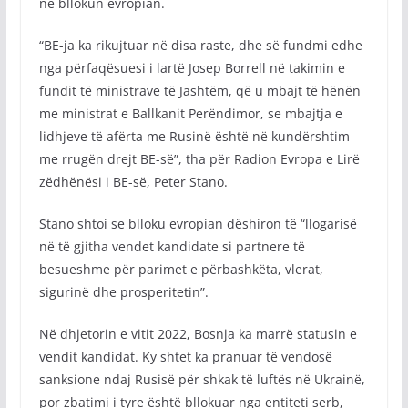
në bllokun evropian.
“BE-ja ka rikujtuar në disa raste, dhe së fundmi edhe
nga përfaqësuesi i lartë Josep Borrell në takimin e
fundit të ministrave të Jashtëm, që u mbajt të hënën
me ministrat e Ballkanit Perëndimor, se mbajtja e
lidhjeve të afërta me Rusinë është në kundërshtim
me rrugën drejt BE-së”, tha për Radion Evropa e Lirë
zëdhënësi i BE-së, Peter Stano.
Stano shtoi se blloku evropian dëshiron të “llogarisë
në të gjitha vendet kandidate si partnere të
besueshme për parimet e përbashkëta, vlerat,
sigurinë dhe prosperitetin”.
Në dhjetorin e vitit 2022, Bosnja ka marrë statusin e
vendit kandidat. Ky shtet ka pranuar të vendosë
sanksione ndaj Rusisë për shkak të luftës në Ukrainë,
por zbatimi i tyre është bllokuar nga entiteti serb,