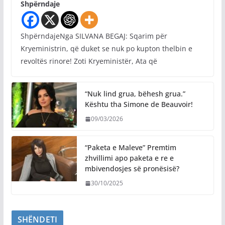
Shpërndaje
ShpërndajeNga SILVANA BEGAJ: Sqarim për
Kryeministrin, që duket se nuk po kupton thelbin e
revoltës rinore! Zoti Kryeministër, Ata që
“Nuk lind grua, bëhesh grua.”
Kështu tha Simone de Beauvoir!
09/03/2026
“Paketa e Maleve” Premtim
zhvillimi apo paketa e re e
mbivendosjes së pronësisë?
30/10/2025
SHËNDETI