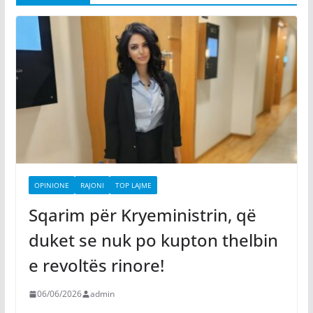
OPINIONE
RAJONI
TOP LAJME
Sqarim për Kryeministrin, që
duket se nuk po kupton thelbin
e revoltës rinore!
06/06/2026
admin