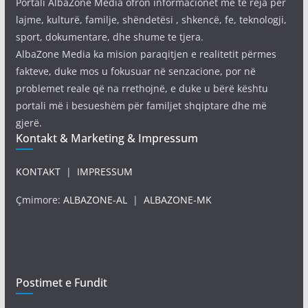
Portali AlbaZone Media ofron informacionet më të reja për
lajme, kulturë, familje, shëndetësi , shkencë, fe, teknologji,
sport, dokumentare, dhe shume te tjera.
AlbaZone Media ka mision paraqitjen e realitetit përmes
fakteve, duke mos u fokusuar në senzacione, por në
problemet reale që na rrethojnë, e duke u bërë kështu
portali më i besueshëm për familjet shqiptare dhe më
gjerë.
Kontakt & Marketing & Impressum
KONTAKT
|
IMPRESSUM
Çmimore:
ALBAZONE-AL
|
ALBAZONE-MK
Postimet e Fundit