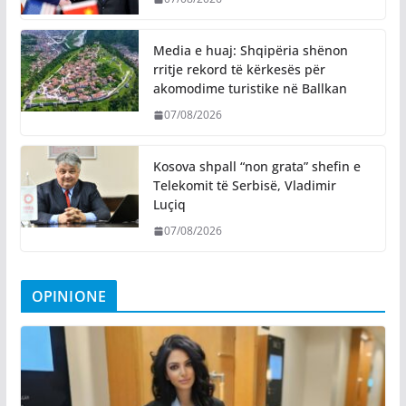
Media e huaj: Shqipëria shënon
rritje rekord të kërkesës për
akomodime turistike në Ballkan
07/08/2026
Kosova shpall “non grata” shefin e
Telekomit të Serbisë, Vladimir
Luçiq
07/08/2026
OPINIONE