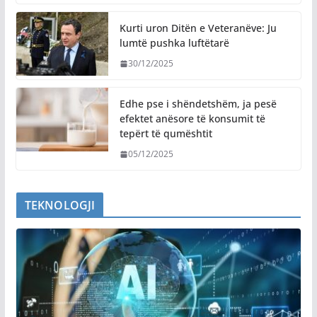
Kurti uron Ditën e Veteranëve: Ju
lumtë pushka luftëtarë
30/12/2025
Edhe pse i shëndetshëm, ja pesë
efektet anësore të konsumit të
tepërt të qumështit
05/12/2025
TEKNOLOGJI