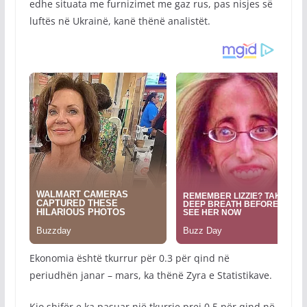
edhe situata me furnizimet me gaz rus, pas nisjes së
luftës në Ukrainë, kanë thënë analistët.
Ekonomia është tkurrur për 0.3 për qind në
periudhën janar – mars, ka thënë Zyra e Statistikave.
Kjo shifër e ka pasuar një tkurrje prej 0.5 për qind në