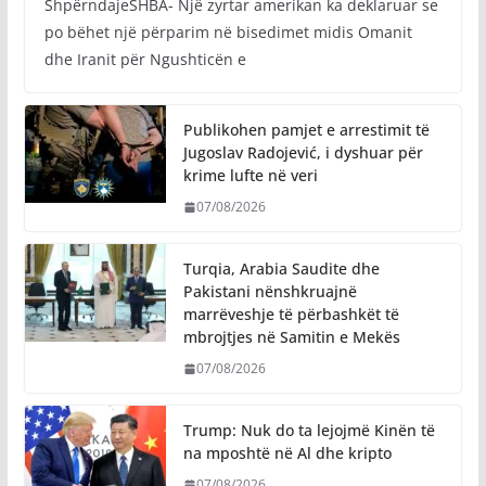
ShpërndajeSHBA- Një zyrtar amerikan ka deklaruar se
po bëhet një përparim në bisedimet midis Omanit
dhe Iranit për Ngushticën e
Publikohen pamjet e arrestimit të
Jugoslav Radojević, i dyshuar për
krime lufte në veri
07/08/2026
Turqia, Arabia Saudite dhe
Pakistani nënshkruajnë
marrëveshje të përbashkët të
mbrojtjes në Samitin e Mekës
07/08/2026
Trump: Nuk do ta lejojmë Kinën të
na mposhtë në Al dhe kripto
07/08/2026