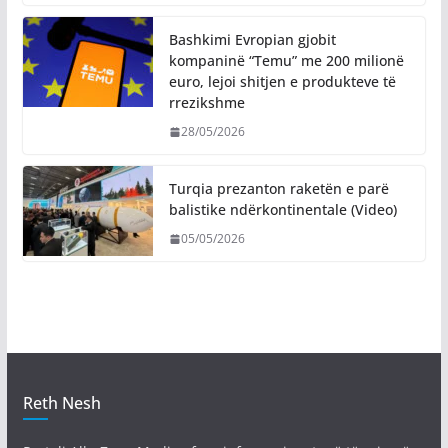
Bashkimi Evropian gjobit
kompaninë “Temu” me 200 milionë
euro, lejoi shitjen e produkteve të
rrezikshme
28/05/2026
Turqia prezanton raketën e parë
balistike ndërkontinentale (Video)
05/05/2026
Reth Nesh