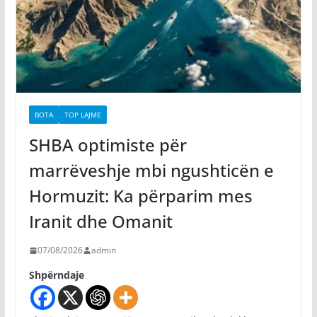
BOTA
TOP LAJME
SHBA optimiste për
marrëveshje mbi ngushticën e
Hormuzit: Ka përparim mes
Iranit dhe Omanit
07/08/2026
admin
Shpërndaje