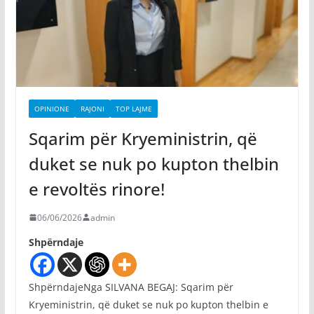
OPINIONE
RAJONI
TOP LAJME
Sqarim për Kryeministrin, që
duket se nuk po kupton thelbin
e revoltës rinore!
06/06/2026
admin
Shpërndaje
ShpërndajeNga SILVANA BEGAJ: Sqarim për
Kryeministrin, që duket se nuk po kupton thelbin e