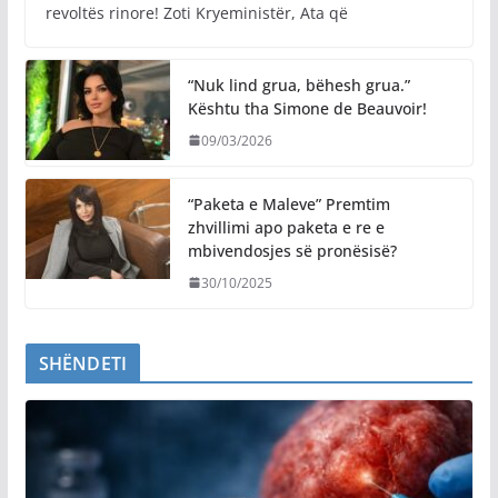
revoltës rinore! Zoti Kryeministër, Ata që
“Nuk lind grua, bëhesh grua.”
Kështu tha Simone de Beauvoir!
09/03/2026
“Paketa e Maleve” Premtim
zhvillimi apo paketa e re e
mbivendosjes së pronësisë?
30/10/2025
SHËNDETI