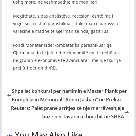
ushqimore, në veshmbathje me mobilieri.
Megjithatë, sipas analistëve, recesioni është më i
vogël sesa është parashikuar, duke marrë parasysh
varësinë e madhe të Gjermanisë ndaj gazit rus.
Fondi Monetar Ndërkombëtar ka parashikuar që
Gjermania do të jetë ndër ekonomitë më të dobëta –
në grupin e ekonomive të avancuara – me një tkurrje
prej 0.1 për qind./REL
Shpallet konkursi për hartimin e Master Planit për
Kompleksin Memorial “Adem Jashari” në Prekaz
Reuters: Palët pranë arritjes së një marrëveshjeje
bazë për tavanin e borxhit në SHBA
You May Also Like