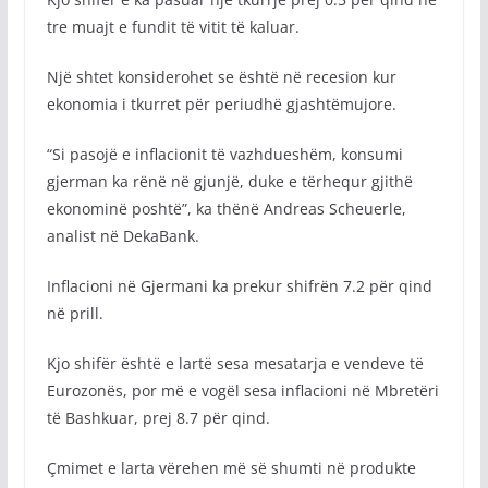
tre muajt e fundit të vitit të kaluar.
Një shtet konsiderohet se është në recesion kur
ekonomia i tkurret për periudhë gjashtëmujore.
“Si pasojë e inflacionit të vazhdueshëm, konsumi
gjerman ka rënë në gjunjë, duke e tërhequr gjithë
ekonominë poshtë”, ka thënë Andreas Scheuerle,
analist në DekaBank.
Inflacioni në Gjermani ka prekur shifrën 7.2 për qind
në prill.
Kjo shifër është e lartë sesa mesatarja e vendeve të
Eurozonës, por më e vogël sesa inflacioni në Mbretëri
të Bashkuar, prej 8.7 për qind.
Çmimet e larta vërehen më së shumti në produkte