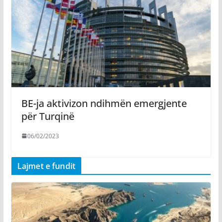
BE-ja aktivizon ndihmën emergjente
për Turqinë
06/02/2023
Lajmet e fundit