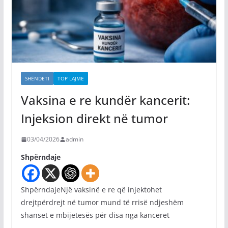
SHËNDETI
TOP LAJME
Vaksina e re kundër kancerit:
Injeksion direkt në tumor
03/04/2026
admin
Shpërndaje
ShpërndajeNjë vaksinë e re që injektohet
drejtpërdrejt në tumor mund të rrisë ndjeshëm
shanset e mbijetesës për disa nga kanceret