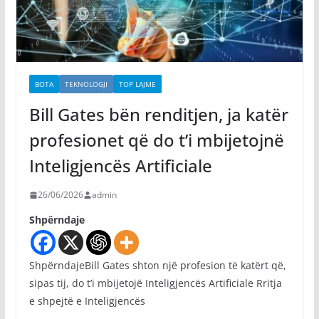
BOTA
TEKNOLOGJI
TOP LAJME
Bill Gates bën renditjen, ja katër
profesionet që do t’i mbijetojnë
Inteligjencës Artificiale
26/06/2026
admin
Shpërndaje
ShpërndajeBill Gates shton një profesion të katërt që,
sipas tij, do t’i mbijetojë Inteligjencës Artificiale Rritja
e shpejtë e Inteligjencës