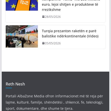
euro, lejoi shitjen e produkteve të
rrezikshme
28/05/2026
Turqia prezanton raketën e parë
balistike ndërkontinentale (Video)
05/05/2026
Reth Nesh
Portali AlbaZone Media ofron informacionet më të reja për
lajme, kulturë, familje, shëndetësi , shkencë, fe, teknologji,
sport, dokumentare, dhe shume te tjera.