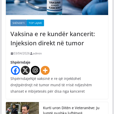
SHËNDETI
TOP LAJME
Vaksina e re kundër kancerit:
Injeksion direkt në tumor
03/04/2026
admin
Shpërndaje
ShpërndajeNjë vaksinë e re që injektohet
drejtpërdrejt në tumor mund të rrisë ndjeshëm
shanset e mbijetesës për disa nga kanceret
Kurti uron Ditën e Veteranëve: Ju
lumtë pushka luftëtarë