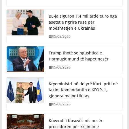
BE-ja siguron 1.4 miliardë euro nga
asetet e ngrira ruse për
mbështetjen e Ukrainës
05/08/2026
Trump thotë se ngushtica e
Hormuzit mund të hapet nesër
05/08/2026
Kryeministri në detyrë Kurti priti në
takim Komandantin e KFOR-it,
gjeneralmajor Ulutaş
05/08/2026
Kuvendi i Kosovës nis nesër
procedurën për krijimin e