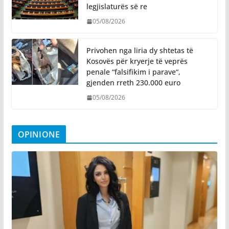
legjislaturës së re
05/08/2026
Privohen nga liria dy shtetas të
Kosovës për kryerje të veprës
penale “falsifikim i parave“,
gjenden rreth 230.000 euro
05/08/2026
OPINIONE