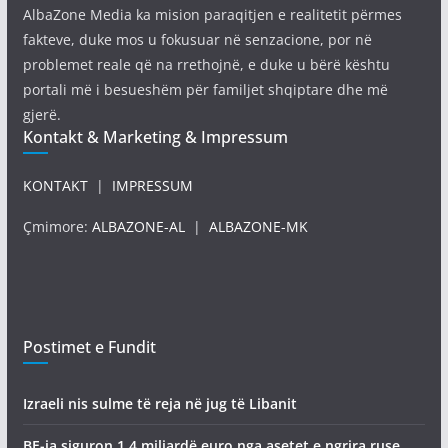
AlbaZone Media ka mision paraqitjen e realitetit përmes
fakteve, duke mos u fokusuar në senzacione, por në
problemet reale që na rrethojnë, e duke u bërë kështu
portali më i besueshëm për familjet shqiptare dhe më
gjerë.
Kontakt & Marketing & Impressum
KONTAKT
|
IMPRESSUM
Çmimore:
ALBAZONE-AL
|
ALBAZONE-MK
Postimet e Fundit
Izraeli nis sulme të reja në jug të Libanit
BE-ja siguron 1.4 miliardë euro nga asetet e ngrira ruse