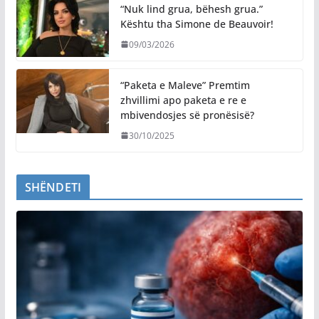
“Nuk lind grua, bëhesh grua.”
Kështu tha Simone de Beauvoir!
09/03/2026
“Paketa e Maleve” Premtim
zhvillimi apo paketa e re e
mbivendosjes së pronësisë?
30/10/2025
SHËNDETI