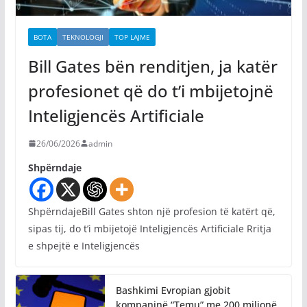
BOTA
TEKNOLOGJI
TOP LAJME
Bill Gates bën renditjen, ja katër
profesionet që do t’i mbijetojnë
Inteligjencës Artificiale
26/06/2026
admin
Shpërndaje
ShpërndajeBill Gates shton një profesion të katërt që,
sipas tij, do t’i mbijetojë Inteligjencës Artificiale Rritja
e shpejtë e Inteligjencës
Bashkimi Evropian gjobit
kompaninë “Temu” me 200 milionë