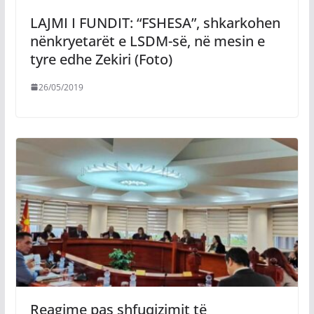
LAJMI I FUNDIT: “FSHESA”, shkarkohen
nënkryetarët e LSDM-së, në mesin e
tyre edhe Zekiri (Foto)
26/05/2019
Reagime pas shfuqizimit të