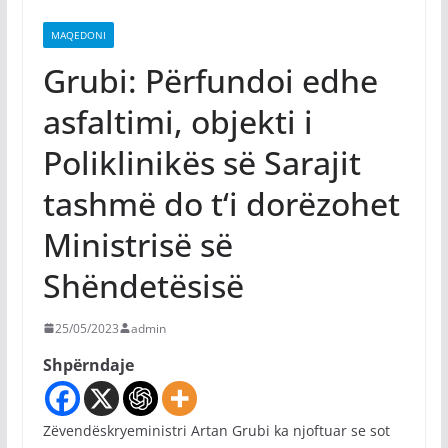
MAQEDONI
Grubi: Përfundoi edhe
asfaltimi, objekti i
Poliklinikës së Sarajit
tashmë do t‘i dorëzohet
Ministrisë së
Shëndetësisë
25/05/2023
admin
Shpërndaje
Zëvendëskryeministri Artan Grubi ka njoftuar se sot