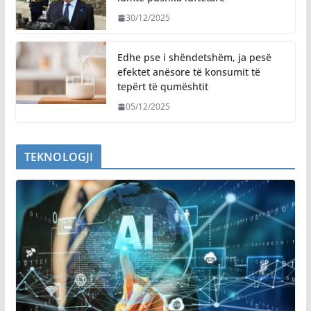
30/12/2025
Edhe pse i shëndetshëm, ja pesë
efektet anësore të konsumit të
tepërt të qumështit
05/12/2025
TEKNOLOGJI