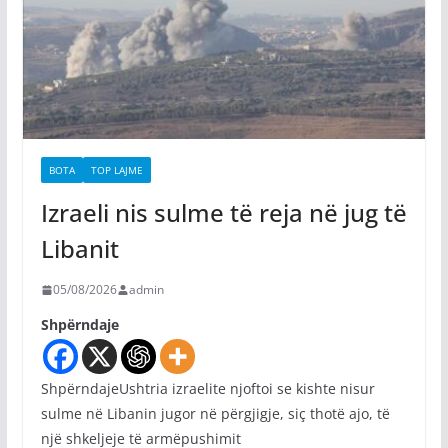
BOTA
TOP LAJME
Izraeli nis sulme të reja në jug të
Libanit
05/08/2026
admin
Shpërndaje
ShpërndajeUshtria izraelite njoftoi se kishte nisur
sulme në Libanin jugor në përgjigje, siç thotë ajo, të
një shkeljeje të armëpushimit