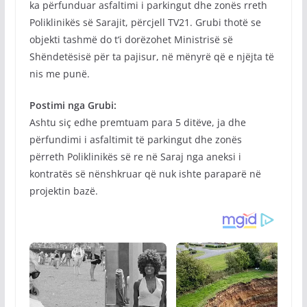
ka përfunduar asfaltimi i parkingut dhe zonës rreth
Poliklinikës së Sarajit, përcjell TV21. Grubi thotë se
objekti tashmë do t‘i dorëzohet Ministrisë së
Shëndetësisë për ta pajisur, në mënyrë që e njëjta të
nis me punë.
Postimi nga Grubi:
Ashtu siç edhe premtuam para 5 ditëve, ja dhe
përfundimi i asfaltimit të parkingut dhe zonës
përreth Poliklinikës së re në Saraj nga aneksi i
kontratës së nënshkruar që nuk ishte paraparë në
projektin bazë.