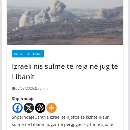
BOTA
TOP LAJME
Izraeli nis sulme të reja në jug të
Libanit
05/08/2026
admin
Shpërndaje
ShpërndajeUshtria izraelite njoftoi se kishte nisur
sulme në Libanin jugor në përgjigje, siç thotë ajo, të