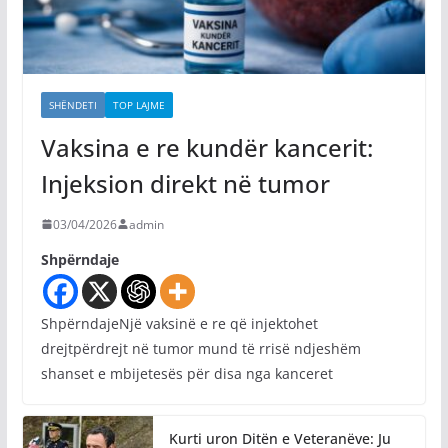
SHËNDETI
TOP LAJME
Vaksina e re kundër kancerit:
Injeksion direkt në tumor
03/04/2026
admin
Shpërndaje
ShpërndajeNjë vaksinë e re që injektohet
drejtpërdrejt në tumor mund të rrisë ndjeshëm
shanset e mbijetesës për disa nga kanceret
Kurti uron Ditën e Veteranëve: Ju