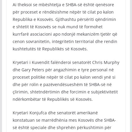
Ai theksoi se mbështetja e SHBA-së është qenësore
për proceset e rëndësishme nëpër të cilat po kalon
Republika e Kosovës. Gjithashtu përsëriti qëndrimin
e shtetit të Kosovës se nuk mund të formohet
kurrfarë asociacioni apo ndonjë mekanizëm tjetër që
cenon sovranitetin, integritetin territorial dhe rendin
kushtetutës të Republikës së Kosovës.
Kryetari i Kuvendit falënderoi senatorët Chris Murphy
dhe Gary Peters për angazhimin e tyre personal në
proceset politike nëpër të cilat po kalon vendi ynë si
dhe për rolin e pazëvendësueshëm të SHBA-së në
çlirimin, shtetndërtimin dhe forcimin e subjektivitetit
ndërkombëtar të Republikës së Kosovës.
Kryetari Konjufca dhe senatorët amerikanë
konstatuan se marrëdhënia mes Kosovës dhe SHBA-
së është speciale dhe shprehën përkushtimin për