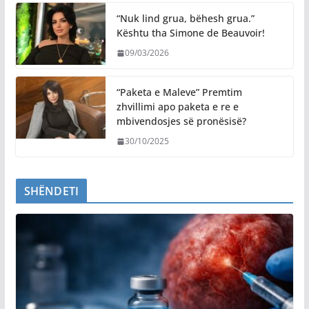
“Nuk lind grua, bëhesh grua.”
Kështu tha Simone de Beauvoir!
09/03/2026
“Paketa e Maleve” Premtim
zhvillimi apo paketa e re e
mbivendosjes së pronësisë?
30/10/2025
SHËNDETI