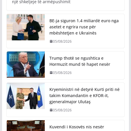
një shkeljeje të armëpushimit
BE-ja siguron 1.4 miliardë euro nga
asetet e ngrira ruse për
mbështetjen e Ukrainës
05/08/2026
Trump thotë se ngushtica e
Hormuzit mund të hapet nesër
05/08/2026
Kryeministri në detyrë Kurti priti në
takim Komandantin e KFOR-it,
gjeneralmajor Ulutaş
05/08/2026
Kuvendi i Kosovës nis nesër