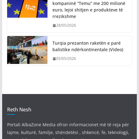
kompaninë “Temu” me 200 milionë
euro, lejoi shitjen e produkteve të
rrezikshme
28/05/2026
Turqia prezanton raketën e parë
balistike ndërkontinentale (Video)
05/05/2026
Reth Nesh
Portali AlbaZone Media ofron informacionet më të reja për
lajme, kulturë, familje, shëndetësi , shkencë, fe, teknologji,