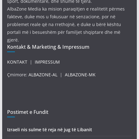
sport, dokumentare, dhe shume te tjera.
AlbaZone Media ka mision paraqitjen e realitetit përmes
fakteve, duke mos u fokusuar në senzacione, por në
problemet reale që na rrethojnë, e duke u bërë kështu
portali më i besueshëm për familjet shqiptare dhe më
gjerë.
Kontakt & Marketing & Impressum
KONTAKT
|
IMPRESSUM
Çmimore:
ALBAZONE-AL
|
ALBAZONE-MK
Postimet e Fundit
Izraeli nis sulme të reja në jug të Libanit