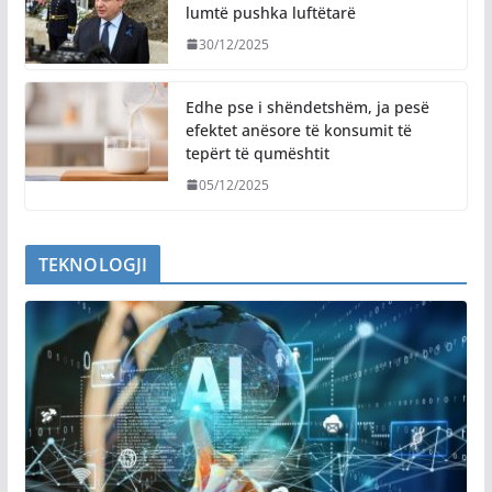
lumtë pushka luftëtarë
30/12/2025
Edhe pse i shëndetshëm, ja pesë
efektet anësore të konsumit të
tepërt të qumështit
05/12/2025
TEKNOLOGJI