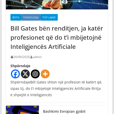
BOTA
TEKNOLOGJI
TOP LAJME
Bill Gates bën renditjen, ja katër
profesionet që do t’i mbijetojnë
Inteligjencës Artificiale
26/06/2026
admin
Shpërndaje
ShpërndajeBill Gates shton një profesion të katërt që,
sipas tij, do t’i mbijetojë Inteligjencës Artificiale Rritja
e shpejtë e Inteligjencës
Bashkimi Evropian gjobit