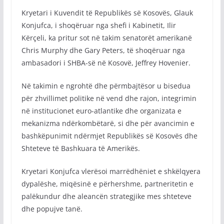
Kryetari i Kuvendit të Republikës së Kosovës, Glauk
Konjufca, i shoqëruar nga shefi i Kabinetit, Ilir
Kërçeli, ka pritur sot në takim senatorët amerikanë
Chris Murphy dhe Gary Peters, të shoqëruar nga
ambasadori i SHBA-së në Kosovë, Jeffrey Hovenier.
Në takimin e ngrohtë dhe përmbajtësor u bisedua
për zhvillimet politike në vend dhe rajon, integrimin
në institucionet euro-atlantike dhe organizata e
mekanizma ndërkombëtarë, si dhe për avancimin e
bashkëpunimit ndërmjet Republikës së Kosovës dhe
Shteteve të Bashkuara të Amerikës.
Kryetari Konjufca vlerësoi marrëdhëniet e shkëlqyera
dypalëshe, miqësinë e përhershme, partneritetin e
palëkundur dhe aleancën strategjike mes shteteve
dhe popujve tanë.