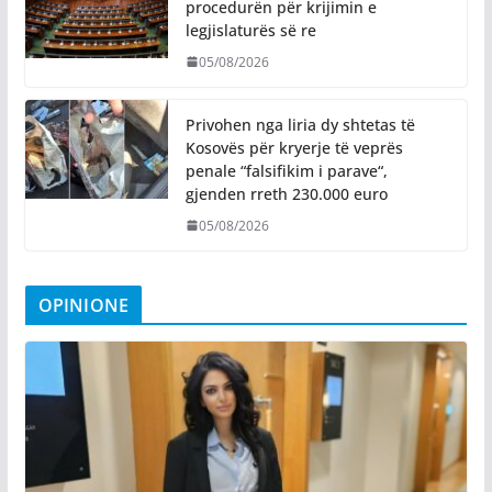
procedurën për krijimin e
legjislaturës së re
05/08/2026
Privohen nga liria dy shtetas të
Kosovës për kryerje të veprës
penale “falsifikim i parave“,
gjenden rreth 230.000 euro
05/08/2026
OPINIONE