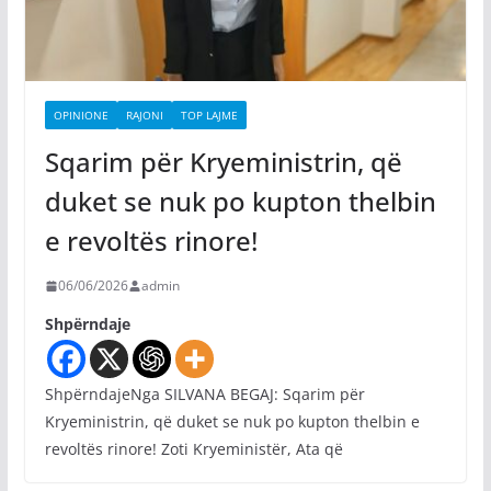
OPINIONE
RAJONI
TOP LAJME
Sqarim për Kryeministrin, që
duket se nuk po kupton thelbin
e revoltës rinore!
06/06/2026
admin
Shpërndaje
ShpërndajeNga SILVANA BEGAJ: Sqarim për
Kryeministrin, që duket se nuk po kupton thelbin e
revoltës rinore! Zoti Kryeministër, Ata që