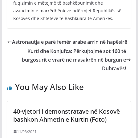
fuqizimin e mëtejmë të bashkëpunimit dhe
avancimin e marrëdhënieve ndërmjet Republikës së
Kosovës dhe Shteteve të Bashkuara të Amerikës.
Astronautja e parë femër arabe arrin në hapësirë
Kurti dhe Konjufca: Përkujtojmë sot 160 të
burgosurit e vrarë në masakrën në burgun e
Dubravës!
You May Also Like
40-vjetori i demonstratave në Kosovë
bashkon Ahmetin e Kurtin (Foto)
11/03/2021