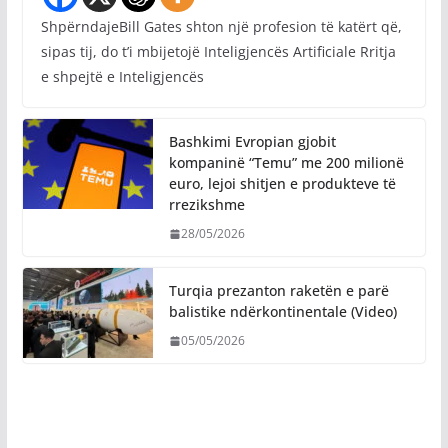
ShpërndajeBill Gates shton një profesion të katërt që,
sipas tij, do t’i mbijetojë Inteligjencës Artificiale Rritja
e shpejtë e Inteligjencës
Bashkimi Evropian gjobit
kompaninë “Temu” me 200 milionë
euro, lejoi shitjen e produkteve të
rrezikshme
28/05/2026
Turqia prezanton raketën e parë
balistike ndërkontinentale (Video)
05/05/2026