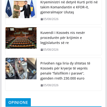
Kryeministri në detyrë Kurti priti në
takim Komandantin e KFOR-it,
gjeneralmajor Ulutaş
05/08/2026
Kuvendi i Kosovës nis nesër
procedurën për krijimin e
legjislaturës së re
05/08/2026
Privohen nga liria dy shtetas të
Kosovës për kryerje të veprës
penale “falsifikim i parave“,
gjenden rreth 230.000 euro
05/08/2026
OPINIONE