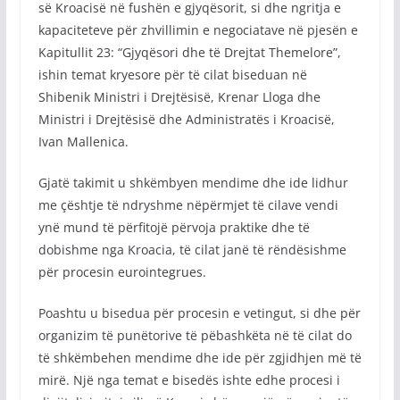
së Kroacisë në fushën e gjyqësorit, si dhe ngritja e
kapaciteteve për zhvillimin e negociatave në pjesën e
Kapitullit 23: “Gjyqësori dhe të Drejtat Themelore”,
ishin temat kryesore për të cilat biseduan në
Shibenik Ministri i Drejtësisë, Krenar Lloga dhe
Ministri i Drejtësisë dhe Administratës i Kroacisë,
Ivan Mallenica.
Gjatë takimit u shkëmbyen mendime dhe ide lidhur
me çështje të ndryshme nëpërmjet të cilave vendi
ynë mund të përfitojë përvoja praktike dhe të
dobishme nga Kroacia, të cilat janë të rëndësishme
për procesin eurointegrues.
Poashtu u bisedua për procesin e vetingut, si dhe për
organizim të punëtorive të pëbashkëta në të cilat do
të shkëmbehen mendime dhe ide për zgjidhjen më të
mirë. Një nga temat e bisedës ishte edhe procesi i