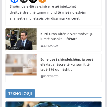
ShpërndajeNjë vaksinë e re që injektohet
drejtpërdrejt në tumor mund të rrisë ndjeshëm
shanset e mbijetesës për disa nga kanceret
Kurti uron Ditën e Veteranëve: Ju
lumtë pushka luftëtarë
30/12/2025
Edhe pse i shëndetshëm, ja pesë
efektet anësore të konsumit të
tepërt të qumështit
05/12/2025
TEKNOLOGJI