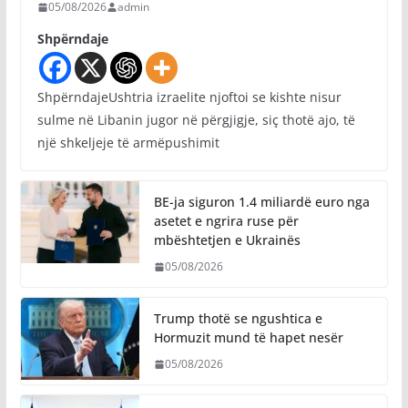
05/08/2026
admin
Shpërndaje
ShpërndajeUshtria izraelite njoftoi se kishte nisur
sulme në Libanin jugor në përgjigje, siç thotë ajo, të
një shkeljeje të armëpushimit
BE-ja siguron 1.4 miliardë euro nga
asetet e ngrira ruse për
mbështetjen e Ukrainës
05/08/2026
Trump thotë se ngushtica e
Hormuzit mund të hapet nesër
05/08/2026