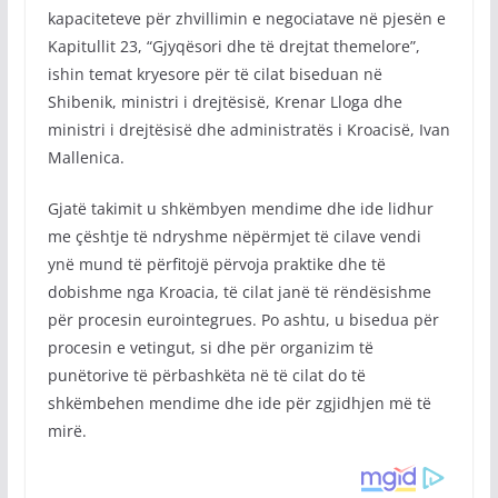
kapaciteteve për zhvillimin e negociatave në pjesën e
Kapitullit 23, “Gjyqësori dhe të drejtat themelore”,
ishin temat kryesore për të cilat biseduan në
Shibenik, ministri i drejtësisë, Krenar Lloga dhe
ministri i drejtësisë dhe administratës i Kroacisë, Ivan
Mallenica.
Gjatë takimit u shkëmbyen mendime dhe ide lidhur
me çështje të ndryshme nëpërmjet të cilave vendi
ynë mund të përfitojë përvoja praktike dhe të
dobishme nga Kroacia, të cilat janë të rëndësishme
për procesin eurointegrues. Po ashtu, u bisedua për
procesin e vetingut, si dhe për organizim të
punëtorive të përbashkëta në të cilat do të
shkëmbehen mendime dhe ide për zgjidhjen më të
mirë.