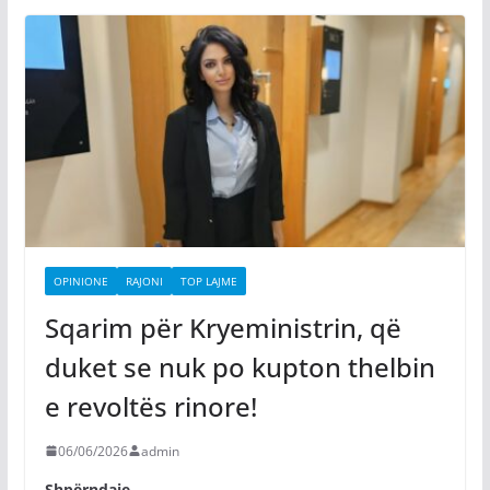
OPINIONE
RAJONI
TOP LAJME
Sqarim për Kryeministrin, që
duket se nuk po kupton thelbin
e revoltës rinore!
06/06/2026
admin
Shpërndaje