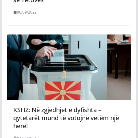
06/09/2022
KSHZ: Në zgjedhjet e dyfishta –
qytetarët mund të votojnë vetëm një
herë!