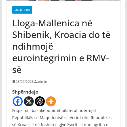
MAQEDONI
Lloga-Mallenica në
Shibenik, Kroacia do të
ndihmojë
eurointegrimin e RMV-
së
23/05/2023
admin
Shpërndaje
Fuqizimi i bashkëpunimit bilateral ndërmjet
Republikës së Maqedonisë së Veriut dhe Republikës
së Kroacisë në fushën e gjyqësorit, si dhe ngritja e