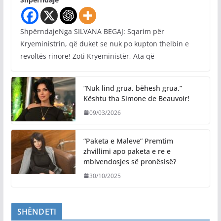
ShpërndajeNga SILVANA BEGAJ: Sqarim për
Kryeministrin, që duket se nuk po kupton thelbin e
revoltës rinore! Zoti Kryeministër, Ata që
“Nuk lind grua, bëhesh grua.”
Kështu tha Simone de Beauvoir!
09/03/2026
“Paketa e Maleve” Premtim
zhvillimi apo paketa e re e
mbivendosjes së pronësisë?
30/10/2025
SHËNDETI