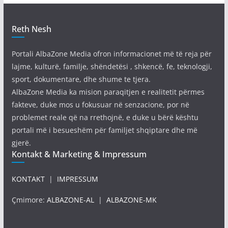
Reth Nesh
Portali AlbaZone Media ofron informacionet më të reja për
lajme, kulturë, familje, shëndetësi , shkencë, fe, teknologji,
sport, dokumentare, dhe shume te tjera.
AlbaZone Media ka mision paraqitjen e realitetit përmes
fakteve, duke mos u fokusuar në senzacione, por në
problemet reale që na rrethojnë, e duke u bërë kështu
portali më i besueshëm për familjet shqiptare dhe më
gjerë.
Kontakt & Marketing & Impressum
KONTAKT
|
IMPRESSUM
Çmimore:
ALBAZONE-AL
|
ALBAZONE-MK