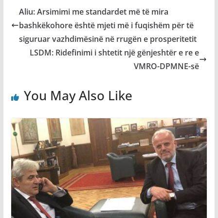
Aliu: Arsimimi me standardet më të mira
bashkëkohore është mjeti më i fuqishëm për të
siguruar vazhdimësinë në rrugën e prosperitetit
LSDM: Ridefinimi i shtetit një gënjeshtër e re e
VMRO-DPMNE-së
You May Also Like