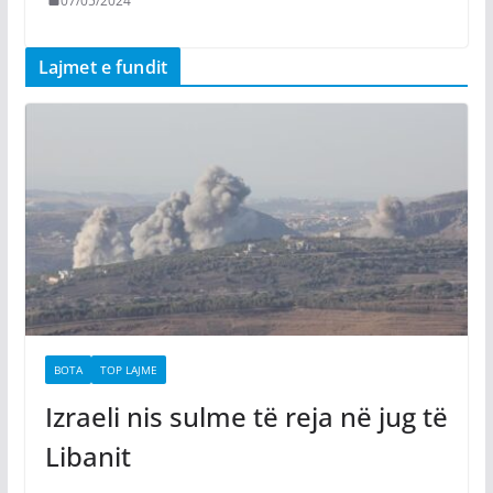
07/05/2024
Lajmet e fundit
BOTA
TOP LAJME
Izraeli nis sulme të reja në jug të
Libanit