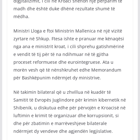
digjitalizimit, i cili në Kroaci shënon një përparim të
madh dhe është duke dhënë rezultate shumë të
mëdha.
Ministri Lloga e ftoi Ministrin Mallenica në një vizitë
zyrtare në Shkup. Ftesa ishte e pranuar me kënaqësi
nga ana e ministrit kroat, i cili shprehu gatishmërinë
e vendit të tij për të na ndihmuar në të gjitha
proceset reformuese dhe eurointegruese. Ata u
morën vesh që të nënshkruhet edhe Memorandum
për Bashkëpunim ndërmjet dy ministrive.
Në takimin bilateral që u zhvillua në kuadër të
Samitit të Evropës Juglindore për krimin kibernetik në
Shibenik, u diskutua edhe për përvojën e Kroacisë në
luftimin e krimit të organizuar dhe korrupsionit, si
dhe për zbatimin e marrëveshjeve bilaterale
ndërmjet dy vendeve dhe agjendën legjislative.