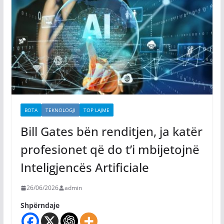
BOTA
TEKNOLOGJI
TOP LAJME
Bill Gates bën renditjen, ja katër
profesionet që do t’i mbijetojnë
Inteligjencës Artificiale
26/06/2026
admin
Shpërndaje