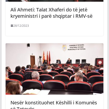
Ali Ahmeti: Talat Xhaferi do të jetë
kryeministri i parë shqiptar i RMV-së
28/12/2023
Nesër konstituohet Këshilli i Komunës
së Tetovës