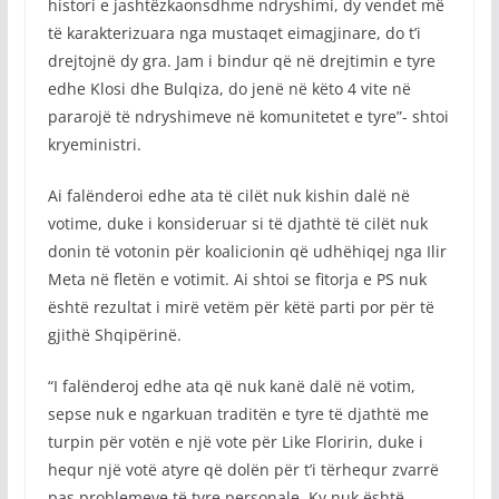
histori e jashtëzkaonsdhme ndryshimi, dy vendet më
të karakterizuara nga mustaqet eimagjinare, do t’i
drejtojnë dy gra. Jam i bindur që në drejtimin e tyre
edhe Klosi dhe Bulqiza, do jenë në këto 4 vite në
pararojë të ndryshimeve në komunitetet e tyre”- shtoi
kryeministri.
Ai falënderoi edhe ata të cilët nuk kishin dalë në
votime, duke i konsideruar si të djathtë të cilët nuk
donin të votonin për koalicionin që udhëhiqej nga Ilir
Meta në fletën e votimit. Ai shtoi se fitorja e PS nuk
është rezultat i mirë vetëm për këtë parti por për të
gjithë Shqipërinë.
“I falënderoj edhe ata që nuk kanë dalë në votim,
sepse nuk e ngarkuan traditën e tyre të djathtë me
turpin për votën e një vote për Like Floririn, duke i
hequr një votë atyre që dolën për t’i tërhequr zvarrë
pas problemeve të tyre personale. Ky nuk është