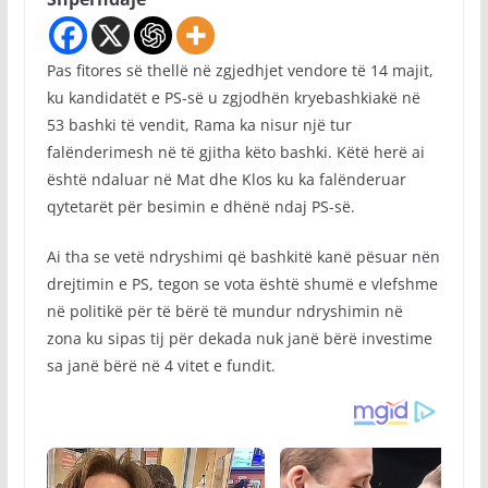
Pas fitores së thellë në zgjedhjet vendore të 14 majit,
ku kandidatët e PS-së u zgjodhën kryebashkiakë në
53 bashki të vendit, Rama ka nisur një tur
falënderimesh në të gjitha këto bashki. Këtë herë ai
është ndaluar në Mat dhe Klos ku ka falënderuar
qytetarët për besimin e dhënë ndaj PS-së.
Ai tha se vetë ndryshimi që bashkitë kanë pësuar nën
drejtimin e PS, tegon se vota është shumë e vlefshme
në politikë për të bërë të mundur ndryshimin në
zona ku sipas tij për dekada nuk janë bërë investime
sa janë bërë në 4 vitet e fundit.