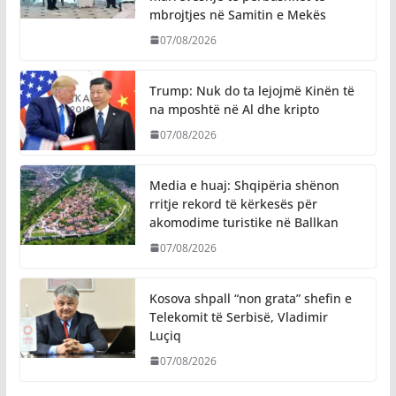
mbrojtjes në Samitin e Mekës
07/08/2026
Trump: Nuk do ta lejojmë Kinën të
na mposhtë në Al dhe kripto
07/08/2026
Media e huaj: Shqipëria shënon
rritje rekord të kërkesës për
akomodime turistike në Ballkan
07/08/2026
Kosova shpall “non grata” shefin e
Telekomit të Serbisë, Vladimir
Luçiq
07/08/2026