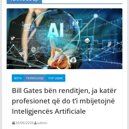
BOTA
TEKNOLOGJI
TOP LAJME
Bill Gates bën renditjen, ja katër
profesionet që do t’i mbijetojnë
Inteligjencës Artificiale
26/06/2026
admin