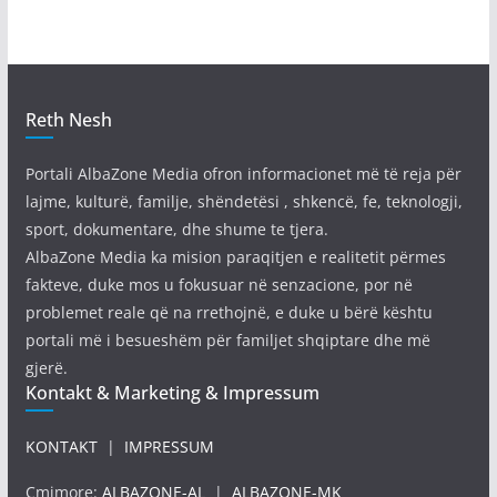
Reth Nesh
Portali AlbaZone Media ofron informacionet më të reja për
lajme, kulturë, familje, shëndetësi , shkencë, fe, teknologji,
sport, dokumentare, dhe shume te tjera.
AlbaZone Media ka mision paraqitjen e realitetit përmes
fakteve, duke mos u fokusuar në senzacione, por në
problemet reale që na rrethojnë, e duke u bërë kështu
portali më i besueshëm për familjet shqiptare dhe më
gjerë.
Kontakt & Marketing & Impressum
KONTAKT
|
IMPRESSUM
Çmimore:
ALBAZONE-AL
|
ALBAZONE-MK