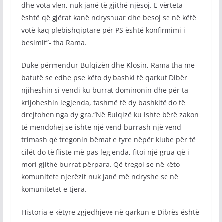
dhe vota vlen, nuk janë të gjithë njësoj. E vërteta
është që gjërat kanë ndryshuar dhe besoj se në këtë
votë kaq plebishqiptare për PS është konfirmimi i
besimit”- tha Rama.
Duke përmendur Bulqizën dhe Klosin, Rama tha me
batutë se edhe pse këto dy bashki të qarkut Dibër
njiheshin si vendi ku burrat dominonin dhe për ta
krijoheshin legjenda, tashmë të dy bashkitë do të
drejtohen nga dy gra.“Në Bulqizë ku ishte bërë zakon
të mendohej se ishte një vend burrash një vend
trimash që tregonin bëmat e tyre nëpër klube për të
cilët do të fliste më pas legjenda, fitoi një grua që i
mori gjithë burrat përpara. Që tregoi se në këto
komunitete njerëzit nuk janë më ndryshe se në
komunitetet e tjera.
Historia e këtyre zgjedhjeve në qarkun e Dibrës është