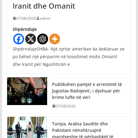
Iranit dhe Omanit
07/08/2026
admin
Shpërndaje
ShpërndajeSHBA- Një zyrtar amerikan ka deklaruar se
po bëhet një përparim në bisedimet midis Omanit
dhe Iranit për Ngushticën e
Publikohen pamjet e arrestimit të
Jugoslav Radojević, i dyshuar për
krime lufte në veri
07/08/2026
Turqia, Arabia Saudite dhe
Pakistani nënshkruajnë
marrëveshje të përbashkët të