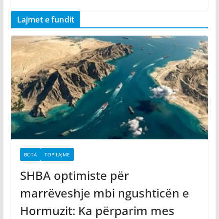
Lajmet e fundit
BOTA
TOP LAJME
SHBA optimiste për
marrëveshje mbi ngushticën e
Hormuzit: Ka përparim mes