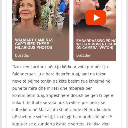
“Nuk kemi ardhur për t’ju kërkuar vota por për t’ju
falënderuar. Ju e bërë detyrën tuaj, tani na takon
neve të bëjmë tonën që këtë besim t’ua kthejmë në
punë të mira dhe mirësi dhe mbarësi për
komunitetin tuaj. Shpeshherë dikush pëlqen t’i bjerë
shkurt, të thotë se vota nuk ka vlerë por besoj se
edhe këtu në Mat ashtu si në vende tëtjera, kushdo
që sheh me sytë e tij, i ka të gjitha mundësitë për të
kuptuar se e kundërta është e vërtetë. Politika vlen