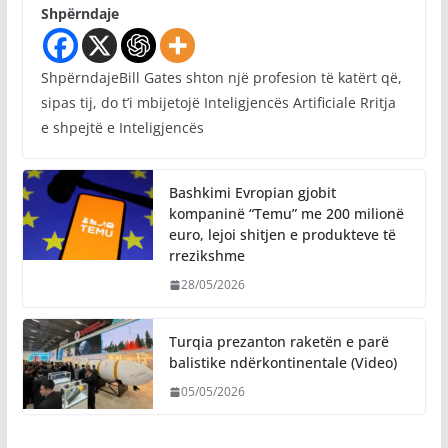
Shpërndaje
ShpërndajeBill Gates shton një profesion të katërt që,
sipas tij, do t’i mbijetojë Inteligjencës Artificiale Rritja
e shpejtë e Inteligjencës
Bashkimi Evropian gjobit
kompaninë “Temu” me 200 milionë
euro, lejoi shitjen e produkteve të
rrezikshme
28/05/2026
Turqia prezanton raketën e parë
balistike ndërkontinentale (Video)
05/05/2026