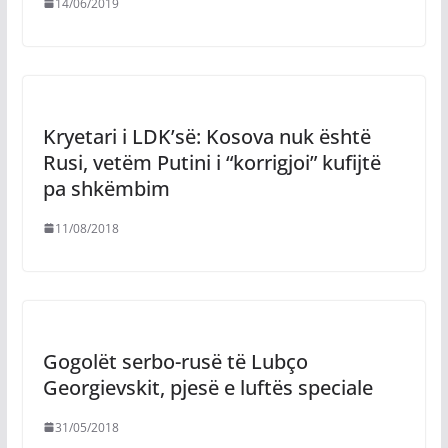
14/06/2019
Kryetari i LDK’së: Kosova nuk është
Rusi, vetëm Putini i “korrigjoi” kufijtë
pa shkëmbim
11/08/2018
Gogolët serbo-rusë të Lubço
Georgievskit, pjesë e luftës speciale
31/05/2018