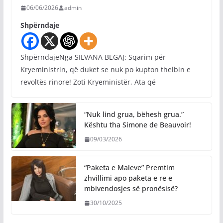
06/06/2026
admin
Shpërndaje
ShpërndajeNga SILVANA BEGAJ: Sqarim për
Kryeministrin, që duket se nuk po kupton thelbin e
revoltës rinore! Zoti Kryeministër, Ata që
“Nuk lind grua, bëhesh grua.”
Kështu tha Simone de Beauvoir!
09/03/2026
“Paketa e Maleve” Premtim
zhvillimi apo paketa e re e
mbivendosjes së pronësisë?
30/10/2025