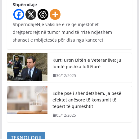
Shpërndaje
ShpërndajeNjë vaksinë e re që injektohet
drejtpërdrejt në tumor mund të rrisë ndjeshëm
shanset e mbijetesës për disa nga kanceret
Kurti uron Ditën e Veteranëve: Ju
lumtë pushka luftëtarë
30/12/2025
Edhe pse i shëndetshëm, ja pesë
efektet anësore të konsumit të
tepërt të qumështit
05/12/2025
TEKNOLOGJI