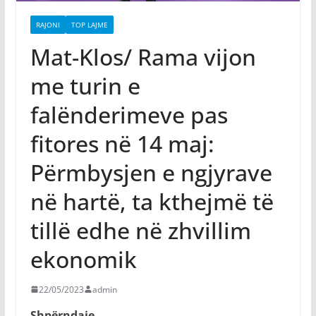
RAJONI
TOP LAJME
Mat-Klos/ Rama vijon
me turin e
falënderimeve pas
fitores në 14 maj:
Përmbysjen e ngjyrave
në hartë, ta kthejmë të
tillë edhe në zhvillim
ekonomik
22/05/2023
admin
Shpërndaje