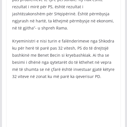
rezultat i mirë për PS, është rezultat i
jashtëzakonshëm për SHqipërinë. Është përmbysja
ngjyrash në hartë, ta kthejmë përmbysje në ekonomi,
në të gjitha”- u shpreh Rama.
Kryeministri e nisi turin e falënderimeve nga Shkodra
ku për herë të parë pas 32 vitesh, PS do të drejtojë
bashkinë me Benet Becin si kryebashkiak. Ai tha se
besimi i dhënë nga qytetarët do të kthehet në vepra
më të shumta se në çfarë është investuar gjatë këtyre
32 viteve në zonat ku më parë ka qeverisur PD.