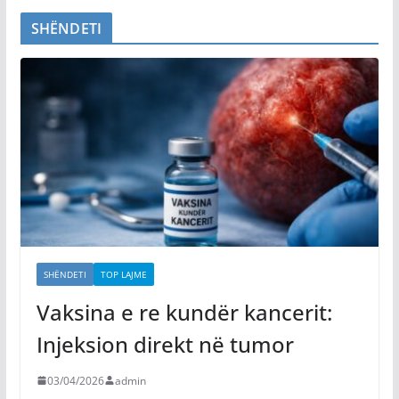
SHËNDETI
SHËNDETI
TOP LAJME
Vaksina e re kundër kancerit:
Injeksion direkt në tumor
03/04/2026
admin