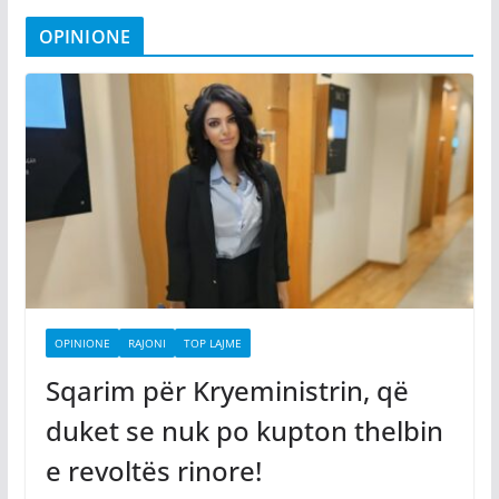
OPINIONE
OPINIONE
RAJONI
TOP LAJME
Sqarim për Kryeministrin, që
duket se nuk po kupton thelbin
e revoltës rinore!