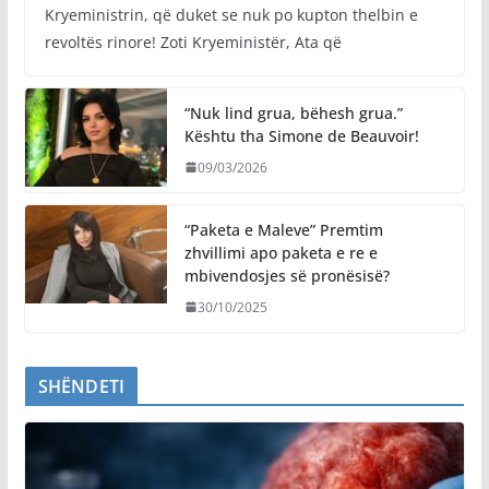
Kryeministrin, që duket se nuk po kupton thelbin e
revoltës rinore! Zoti Kryeministër, Ata që
“Nuk lind grua, bëhesh grua.”
Kështu tha Simone de Beauvoir!
09/03/2026
“Paketa e Maleve” Premtim
zhvillimi apo paketa e re e
mbivendosjes së pronësisë?
30/10/2025
SHËNDETI