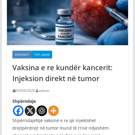
SHËNDETI
TOP LAJME
Vaksina e re kundër kancerit:
Injeksion direkt në tumor
03/04/2026
admin
Shpërndaje
ShpërndajeNjë vaksinë e re që injektohet
drejtpërdrejt në tumor mund të rrisë ndjeshëm