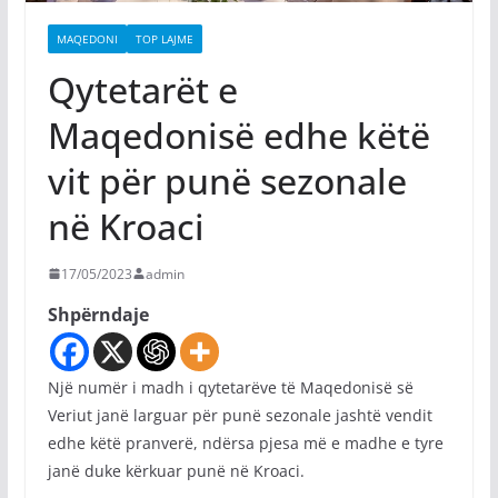
MAQEDONI
TOP LAJME
Qytetarët e
Maqedonisë edhe këtë
vit për punë sezonale
në Kroaci
17/05/2023
admin
Shpërndaje
Një numër i madh i qytetarëve të Maqedonisë së
Veriut janë larguar për punë sezonale jashtë vendit
edhe këtë pranverë, ndërsa pjesa më e madhe e tyre
janë duke kërkuar punë në Kroaci.