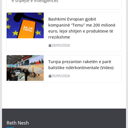
e shpejtë e Inteligjencës
Bashkimi Evropian gjobit
kompaninë “Temu” me 200 milionë
euro, lejoi shitjen e produkteve të
rrezikshme
28/05/2026
Turqia prezanton raketën e parë
balistike ndërkontinentale (Video)
05/05/2026
Reth Nesh