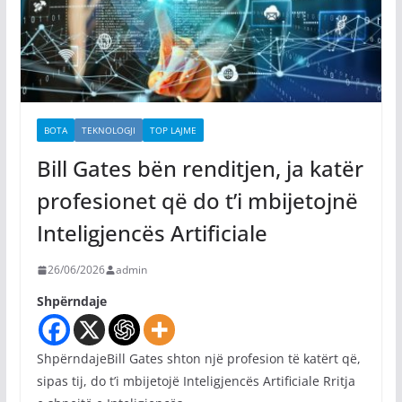
BOTA
TEKNOLOGJI
TOP LAJME
Bill Gates bën renditjen, ja katër
profesionet që do t’i mbijetojnë
Inteligjencës Artificiale
26/06/2026
admin
Shpërndaje
ShpërndajeBill Gates shton një profesion të katërt që,
sipas tij, do t’i mbijetojë Inteligjencës Artificiale Rritja