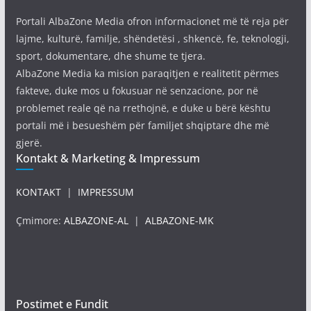
Portali AlbaZone Media ofron informacionet më të reja për
lajme, kulturë, familje, shëndetësi , shkencë, fe, teknologji,
sport, dokumentare, dhe shume te tjera.
AlbaZone Media ka mision paraqitjen e realitetit përmes
fakteve, duke mos u fokusuar në senzacione, por në
problemet reale që na rrethojnë, e duke u bërë kështu
portali më i besueshëm për familjet shqiptare dhe më
gjerë.
Kontakt & Marketing & Impressum
KONTAKT
|
IMPRESSUM
Çmimore:
ALBAZONE-AL
|
ALBAZONE-MK
Postimet e Fundit