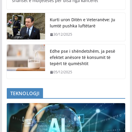
shanset e mbijetesës për disa nga kanceret
Kurti uron Ditën e Veteranëve: Ju
lumtë pushka luftëtarë
30/12/2025
Edhe pse i shëndetshëm, ja pesë
efektet anësore të konsumit të
tepërt të qumështit
05/12/2025
TEKNOLOGJI