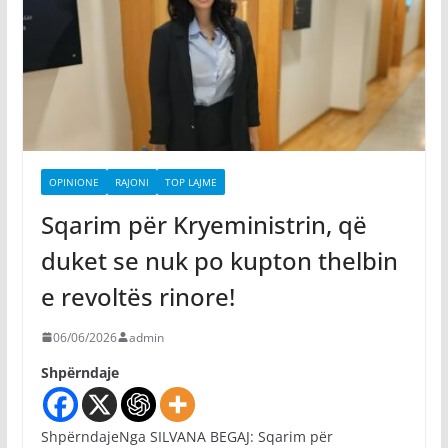
OPINIONE
RAJONI
TOP LAJME
Sqarim për Kryeministrin, që
duket se nuk po kupton thelbin
e revoltës rinore!
06/06/2026
admin
Shpërndaje
ShpërndajeNga SILVANA BEGAJ: Sqarim për