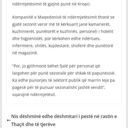
ndërmjetësimit të gjejnë punë në Kroaci.
Kompanitë e Maqedonisë të ndërmjetësimit thonë se
gjatë sezonit veror më të kërkuarit janë kamarierët,
kuzhinierët, punëtorët e kuzhinës, personeli i hotelit
dhe higjienistët, por kërkohen edhe ndërtues,
infermiere, shitës, kujdestarë, shoferë dhe punëtorë
në magazinë.
“Por, jo gjithmonë bëhet fjalë për personat që
largohen për punë sezonale për shkak të papunësisë.
Ka edhe punonjës të sektorit publik që marrin leje pa
pagesë për të punuar sezonalisht jashtë vendit”,
sqarojnë ndërmjetësit.
Nis dëshminë edhe dëshmitari i pestë në rastin e
Thaçit dhe të tjerëve