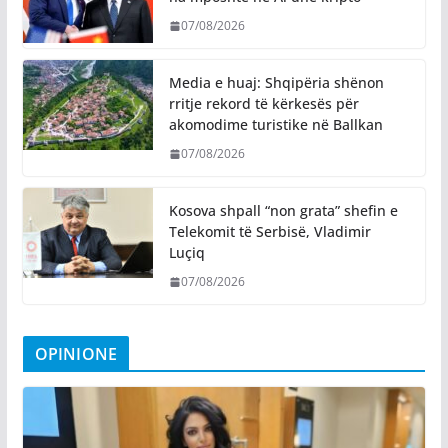
07/08/2026
Media e huaj: Shqipëria shënon
rritje rekord të kërkesës për
akomodime turistike në Ballkan
07/08/2026
Kosova shpall “non grata” shefin e
Telekomit të Serbisë, Vladimir
Luçiq
07/08/2026
OPINIONE