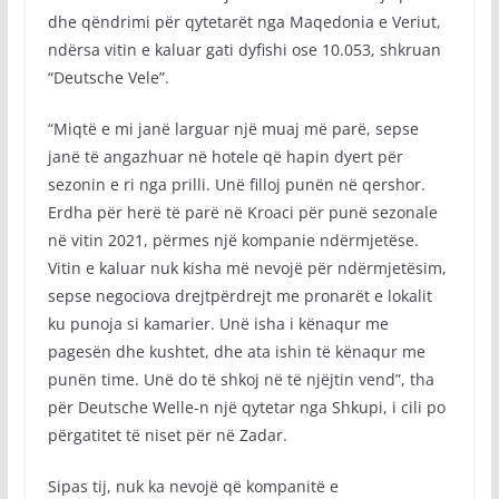
dhe qëndrimi për qytetarët nga Maqedonia e Veriut,
ndërsa vitin e kaluar gati dyfishi ose 10.053, shkruan
“Deutsche Vele”.
“Miqtë e mi janë larguar një muaj më parë, sepse
janë të angazhuar në hotele që hapin dyert për
sezonin e ri nga prilli. Unë filloj punën në qershor.
Erdha për herë të parë në Kroaci për punë sezonale
në vitin 2021, përmes një kompanie ndërmjetëse.
Vitin e kaluar nuk kisha më nevojë për ndërmjetësim,
sepse negociova drejtpërdrejt me pronarët e lokalit
ku punoja si kamarier. Unë isha i kënaqur me
pagesën dhe kushtet, dhe ata ishin të kënaqur me
punën time. Unë do të shkoj në të njëjtin vend”, tha
për Deutsche Welle-n një qytetar nga Shkupi, i cili po
përgatitet të niset për në Zadar.
Sipas tij, nuk ka nevojë që kompanitë e