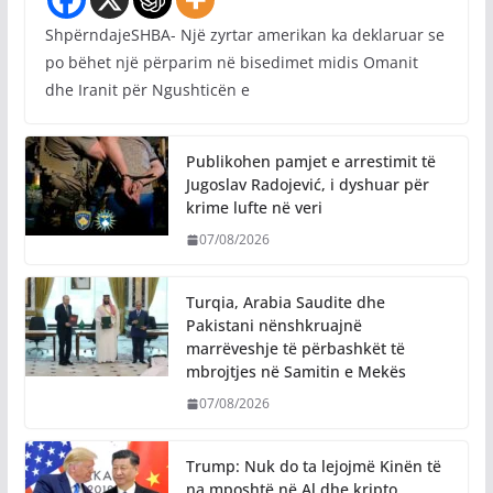
ShpërndajeSHBA- Një zyrtar amerikan ka deklaruar se
po bëhet një përparim në bisedimet midis Omanit
dhe Iranit për Ngushticën e
Publikohen pamjet e arrestimit të
Jugoslav Radojević, i dyshuar për
krime lufte në veri
07/08/2026
Turqia, Arabia Saudite dhe
Pakistani nënshkruajnë
marrëveshje të përbashkët të
mbrojtjes në Samitin e Mekës
07/08/2026
Trump: Nuk do ta lejojmë Kinën të
na mposhtë në Al dhe kripto