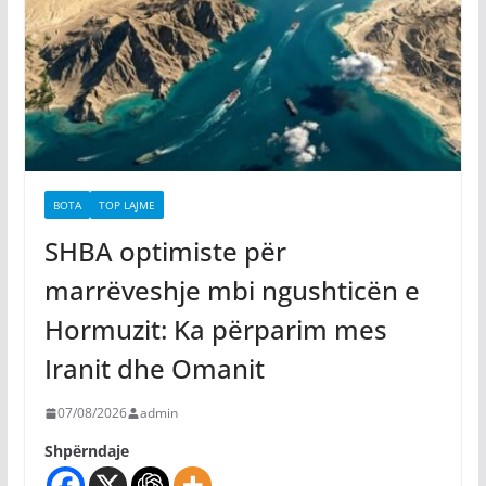
BOTA
TOP LAJME
SHBA optimiste për
marrëveshje mbi ngushticën e
Hormuzit: Ka përparim mes
Iranit dhe Omanit
07/08/2026
admin
Shpërndaje