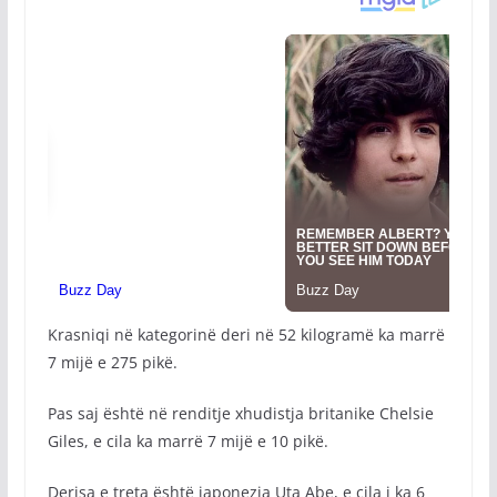
Krasniqi në kategorinë deri në 52 kilogramë ka marrë
7 mijë e 275 pikë.
Pas saj është në renditje xhudistja britanike Chelsie
Giles, e cila ka marrë 7 mijë e 10 pikë.
Derisa e treta është japonezja Uta Abe, e cila i ka 6