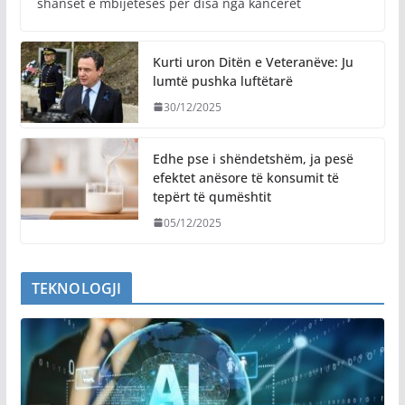
shanset e mbijetesës për disa nga kanceret
Kurti uron Ditën e Veteranëve: Ju
lumtë pushka luftëtarë
30/12/2025
Edhe pse i shëndetshëm, ja pesë
efektet anësore të konsumit të
tepërt të qumështit
05/12/2025
TEKNOLOGJI