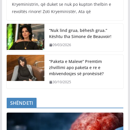
Kryeministrin, që duket se nuk po kupton thelbin e
revoltës rinore! Zoti Kryeministër, Ata që
“Nuk lind grua, bëhesh grua.”
Kështu tha Simone de Beauvoir!
09/03/2026
“Paketa e Maleve” Premtim
zhvillimi apo paketa e re e
mbivendosjes së pronësisë?
30/10/2025
SHËNDETI