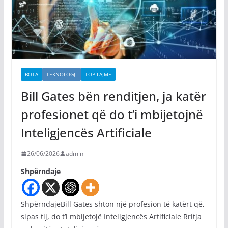
BOTA
TEKNOLOGJI
TOP LAJME
Bill Gates bën renditjen, ja katër
profesionet që do t’i mbijetojnë
Inteligjencës Artificiale
26/06/2026
admin
Shpërndaje
ShpërndajeBill Gates shton një profesion të katërt që,
sipas tij, do t’i mbijetojë Inteligjencës Artificiale Rritja