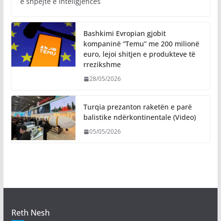
e shpejtë e Inteligjencës
Bashkimi Evropian gjobit
kompaninë “Temu” me 200 milionë
euro, lejoi shitjen e produkteve të
rrezikshme
28/05/2026
Turqia prezanton raketën e parë
balistike ndërkontinentale (Video)
05/05/2026
Reth Nesh