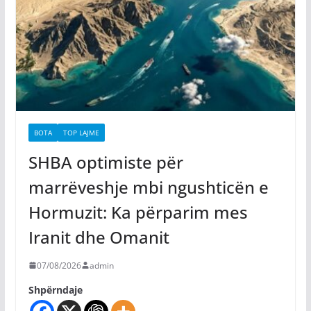
BOTA
TOP LAJME
SHBA optimiste për
marrëveshje mbi ngushticën e
Hormuzit: Ka përparim mes
Iranit dhe Omanit
07/08/2026
admin
Shpërndaje