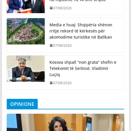
07/08/2026
Media e huaj: Shqipëria shënon
rritje rekord të kërkesës për
akomodime turistike në Ballkan
07/08/2026
Kosova shpall “non grata” shefin e
Telekomit të Serbisë, Vladimir
Luçiq
07/08/2026
OPINIONE