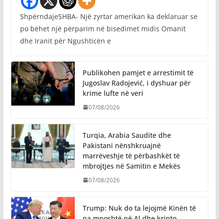
ShpërndajeSHBA- Një zyrtar amerikan ka deklaruar se
po bëhet një përparim në bisedimet midis Omanit
dhe Iranit për Ngushticën e
Publikohen pamjet e arrestimit të
Jugoslav Radojević, i dyshuar për
krime lufte në veri
07/08/2026
Turqia, Arabia Saudite dhe
Pakistani nënshkruajnë
marrëveshje të përbashkët të
mbrojtjes në Samitin e Mekës
07/08/2026
Trump: Nuk do ta lejojmë Kinën të
na mposhtë në Al dhe kripto