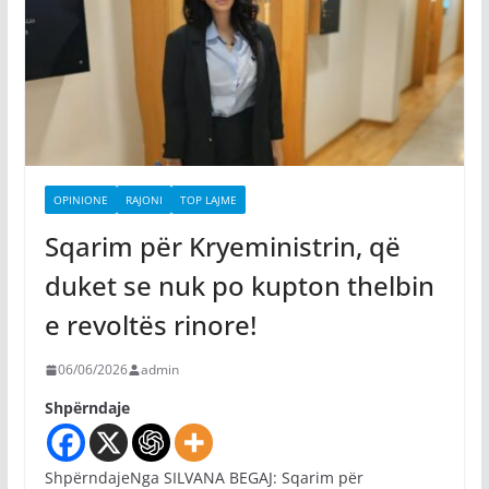
OPINIONE
RAJONI
TOP LAJME
Sqarim për Kryeministrin, që
duket se nuk po kupton thelbin
e revoltës rinore!
06/06/2026
admin
Shpërndaje
ShpërndajeNga SILVANA BEGAJ: Sqarim për