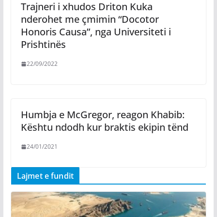
Trajneri i xhudos Driton Kuka
nderohet me çmimin “Docotor
Honoris Causa”, nga Universiteti i
Prishtinës
22/09/2022
Humbja e McGregor, reagon Khabib:
Kështu ndodh kur braktis ekipin tënd
24/01/2021
Lajmet e fundit