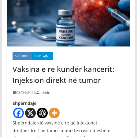
SHËNDETI
TOP LAJME
Vaksina e re kundër kancerit:
Injeksion direkt në tumor
03/04/2026
admin
Shpërndaje
ShpërndajeNjë vaksinë e re që injektohet
drejtpërdrejt në tumor mund të rrisë ndjeshëm