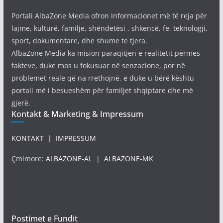
Portali AlbaZone Media ofron informacionet më të reja për
lajme, kulturë, familje, shëndetësi , shkencë, fe, teknologji,
sport, dokumentare, dhe shume te tjera.
AlbaZone Media ka mision paraqitjen e realitetit përmes
fakteve, duke mos u fokusuar në senzacione, por në
problemet reale që na rrethojnë, e duke u bërë kështu
portali më i besueshëm për familjet shqiptare dhe më
gjerë.
Kontakt & Marketing & Impressum
KONTAKT
|
IMPRESSUM
Çmimore:
ALBAZONE-AL
|
ALBAZONE-MK
Postimet e Fundit