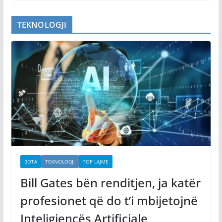
TEKNOLOGJI
BOTA
TEKNOLOGJI
TOP LAJME
Bill Gates bën renditjen, ja katër
profesionet që do t’i mbijetojnë
Inteligjencës Artificiale