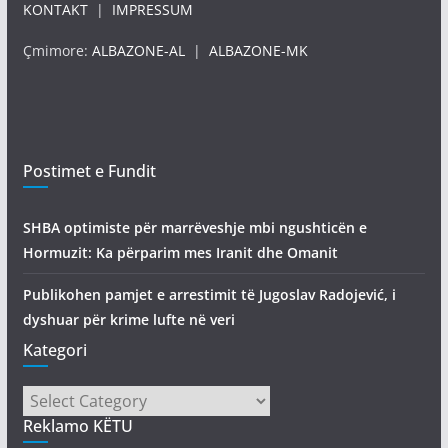
KONTAKT
|
IMPRESSUM
Çmimore:
ALBAZONE-AL
|
ALBAZONE-MK
Postimet e Fundit
SHBA optimiste për marrëveshje mbi ngushticën e
Hormuzit: Ka përparim mes Iranit dhe Omanit
Publikohen pamjet e arrestimit të Jugoslav Radojević, i
dyshuar për krime lufte në veri
Kategori
Kategori
Reklamo KËTU