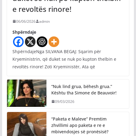
e revoltës rinore!
06/06/2026
admin
Shpërndaje
ShpërndajeNga SILVANA BEGAJ: Sqarim për
Kryeministrin, që duket se nuk po kupton thelbin e
revoltës rinore! Zoti Kryeministër, Ata që
“Nuk lind grua, bëhesh grua.”
Kështu tha Simone de Beauvoir!
09/03/2026
“Paketa e Maleve” Premtim
zhvillimi apo paketa e re e
mbivendosjes së pronësisë?