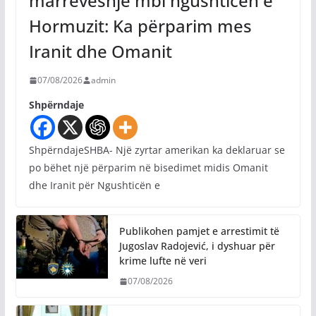
marrëveshje mbi ngushticën e
Hormuzit: Ka përparim mes
Iranit dhe Omanit
07/08/2026
admin
Shpërndaje
ShpërndajeSHBA- Një zyrtar amerikan ka deklaruar se
po bëhet një përparim në bisedimet midis Omanit
dhe Iranit për Ngushticën e
Publikohen pamjet e arrestimit të
Jugoslav Radojević, i dyshuar për
krime lufte në veri
07/08/2026