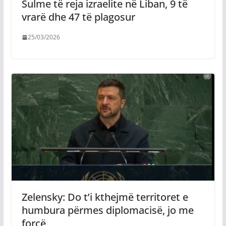
Sulme të reja izraelite në Liban, 9 të
vrarë dhe 47 të plagosur
25/03/2026
Zelensky: Do t’i kthejmë territoret e
humbura përmes diplomacisë, jo me
forcë