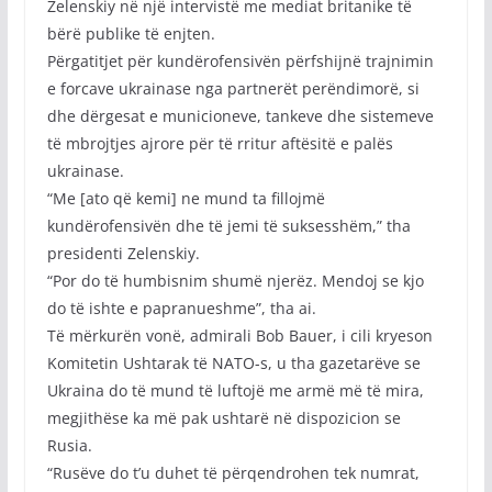
Zelenskiy në një intervistë me mediat britanike të
bërë publike të enjten.
Përgatitjet për kundërofensivën përfshijnë trajnimin
e forcave ukrainase nga partnerët perëndimorë, si
dhe dërgesat e municioneve, tankeve dhe sistemeve
të mbrojtjes ajrore për të rritur aftësitë e palës
ukrainase.
“Me [ato që kemi] ne mund ta fillojmë
kundërofensivën dhe të jemi të suksesshëm,” tha
presidenti Zelenskiy.
“Por do të humbisnim shumë njerëz. Mendoj se kjo
do të ishte e papranueshme”, tha ai.
Të mërkurën vonë, admirali Bob Bauer, i cili kryeson
Komitetin Ushtarak të NATO-s, u tha gazetarëve se
Ukraina do të mund të luftojë me armë më të mira,
megjithëse ka më pak ushtarë në dispozicion se
Rusia.
“Rusëve do t’u duhet të përqendrohen tek numrat,