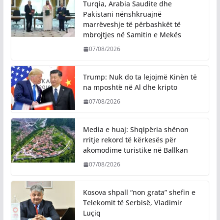
Turqia, Arabia Saudite dhe
Pakistani nënshkruajnë
marrëveshje të përbashkët të
mbrojtjes në Samitin e Mekës
07/08/2026
Trump: Nuk do ta lejojmë Kinën të
na mposhtë në Al dhe kripto
07/08/2026
Media e huaj: Shqipëria shënon
rritje rekord të kërkesës për
akomodime turistike në Ballkan
07/08/2026
Kosova shpall “non grata” shefin e
Telekomit të Serbisë, Vladimir
Luçiq