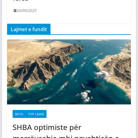
26/09/2025
Lajmet e fundit
BOTA
TOP LAJME
SHBA optimiste për