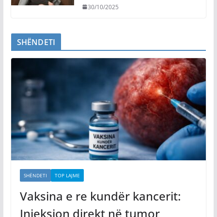
30/10/2025
SHËNDETI
SHËNDETI
TOP LAJME
Vaksina e re kundër kancerit:
Injeksion direkt në tumor