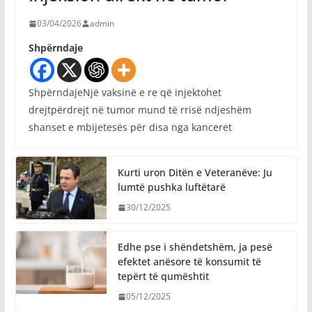
03/04/2026
admin
Shpërndaje
ShpërndajeNjë vaksinë e re që injektohet
drejtpërdrejt në tumor mund të rrisë ndjeshëm
shanset e mbijetesës për disa nga kanceret
Kurti uron Ditën e Veteranëve: Ju
lumtë pushka luftëtarë
30/12/2025
Edhe pse i shëndetshëm, ja pesë
efektet anësore të konsumit të
tepërt të qumështit
05/12/2025