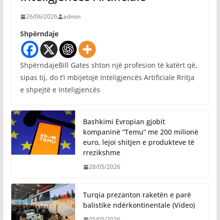
26/06/2026
admin
Shpërndaje
ShpërndajeBill Gates shton një profesion të katërt që,
sipas tij, do t’i mbijetojë Inteligjencës Artificiale Rritja
e shpejtë e Inteligjencës
Bashkimi Evropian gjobit
kompaninë “Temu” me 200 milionë
euro, lejoi shitjen e produkteve të
rrezikshme
28/05/2026
Turqia prezanton raketën e parë
balistike ndërkontinentale (Video)
05/05/2026