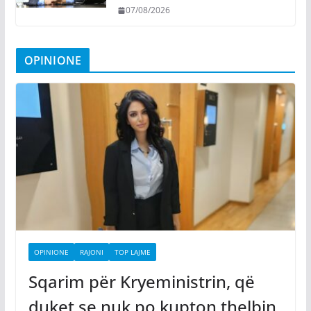
07/08/2026
OPINIONE
OPINIONE
RAJONI
TOP LAJME
Sqarim për Kryeministrin, që
duket se nuk po kupton thelbin