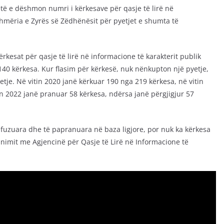
Këtë e dëshmon numri i kërkesave për qasje të lirë në
hmëria e Zyrës së Zëdhënësit për pyetjet e shumta të
ërkesat për qasje të lirë në informacione të karakterit publik
 140 kërkesa. Kur flasim për kërkesë, nuk nënkupton një pyetje,
je. Në vitin 2020 janë kërkuar 190 nga 219 kërkesa, në vitin
in 2022 janë pranuar 58 kërkesa, ndërsa janë përgjigjur 57
efuzuara dhe të papranuara në baza ligjore, por nuk ka kërkesa
nimit me Agjencinë për Qasje të Lirë në Informacione të