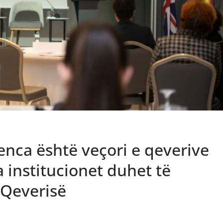
enca është veçori e qeverive
a institucionet duhet të
 Qeverisë