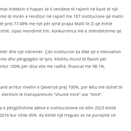
a mat indeksin e hapjes së 6 vendeve të rajonit në bazë të një
i më të mirën e renditur në raport me 107 institucione që matin
të prej 77,68% me një për qind prapa Malit të Zi që është
 është, sipas mendimit tim, konkurrenca më e shëndetshme që
 emër dhe një mbiemër. Çdo institucion ka dikë që e menaxhon
me dhe përgjegjësi të tyre. Kështu mund të flasim për
arritur 100% për disa vite me radhë, financat me 98.1%,
kanë arritur nivelin e Qeverisë prej 100%, por këtu më duhet të
jë vlerësim të transparencës “shumë mirë” ose “mirë”.
a e përgjithshme aktive e institucioneve në vitin 2023 është
i 2016 kur ishte 45%. Ky është një tregues se ne punojmë në