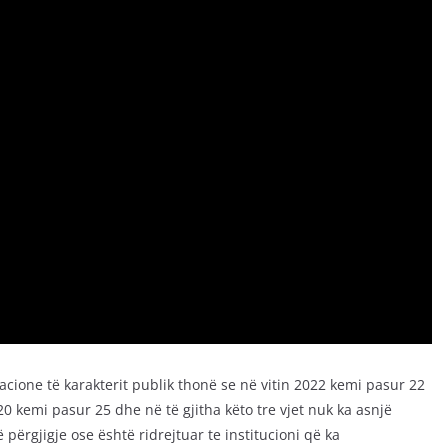
acione të karakterit publik thonë se në vitin 2022 kemi pasur 22
20 kemi pasur 25 dhe në të gjitha këto tre vjet nuk ka asnjë
 përgjigje ose është ridrejtuar te institucioni që ka