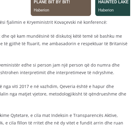
ësi fjalimin e Kryeministrit Kovaçevski në konferencë:
ot dhe që kam mundësinë të diskutoj këtë temë së bashku me
 të gjithë të ftuarit, me ambasadorin e respektuar të Britanisë
ryeministër edhe si person jam një person që do numra dhe
nshtrohen interpretimit dhe interpretimeve të ndryshme.
 që nga viti 2017 e në vazhdim, Qeveria është e hapur dhe
alin nga matjet vjetore, metodologjikisht të qëndrueshme dhe
ime Qytetare, e cila mat Indeksin e Transparencës Aktive,
e cila fillon të rritet dhe në dy vitet e fundit arrin dhe ruan