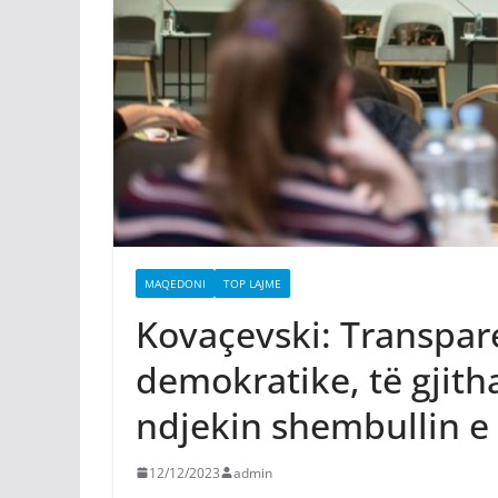
MAQEDONI
TOP LAJME
Kovaçevski: Transpar
demokratike, të gjith
ndjekin shembullin e
12/12/2023
admin