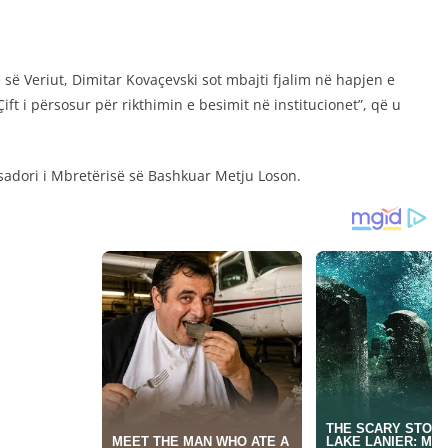
së Veriut, Dimitar Kovaçevski sot mbajti fjalim në hapjen e
ft i përsosur për rikthimin e besimit në institucionet”, që u
adori i Mbretërisë së Bashkuar Metju Loson.