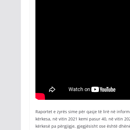
Raportet e zyrës sime për qasje të lirë në inform
kërkesa, në vitin 2021 kemi pasur 40, në vitin 20
kërkesë pa përgjigje, gjegjësisht ose është dhënë