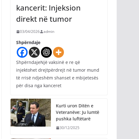
kancerit: Injeksion
direkt në tumor
03/04/2026
admin
Shpërndaje
ShpërndajeNjë vaksinë e re që
injektohet drejtpërdrejt në tumor mund
të rrisë ndjeshëm shanset e mbijetesës
për disa nga kanceret
Kurti uron Ditën e
Veteranëve: Ju lumtë
pushka luftëtarë
30/12/2025