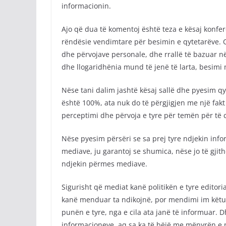
informacionin.
Ajo që dua të komentoj është teza e kësaj konfer
rëndësie vendimtare për besimin e qytetarëve. Q
dhe përvojave personale, dhe rrallë të bazuar n
dhe llogaridhënia mund të jenë të larta, besimi m
Nëse tani dalim jashtë kësaj sallë dhe pyesim qy
është 100%, ata nuk do të përgjigjen me një fakt 
perceptimi dhe përvoja e tyre për temën për të c
Nëse pyesim përsëri se sa prej tyre ndjekin inf
mediave, ju garantoj se shumica, nëse jo të gjit
ndjekin përmes mediave.
Sigurisht që mediat kanë politikën e tyre editoria
kanë menduar ta ndikojnë, por mendimi im këtu
punën e tyre, nga e cila ata janë të informuar. 
informacioneve, aq sa ka të bëjë me mënyrën e p