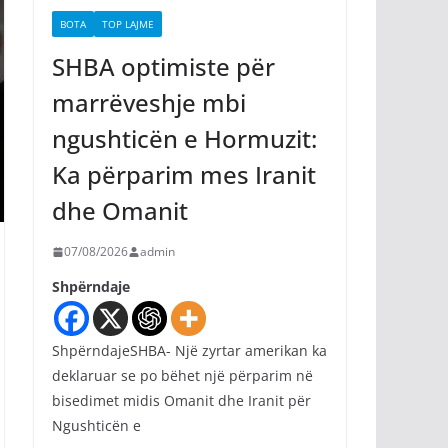
BOTA
TOP LAJME
SHBA optimiste për
marrëveshje mbi
ngushticën e Hormuzit:
Ka përparim mes Iranit
dhe Omanit
07/08/2026
admin
Shpërndaje
ShpërndajeSHBA- Një zyrtar amerikan ka
deklaruar se po bëhet një përparim në
bisedimet midis Omanit dhe Iranit për
Ngushticën e