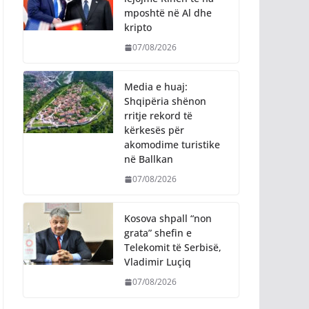
mposhtë në Al dhe
kripto
07/08/2026
Media e huaj:
Shqipëria shënon
rritje rekord të
kërkesës për
akomodime turistike
në Ballkan
07/08/2026
Kosova shpall “non
grata” shefin e
Telekomit të Serbisë,
Vladimir Luçiq
07/08/2026