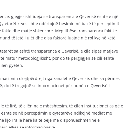
ence, gjegjësisht ideja se transparenca e Qeverisë është e një
ytetarët kryesisht e ndërtojnë besimin në bazë të perceptimit
ë fakte dhe matje shkencore. Megjithëse transparenca faktike
und të jetë i ulët dhe disa faktorë luajnë një rol kyç në këtë.
tetarët sa është transparenca e Qeverisë, e cila sipas matjeve
të matur metodologjikisht, por do të përgjigjen se cili është
ilën pyeten.
ormacionin drejtpërdrejt nga kanalet e Qeverisë, dhe sa përmes
hë, do të tregojnë se informacionet për punën e Qeverisë i
le të lirë, të cilën ne e mbështesim, të cilën institucionet as që e
 është se në perceptimin e qytetarëve ndikojnë mediat me
Dhe kjo rrallë herë ka të bëjë me disponueshmërinë e
ërcjelljes së informacioneve.