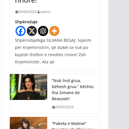
06/06/2026
admin
Shpërndaje
ShpërndajeNga SILVANA BEGAJ: Sqarim
për Kryeministrin, që duket se nuk po
kupton thelbin e revoltës rinore! Zoti
Kryeministër, Ata që
“Nuk lind grua,
bëhesh grua.” Kështu
tha Simone de
Beauvoir!
09/03/2026
“Paketa e Maleve”