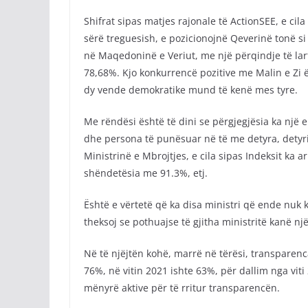
Shifrat sipas matjes rajonale të ActionSEE, e cil
sërë treguesish, e pozicionojnë Qeverinë tonë s
në Maqedoninë e Veriut, me një përqindje të lar
78,68%. Kjo konkurrencë pozitive me Malin e Zi
dy vende demokratike mund të kenë mes tyre.
Me rëndësi është të dini se përgjegjësia ka një
dhe persona të punësuar në të me detyra, detyri
Ministrinë e Mbrojtjes, e cila sipas Indeksit ka 
shëndetësia me 91.3%, etj.
Është e vërtetë që ka disa ministri që ende nuk 
theksoj se pothuajse të gjitha ministritë kanë n
Në të njëjtën kohë, marrë në tërësi, transparenc
76%, në vitin 2021 ishte 63%, për dallim nga vit
mënyrë aktive për të rritur transparencën.