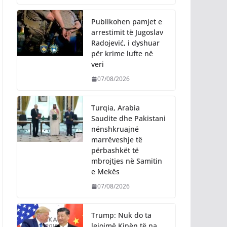
Publikohen pamjet e
arrestimit të Jugoslav
Radojević, i dyshuar
për krime lufte në
veri
07/08/2026
Turqia, Arabia
Saudite dhe Pakistani
nënshkruajnë
marrëveshje të
përbashkët të
mbrojtjes në Samitin
e Mekës
07/08/2026
Trump: Nuk do ta
lejojmë Kinën të na