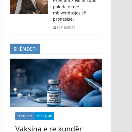
Premtim zhvillimi apo
paketa e re e
mbivendosjes së
pronësisë?
30/10/2025
SHËNDETI
SHËNDETI
TOP LAJME
Vaksina e re kundër