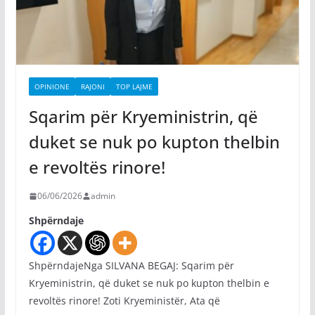
OPINIONE
RAJONI
TOP LAJME
Sqarim për Kryeministrin, që
duket se nuk po kupton thelbin
e revoltës rinore!
06/06/2026
admin
Shpërndaje
ShpërndajeNga SILVANA BEGAJ: Sqarim për
Kryeministrin, që duket se nuk po kupton thelbin e
revoltës rinore! Zoti Kryeministër, Ata që