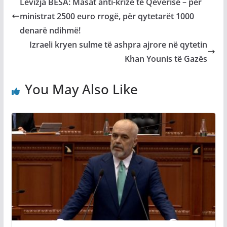
Lëvizja BESA: Masat anti-krizë të Qeverisë – për
ministrat 2500 euro rrogë, për qytetarët 1000
denarë ndihmë!
Izraeli kryen sulme të ashpra ajrore në qytetin
Khan Younis të Gazës
You May Also Like