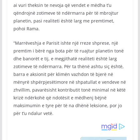
ai vuri theksin te nevoja që vendet e mëdha t’u
qëndrojnë zotimeve të ndërmarra për të mbrojtur
planetin, pasi realiteti është larg me premtimet,
pohoi Rama.
“Marrëveshja e Parisit ishte një rreze shprese, një
premtim i bërë nga bota për të ruajtur planetin tonë
dhe banorët e tij, e megjithatë realiteti është larg
zotimeve të ndërmarra. Për ta thënë ashtu siç është,
barra e aksionit për klimën vazhdon të bjerë në
mënyrë shpërpjesëtimore në shpatullat e vendeve në
zhvillim, pavarësisht kontributit tonë minimal në këtë
krizë ndërkohë që ndotësit e mëdhenj bëjnë
maksimumin e tyre për të na dhënë leksione, por jo
për t’u ndalur vetë.