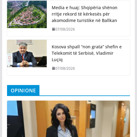
Media e huaj: Shqipëria shënon
rritje rekord të kërkesës për
akomodime turistike në Ballkan
07/08/2026
Kosova shpall “non grata” shefin e
Telekomit të Serbisë, Vladimir
Luçiq
07/08/2026
OPINIONE