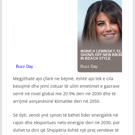
Megjithatë ajo çfarë ne bëjmë, është ajo tek e cila
besojmë dhe jemi zotuar të ulim emetimet e gazrave
serrë në nivel global me 20.9% deri në 2030 dhe të
arrijmë asnjanësinë klimatike deri në 2050.
Së dyti, vendi ynë synon të bëhet lider energjetik në
rajon dhe eksportues neto energjie deri në 2030, por
duhet ta dini që Shqipëria është një prej vendeve të