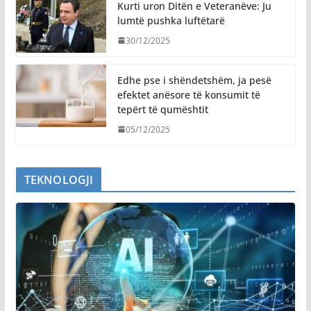
Kurti uron Ditën e Veteranëve: Ju
lumtë pushka luftëtarë
30/12/2025
Edhe pse i shëndetshëm, ja pesë
efektet anësore të konsumit të
tepërt të qumështit
05/12/2025
TEKNOLOGJI