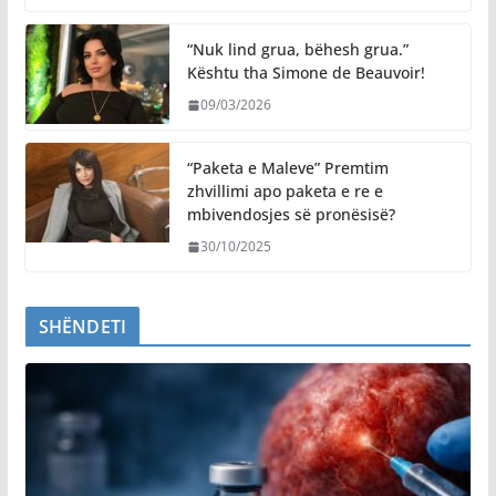
“Nuk lind grua, bëhesh grua.”
Kështu tha Simone de Beauvoir!
09/03/2026
“Paketa e Maleve” Premtim
zhvillimi apo paketa e re e
mbivendosjes së pronësisë?
30/10/2025
SHËNDETI