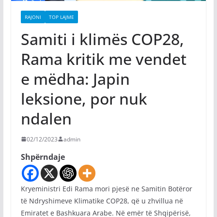
RAJONI
TOP LAJME
Samiti i klimës COP28,
Rama kritik me vendet
e mëdha: Japin
leksione, por nuk
ndalen
02/12/2023
admin
Shpërndaje
Kryeministri Edi Rama mori pjesë ne Samitin Botëror
të Ndryshimeve Klimatike COP28, që u zhvillua në
Emiratet e Bashkuara Arabe. Në emër të Shqipërisë,