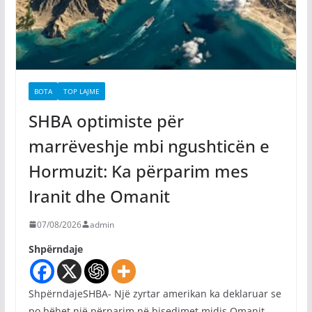
BOTA
TOP LAJME
SHBA optimiste për
marrëveshje mbi ngushticën e
Hormuzit: Ka përparim mes
Iranit dhe Omanit
07/08/2026
admin
Shpërndaje
ShpërndajeSHBA- Një zyrtar amerikan ka deklaruar se
po bëhet një përparim në bisedimet midis Omanit