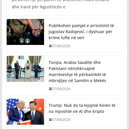
dhe Iranit për Ngushticën e
Publikohen pamjet e arrestimit të
Jugoslav Radojević, i dyshuar për
krime lufte në veri
07/08/2026
Turqia, Arabia Saudite dhe
Pakistani nënshkruajnë
marrëveshje të përbashkët të
mbrojtjes në Samitin e Mekës
07/08/2026
Trump: Nuk do ta lejojmë Kinën të
na mposhtë në Al dhe kripto
07/08/2026