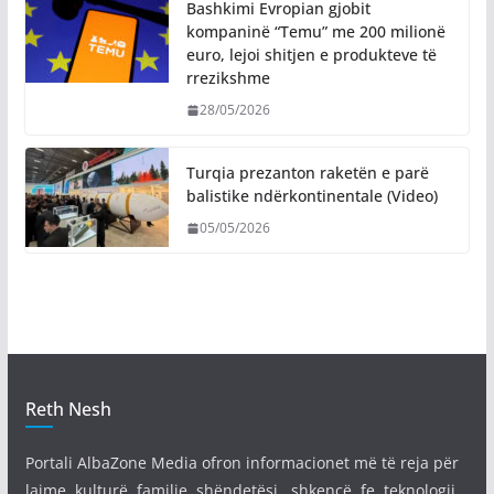
Bashkimi Evropian gjobit
kompaninë “Temu” me 200 milionë
euro, lejoi shitjen e produkteve të
rrezikshme
28/05/2026
Turqia prezanton raketën e parë
balistike ndërkontinentale (Video)
05/05/2026
Reth Nesh
Portali AlbaZone Media ofron informacionet më të reja për
lajme, kulturë, familje, shëndetësi , shkencë, fe, teknologji,