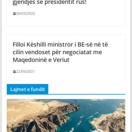
gjendjes së presidentit rus!
06/03/2022
Filloi Këshilli ministror i BE-së në të
cilin vendoset për negociatat me
Maqedoninë e Veriut
22/06/2021
Lajmet e fundit