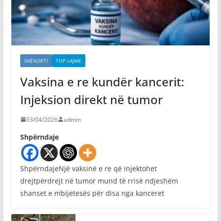
SHËNDETI
TOP LAJME
Vaksina e re kundër kancerit:
Injeksion direkt në tumor
03/04/2026
admin
Shpërndaje
ShpërndajeNjë vaksinë e re që injektohet
drejtpërdrejt në tumor mund të rrisë ndjeshëm
shanset e mbijetesës për disa nga kanceret