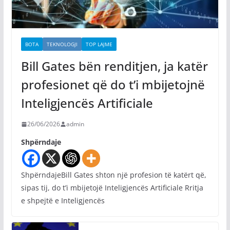
BOTA
TEKNOLOGJI
TOP LAJME
Bill Gates bën renditjen, ja katër
profesionet që do t’i mbijetojnë
Inteligjencës Artificiale
26/06/2026
admin
Shpërndaje
ShpërndajeBill Gates shton një profesion të katërt që,
sipas tij, do t’i mbijetojë Inteligjencës Artificiale Rritja
e shpejtë e Inteligjencës