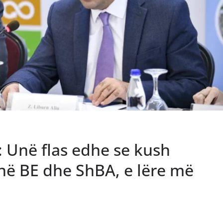
ut: Unë flas edhe se kush
në BE dhe ShBA, e lëre më