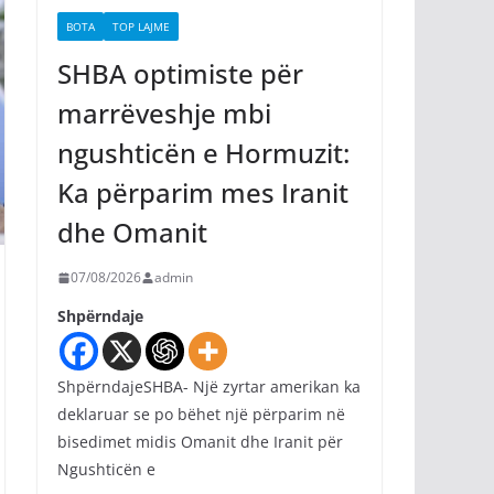
BOTA
TOP LAJME
SHBA optimiste për
marrëveshje mbi
ngushticën e Hormuzit:
Ka përparim mes Iranit
dhe Omanit
07/08/2026
admin
Shpërndaje
ShpërndajeSHBA- Një zyrtar amerikan ka
deklaruar se po bëhet një përparim në
bisedimet midis Omanit dhe Iranit për
Ngushticën e