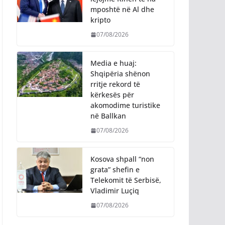
mposhtë në Al dhe
kripto
07/08/2026
Media e huaj:
Shqipëria shënon
rritje rekord të
kërkesës për
akomodime turistike
në Ballkan
07/08/2026
Kosova shpall “non
grata” shefin e
Telekomit të Serbisë,
Vladimir Luçiq
07/08/2026