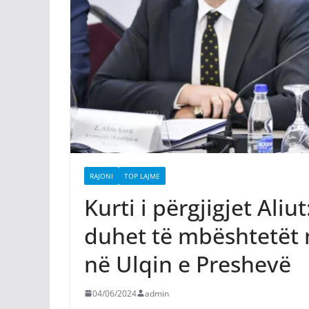
RAJONI
TOP LAJME
Kurti i përgjigjet Ali
duhet të mbështetët 
në Ulqin e Preshevë
04/06/2024
admin