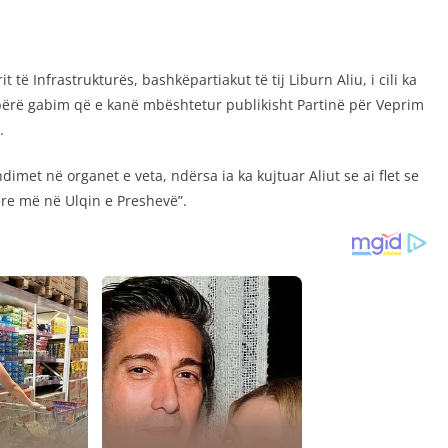
t të Infrastrukturës, bashkëpartiakut të tij Liburn Aliu, i cili ka
 bërë gabim që e kanë mbështetur publikisht Partinë për Veprim
.
dimet në organet e veta, ndërsa ia ka kujtuar Aliut se ai flet se
re më në Ulqin e Preshevë”.