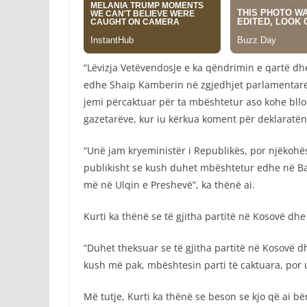
“Lëvizja Vetëvendosje e ka qëndrimin e qartë d
edhe Shaip Kamberin në zgjedhjet parlamentare.
jemi përcaktuar për ta mbështetur aso kohe blloku
gazetarëve, kur iu kërkua koment për deklaratën 
“Unë jam kryeministër i Republikës, por njëkohësi
publikisht se kush duhet mbështetur edhe në Ba
më në Ulqin e Preshevë”, ka thënë ai.
Kurti ka thënë se të gjitha partitë në Kosovë dhe
“Duhet theksuar se të gjitha partitë në Kosovë 
kush më pak, mbështesin parti të caktuara, por u
Më tutje, Kurti ka thënë se beson se kjo që ai b