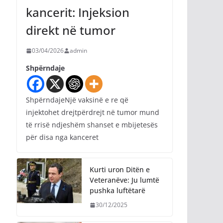
kancerit: Injeksion
direkt në tumor
03/04/2026
admin
Shpërndaje
ShpërndajeNjë vaksinë e re që
injektohet drejtpërdrejt në tumor mund
të rrisë ndjeshëm shanset e mbijetesës
për disa nga kanceret
Kurti uron Ditën e
Veteranëve: Ju lumtë
pushka luftëtarë
30/12/2025