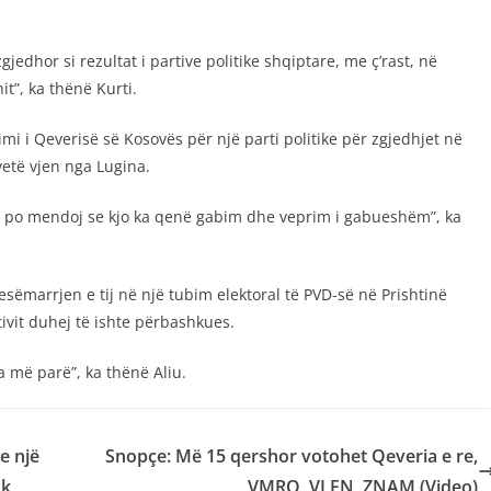
edhor si rezultat i partive politike shqiptare, me ç’rast, në
it”, ka thënë Kurti.
i i Qeverisë së Kosovës për një parti politike për zgjedhjet në
etë vjen nga Lugina.
e, po mendoj se kjo ka qenë gabim dhe veprim i gabueshëm”, ka
sëmarrjen e tij në një tubim elektoral të PVD-së në Prishtinë
tivit duhej të ishte përbashkues.
a më parë”, ka thënë Aliu.
e një
Snopçe: Më 15 qershor votohet Qeveria e re,
uk
VMRO, VLEN, ZNAM (Video)