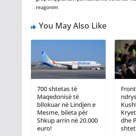
reagonim
You May Also Like
700 shtetas të
Front
Maqedonisë të
ndry
bllokuar në Lindjen e
Kusht
Mesme, bileta për
Kryet
Shkup arrin në 20.000
dhe P
euro!
shtet