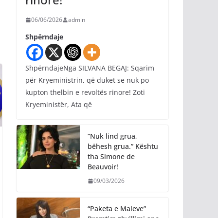
06/06/2026
admin
Shpërndaje
ShpërndajeNga SILVANA BEGAJ: Sqarim
për Kryeministrin, që duket se nuk po
kupton thelbin e revoltës rinore! Zoti
Kryeministër, Ata që
“Nuk lind grua,
bëhesh grua.” Kështu
tha Simone de
Beauvoir!
09/03/2026
“Paketa e Maleve”