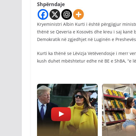
Shpërndaje
Kryeministri Albin Kurti i është përgjigjur ministri
thënë se Qeveria e Kosovës dhe kreu i saj kanë
Demokratik në zgjedhjet në Luginën e Preshevës
Kurti ka thënë se Lëvizja Vetëvendosje i merr ven
kush duhet mbështetur edhe në BE e ShBA, “e lë