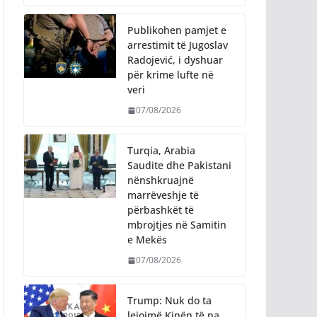
Publikohen pamjet e
arrestimit të Jugoslav
Radojević, i dyshuar
për krime lufte në
veri
07/08/2026
Turqia, Arabia
Saudite dhe Pakistani
nënshkruajnë
marrëveshje të
përbashkët të
mbrojtjes në Samitin
e Mekës
07/08/2026
Trump: Nuk do ta
lejojmë Kinën të na