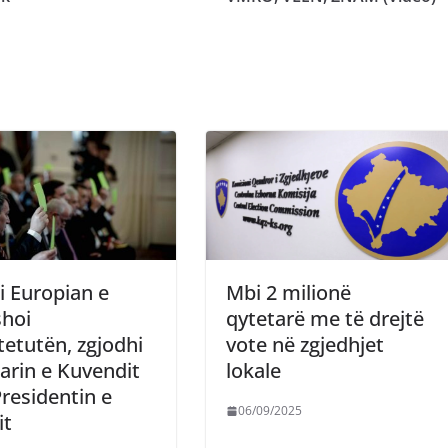
i Europian e
Mbi 2 milionë
shoi
qytetarë me të drejtë
etutën, zgjodhi
vote në zgjedhjet
arin e Kuvendit
lokale
residentin e
06/09/2025
it