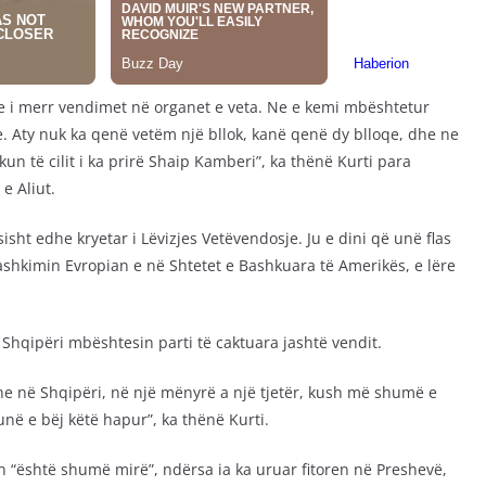
he i merr vendimet në organet e veta. Ne e kemi mbështetur
 Aty nuk ka qenë vetëm një bllok, kanë qenë dy blloqe, dhe ne
n të cilit i ka prirë Shaip Kamberi”, ka thënë Kurti para
e Aliut.
sht edhe kryetar i Lëvizjes Vetëvendosje. Ju e dini që unë flas
shkimin Evropian e në Shtetet e Bashkuara të Amerikës, e lëre
 Shqipëri mbështesin parti të caktuara jashtë vendit.
dhe në Shqipëri, në një mënyrë a një tjetër, kush më shumë e
në e bëj këtë hapur”, ka thënë Kurti.
ën “është shumë mirë”, ndërsa ia ka uruar fitoren në Preshevë,