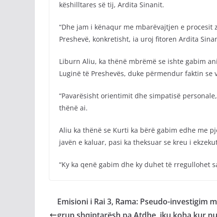
këshilltares së tij, Ardita Sinanit.
“Dhe jam i kënaqur me mbarëvajtjen e procesit zgj
Preshevë, konkretisht, ia uroj fitoren Ardita Sinan
Liburn Aliu, ka thënë mbrëmë se ishte gabim anim
Luginë të Preshevës, duke përmendur faktin se v
“Pavarësisht orientimit dhe simpatisë personal
thënë ai.
Aliu ka thënë se Kurti ka bërë gabim edhe me pje
javën e kaluar, pasi ka theksuar se kreu i ekzeku
“Ky ka qenë gabim dhe ky duhet të rregullohet s
Emisioni i Rai 3, Rama: Pseudo-investigim m
grup shqiptarësh pa Atdhe, iku koha kur n