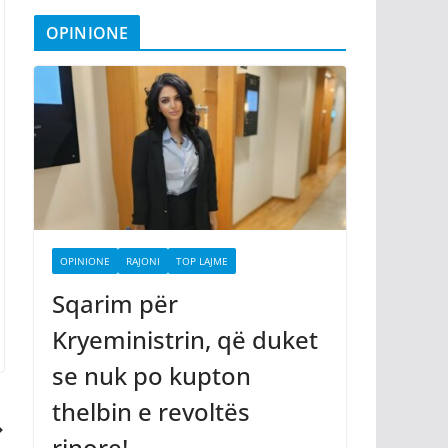
OPINIONE
OPINIONE
RAJONI
TOP LAJME
Sqarim për
Kryeministrin, që duket
se nuk po kupton
thelbin e revoltës
rinore!