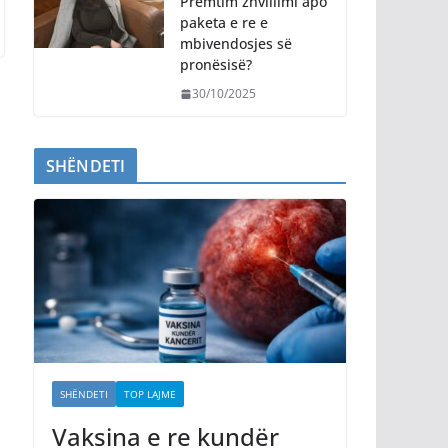
Premtim zhvillimi apo
paketa e re e
mbivendosjes së
pronësisë?
30/10/2025
SHËNDETI
SHËNDETI
TOP LAJME
Vaksina e re kundër