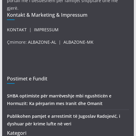
portali më i besueshëm për familjet shqiptare dhe më
gjerë.
Kontakt & Marketing & Impressum
KONTAKT
|
IMPRESSUM
Çmimore:
ALBAZONE-AL
|
ALBAZONE-MK
Postimet e Fundit
SHBA optimiste për marrëveshje mbi ngushticën e
Hormuzit: Ka përparim mes Iranit dhe Omanit
Publikohen pamjet e arrestimit të Jugoslav Radojević, i
dyshuar për krime lufte në veri
Kategori