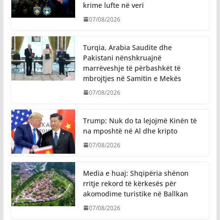
krime lufte në veri
07/08/2026
Turqia, Arabia Saudite dhe
Pakistani nënshkruajnë
marrëveshje të përbashkët të
mbrojtjes në Samitin e Mekës
07/08/2026
Trump: Nuk do ta lejojmë Kinën të
na mposhtë në Al dhe kripto
07/08/2026
Media e huaj: Shqipëria shënon
rritje rekord të kërkesës për
akomodime turistike në Ballkan
07/08/2026