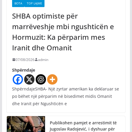
BOTA
TOP LAJME
SHBA optimiste për
marrëveshje mbi ngushticën e
Hormuzit: Ka përparim mes
Iranit dhe Omanit
07/08/2026
admin
Shpërndaje
ShpërndajeSHBA- Një zyrtar amerikan ka deklaruar se
po bëhet një përparim në bisedimet midis Omanit
dhe Iranit për Ngushticën e
Publikohen pamjet e arrestimit të
Jugoslav Radojević, i dyshuar për