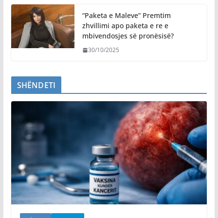
“Paketa e Maleve” Premtim
zhvillimi apo paketa e re e
mbivendosjes së pronësisë?
30/10/2025
SHËNDETI