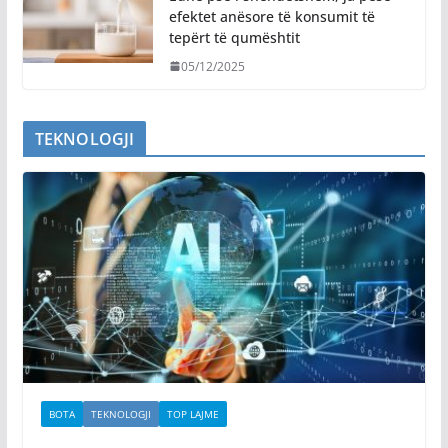
efektet anësore të konsumit të
tepërt të qumështit
05/12/2025
TEKNOLOGJI
BOTA
TEKNOLOGJI
TOP LAJME