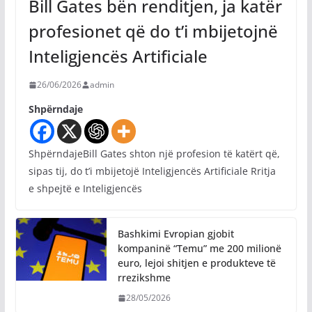
Bill Gates bën renditjen, ja katër
profesionet që do t’i mbijetojnë
Inteligjencës Artificiale
26/06/2026
admin
Shpërndaje
ShpërndajeBill Gates shton një profesion të katërt që,
sipas tij, do t’i mbijetojë Inteligjencës Artificiale Rritja
e shpejtë e Inteligjencës
Bashkimi Evropian gjobit
kompaninë “Temu” me 200 milionë
euro, lejoi shitjen e produkteve të
rrezikshme
28/05/2026