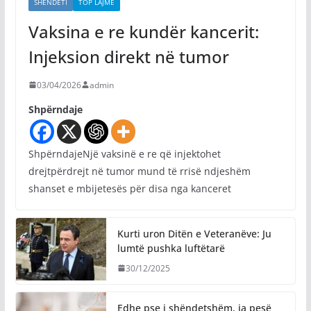
SHËNDETI
TOP LAJME
Vaksina e re kundër kancerit:
Injeksion direkt në tumor
03/04/2026
admin
Shpërndaje
ShpërndajeNjë vaksinë e re që injektohet
drejtpërdrejt në tumor mund të rrisë ndjeshëm
shanset e mbijetesës për disa nga kanceret
Kurti uron Ditën e Veteranëve: Ju
lumtë pushka luftëtarë
30/12/2025
Edhe pse i shëndetshëm, ja pesë