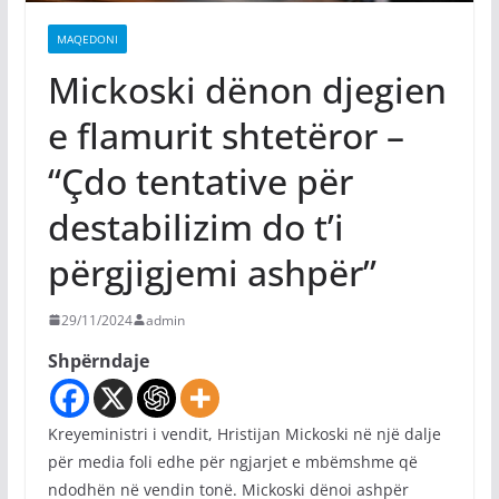
MAQEDONI
Mickoski dënon djegien
e flamurit shtetëror –
“Çdo tentative për
destabilizim do t’i
përgjigjemi ashpër”
29/11/2024
admin
Shpërndaje
Kreyeministri i vendit, Hristijan Mickoski në një dalje
për media foli edhe për ngjarjet e mbëmshme që
ndodhën në vendin tonë. Mickoski dënoi ashpër