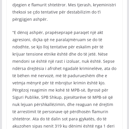
djegien e flamurit shtetëror. Mes tjerash, kryeministri
theksoi se çdo tentative për destabilizim do t’i
përgjigjen ashpër.
“E dënoj ashpër, prapëseprapë paraqet një akt
agresioni, diçka që ne paralajmëruam se do të
ndodhte, se kjo lloj tentative për eskalim për të
krijuar tensione etnike është dhe do të jetë. Nëse
mendoni se është një rast i izoluar, nuk është. Sepse
ndërsa drejtësia i afrohet ngadalë kriminelëve, ata do
të bëhen më nervozë, më të padurueshëm dhe e
vetmja mënyrë për të mbrojtur krimin është kjo.
Përgëzoj reagimin me kohë të MPB-së, Byrosë për
Siguri Publike, SPB Shkup, pjesëtarëve të MPB-së që
nuk lejuan përshkallëzimin, dhe reaguan në drejtim
të arrestimit të personave që përdhosën flamurin
shtetëror. Ata do të dalin sot para gjykatës, do të
akuzohen sipas nenit 319 ku dënimi është nga 1 deri