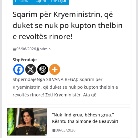
OPINIONE
RAJONI
TOP LAJME
Sqarim për Kryeministrin, që
duket se nuk po kupton thelbin
e revoltës rinore!
06/06/2026
admin
Shpërndaje
ShpërndajeNga SILVANA BEGAJ: Sqarim për
Kryeministrin, që duket se nuk po kupton thelbin e
revoltës rinore! Zoti Kryeministër, Ata që
“Nuk lind grua, bëhesh grua.”
Kështu tha Simone de Beauvoir!
09/03/2026