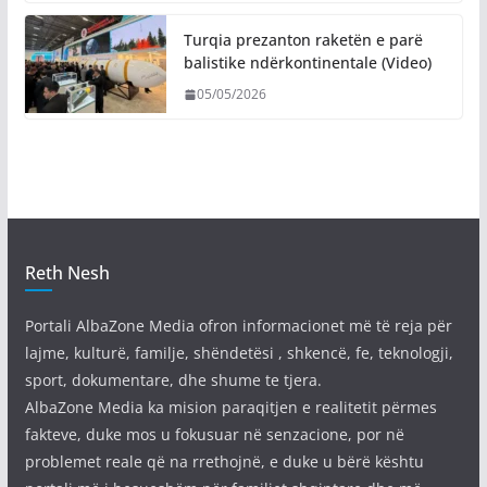
Turqia prezanton raketën e parë
balistike ndërkontinentale (Video)
05/05/2026
Reth Nesh
Portali AlbaZone Media ofron informacionet më të reja për
lajme, kulturë, familje, shëndetësi , shkencë, fe, teknologji,
sport, dokumentare, dhe shume te tjera.
AlbaZone Media ka mision paraqitjen e realitetit përmes
fakteve, duke mos u fokusuar në senzacione, por në
problemet reale që na rrethojnë, e duke u bërë kështu