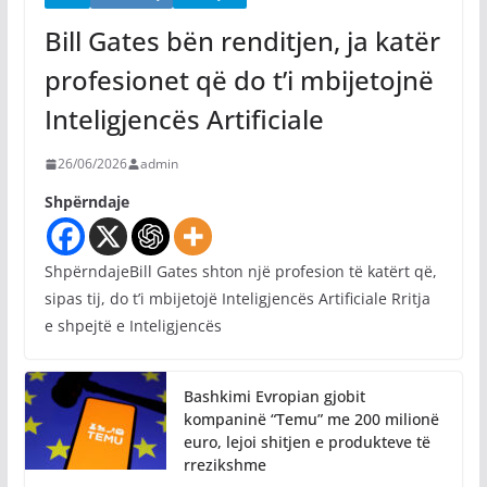
Bill Gates bën renditjen, ja katër
profesionet që do t’i mbijetojnë
Inteligjencës Artificiale
26/06/2026
admin
Shpërndaje
ShpërndajeBill Gates shton një profesion të katërt që,
sipas tij, do t’i mbijetojë Inteligjencës Artificiale Rritja
e shpejtë e Inteligjencës
Bashkimi Evropian gjobit
kompaninë “Temu” me 200 milionë
euro, lejoi shitjen e produkteve të
rrezikshme