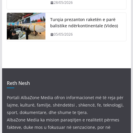
28/05/2026
Turqia prezanton raketën e parë
balistike ndërkontinentale (Video)
05/05/2026
Reth Nesh
Portali AlbaZone Media ofron informacionet më të reja për
lajme, kulturë, familje, shëndetësi , shkencë, fe, teknologji,
sport, dokumentare, dhe shume te tjera.
AlbaZone Media ka mision paraqitjen e realitetit përmes
fakteve, duke mos u fokusuar në senzacione, por në