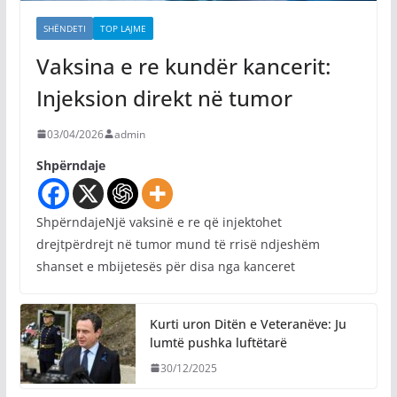
SHËNDETI
TOP LAJME
Vaksina e re kundër kancerit:
Injeksion direkt në tumor
03/04/2026
admin
Shpërndaje
ShpërndajeNjë vaksinë e re që injektohet
drejtpërdrejt në tumor mund të rrisë ndjeshëm
shanset e mbijetesës për disa nga kanceret
Kurti uron Ditën e Veteranëve: Ju
lumtë pushka luftëtarë
30/12/2025