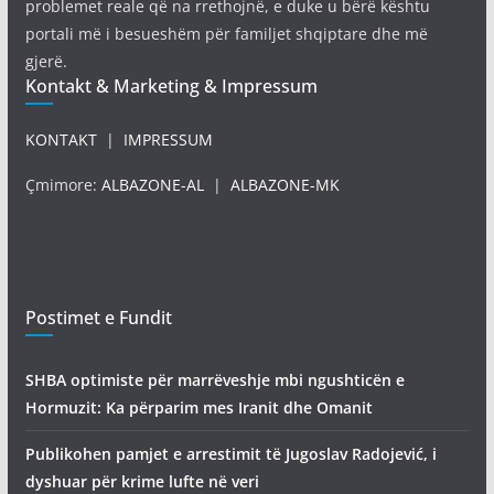
problemet reale që na rrethojnë, e duke u bërë kështu
portali më i besueshëm për familjet shqiptare dhe më
gjerë.
Kontakt & Marketing & Impressum
KONTAKT
|
IMPRESSUM
Çmimore:
ALBAZONE-AL
|
ALBAZONE-MK
Postimet e Fundit
SHBA optimiste për marrëveshje mbi ngushticën e
Hormuzit: Ka përparim mes Iranit dhe Omanit
Publikohen pamjet e arrestimit të Jugoslav Radojević, i
dyshuar për krime lufte në veri