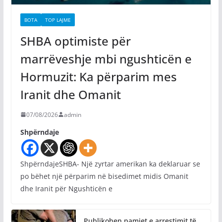
BOTA
TOP LAJME
SHBA optimiste për
marrëveshje mbi ngushticën e
Hormuzit: Ka përparim mes
Iranit dhe Omanit
07/08/2026
admin
Shpërndaje
ShpërndajeSHBA- Një zyrtar amerikan ka deklaruar se
po bëhet një përparim në bisedimet midis Omanit
dhe Iranit për Ngushticën e
Publikohen pamjet e arrestimit të