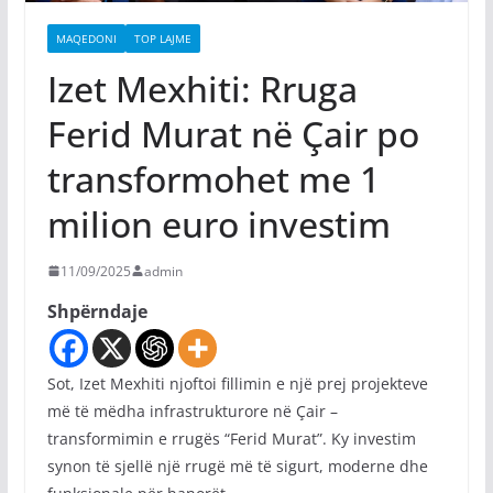
MAQEDONI
TOP LAJME
Izet Mexhiti: Rruga
Ferid Murat në Çair po
transformohet me 1
milion euro investim
11/09/2025
admin
Shpërndaje
Sot, Izet Mexhiti njoftoi fillimin e një prej projekteve
më të mëdha infrastrukturore në Çair –
transformimin e rrugës “Ferid Murat”. Ky investim
synon të sjellë një rrugë më të sigurt, moderne dhe