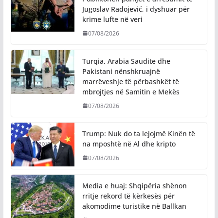
Jugoslav Radojević, i dyshuar për
krime lufte në veri
07/08/2026
Turqia, Arabia Saudite dhe
Pakistani nënshkruajnë
marrëveshje të përbashkët të
mbrojtjes në Samitin e Mekës
07/08/2026
Trump: Nuk do ta lejojmë Kinën të
na mposhtë në Al dhe kripto
07/08/2026
Media e huaj: Shqipëria shënon
rritje rekord të kërkesës për
akomodime turistike në Ballkan