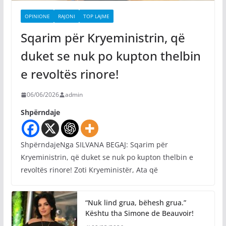
OPINIONE
RAJONI
TOP LAJME
Sqarim për Kryeministrin, që
duket se nuk po kupton thelbin
e revoltës rinore!
06/06/2026
admin
Shpërndaje
ShpërndajeNga SILVANA BEGAJ: Sqarim për
Kryeministrin, që duket se nuk po kupton thelbin e
revoltës rinore! Zoti Kryeministër, Ata që
“Nuk lind grua, bëhesh grua.”
Kështu tha Simone de Beauvoir!