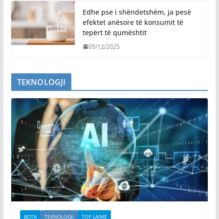
Edhe pse i shëndetshëm, ja pesë
efektet anësore të konsumit të
tepërt të qumështit
05/12/2025
TEKNOLOGJI
BOTA
TEKNOLOGJI
TOP LAJME