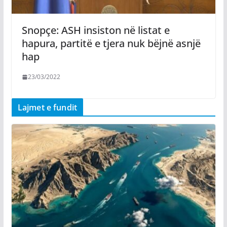
Snopçe: ASH insiston në listat e
hapura, partitë e tjera nuk bëjnë asnjë
hap
23/03/2022
Lajmet e fundit