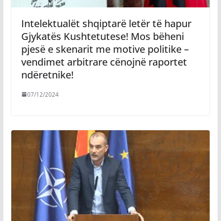
Intelektualët shqiptarë letër të hapur
Gjykatës Kushtetutese! Mos bëheni
pjesë e skenarit me motive politike –
vendimet arbitrare cënojnë raportet
ndëretnike!
07/12/2024