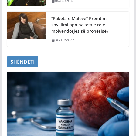
09/03/2026
“Paketa e Maleve” Premtim
zhvillimi apo paketa e re e
mbivendosjes së pronësisë?
30/10/2025
SHËNDETI