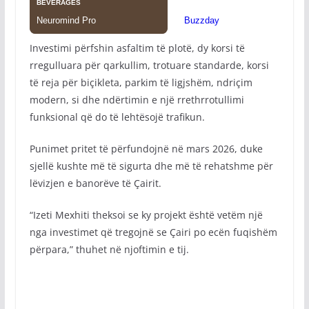
Investimi përfshin asfaltim të plotë, dy korsi të
rregulluara për qarkullim, trotuare standarde, korsi
të reja për biçikleta, parkim të ligjshëm, ndriçim
modern, si dhe ndërtimin e një rrethrrotullimi
funksional që do të lehtësojë trafikun.
Punimet pritet të përfundojnë në mars 2026, duke
sjellë kushte më të sigurta dhe më të rehatshme për
lëvizjen e banorëve të Çairit.
“Izeti Mexhiti theksoi se ky projekt është vetëm një
nga investimet që tregojnë se Çairi po ecën fuqishëm
përpara,” thuhet në njoftimin e tij.