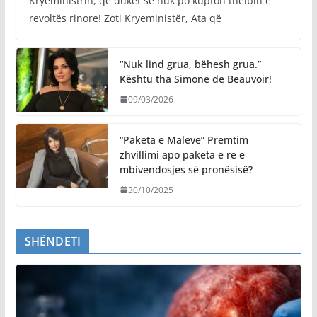
Kryeministrin, që duket se nuk po kupton thelbin e
revoltës rinore! Zoti Kryeministër, Ata që
“Nuk lind grua, bëhesh grua.”
Kështu tha Simone de Beauvoir!
09/03/2026
“Paketa e Maleve” Premtim
zhvillimi apo paketa e re e
mbivendosjes së pronësisë?
30/10/2025
SHËNDETI