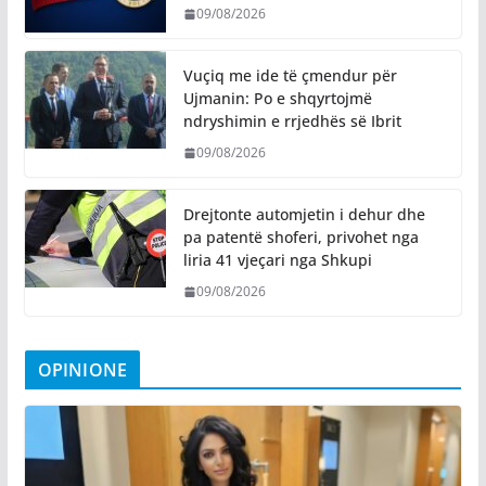
09/08/2026
​Vuçiq me ide të çmendur për
Ujmanin: Po e shqyrtojmë
ndryshimin e rrjedhës së Ibrit
09/08/2026
Drejtonte automjetin i dehur dhe
pa patentë shoferi, privohet nga
liria 41 vjeçari nga Shkupi
09/08/2026
OPINIONE