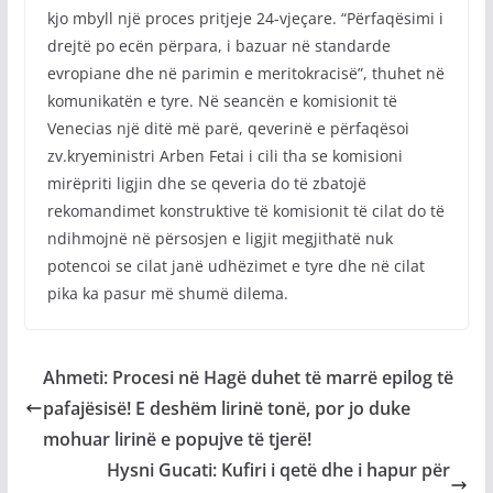
kjo mbyll një proces pritjeje 24-vjeçare. “Përfaqësimi i
drejtë po ecën përpara, i bazuar në standarde
evropiane dhe në parimin e meritokracisë”, thuhet në
komunikatën e tyre. Në seancën e komisionit të
Venecias një ditë më parë, qeverinë e përfaqësoi
zv.kryeministri Arben Fetai i cili tha se komisioni
mirëpriti ligjin dhe se qeveria do të zbatojë
rekomandimet konstruktive të komisionit të cilat do të
ndihmojnë në përsosjen e ligjit megjithatë nuk
potencoi se cilat janë udhëzimet e tyre dhe në cilat
pika ka pasur më shumë dilema.
Ahmeti: Procesi në Hagë duhet të marrë epilog të
pafajësisë! E deshëm lirinë tonë, por jo duke
mohuar lirinë e popujve të tjerë!
Hysni Gucati: Kufiri i qetë dhe i hapur për