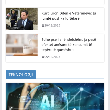
Kurti uron Ditën e Veteranëve: Ju
lumtë pushka luftëtarë
30/12/2025
Edhe pse i shëndetshëm, ja pesë
efektet anësore të konsumit të
tepërt të qumështit
05/12/2025
TEKNOLOGJI