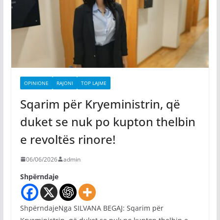
OPINIONE
RAJONI
TOP LAJME
Sqarim për Kryeministrin, që
duket se nuk po kupton thelbin
e revoltës rinore!
06/06/2026
admin
Shpërndaje
ShpërndajeNga SILVANA BEGAJ: Sqarim për