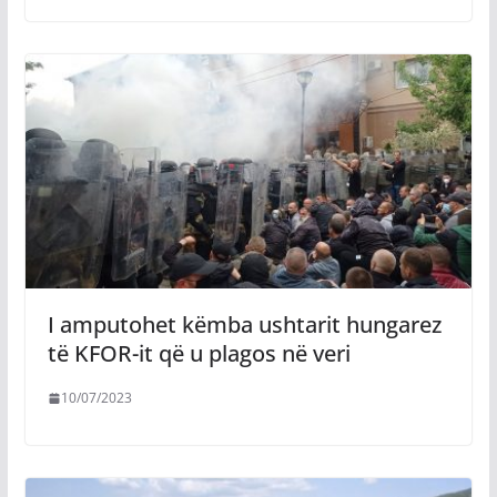
I amputohet këmba ushtarit hungarez
të KFOR-it që u plagos në veri
10/07/2023