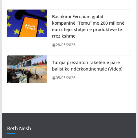
Bashkimi Evropian gjobit
kompaninë “Temu” me 200 milionë
euro, lejoi shitjen e produkteve të
rrezikshme
28/05/2026
Turqia prezanton raketën e parë
balistike ndërkontinentale (Video)
05/05/2026
Reth Nesh