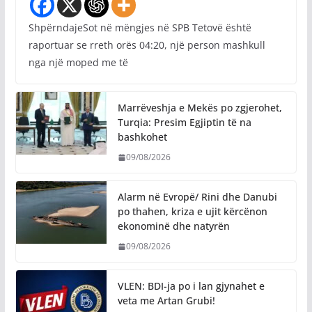
ShpërndajeSot në mëngjes në SPB Tetovë është
raportuar se rreth orës 04:20, një person mashkull
nga një moped me të
Marrëveshja e Mekës po zgjerohet,
Turqia: Presim Egjiptin të na
bashkohet
09/08/2026
Alarm në Evropë/ Rini dhe Danubi
po thahen, kriza e ujit kërcënon
ekonominë dhe natyrën
09/08/2026
VLEN: BDI-ja po i lan gjynahet e
veta me Artan Grubi!