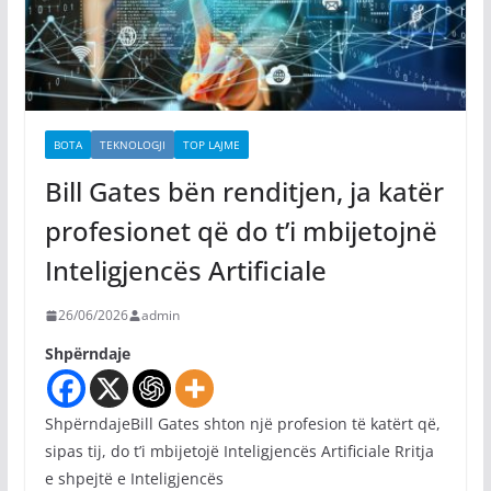
BOTA
TEKNOLOGJI
TOP LAJME
Bill Gates bën renditjen, ja katër
profesionet që do t’i mbijetojnë
Inteligjencës Artificiale
26/06/2026
admin
Shpërndaje
ShpërndajeBill Gates shton një profesion të katërt që,
sipas tij, do t’i mbijetojë Inteligjencës Artificiale Rritja
e shpejtë e Inteligjencës