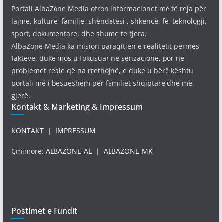
Portali AlbaZone Media ofron informacionet më të reja për
lajme, kulturë, familje, shëndetësi , shkencë, fe, teknologji,
sport, dokumentare, dhe shume te tjera.
AlbaZone Media ka mision paraqitjen e realitetit përmes
fakteve, duke mos u fokusuar në senzacione, por në
problemet reale që na rrethojnë, e duke u bërë kështu
portali më i besueshëm për familjet shqiptare dhe më
gjerë.
Kontakt & Marketing & Impressum
KONTAKT
|
IMPRESSUM
Çmimore:
ALBAZONE-AL
|
ALBAZONE-MK
Postimet e Fundit