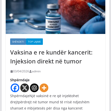
SHËNDETI
TOP LAJME
Vaksina e re kundër kancerit:
Injeksion direkt në tumor
03/04/2026
admin
Shpërndaje
ShpërndajeNjë vaksinë e re që injektohet
drejtpërdrejt në tumor mund të rrisë ndjeshëm
shanset e mbijetesës për disa nga kanceret