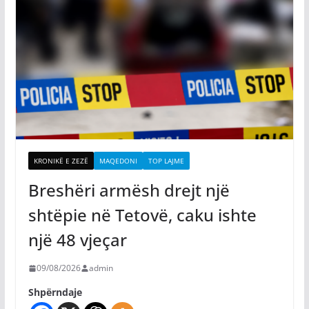
KRONIKË E ZEZË
MAQEDONI
TOP LAJME
Breshëri armësh drejt një
shtëpie në Tetovë, caku ishte
një 48 vjeçar
09/08/2026
admin
Shpërndaje