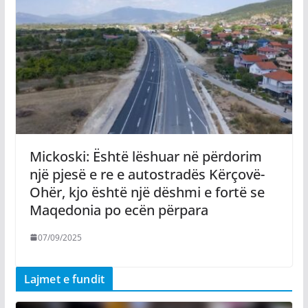
Mickoski: Është lëshuar në përdorim
një pjesë e re e autostradës Kërçovë-
Ohër, kjo është një dëshmi e fortë se
Maqedonia po ecën përpara
07/09/2025
Lajmet e fundit