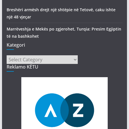
Breshëri armësh drejt një shtëpie në Tetovë, caku ishte
një 48 vjeçar
Marrëveshja e Mekës po zgjerohet, Turqia: Presim Egjiptin
të na bashkohet
Kategori
Kategori
Reklamo KËTU