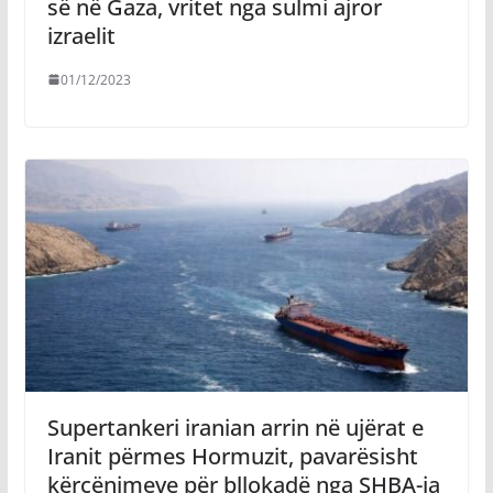
së në Gaza, vritet nga sulmi ajror
izraelit
01/12/2023
Supertankeri iranian arrin në ujërat e
Iranit përmes Hormuzit, pavarësisht
kërcënimeve për bllokadë nga SHBA-ja