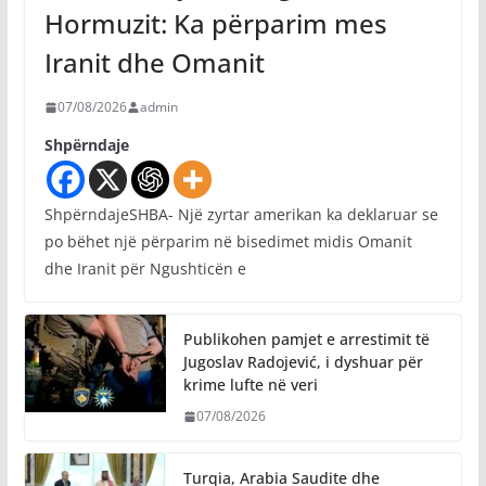
Hormuzit: Ka përparim mes
Iranit dhe Omanit
07/08/2026
admin
Shpërndaje
ShpërndajeSHBA- Një zyrtar amerikan ka deklaruar se
po bëhet një përparim në bisedimet midis Omanit
dhe Iranit për Ngushticën e
Publikohen pamjet e arrestimit të
Jugoslav Radojević, i dyshuar për
krime lufte në veri
07/08/2026
Turqia, Arabia Saudite dhe