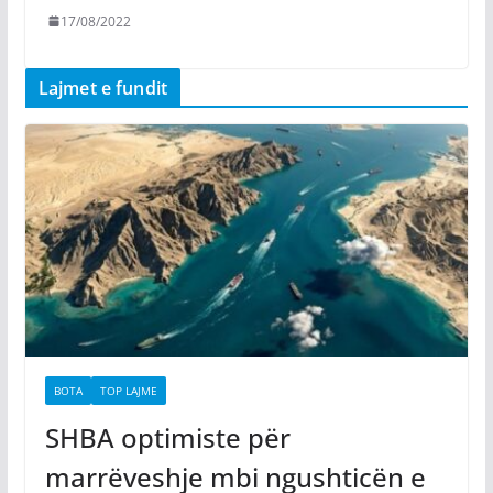
17/08/2022
Lajmet e fundit
BOTA
TOP LAJME
SHBA optimiste për
marrëveshje mbi ngushticën e