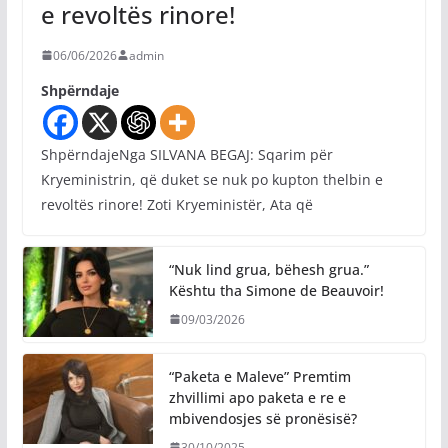
e revoltës rinore!
06/06/2026
admin
Shpërndaje
ShpërndajeNga SILVANA BEGAJ: Sqarim për
Kryeministrin, që duket se nuk po kupton thelbin e
revoltës rinore! Zoti Kryeministër, Ata që
“Nuk lind grua, bëhesh grua.”
Kështu tha Simone de Beauvoir!
09/03/2026
“Paketa e Maleve” Premtim
zhvillimi apo paketa e re e
mbivendosjes së pronësisë?
30/10/2025