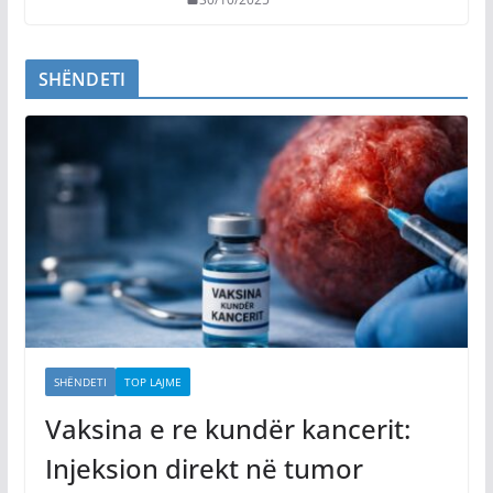
SHËNDETI
SHËNDETI
TOP LAJME
Vaksina e re kundër kancerit:
Injeksion direkt në tumor