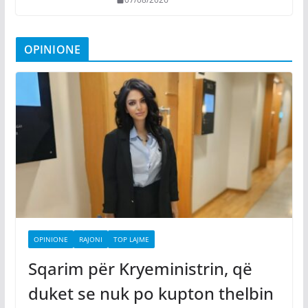
OPINIONE
OPINIONE
RAJONI
TOP LAJME
Sqarim për Kryeministrin, që
duket se nuk po kupton thelbin