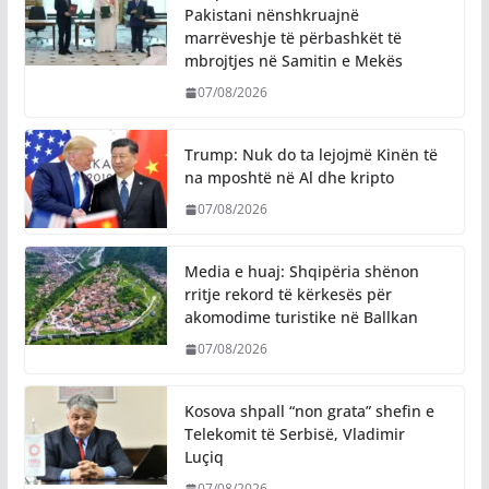
Pakistani nënshkruajnë
marrëveshje të përbashkët të
mbrojtjes në Samitin e Mekës
07/08/2026
Trump: Nuk do ta lejojmë Kinën të
na mposhtë në Al dhe kripto
07/08/2026
Media e huaj: Shqipëria shënon
rritje rekord të kërkesës për
akomodime turistike në Ballkan
07/08/2026
Kosova shpall “non grata” shefin e
Telekomit të Serbisë, Vladimir
Luçiq
07/08/2026