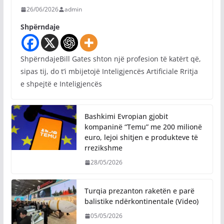
26/06/2026
admin
Shpërndaje
ShpërndajeBill Gates shton një profesion të katërt që,
sipas tij, do t’i mbijetojë Inteligjencës Artificiale Rritja
e shpejtë e Inteligjencës
Bashkimi Evropian gjobit
kompaninë “Temu” me 200 milionë
euro, lejoi shitjen e produkteve të
rrezikshme
28/05/2026
Turqia prezanton raketën e parë
balistike ndërkontinentale (Video)
05/05/2026