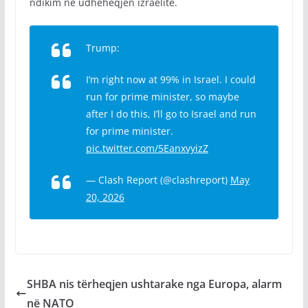
ndikim në udhëheqjen izraelite.
Trump:
I’m right now at 99% in Israel. I could
run for prime minister, so maybe
after I do this, I’ll go to Israel and run
for prime minister.
pic.twitter.com/5EanxvyizZ
— Clash Report (@clashreport)
May
20, 2026
SHBA nis tërheqjen ushtarake nga Europa, alarm
në NATO