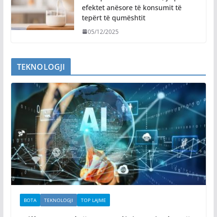
efektet anësore të konsumit të
tepërt të qumështit
05/12/2025
TEKNOLOGJI
BOTA
TEKNOLOGJI
TOP LAJME