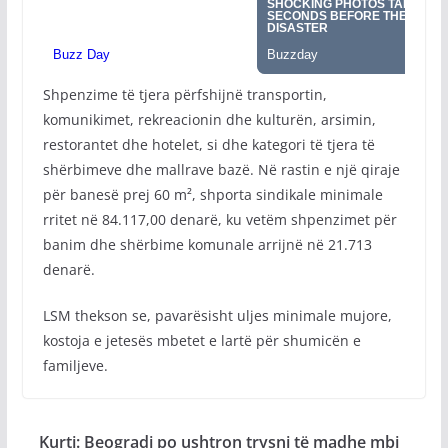
Shpenzime të tjera përfshijnë transportin,
komunikimet, rekreacionin dhe kulturën, arsimin,
restorantet dhe hotelet, si dhe kategori të tjera të
shërbimeve dhe mallrave bazë. Në rastin e një qiraje
për banesë prej 60 m², shporta sindikale minimale
rritet në 84.117,00 denarë, ku vetëm shpenzimet për
banim dhe shërbime komunale arrijnë në 21.713
denarë.
LSM thekson se, pavarësisht uljes minimale mujore,
kostoja e jetesës mbetet e lartë për shumicën e
familjeve.
Kurti: Beogradi po ushtron trysni të madhe mbi