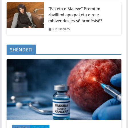
“Paketa e Maleve” Premtim
zhvillimi apo paketa e re e
mbivendosjes së pronësisë?
30/10/2025
SHËNDETI