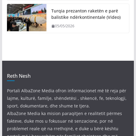
Turqia prezanton raketën e parë
balistike ndërkontinentale (Video)
05/05/2026
Reth Nesh
Portali AlbaZone Media ofron informacionet më të reja për
lajme, kulturë, familje, shëndetësi , shkencë, fe, teknologji,
sport, dokumentare, dhe shume te tjera.
AlbaZone Media ka mision paraqitjen e realitetit përmes
fakteve, duke mos u fokusuar në senzacione, por në
problemet reale që na rrethojnë, e duke u bërë kështu