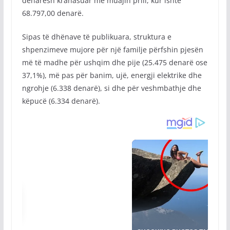
denarësh krahasuar me muajin prill, kur ishte
68.797,00 denarë.
Sipas të dhënave të publikuara, struktura e
shpenzimeve mujore për një familje përfshin pjesën
më të madhe për ushqim dhe pije (25.475 denarë ose
37,1%), më pas për banim, ujë, energji elektrike dhe
ngrohje (6.338 denarë), si dhe për veshmbathje dhe
këpucë (6.334 denarë).