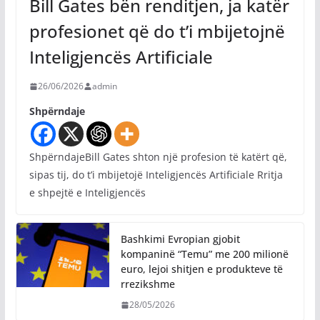
Bill Gates bën renditjen, ja katër
profesionet që do t’i mbijetojnë
Inteligjencës Artificiale
26/06/2026
admin
Shpërndaje
ShpërndajeBill Gates shton një profesion të katërt që,
sipas tij, do t’i mbijetojë Inteligjencës Artificiale Rritja
e shpejtë e Inteligjencës
Bashkimi Evropian gjobit
kompaninë “Temu” me 200 milionë
euro, lejoi shitjen e produkteve të
rrezikshme
28/05/2026