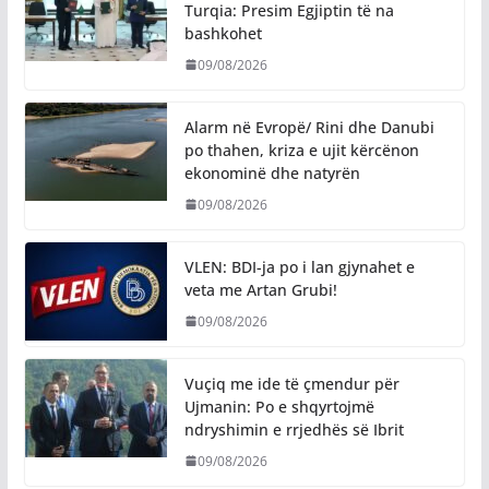
Turqia: Presim Egjiptin të na
bashkohet
09/08/2026
Alarm në Evropë/ Rini dhe Danubi
po thahen, kriza e ujit kërcënon
ekonominë dhe natyrën
09/08/2026
VLEN: BDI-ja po i lan gjynahet e
veta me Artan Grubi!
09/08/2026
​Vuçiq me ide të çmendur për
Ujmanin: Po e shqyrtojmë
ndryshimin e rrjedhës së Ibrit
09/08/2026