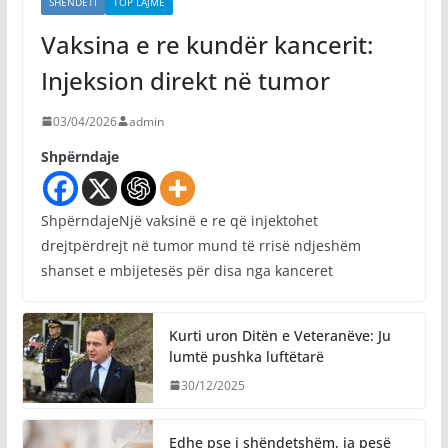
SHËNDETI
TOP LAJME
Vaksina e re kundër kancerit:
Injeksion direkt në tumor
03/04/2026
admin
Shpërndaje
ShpërndajeNjë vaksinë e re që injektohet
drejtpërdrejt në tumor mund të rrisë ndjeshëm
shanset e mbijetesës për disa nga kanceret
Kurti uron Ditën e Veteranëve: Ju
lumtë pushka luftëtarë
30/12/2025
Edhe pse i shëndetshëm, ja pesë