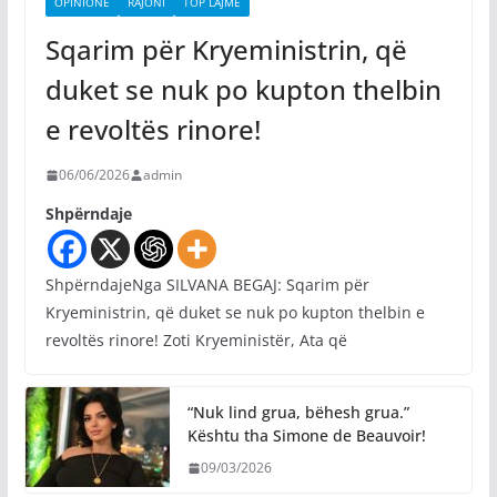
OPINIONE
RAJONI
TOP LAJME
Sqarim për Kryeministrin, që
duket se nuk po kupton thelbin
e revoltës rinore!
06/06/2026
admin
Shpërndaje
ShpërndajeNga SILVANA BEGAJ: Sqarim për
Kryeministrin, që duket se nuk po kupton thelbin e
revoltës rinore! Zoti Kryeministër, Ata që
“Nuk lind grua, bëhesh grua.”
Kështu tha Simone de Beauvoir!
09/03/2026