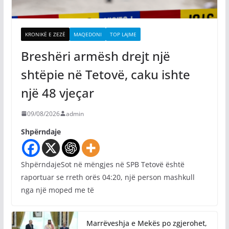
KRONIKË E ZEZË
MAQEDONI
TOP LAJME
Breshëri armësh drejt një
shtëpie në Tetovë, caku ishte
një 48 vjeçar
09/08/2026
admin
Shpërndaje
ShpërndajeSot në mëngjes në SPB Tetovë është
raportuar se rreth orës 04:20, një person mashkull
nga një moped me të
Marrëveshja e Mekës po zgjerohet,