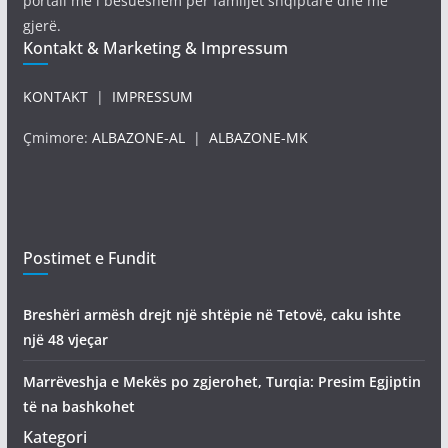
portali më i besueshëm për familjet shqiptare dhe më
gjerë.
Kontakt & Marketing & Impressum
KONTAKT
|
IMPRESSUM
Çmimore:
ALBAZONE-AL
|
ALBAZONE-MK
Postimet e Fundit
Breshëri armësh drejt një shtëpie në Tetovë, caku ishte
një 48 vjeçar
Marrëveshja e Mekës po zgjerohet, Turqia: Presim Egjiptin
të na bashkohet
Kategori