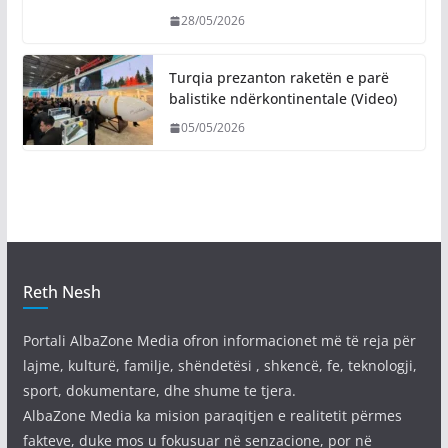
28/05/2026
Turqia prezanton raketën e parë
balistike ndërkontinentale (Video)
05/05/2026
Reth Nesh
Portali AlbaZone Media ofron informacionet më të reja për
lajme, kulturë, familje, shëndetësi , shkencë, fe, teknologji,
sport, dokumentare, dhe shume te tjera.
AlbaZone Media ka mision paraqitjen e realitetit përmes
fakteve, duke mos u fokusuar në senzacione, por në