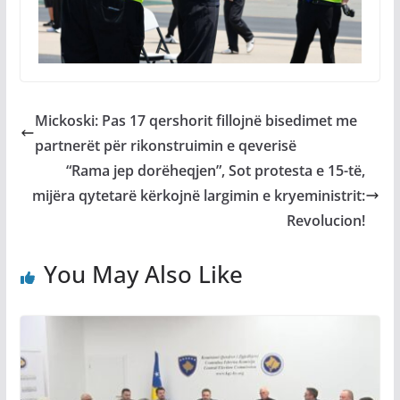
Mickoski: Pas 17 qershorit fillojnë bisedimet me
partnerët për rikonstruimin e qeverisë
“Rama jep dorëheqjen”, Sot protesta e 15-të,
mijëra qytetarë kërkojnë largimin e kryeministrit:
Revolucion!
You May Also Like