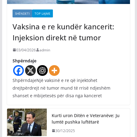
SHËNDETI
TOP LAJME
Vaksina e re kundër kancerit:
Injeksion direkt në tumor
03/04/2026
admin
Shpërndaje
ShpërndajeNjë vaksinë e re që injektohet
drejtpërdrejt në tumor mund të rrisë ndjeshëm
shanset e mbijetesës për disa nga kanceret
Kurti uron Ditën e Veteranëve: Ju
lumtë pushka luftëtarë
30/12/2025