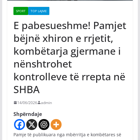
SPORT
TOP LAJME
E pabesueshme! Pamjet
bëjnë xhiron e rrjetit,
kombëtarja gjermane i
nënshtrohet
kontrolleve të rrepta në
SHBA
14/06/2026
admin
Shpërndaje
Pamje të publikuara nga mbërritja e kombëtares së