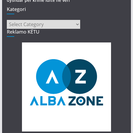
dyshuar për krime lufte në veri
Kategori
Kategori
Reklamo KËTU