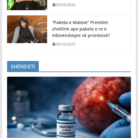
09/03/2026
“Paketa e Maleve” Premtim
zhvillimi apo paketa e re e
mbivendosjes së pronësisë?
30/10/2025
SHËNDETI