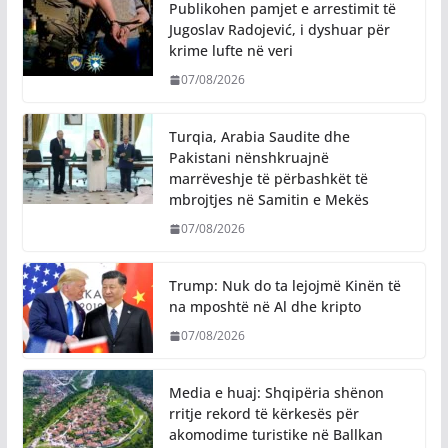
Publikohen pamjet e arrestimit të
Jugoslav Radojević, i dyshuar për
krime lufte në veri
07/08/2026
Turqia, Arabia Saudite dhe
Pakistani nënshkruajnë
marrëveshje të përbashkët të
mbrojtjes në Samitin e Mekës
07/08/2026
Trump: Nuk do ta lejojmë Kinën të
na mposhtë në Al dhe kripto
07/08/2026
Media e huaj: Shqipëria shënon
rritje rekord të kërkesës për
akomodime turistike në Ballkan