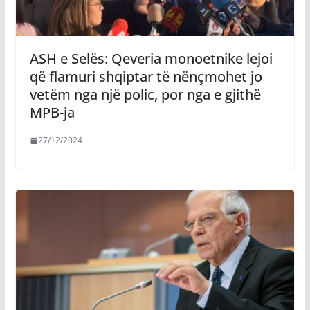
ASH e Selës: Qeveria monoetnike lejoi
që flamuri shqiptar të nënçmohet jo
vetëm nga një polic, por nga e gjithë
MPB-ja
27/12/2024