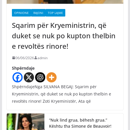
OPINIONE
RAJONI
TOP LAJME
Sqarim për Kryeministrin, që
duket se nuk po kupton thelbin
e revoltës rinore!
06/06/2026
admin
Shpërndaje
ShpërndajeNga SILVANA BEGAJ: Sqarim për
Kryeministrin, që duket se nuk po kupton thelbin e
revoltës rinore! Zoti Kryeministër, Ata që
“Nuk lind grua, bëhesh grua.”
Kështu tha Simone de Beauvoir!