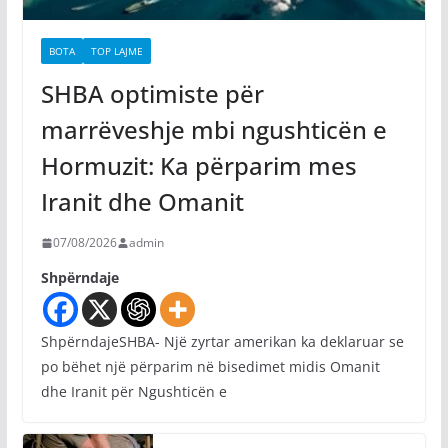
BOTA
TOP LAJME
SHBA optimiste për
marrëveshje mbi ngushticën e
Hormuzit: Ka përparim mes
Iranit dhe Omanit
07/08/2026
admin
Shpërndaje
ShpërndajeSHBA- Një zyrtar amerikan ka deklaruar se
po bëhet një përparim në bisedimet midis Omanit
dhe Iranit për Ngushticën e