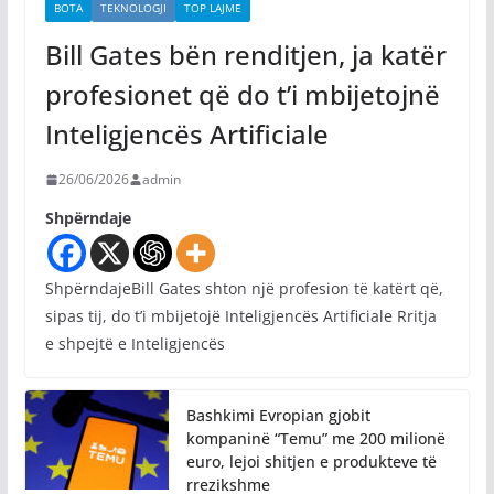
BOTA
TEKNOLOGJI
TOP LAJME
Bill Gates bën renditjen, ja katër
profesionet që do t’i mbijetojnë
Inteligjencës Artificiale
26/06/2026
admin
Shpërndaje
ShpërndajeBill Gates shton një profesion të katërt që,
sipas tij, do t’i mbijetojë Inteligjencës Artificiale Rritja
e shpejtë e Inteligjencës
Bashkimi Evropian gjobit
kompaninë “Temu” me 200 milionë
euro, lejoi shitjen e produkteve të
rrezikshme