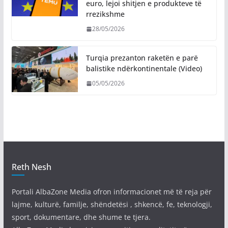
euro, lejoi shitjen e produkteve të
rrezikshme
28/05/2026
Turqia prezanton raketën e parë
balistike ndërkontinentale (Video)
05/05/2026
Reth Nesh
Portali AlbaZone Media ofron informacionet më të reja për
lajme, kulturë, familje, shëndetësi , shkencë, fe, teknologji,
sport, dokumentare, dhe shume te tjera.