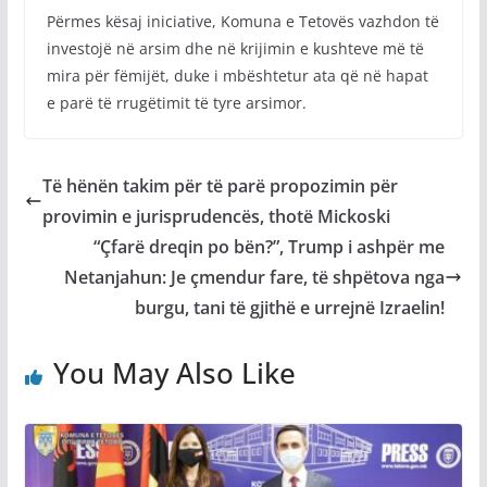
Përmes kësaj iniciative, Komuna e Tetovës vazhdon të
investojë në arsim dhe në krijimin e kushteve më të
mira për fëmijët, duke i mbështetur ata që në hapat
e parë të rrugëtimit të tyre arsimor.
Të hënën takim për të parë propozimin për
provimin e jurisprudencës, thotë Mickoski
“Çfarë dreqin po bën?”, Trump i ashpër me
Netanjahun: Je çmendur fare, të shpëtova nga
burgu, tani të gjithë e urrejnë Izraelin!
You May Also Like