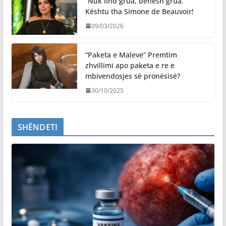
“Nuk lind grua, bëhesh grua.”
Kështu tha Simone de Beauvoir!
09/03/2026
“Paketa e Maleve” Premtim
zhvillimi apo paketa e re e
mbivendosjes së pronësisë?
30/10/2025
SHËNDETI