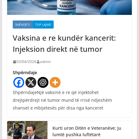
SHËNDETI
TOP LAJME
Vaksina e re kundër kancerit:
Injeksion direkt në tumor
03/04/2026
admin
Shpërndaje
ShpërndajeNjë vaksinë e re që injektohet
drejtpërdrejt në tumor mund të rrisë ndjeshëm
shanset e mbijetesës për disa nga kanceret
Kurti uron Ditën e Veteranëve: Ju
lumtë pushka luftëtarë