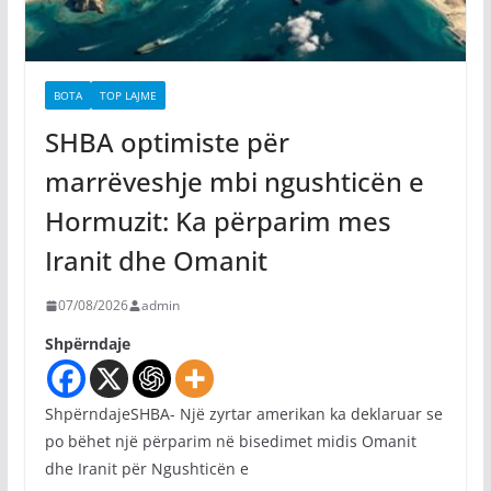
BOTA
TOP LAJME
SHBA optimiste për
marrëveshje mbi ngushticën e
Hormuzit: Ka përparim mes
Iranit dhe Omanit
07/08/2026
admin
Shpërndaje
ShpërndajeSHBA- Një zyrtar amerikan ka deklaruar se
po bëhet një përparim në bisedimet midis Omanit
dhe Iranit për Ngushticën e