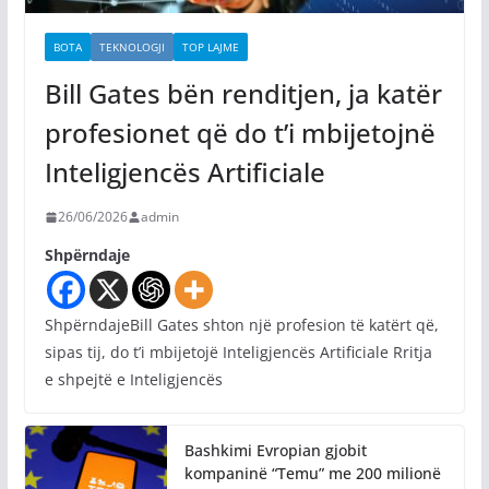
BOTA
TEKNOLOGJI
TOP LAJME
Bill Gates bën renditjen, ja katër
profesionet që do t’i mbijetojnë
Inteligjencës Artificiale
26/06/2026
admin
Shpërndaje
ShpërndajeBill Gates shton një profesion të katërt që,
sipas tij, do t’i mbijetojë Inteligjencës Artificiale Rritja
e shpejtë e Inteligjencës
Bashkimi Evropian gjobit
kompaninë “Temu” me 200 milionë