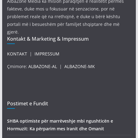
AlbaZone Media ka mision paraqitjen e realitetit përmes
fakteve, duke mos u fokusuar në senzacione, por në
problemet reale që na rrethojnë, e duke u bërë kështu
portali më i besueshëm për familjet shqiptare dhe më
gjerë.
Kontakt & Marketing & Impressum
KONTAKT
|
IMPRESSUM
Çmimore:
ALBAZONE-AL
|
ALBAZONE-MK
Postimet e Fundit
SHBA optimiste për marrëveshje mbi ngushticën e
Hormuzit: Ka përparim mes Iranit dhe Omanit