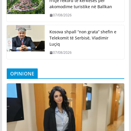
rritje rekord të kërkesës për
akomodime turistike në Ballkan
07/08/2026
Kosova shpall “non grata” shefin e
Telekomit të Serbisë, Vladimir
Luçiq
07/08/2026
OPINIONE