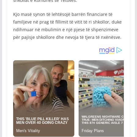
shkollat e Komunës së Tetovës.
Kjo masë synon të lehtësojë barrën financiare të
familjeve në prag të fillimit të vitit të ri shkollor, duke
ndihmuar në mbulimin e një pjese të shpenzimeve
për pajisje shkollore dhe nevoja të tjera të nxënësve.