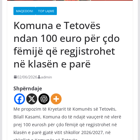
MAQEDONI
TOP LAJME
Komuna e Tetovës
ndan 100 euro për çdo
fëmijë që regjistrohet
në klasën e parë
02/06/2026
admin
Shpërndaje
Me propozim të Kryetarit të Komunës së Tetovës,
Bilall Kasami, Komuna do të ndajë vauçerë në vlerë
prej 100 eurosh për çdo fëmijë që regjistrohet në
klasën e parë gjatë vitit shkollor 2026/2027, në