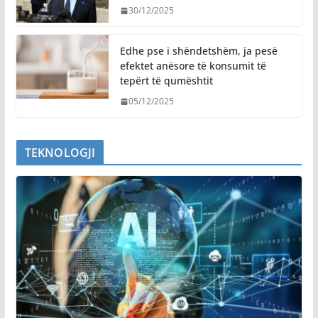
30/12/2025
Edhe pse i shëndetshëm, ja pesë
efektet anësore të konsumit të
tepërt të qumështit
05/12/2025
TEKNOLOGJI