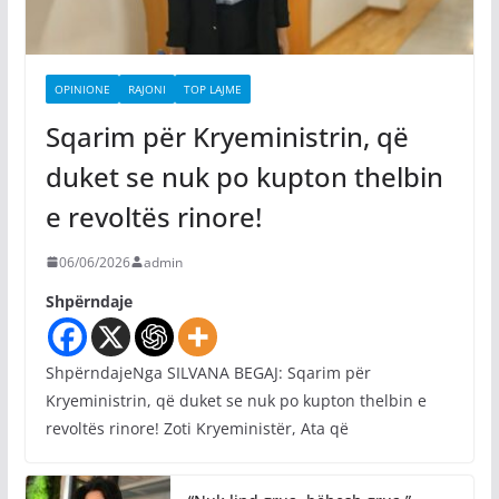
OPINIONE
RAJONI
TOP LAJME
Sqarim për Kryeministrin, që
duket se nuk po kupton thelbin
e revoltës rinore!
06/06/2026
admin
Shpërndaje
ShpërndajeNga SILVANA BEGAJ: Sqarim për
Kryeministrin, që duket se nuk po kupton thelbin e
revoltës rinore! Zoti Kryeministër, Ata që