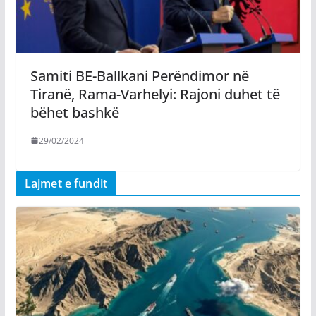
Samiti BE-Ballkani Perëndimor në
Tiranë, Rama-Varhelyi: Rajoni duhet të
bëhet bashkë
29/02/2024
Lajmet e fundit