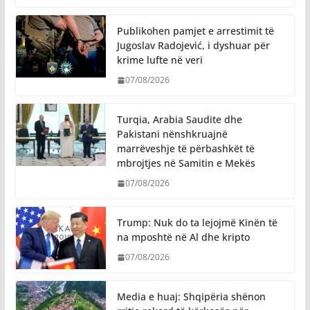
Publikohen pamjet e arrestimit të
Jugoslav Radojević, i dyshuar për
krime lufte në veri
07/08/2026
Turqia, Arabia Saudite dhe
Pakistani nënshkruajnë
marrëveshje të përbashkët të
mbrojtjes në Samitin e Mekës
07/08/2026
Trump: Nuk do ta lejojmë Kinën të
na mposhtë në Al dhe kripto
07/08/2026
Media e huaj: Shqipëria shënon