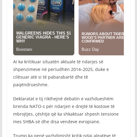
Ai ka kritikuar situatën aktuale të ndarjes së
shpenzimeve në periudhën 2014–2025, duke e
cilësuar atë si të pabarabartë dhe të
paqëndrueshme.
Deklaratat e tij rikthejnë debatin e vazhdueshëm
brenda NATO-s për ndarjen e drejtë të kostove të
mbrojtjes, çështje që ka shkaktuar shpesh tensione
mes SHBA-së dhe disa vendeve evropiane.
Trump ka qenë vazhdimisht kritik ndaj aleatëve të