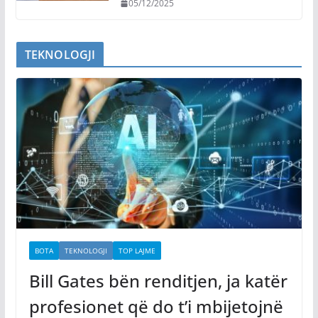
05/12/2025
TEKNOLOGJI
BOTA
TEKNOLOGJI
TOP LAJME
Bill Gates bën renditjen, ja katër
profesionet që do t’i mbijetojnë