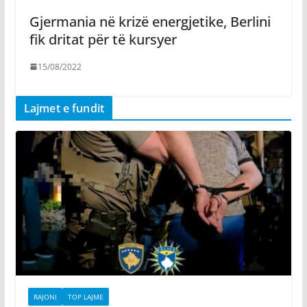
Gjermania në krizë energjetike, Berlini
fik dritat për të kursyer
15/08/2022
Lajmet e fundit
RAJONI
TOP LAJME