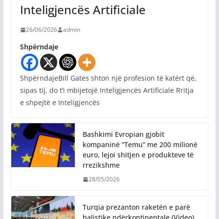
Inteligjencës Artificiale
26/06/2026
admin
Shpërndaje
ShpërndajeBill Gates shton një profesion të katërt që,
sipas tij, do t’i mbijetojë Inteligjencës Artificiale Rritja
e shpejtë e Inteligjencës
Bashkimi Evropian gjobit
kompaninë “Temu” me 200 milionë
euro, lejoi shitjen e produkteve të
rrezikshme
28/05/2026
Turqia prezanton raketën e parë
balistike ndërkontinentale (Video)