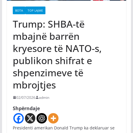
BOTA
TOP LAJME
Trump: SHBA-të
mbajnë barrën
kryesore të NATO-s,
publikon shifrat e
shpenzimeve të
mbrojtjes
02/07/2026
admin
Shpërndaje
Presidenti amerikan Donald Trump ka deklaruar se