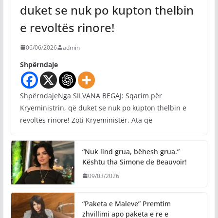
duket se nuk po kupton thelbin
e revoltës rinore!
06/06/2026
admin
Shpërndaje
ShpërndajeNga SILVANA BEGAJ: Sqarim për
Kryeministrin, që duket se nuk po kupton thelbin e
revoltës rinore! Zoti Kryeministër, Ata që
“Nuk lind grua, bëhesh grua.”
Kështu tha Simone de Beauvoir!
09/03/2026
“Paketa e Maleve” Premtim
zhvillimi apo paketa e re e