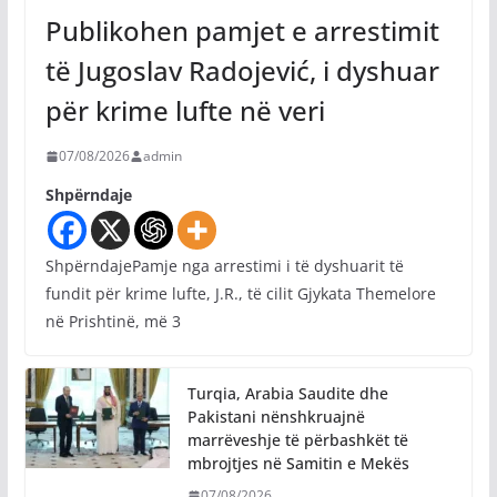
Publikohen pamjet e arrestimit
të Jugoslav Radojević, i dyshuar
për krime lufte në veri
07/08/2026
admin
Shpërndaje
ShpërndajePamje nga arrestimi i të dyshuarit të
fundit për krime lufte, J.R., të cilit Gjykata Themelore
në Prishtinë, më 3
Turqia, Arabia Saudite dhe
Pakistani nënshkruajnë
marrëveshje të përbashkët të
mbrojtjes në Samitin e Mekës
07/08/2026