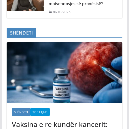
mbivendosjes së pronësisë?
30/10/2025
SHËNDETI
SHËNDETI
TOP LAJME
Vaksina e re kundër kancerit: