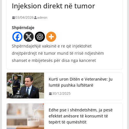
Injeksion direkt në tumor
03/04/2026
admin
Shpërndaje
ShpërndajeNjë vaksinë e re që injektohet
drejtpërdrejt në tumor mund të rrisë ndjeshëm
shanset e mbijetesës për disa nga kanceret
Kurti uron Ditën e Veteranëve: Ju
lumtë pushka luftëtarë
30/12/2025
Edhe pse i shëndetshëm, ja pesë
efektet anësore të konsumit të
tepërt të qumështit