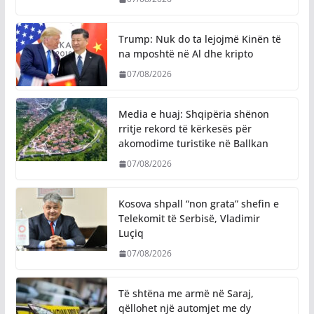
Trump: Nuk do ta lejojmë Kinën të
na mposhtë në Al dhe kripto
07/08/2026
Media e huaj: Shqipëria shënon
rritje rekord të kërkesës për
akomodime turistike në Ballkan
07/08/2026
Kosova shpall “non grata” shefin e
Telekomit të Serbisë, Vladimir
Luçiq
07/08/2026
Të shtëna me armë në Saraj,
qëllohet një automjet me dy