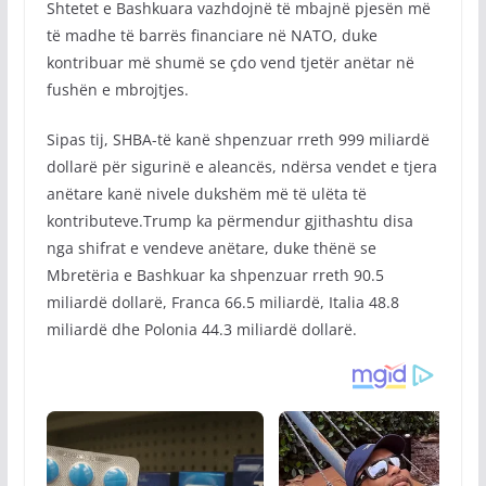
Shtetet e Bashkuara vazhdojnë të mbajnë pjesën më
të madhe të barrës financiare në NATO, duke
kontribuar më shumë se çdo vend tjetër anëtar në
fushën e mbrojtjes.
Sipas tij, SHBA-të kanë shpenzuar rreth 999 miliardë
dollarë për sigurinë e aleancës, ndërsa vendet e tjera
anëtare kanë nivele dukshëm më të ulëta të
kontributeve.Trump ka përmendur gjithashtu disa
nga shifrat e vendeve anëtare, duke thënë se
Mbretëria e Bashkuar ka shpenzuar rreth 90.5
miliardë dollarë, Franca 66.5 miliardë, Italia 48.8
miliardë dhe Polonia 44.3 miliardë dollarë.