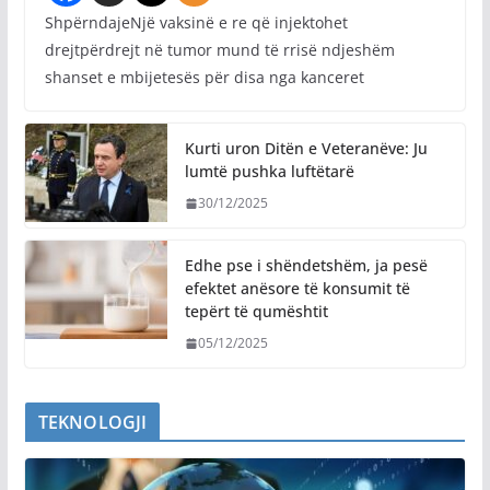
ShpërndajeNjë vaksinë e re që injektohet
drejtpërdrejt në tumor mund të rrisë ndjeshëm
shanset e mbijetesës për disa nga kanceret
Kurti uron Ditën e Veteranëve: Ju
lumtë pushka luftëtarë
30/12/2025
Edhe pse i shëndetshëm, ja pesë
efektet anësore të konsumit të
tepërt të qumështit
05/12/2025
TEKNOLOGJI