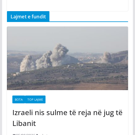
Lajmet e fundit
BOTA
TOP LAJME
Izraeli nis sulme të reja në jug të
Libanit