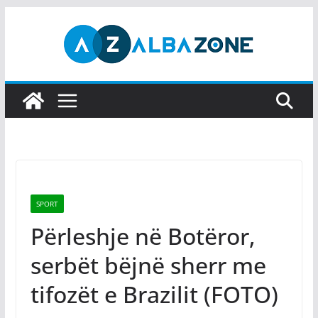
Skip
to
content
SPORT
Përleshje në Botëror,
serbët bëjnë sherr me
tifozët e Brazilit (FOTO)