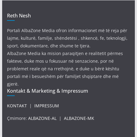
Reth Nesh
Portali AlbaZone Media ofron informacionet më të reja për
lajme, kulturë, familje, shëndetësi , shkencë, fe, teknologji,
sport, dokumentare, dhe shume te tjera.
AlbaZone Media ka mision paraqitjen e realitetit përmes
fakteve, duke mos u fokusuar në senzacione, por në
problemet reale që na rrethojnë, e duke u bërë kështu
portali më i besueshëm për familjet shqiptare dhe më
gjerë.
Kontakt & Marketing & Impressum
KONTAKT
|
IMPRESSUM
Çmimore:
ALBAZONE-AL
|
ALBAZONE-MK