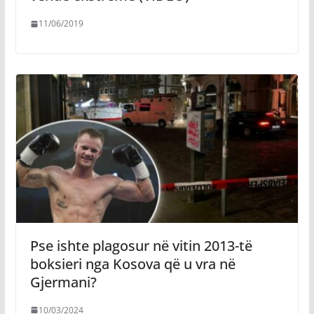
11/06/2019
Pse ishte plagosur në vitin 2013-të
boksieri nga Kosova që u vra në
Gjermani?
10/03/2024