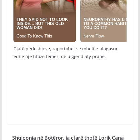
Gjatë përleshjeve, raportohet se mbeti e plagosur
edhe një tifoze femër, që u gjend aty pranë.
Shqiponja në Botëror, ja çfarë thotë Lorik Cana