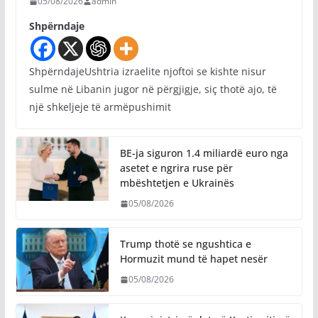
05/08/2026
admin
Shpërndaje
ShpërndajeUshtria izraelite njoftoi se kishte nisur
sulme në Libanin jugor në përgjigje, siç thotë ajo, të
një shkeljeje të armëpushimit
BE-ja siguron 1.4 miliardë euro nga
asetet e ngrira ruse për
mbështetjen e Ukrainës
05/08/2026
Trump thotë se ngushtica e
Hormuzit mund të hapet nesër
05/08/2026