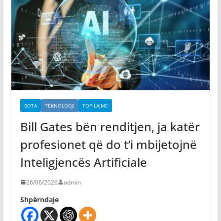
BOTA
TEKNOLOGJI
TOP LAJME
Bill Gates bën renditjen, ja katër
profesionet që do t’i mbijetojnë
Inteligjencës Artificiale
26/06/2026
admin
Shpërndaje