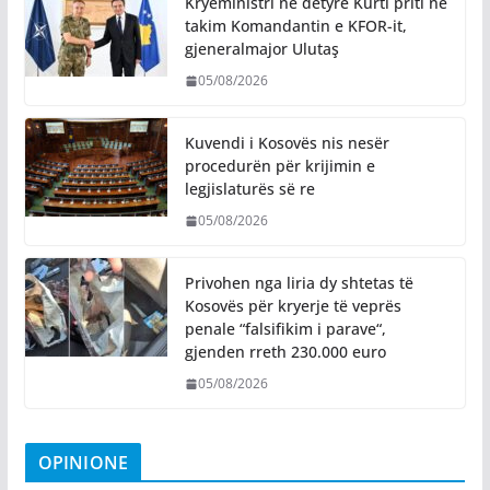
Kryeministri në detyrë Kurti priti në
takim Komandantin e KFOR-it,
gjeneralmajor Ulutaş
05/08/2026
Kuvendi i Kosovës nis nesër
procedurën për krijimin e
legjislaturës së re
05/08/2026
Privohen nga liria dy shtetas të
Kosovës për kryerje të veprës
penale “falsifikim i parave“,
gjenden rreth 230.000 euro
05/08/2026
OPINIONE