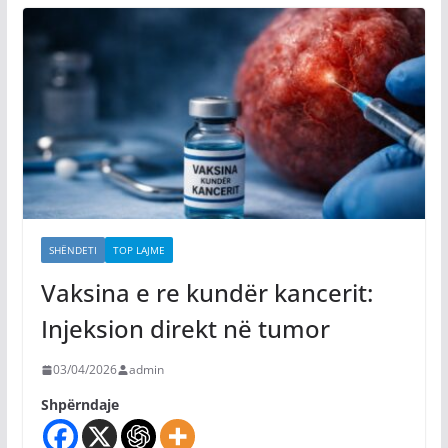
SHËNDETI
TOP LAJME
Vaksina e re kundër kancerit:
Injeksion direkt në tumor
03/04/2026
admin
Shpërndaje