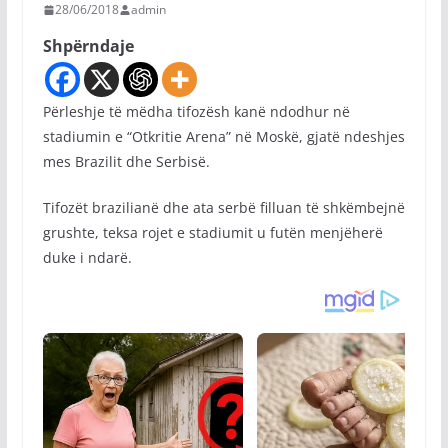
28/06/2018
admin
Shpërndaje
Përleshje të mëdha tifozësh kanë ndodhur në
stadiumin e “Otkritie Arena” në Moskë, gjatë ndeshjes
mes Brazilit dhe Serbisë.
Tifozët brazilianë dhe ata serbë filluan të shkëmbejnë
grushte, teksa rojet e stadiumit u futën menjëherë
duke i ndarë.