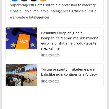
ShpërndajeBill Gates shton një profesion të katërt që,
sipas tij, do t’i mbijetojë Inteligjencës Artificiale Rritja
e shpejtë e Inteligjencës
Bashkimi Evropian gjobit
kompaninë “Temu” me 200 milionë
euro, lejoi shitjen e produkteve të
rrezikshme
28/05/2026
Turqia prezanton raketën e parë
balistike ndërkontinentale (Video)
05/05/2026