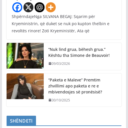
ShpërndajeNga SILVANA BEGAJ: Sqarim për
Kryeministrin, që duket se nuk po kupton thelbin e
revoltës rinore! Zoti Kryeministër, Ata që
“Nuk lind grua, bëhesh grua.”
Kështu tha Simone de Beauvoir!
09/03/2026
“Paketa e Maleve” Premtim
zhvillimi apo paketa e re e
mbivendosjes së pronësisë?
30/10/2025
SHËNDETI