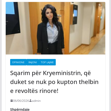
OPINIONE
RAJONI
TOP LAJME
Sqarim për Kryeministrin, që
duket se nuk po kupton thelbin
e revoltës rinore!
06/06/2026
admin
Shpërndaje