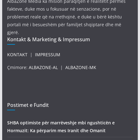
AlbaZone Media ka mision paraqitjen e realitetit përmes
fakteve, duke mos u fokusuar në senzacione, por në
problemet reale që na rrethojnë, e duke u bërë kështu
portali më i besueshëm për familjet shqiptare dhe më
gjerë.
Kontakt & Marketing & Impressum
KONTAKT
|
IMPRESSUM
Çmimore:
ALBAZONE-AL
|
ALBAZONE-MK
Postimet e Fundit
SHBA optimiste për marrëveshje mbi ngushticën e
Hormuzit: Ka përparim mes Iranit dhe Omanit