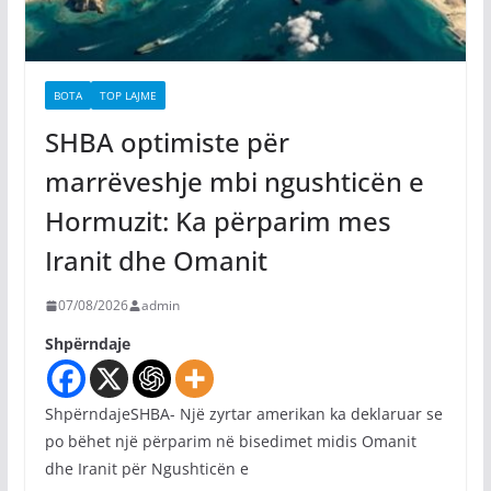
BOTA
TOP LAJME
SHBA optimiste për
marrëveshje mbi ngushticën e
Hormuzit: Ka përparim mes
Iranit dhe Omanit
07/08/2026
admin
Shpërndaje
ShpërndajeSHBA- Një zyrtar amerikan ka deklaruar se
po bëhet një përparim në bisedimet midis Omanit
dhe Iranit për Ngushticën e