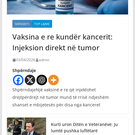
SHËNDETI
TOP LAJME
Vaksina e re kundër kancerit:
Injeksion direkt në tumor
03/04/2026
admin
Shpërndaje
ShpërndajeNjë vaksinë e re që injektohet
drejtpërdrejt në tumor mund të rrisë ndjeshëm
shanset e mbijetesës për disa nga kanceret
Kurti uron Ditën e Veteranëve: Ju
lumtë pushka luftëtarë