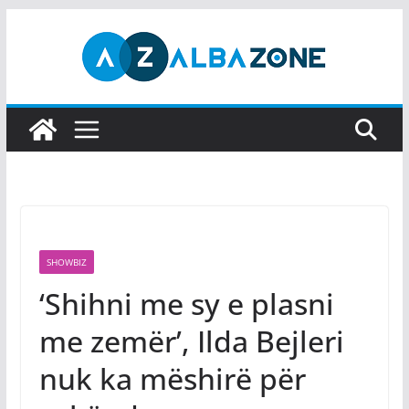
Skip
to
content
SHOWBIZ
‘Shihni me sy e plasni
me zemër’, Ilda Bejleri
nuk ka mëshirë për