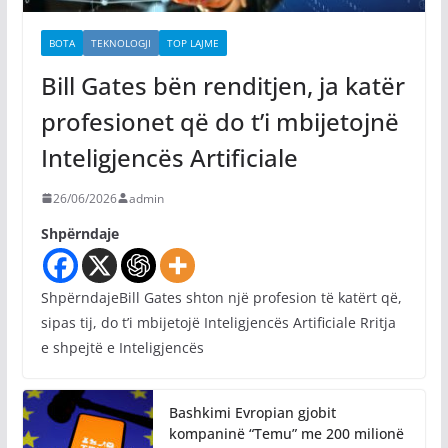
BOTA
TEKNOLOGJI
TOP LAJME
Bill Gates bën renditjen, ja katër
profesionet që do t’i mbijetojnë
Inteligjencës Artificiale
26/06/2026
admin
Shpërndaje
ShpërndajeBill Gates shton një profesion të katërt që,
sipas tij, do t’i mbijetojë Inteligjencës Artificiale Rritja
e shpejtë e Inteligjencës
Bashkimi Evropian gjobit
kompaninë “Temu” me 200 milionë