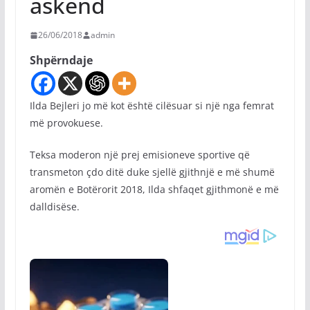
askënd
26/06/2018
admin
Shpërndaje
Ilda Bejleri jo më kot është cilësuar si një nga femrat
më provokuese.
Teksa moderon një prej emisioneve sportive që
transmeton çdo ditë duke sjellë gjithnjë e më shumë
aromën e Botërorit 2018, Ilda shfaqet gjithmonë e më
dalldisëse.