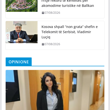
rritje rekord të kërkesës për
akomodime turistike në Ballkan
07/08/2026
Kosova shpall “non grata” shefin e
Telekomit të Serbisë, Vladimir
Luçiq
07/08/2026
OPINIONE