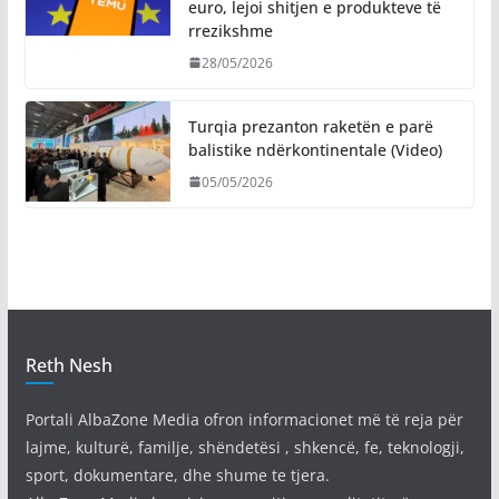
euro, lejoi shitjen e produkteve të
rrezikshme
28/05/2026
Turqia prezanton raketën e parë
balistike ndërkontinentale (Video)
05/05/2026
Reth Nesh
Portali AlbaZone Media ofron informacionet më të reja për
lajme, kulturë, familje, shëndetësi , shkencë, fe, teknologji,
sport, dokumentare, dhe shume te tjera.