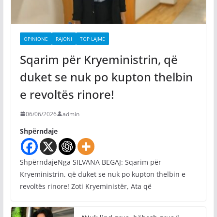
OPINIONE
RAJONI
TOP LAJME
Sqarim për Kryeministrin, që
duket se nuk po kupton thelbin
e revoltës rinore!
06/06/2026
admin
Shpërndaje
ShpërndajeNga SILVANA BEGAJ: Sqarim për
Kryeministrin, që duket se nuk po kupton thelbin e
revoltës rinore! Zoti Kryeministër, Ata që