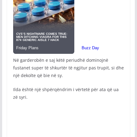
Në garderobën e saj këtë periudhë dominojnë
fustanet super të shkurtër të ngjitur pas trupit, si dhe
një dekolte që bie në sy.
Ilda është një shpërqëndrim i vërtetë për ata që ua
zë syri.