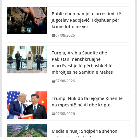
Publikohen pamjet e arrestimit të
Jugoslav Radojević, i dyshuar për
krime lufte në veri
07/08/2026
Turqia, Arabia Saudite dhe
Pakistani nënshkruajnë
marrëveshje të përbashkët të
mbrojtjes në Samitin e Mekës
07/08/2026
Trump: Nuk do ta lejojmë Kinën të
na mposhtë në Al dhe kripto
07/08/2026
Media e huaj: Shqipëria shënon