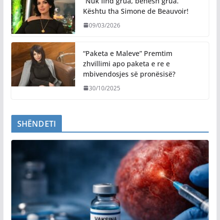
“Nuk lind grua, bëhesh grua.”
Kështu tha Simone de Beauvoir!
09/03/2026
“Paketa e Maleve” Premtim
zhvillimi apo paketa e re e
mbivendosjes së pronësisë?
30/10/2025
SHËNDETI