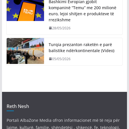
Bashkimi Evropian gjobit
kompaninë “Temu” me 200 milionë
euro, lejoi shitjen e produkteve të
rrezikshme
28/05/2026
Turqia prezanton raketën e parë
balistike ndërkontinentale (Video)
05/05/2026
Reth Nesh
Portali AlbaZone Media ofron informacionet më të reja për
lajme, kulturë, familje, shëndetësi , shkencë, fe, teknologji,