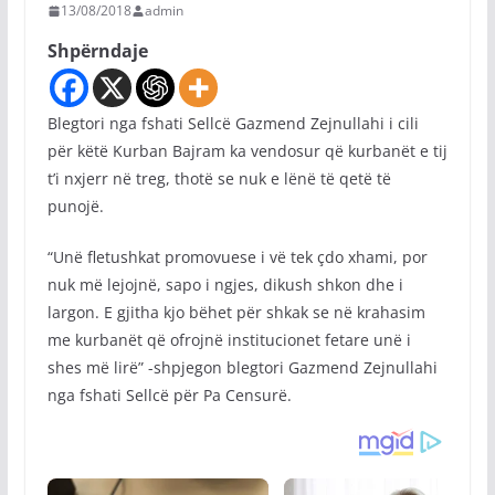
13/08/2018
admin
Shpërndaje
Blegtori nga fshati Sellcë Gazmend Zejnullahi i cili
për këtë Kurban Bajram ka vendosur që kurbanët e tij
t’i nxjerr në treg, thotë se nuk e lënë të qetë të
punojë.
“Unë fletushkat promovuese i vë tek çdo xhami, por
nuk më lejojnë, sapo i ngjes, dikush shkon dhe i
largon. E gjitha kjo bëhet për shkak se në krahasim
me kurbanët që ofrojnë institucionet fetare unë i
shes më lirë” -shpjegon blegtori Gazmend Zejnullahi
nga fshati Sellcë për Pa Censurë.