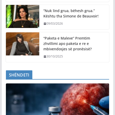
“Nuk lind grua, bëhesh grua.”
Kështu tha Simone de Beauvoir!
09/03/2026
“Paketa e Maleve” Premtim
zhvillimi apo paketa e re e
mbivendosjes së pronësisë?
30/10/2025
SHËNDETI