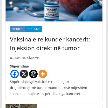
SHËNDETI
TOP LAJME
Vaksina e re kundër kancerit:
Injeksion direkt në tumor
03/04/2026
admin
Shpërndaje
ShpërndajeNjë vaksinë e re që injektohet
drejtpërdrejt në tumor mund të rrisë ndjeshëm
shanset e mbijetesës për disa nga kanceret