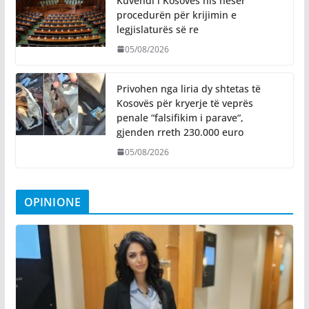
Kuvendi i Kosovës nis nesër
procedurën për krijimin e
legjislaturës së re
05/08/2026
Privohen nga liria dy shtetas të
Kosovës për kryerje të veprës
penale “falsifikim i parave“,
gjenden rreth 230.000 euro
05/08/2026
OPINIONE