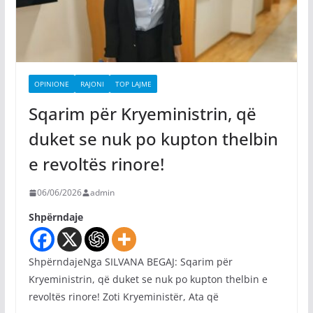
OPINIONE
RAJONI
TOP LAJME
Sqarim për Kryeministrin, që
duket se nuk po kupton thelbin
e revoltës rinore!
06/06/2026
admin
Shpërndaje
ShpërndajeNga SILVANA BEGAJ: Sqarim për
Kryeministrin, që duket se nuk po kupton thelbin e
revoltës rinore! Zoti Kryeministër, Ata që