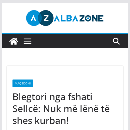
Skip
to
content
MAQEDONI
Blegtori nga fshati
Sellcë: Nuk më lënë të
shes kurban!