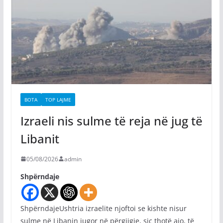
BOTA
TOP LAJME
Izraeli nis sulme të reja në jug të
Libanit
05/08/2026
admin
Shpërndaje
ShpërndajeUshtria izraelite njoftoi se kishte nisur
sulme në Libanin jugor në përgjigje, siç thotë ajo, të