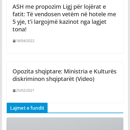
ASH me propozim Ligj për lojërat e
fatit: Të vendosen vetëm në hotele me
5 yje, t’i largojmë kazinot nga lagjet
tona!
18/04/2022
Opozita shqiptare: Ministria e Kulturës
diskriminon shqiptarët (Video)
25/02/2021
Lajmet e fundit