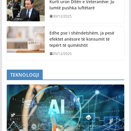
Kurti uron Ditën e Veteranëve: Ju
lumtë pushka luftëtarë
30/12/2025
Edhe pse i shëndetshëm, ja pesë
efektet anësore të konsumit të
tepërt të qumështit
05/12/2025
TEKNOLOGJI