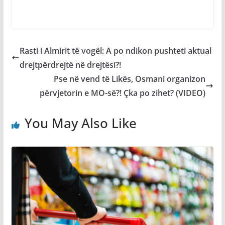
Rasti i Almirit të vogël: A po ndikon pushteti aktual
drejtpërdrejtë në drejtësi?!
Pse në vend të Likës, Osmani organizon
përvjetorin e MO-së?! Çka po zihet? (VIDEO)
You May Also Like