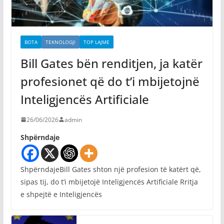
BOTA
TEKNOLOGJI
TOP LAJME
Bill Gates bën renditjen, ja katër
profesionet që do t’i mbijetojnë
Inteligjencës Artificiale
26/06/2026
admin
Shpërndaje
ShpërndajeBill Gates shton një profesion të katërt që,
sipas tij, do t’i mbijetojë Inteligjencës Artificiale Rritja
e shpejtë e Inteligjencës