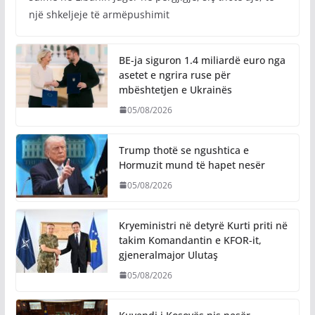
një shkeljeje të armëpushimit
BE-ja siguron 1.4 miliardë euro nga
asetet e ngrira ruse për
mbështetjen e Ukrainës
05/08/2026
Trump thotë se ngushtica e
Hormuzit mund të hapet nesër
05/08/2026
Kryeministri në detyrë Kurti priti në
takim Komandantin e KFOR-it,
gjeneralmajor Ulutaş
05/08/2026