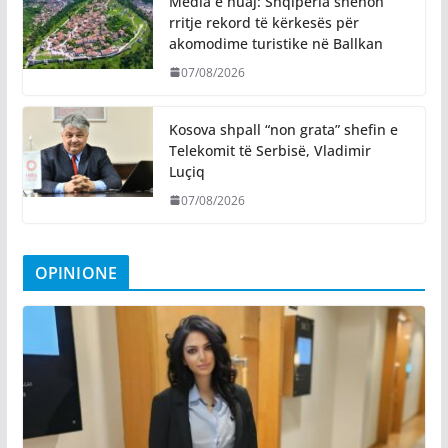
Media e huaj: Shqipëria shënon
rritje rekord të kërkesës për
akomodime turistike në Ballkan
07/08/2026
Kosova shpall “non grata” shefin e
Telekomit të Serbisë, Vladimir
Luçiq
07/08/2026
OPINIONE