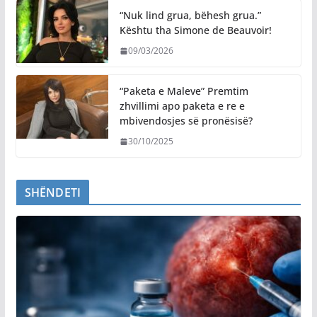
“Nuk lind grua, bëhesh grua.”
Kështu tha Simone de Beauvoir!
09/03/2026
“Paketa e Maleve” Premtim
zhvillimi apo paketa e re e
mbivendosjes së pronësisë?
30/10/2025
SHËNDETI