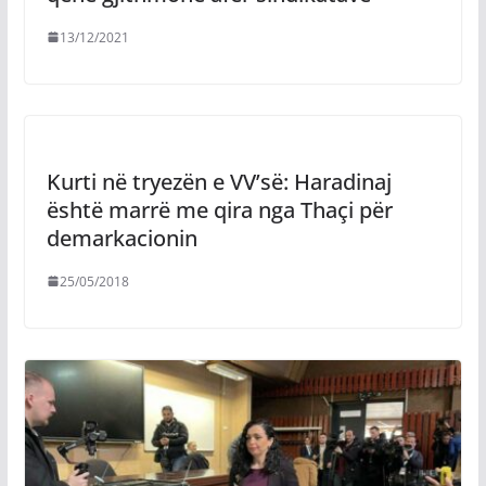
13/12/2021
Kurti në tryezën e VV’së: Haradinaj
është marrë me qira nga Thaçi për
demarkacionin
25/05/2018