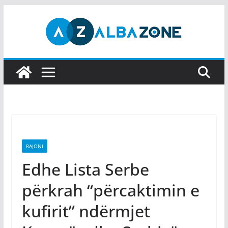
Skip
to
content
RAJONI
Edhe Lista Serbe
përkrah “përcaktimin e
kufirit” ndërmjet