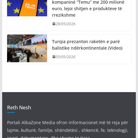
kompaninë “Temu” me 200 milionë
euro, lejoi shitjen e produkteve të
rrezikshme
28/05/2026
Turqia prezanton raketën e parë
balistike ndërkontinentale (Video)
05/05/2026
Reth Nesh
Portali AlbaZone Media ofron informacionet më të reja për
lajme, kulturë, familje, shëndetësi , shkencë, fe, teknologji,
sport, dokumentare, dhe shume te tjera.