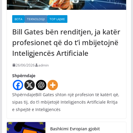
BOTA
TEKNOLOGJI
TOP LAJME
Bill Gates bën renditjen, ja katër
profesionet që do t’i mbijetojnë
Inteligjencës Artificiale
26/06/2026
admin
Shpërndaje
ShpërndajeBill Gates shton një profesion të katërt që,
sipas tij, do t’i mbijetojë Inteligjencës Artificiale Rritja
e shpejtë e Inteligjencës
Bashkimi Evropian gjobit