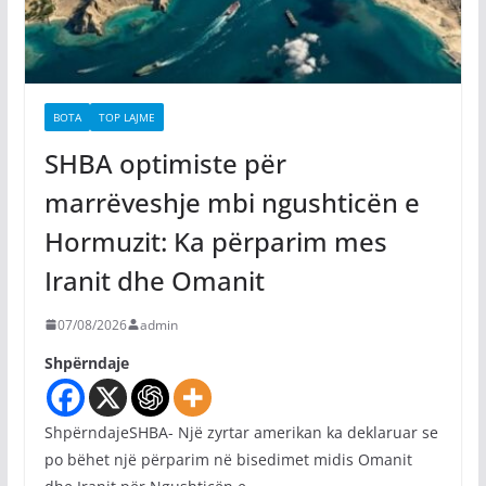
BOTA
TOP LAJME
SHBA optimiste për
marrëveshje mbi ngushticën e
Hormuzit: Ka përparim mes
Iranit dhe Omanit
07/08/2026
admin
Shpërndaje
ShpërndajeSHBA- Një zyrtar amerikan ka deklaruar se
po bëhet një përparim në bisedimet midis Omanit