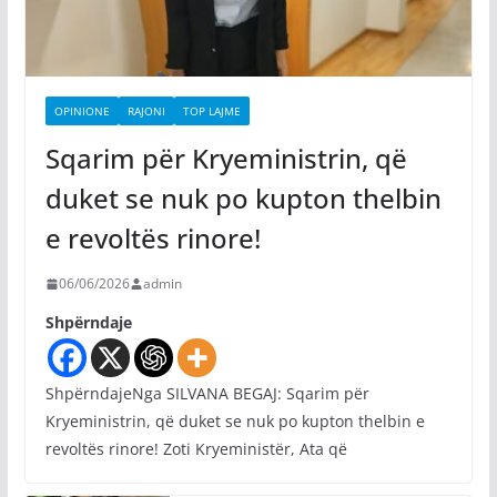
OPINIONE
RAJONI
TOP LAJME
Sqarim për Kryeministrin, që
duket se nuk po kupton thelbin
e revoltës rinore!
06/06/2026
admin
Shpërndaje
ShpërndajeNga SILVANA BEGAJ: Sqarim për
Kryeministrin, që duket se nuk po kupton thelbin e
revoltës rinore! Zoti Kryeministër, Ata që