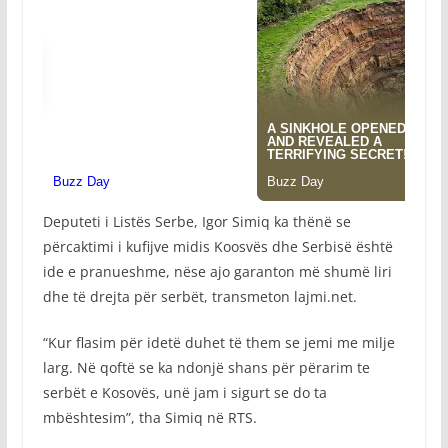
Deputeti i Listës Serbe, Igor Simiq ka thënë se
përcaktimi i kufijve midis Koosvës dhe Serbisë është
ide e pranueshme, nëse ajo garanton më shumë liri
dhe të drejta për serbët, transmeton lajmi.net.
“Kur flasim për idetë duhet të them se jemi me milje
larg. Në qoftë se ka ndonjë shans për përarim te
serbët e Kosovës, unë jam i sigurt se do ta
mbështesim”, tha Simiq në RTS.