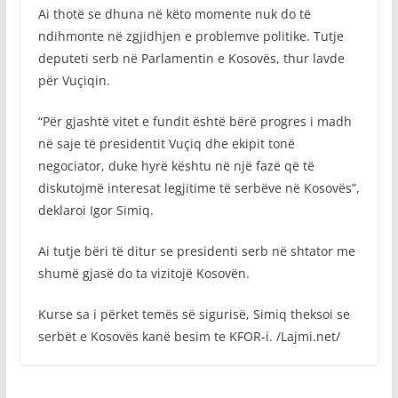
Ai thotë se dhuna në këto momente nuk do të
ndihmonte në zgjidhjen e problemve politike. Tutje
deputeti serb në Parlamentin e Kosovës, thur lavde
për Vuçiqin.
“Për gjashtë vitet e fundit është bërë progres i madh
në saje të presidentit Vuçiq dhe ekipit tonë
negociator, duke hyrë kështu në një fazë që të
diskutojmë interesat legjitime të serbëve në Kosovës”,
deklaroi Igor Simiq.
Ai tutje bëri të ditur se presidenti serb në shtator me
shumë gjasë do ta vizitojë Kosovën.
Kurse sa i përket temës së sigurisë, Simiq theksoi se
serbët e Kosovës kanë besim te KFOR-i. /Lajmi.net/