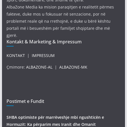
AlbaZone Media ka mision paraqitjen e realitetit përmes
fakteve, duke mos u fokusuar në senzacione, por në
problemet reale që na rrethojnë, e duke u bërë kështu
portali më i besueshëm për familjet shqiptare dhe më
gjerë.
Kontakt & Marketing & Impressum
KONTAKT
|
IMPRESSUM
Çmimore:
ALBAZONE-AL
|
ALBAZONE-MK
Postimet e Fundit
SHBA optimiste për marrëveshje mbi ngushticën e
Hormuzit: Ka përparim mes Iranit dhe Omanit