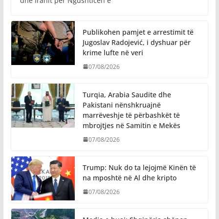
dhe Iranit për Ngushticën e
Publikohen pamjet e arrestimit të
Jugoslav Radojević, i dyshuar për
krime lufte në veri
07/08/2026
Turqia, Arabia Saudite dhe
Pakistani nënshkruajnë
marrëveshje të përbashkët të
mbrojtjes në Samitin e Mekës
07/08/2026
Trump: Nuk do ta lejojmë Kinën të
na mposhtë në Al dhe kripto
07/08/2026