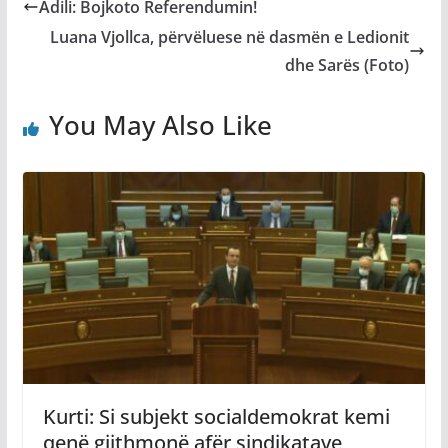
Adili: Bojkoto Referendumin!
Luana Vjollca, përvëluese në dasmën e Ledionit
dhe Sarës (Foto)
You May Also Like
Kurti: Si subjekt socialdemokrat kemi
qenë gjithmonë afër sindikatave