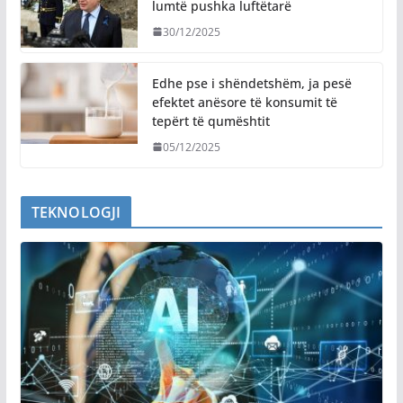
lumtë pushka luftëtarë
30/12/2025
Edhe pse i shëndetshëm, ja pesë
efektet anësore të konsumit të
tepërt të qumështit
05/12/2025
TEKNOLOGJI