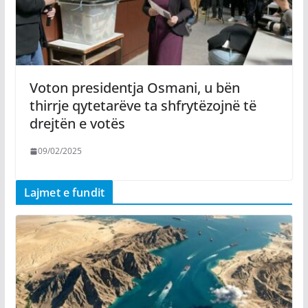
Voton presidentja Osmani, u bën
thirrje qytetarëve ta shfrytëzojnë të
drejtën e votës
09/02/2025
Lajmet e fundit