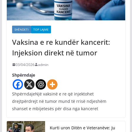
SHËNDETI
TOP LAJME
Vaksina e re kundër kancerit:
Injeksion direkt në tumor
03/04/2026
admin
Shpërndaje
ShpërndajeNjë vaksinë e re që injektohet
drejtpërdrejt në tumor mund të rrisë ndjeshëm
shanset e mbijetesës për disa nga kanceret
Kurti uron Ditën e Veteranëve: Ju