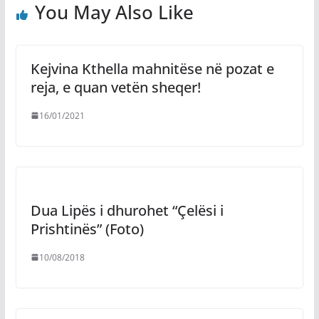
You May Also Like
Kejvina Kthella mahnitëse në pozat e
reja, e quan vetën sheqer!
16/01/2021
Dua Lipës i dhurohet “Çelësi i
Prishtinës” (Foto)
10/08/2018