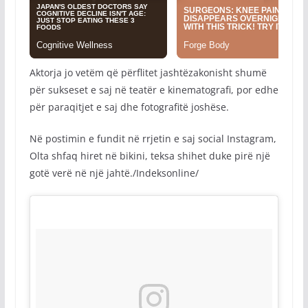
Aktorja jo vetëm që përflitet jashtëzakonisht shumë
për sukseset e saj në teatër e kinematografi, por edhe
për paraqitjet e saj dhe fotografitë joshëse.
Në postimin e fundit në rrjetin e saj social Instagram,
Olta shfaq hiret në bikini, teksa shihet duke pirë një
gotë verë në një jahtë./Indeksonline/