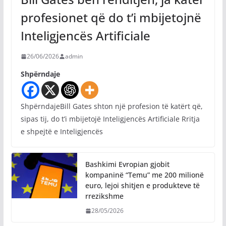
profesionet që do t’i mbijetojnë
Inteligjencës Artificiale
26/06/2026
admin
Shpërndaje
ShpërndajeBill Gates shton një profesion të katërt që,
sipas tij, do t’i mbijetojë Inteligjencës Artificiale Rritja
e shpejtë e Inteligjencës
Bashkimi Evropian gjobit
kompaninë “Temu” me 200 milionë
euro, lejoi shitjen e produkteve të
rrezikshme
28/05/2026