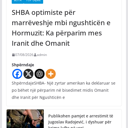
BOTA
TOP LAJME
SHBA optimiste për
marrëveshje mbi ngushticën e
Hormuzit: Ka përparim mes
Iranit dhe Omanit
07/08/2026
admin
Shpërndaje
ShpërndajeSHBA- Një zyrtar amerikan ka deklaruar se
po bëhet një përparim në bisedimet midis Omanit
dhe Iranit për Ngushticën e
Publikohen pamjet e arrestimit të
Jugoslav Radojević, i dyshuar për
krime lufte në veri