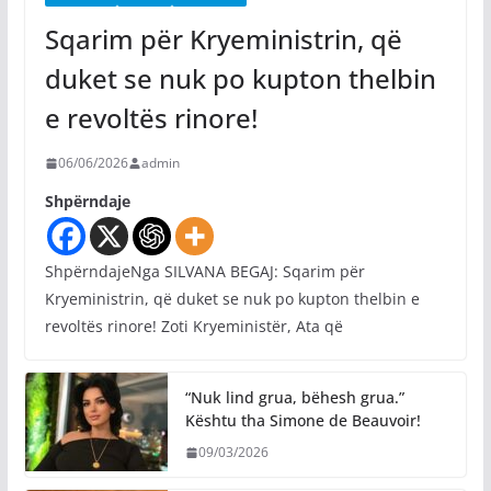
Sqarim për Kryeministrin, që
duket se nuk po kupton thelbin
e revoltës rinore!
06/06/2026
admin
Shpërndaje
ShpërndajeNga SILVANA BEGAJ: Sqarim për
Kryeministrin, që duket se nuk po kupton thelbin e
revoltës rinore! Zoti Kryeministër, Ata që
“Nuk lind grua, bëhesh grua.”
Kështu tha Simone de Beauvoir!
09/03/2026