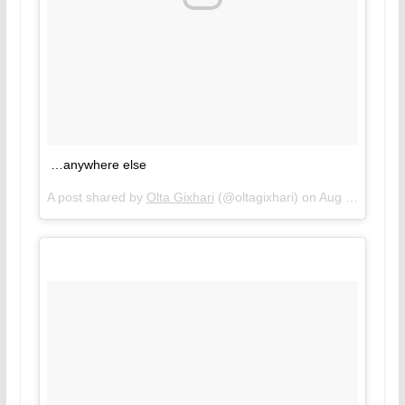
…anywhere else
A post shared by
Olta Gixhari
(@oltagixhari) on
Aug 15, 2018 at 1:30pm PDT