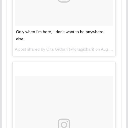
Only when I'm here, I don't want to be anywhere
else.
A post shared by
Olta Gixhari
(@oltagixhari) on
Aug 15, 2018 at 9:23am PDT