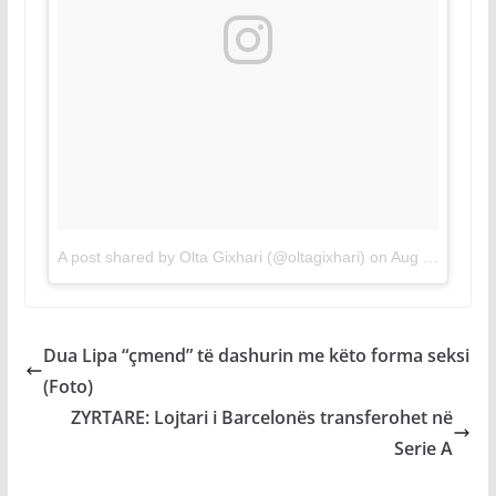
A post shared by Olta Gixhari (@oltagixhari)
on
Aug 2, 2018 at 1:34am PDT
Dua Lipa “çmend” të dashurin me këto forma seksi
(Foto)
ZYRTARE: Lojtari i Barcelonës transferohet në
Serie A