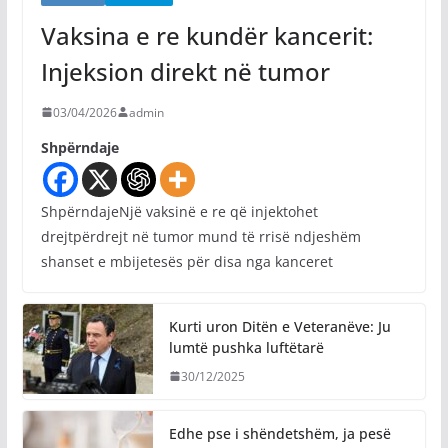
Vaksina e re kundër kancerit:
Injeksion direkt në tumor
03/04/2026
admin
Shpërndaje
ShpërndajeNjë vaksinë e re që injektohet
drejtpërdrejt në tumor mund të rrisë ndjeshëm
shanset e mbijetesës për disa nga kanceret
Kurti uron Ditën e Veteranëve: Ju
lumtë pushka luftëtarë
30/12/2025
Edhe pse i shëndetshëm, ja pesë