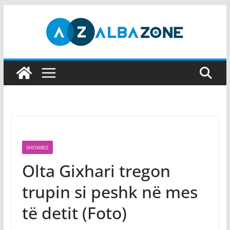
Skip
to
content
SHOWBIZ
Olta Gixhari tregon
trupin si peshk në mes
të detit (Foto)