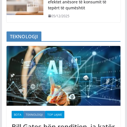
efektet anësore të konsumit të
tepërt të qumështit
05/12/2025
TEKNOLOGJI
BOTA
TEKNOLOGJI
TOP LAJME
Bill Gates bën renditjen, ja katër