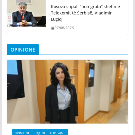
Kosova shpall “non grata” shefin e
Telekomit të Serbisë, Vladimir
Luçiq
07/08/2026
OPINIONE
OPINIONE
RAJONI
TOP LAJME