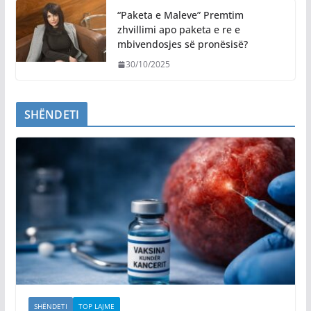
“Paketa e Maleve” Premtim
zhvillimi apo paketa e re e
mbivendosjes së pronësisë?
30/10/2025
SHËNDETI
SHËNDETI
TOP LAJME