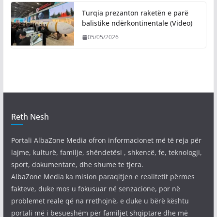
Turqia prezanton raketën e parë
balistike ndërkontinentale (Video)
05/05/2026
Reth Nesh
Portali AlbaZone Media ofron informacionet më të reja për
lajme, kulturë, familje, shëndetësi , shkencë, fe, teknologji,
sport, dokumentare, dhe shume te tjera.
AlbaZone Media ka mision paraqitjen e realitetit përmes
fakteve, duke mos u fokusuar në senzacione, por në
problemet reale që na rrethojnë, e duke u bërë kështu
portali më i besueshëm për familjet shqiptare dhe më