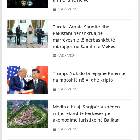
07/08/2026
Turqia, Arabia Saudite dhe
Pakistani nënshkruajnë
marrëveshje të përbashkët të
mbrojtjes në Samitin e Mekës
07/08/2026
Trump: Nuk do ta lejojmë Kinën të
na mposhtë në Al dhe kripto
07/08/2026
Media e huaj: Shqipëria shënon
rritje rekord të kërkesës për
akomodime turistike në Ballkan
07/08/2026