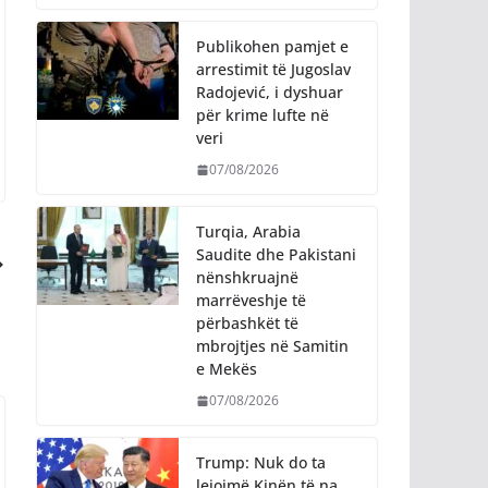
Publikohen pamjet e
arrestimit të Jugoslav
Radojević, i dyshuar
për krime lufte në
veri
07/08/2026
Turqia, Arabia
Saudite dhe Pakistani
nënshkruajnë
marrëveshje të
përbashkët të
mbrojtjes në Samitin
e Mekës
07/08/2026
Trump: Nuk do ta
lejojmë Kinën të na