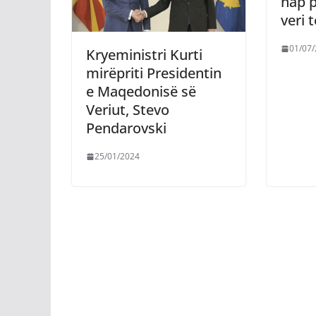
hap p
veri 
01/07
Kryeministri Kurti
mirëpriti Presidentin
e Maqedonisë së
Veriut, Stevo
Pendarovski
25/01/2024