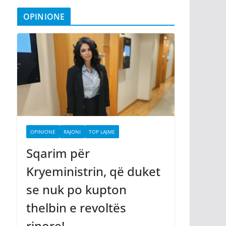
OPINIONE
OPINIONE
RAJONI
TOP LAJME
Sqarim për
Kryeministrin, që duket
se nuk po kupton
thelbin e revoltës
rinore!