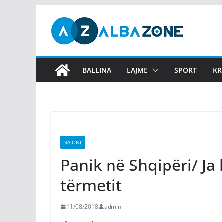
Skip
to
content
BALLINA
LAJME
SPORT
KR
RAJONI
Panik në Shqipëri/ Ja
tërmetit
11/08/2018
admin