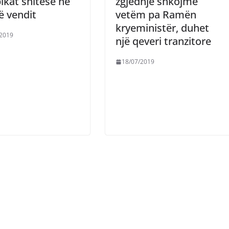
ikat shitëse në
zgjedhje shkojmë
të vendit
vetëm pa Ramën
kryeministër, duhet
/2019
një qeveri tranzitore
18/07/2019