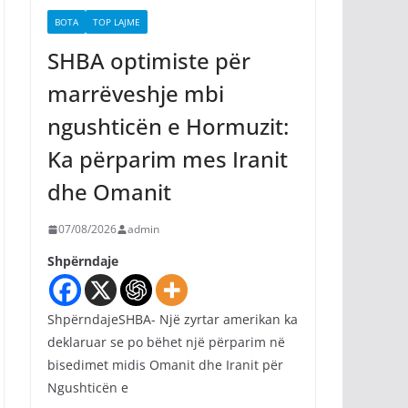
BOTA
TOP LAJME
SHBA optimiste për
marrëveshje mbi
ngushticën e Hormuzit:
Ka përparim mes Iranit
dhe Omanit
07/08/2026
admin
Shpërndaje
ShpërndajeSHBA- Një zyrtar amerikan ka
deklaruar se po bëhet një përparim në
bisedimet midis Omanit dhe Iranit për
Ngushticën e