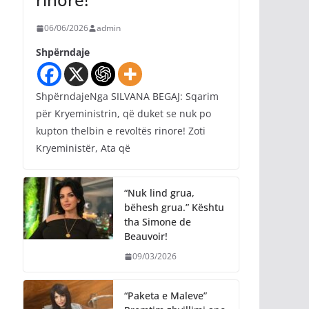
06/06/2026
admin
Shpërndaje
ShpërndajeNga SILVANA BEGAJ: Sqarim
për Kryeministrin, që duket se nuk po
kupton thelbin e revoltës rinore! Zoti
Kryeministër, Ata që
“Nuk lind grua,
bëhesh grua.” Kështu
tha Simone de
Beauvoir!
09/03/2026
“Paketa e Maleve”