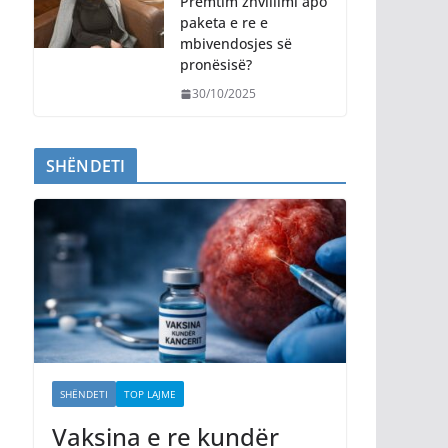
Premtim zhvillimi apo
paketa e re e
mbivendosjes së
pronësisë?
30/10/2025
SHËNDETI
SHËNDETI
TOP LAJME
Vaksina e re kundër