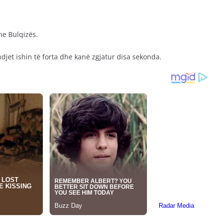
he Bulqizës.
djet ishin të forta dhe kanë zgjatur disa sekonda.