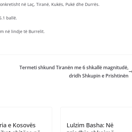
Konkretisht në Laç, Tiranë, Kukës, Pukë dhe Durrës.
.1 ballë.
 në lindje të Burrelit.
Termeti shkund Tiranën me 6 shkallë magnitudë,
dridh Shkupin e Prishtinën
ria e Kosovës
Lulzim Basha: Në