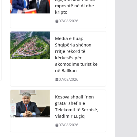
mposhtë në Al dhe
kripto
07/08/2026
Media e huaj:
Shqipëria shënon
rritje rekord të
kërkesës për
akomodime turistike
në Ballkan
07/08/2026
Kosova shpall “non
grata” shefin e
Telekomit të Serbisë,
Vladimir Luçiq
07/08/2026