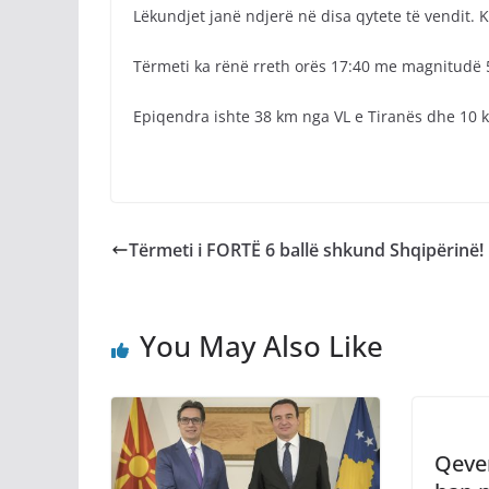
Lëkundjet janë ndjerë në disa qytete të vendit. 
Tërmeti ka rënë rreth orës 17:40 me magnitudë 5
Epiqendra ishte 38 km nga VL e Tiranës dhe 10 km
Tërmeti i FORTË 6 ballë shkund Shqipërinë!
You May Also Like
Qeve