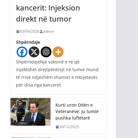
kancerit: Injeksion
direkt në tumor
03/04/2026
admin
Shpërndaje
ShpërndajeNjë vaksinë e re që
injektohet drejtpërdrejt në tumor mund
të rrisë ndjeshëm shanset e mbijetesës
për disa nga kanceret
Kurti uron Ditën e
Veteranëve: Ju lumtë
pushka luftëtarë
30/12/2025