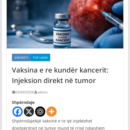
SHËNDETI
TOP LAJME
Vaksina e re kundër kancerit:
Injeksion direkt në tumor
03/04/2026
admin
Shpërndaje
ShpërndajeNjë vaksinë e re që injektohet
drejtpërdrejt në tumor mund të rrisë ndjeshëm