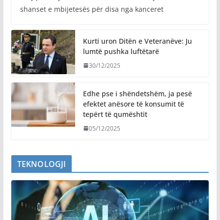
shanset e mbijetesës për disa nga kanceret
Kurti uron Ditën e Veteranëve: Ju
lumtë pushka luftëtarë
30/12/2025
Edhe pse i shëndetshëm, ja pesë
efektet anësore të konsumit të
tepërt të qumështit
05/12/2025
TEKNOLOGJI