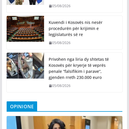
05/08/2026
Kuvendi i Kosovës nis nesër
procedurën për krijimin e
legjislaturës së re
05/08/2026
Privohen nga liria dy shtetas të
Kosovës për kryerje të veprës
penale “falsifikim i parave“,
gjenden rreth 230.000 euro
05/08/2026
OPINIONE