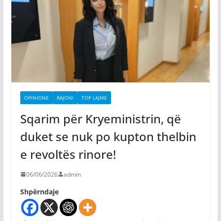
OPINIONE
RAJONI
TOP LAJME
Sqarim për Kryeministrin, që
duket se nuk po kupton thelbin
e revoltës rinore!
06/06/2026
admin
Shpërndaje