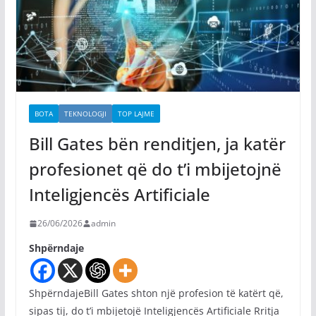
BOTA
TEKNOLOGJI
TOP LAJME
Bill Gates bën renditjen, ja katër
profesionet që do t’i mbijetojnë
Inteligjencës Artificiale
26/06/2026
admin
Shpërndaje
ShpërndajeBill Gates shton një profesion të katërt që,
sipas tij, do t’i mbijetojë Inteligjencës Artificiale Rritja