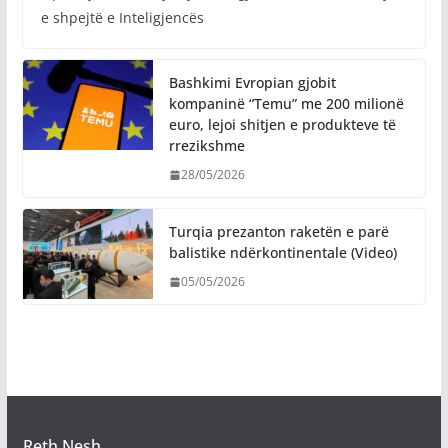
e shpejtë e Inteligjencës
Bashkimi Evropian gjobit
kompaninë “Temu” me 200 milionë
euro, lejoi shitjen e produkteve të
rrezikshme
28/05/2026
Turqia prezanton raketën e parë
balistike ndërkontinentale (Video)
05/05/2026
Reth Nesh