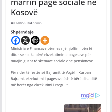
marrin pagë sociale në
Kosovë
17/08/2018
admin
Shpërndaje
Ministria e Financave përmes një njoftimi bën të
ditur se sot ka bërë ekzekutimin e pagesave për
muajin gusht të skemave sociale dhe pensioneve.
Për nder të festës së Bajramit të Vogël – Kurban
Bajrami, ekzekutimi i pagesave është bërë disa ditë
më herët nga ekzekutimi i rregullt.