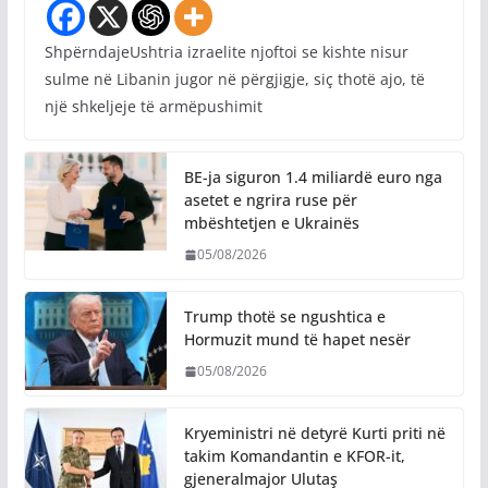
ShpërndajeUshtria izraelite njoftoi se kishte nisur
sulme në Libanin jugor në përgjigje, siç thotë ajo, të
një shkeljeje të armëpushimit
BE-ja siguron 1.4 miliardë euro nga
asetet e ngrira ruse për
mbështetjen e Ukrainës
05/08/2026
Trump thotë se ngushtica e
Hormuzit mund të hapet nesër
05/08/2026
Kryeministri në detyrë Kurti priti në
takim Komandantin e KFOR-it,
gjeneralmajor Ulutaş