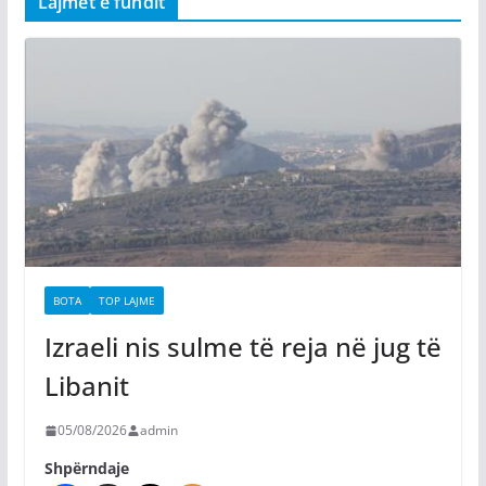
Lajmet e fundit
BOTA
TOP LAJME
Izraeli nis sulme të reja në jug të
Libanit
05/08/2026
admin
Shpërndaje