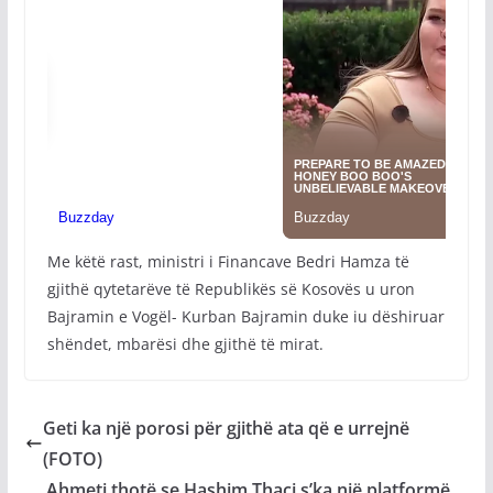
Me këtë rast, ministri i Financave Bedri Hamza të
gjithë qytetarëve të Republikës së Kosovës u uron
Bajramin e Vogël- Kurban Bajramin duke iu dëshiruar
shëndet, mbarësi dhe gjithë të mirat.
Geti ka një porosi për gjithë ata që e urrejnë
(FOTO)
Ahmeti thotë se Hashim Thaçi s’ka një platformë