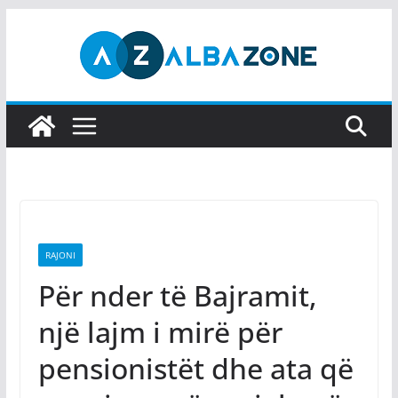
Skip
to
content
RAJONI
Për nder të Bajramit,
një lajm i mirë për
pensionistët dhe ata që