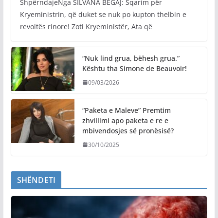
ShpërndajeNga SILVANA BEGAJ: Sqarim për
Kryeministrin, që duket se nuk po kupton thelbin e
revoltës rinore! Zoti Kryeministër, Ata që
“Nuk lind grua, bëhesh grua.”
Kështu tha Simone de Beauvoir!
09/03/2026
“Paketa e Maleve” Premtim
zhvillimi apo paketa e re e
mbivendosjes së pronësisë?
30/10/2025
SHËNDETI