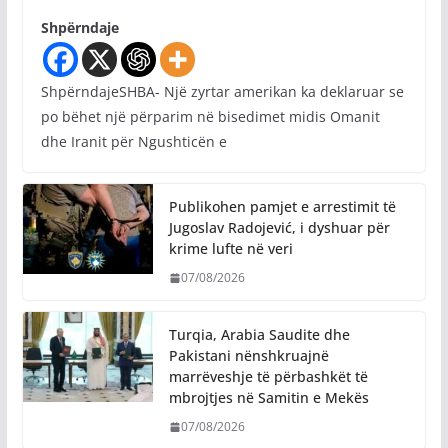
Shpërndaje
ShpërndajeSHBA- Një zyrtar amerikan ka deklaruar se
po bëhet një përparim në bisedimet midis Omanit
dhe Iranit për Ngushticën e
Publikohen pamjet e arrestimit të
Jugoslav Radojević, i dyshuar për
krime lufte në veri
07/08/2026
Turqia, Arabia Saudite dhe
Pakistani nënshkruajnë
marrëveshje të përbashkët të
mbrojtjes në Samitin e Mekës
07/08/2026