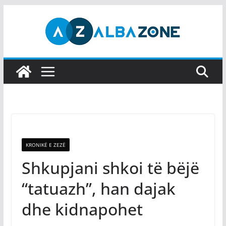
Skip
to
content
KRONIKË E ZEZË
Shkupjani shkoi të bëjë
“tatuazh”, han dajak
dhe kidnapohet