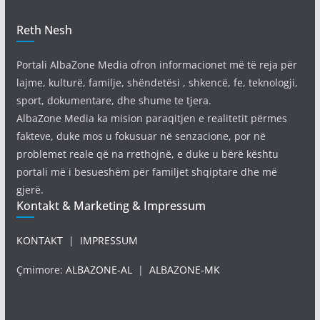
Reth Nesh
Portali AlbaZone Media ofron informacionet më të reja për
lajme, kulturë, familje, shëndetësi , shkencë, fe, teknologji,
sport, dokumentare, dhe shume te tjera.
AlbaZone Media ka mision paraqitjen e realitetit përmes
fakteve, duke mos u fokusuar në senzacione, por në
problemet reale që na rrethojnë, e duke u bërë kështu
portali më i besueshëm për familjet shqiptare dhe më
gjerë.
Kontakt & Marketing & Impressum
KONTAKT
|
IMPRESSUM
Çmimore:
ALBAZONE-AL
|
ALBAZONE-MK