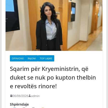
OPINIONE
RAJONI
TOP LAJME
Sqarim për Kryeministrin, që
duket se nuk po kupton thelbin
e revoltës rinore!
06/06/2026
admin
Shpërndaje