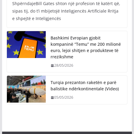
ShpërndajeBill Gates shton një profesion të katërt që,
sipas tij, do t’i mbijetojë Inteligjencës Artificiale Rritja
e shpejtë e Inteligjencës
Bashkimi Evropian gjobit
kompaninë “Temu” me 200 milionë
euro, lejoi shitjen e produkteve të
rrezikshme
28/05/2026
Turqia prezanton raketën e parë
balistike ndërkontinentale (Video)
05/05/2026