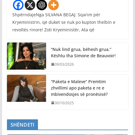
ShpërndajeNga SILVANA BEGAJ: Sqarim për
Kryeministrin, që duket se nuk po kupton thelbin e
revoltës rinore! Zoti Kryeministër, Ata që
“Nuk lind grua, bëhesh grua.”
Kështu tha Simone de Beauvoir!
09/03/2026
“Paketa e Maleve” Premtim
zhvillimi apo paketa e re e
mbivendosjes së pronësisë?
30/10/2025
SHËNDETI