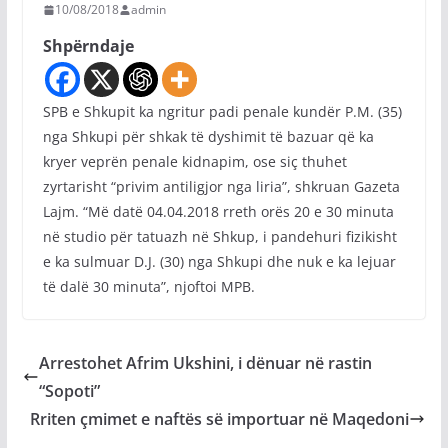
10/08/2018
admin
Shpërndaje
SPB e Shkupit ka ngritur padi penale kundër P.M. (35)
nga Shkupi për shkak të dyshimit të bazuar që ka
kryer veprën penale kidnapim, ose siç thuhet
zyrtarisht “privim antiligjor nga liria”, shkruan Gazeta
Lajm. “Më datë 04.04.2018 rreth orës 20 e 30 minuta
në studio për tatuazh në Shkup, i pandehuri fizikisht
e ka sulmuar D.Ј. (30) nga Shkupi dhe nuk e ka lejuar
të dalë 30 minuta”, njoftoi MPB.
Arrestohet Afrim Ukshini, i dënuar në rastin
“Sopoti”
Rriten çmimet e naftës së importuar në Maqedoni