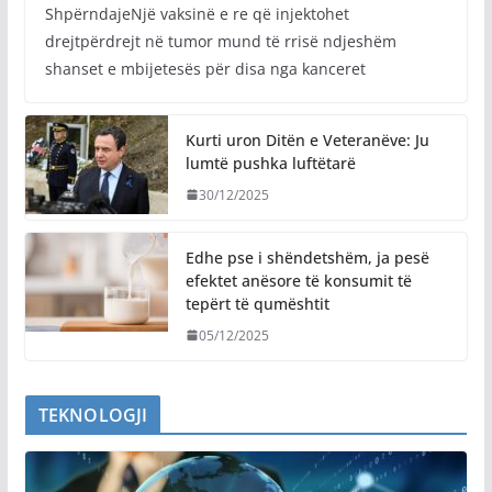
ShpërndajeNjë vaksinë e re që injektohet
drejtpërdrejt në tumor mund të rrisë ndjeshëm
shanset e mbijetesës për disa nga kanceret
Kurti uron Ditën e Veteranëve: Ju
lumtë pushka luftëtarë
30/12/2025
Edhe pse i shëndetshëm, ja pesë
efektet anësore të konsumit të
tepërt të qumështit
05/12/2025
TEKNOLOGJI