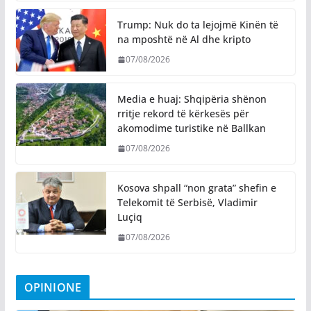
Trump: Nuk do ta lejojmë Kinën të
na mposhtë në Al dhe kripto
07/08/2026
Media e huaj: Shqipëria shënon
rritje rekord të kërkesës për
akomodime turistike në Ballkan
07/08/2026
Kosova shpall “non grata” shefin e
Telekomit të Serbisë, Vladimir
Luçiq
07/08/2026
OPINIONE