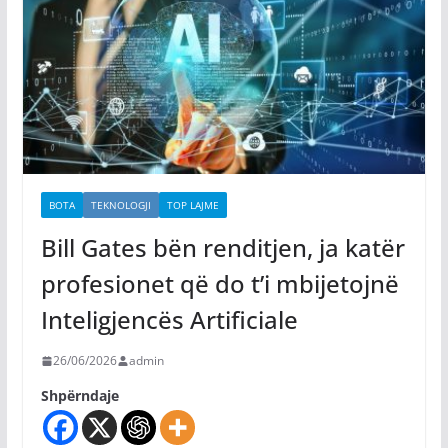
BOTA
TEKNOLOGJI
TOP LAJME
Bill Gates bën renditjen, ja katër
profesionet që do t’i mbijetojnë
Inteligjencës Artificiale
26/06/2026
admin
Shpërndaje