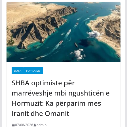
BOTA
TOP LAJME
SHBA optimiste për
marrëveshje mbi ngushticën e
Hormuzit: Ka përparim mes
Iranit dhe Omanit
07/08/2026
admin