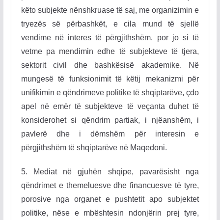
këto subjekte nënshkruase të saj, me organizimin e
tryezës së përbashkët, e cila mund të sjellë
vendime në interes të përgjithshëm, por jo si të
vetme pa mendimin edhe të subjekteve të tjera,
sektorit civil dhe bashkësisë akademike. Në
mungesë të funksionimit të këtij mekanizmi për
unifikimin e qëndrimeve politike të shqiptarëve, çdo
apel në emër të subjekteve të veçanta duhet të
konsiderohet si qëndrim partiak, i njëanshëm, i
pavlerë dhe i dëmshëm për interesin e
përgjithshëm të shqiptarëve në Maqedoni
.
5. Mediat në gjuhën shqipe, pavarësisht nga
qëndrimet e themeluesve dhe financuesve të tyre,
porosive nga organet e pushtetit apo subjektet
politike, nëse e mbështesin ndonjërin prej tyre,