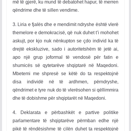
më të gjerë, ku mund të debatohet hapur, të merren
qëndrime dhe të sillen vendime
.
3. Liria e fjalës dhe e mendimit ndryshe është vlerë
themelore e demokracisë, që nuk duhet t’i mohohet
askujt, por kjo nuk nënkupton se çdo individ ka të
drejtë ekskluzive, sado i autoritetshëm të jetë ai,
apo një grup joformal të vendosë për fatin e
shumicës së qytetarëve shqiptarë në Maqedoni.
Mbetemi me shpresë se këtë do ta respektojnë
disa individë në të ardhmen, përndryshe,
qëndrimet e tyre nuk do të vlerësohen si qëllimmira
dhe të dobishme për shqiptarët në Maqedoni
.
4. Deklarata e përbashkët e partive politike
parlamentare të shqiptarëve përmban edhe një
pikë të rëndësishme të cilën duhet ta respektojnë