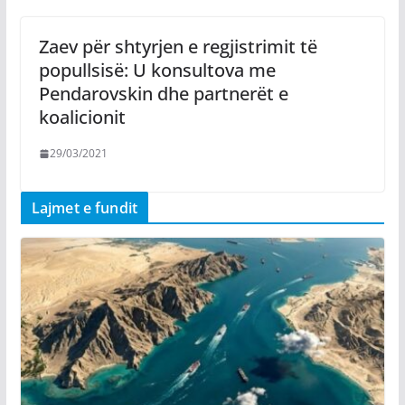
Zaev për shtyrjen e regjistrimit të
popullsisë: U konsultova me
Pendarovskin dhe partnerët e
koalicionit
29/03/2021
Lajmet e fundit