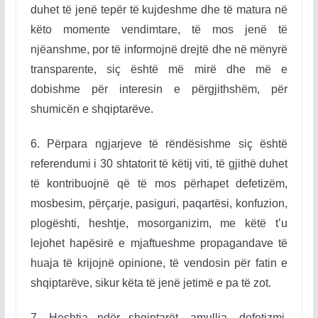
duhet të jenë tepër të kujdeshme dhe të matura në
këto momente vendimtare, të mos jenë të
njëanshme, por të informojnë drejtë dhe në mënyrë
transparente, siç është më mirë dhe më e
dobishme për interesin e përgjithshëm, për
shumicën e shqiptarëve
.
6. Përpara ngjarjeve të rëndësishme siç është
referendumi i 30 shtatorit të këtij viti, të gjithë duhet
të kontribuojnë që të mos përhapet defetizëm,
mosbesim, përçarje, pasiguri, paqartësi, konfuzion,
plogështi, heshtje, mosorganizim, me këtë t’u
lejohet hapësirë e mjaftueshme propagandave të
huaja të krijojnë opinione, të vendosin për fatin e
shqiptarëve, sikur këta të jenë jetimë e pa të zot.
7. Heshtja ndër shqiptarët, amullia, defetizmi,