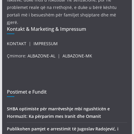
problemet reale që na rrethojnë, e duke u bërë kështu
portali më i besueshëm për familjet shqiptare dhe më
gjerë.
Kontakt & Marketing & Impressum
KONTAKT
|
IMPRESSUM
Çmimore:
ALBAZONE-AL
|
ALBAZONE-MK
Postimet e Fundit
SHBA optimiste për marrëveshje mbi ngushticën e
Hormuzit: Ka përparim mes Iranit dhe Omanit
Publikohen pamjet e arrestimit të Jugoslav Radojević, i