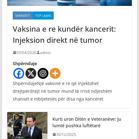
SHËNDETI
TOP LAJME
Vaksina e re kundër kancerit:
Injeksion direkt në tumor
03/04/2026
admin
Shpërndaje
ShpërndajeNjë vaksinë e re që injektohet
drejtpërdrejt në tumor mund të rrisë ndjeshëm
shanset e mbijetesës për disa nga kanceret
Kurti uron Ditën e Veteranëve: Ju
lumtë pushka luftëtarë
30/12/2025