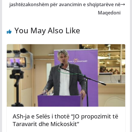
jashtëzakonshëm për avancimin e shqiptarëve në
Maqedoni
You May Also Like
ASh-ja e Selës i thotë “JO propozimit të
Taravarit dhe Mickoskit”