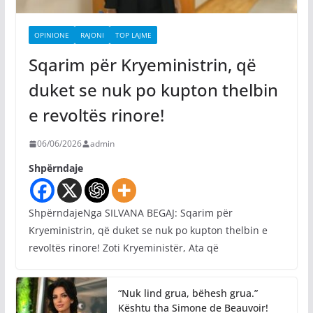
OPINIONE
RAJONI
TOP LAJME
Sqarim për Kryeministrin, që
duket se nuk po kupton thelbin
e revoltës rinore!
06/06/2026
admin
Shpërndaje
ShpërndajeNga SILVANA BEGAJ: Sqarim për
Kryeministrin, që duket se nuk po kupton thelbin e
revoltës rinore! Zoti Kryeministër, Ata që
“Nuk lind grua, bëhesh grua.”
Kështu tha Simone de Beauvoir!