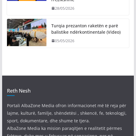
28/05/2026
Turqia prezanton raketën e parë
balistike ndërkontinentale (Video)
05/05/2026
Reth Nesh
Portali AlbaZone Media ofron informacionet më të reja për
lajme, kulturë, familje, shëndetësi , shkencë, fe, teknologji,
sport, dokumentare, dhe shume te tjera.
AlbaZone Media ka mision paraqitjen e realitetit përmes
fakteve, duke mos u fokusuar në senzacione, por në