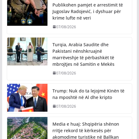
Publikohen pamjet e arrestimit të
Jugoslav Radojević, i dyshuar për
krime lufte në veri
07/08/2026
Turqia, Arabia Saudite dhe
Pakistani nënshkruajnë
marrëveshje të përbashkët të
mbrojtjes në Samitin e Mekës
07/08/2026
Trump: Nuk do ta lejojmë Kinën të
na mposhtë në Al dhe kripto
07/08/2026
Media e huaj: Shqipëria shënon
rritje rekord të kërkesës për
akomodime turistike në Ballkan