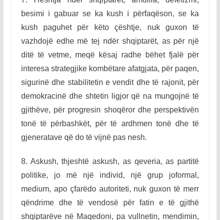
besimi i gabuar se ka kush i përfaqëson, se ka
kush paguhet për këto çështje, nuk guxon të
vazhdojë edhe më tej ndër shqiptarët, as për një
ditë të vetme, meqë kësaj radhe bëhet fjalë për
interesa strategjike kombëtare afatgjata, për paqen,
sigurinë dhe stabilitetin e vendit dhe të rajonit, për
demokracinë dhe shtetin ligjor që na mungojnë të
gjithëve, për progresin shoqëror dhe perspektivën
tonë të përbashkët, për të ardhmen tonë dhe të
gjeneratave që do të vijnë pas nesh.
8. Askush, thjeshtë askush, as qeveria, as partitë
politike, jo më një individ, një grup joformal,
medium, apo çfarëdo autoriteti, nuk guxon të merr
qëndrime dhe të vendosë për fatin e të gjithë
shqiptarëve në Maqedoni, pa vullnetin, mendimin,