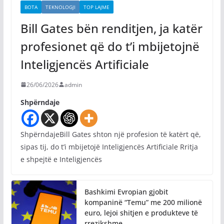
BOTA
TEKNOLOGJI
TOP LAJME
Bill Gates bën renditjen, ja katër
profesionet që do t’i mbijetojnë
Inteligjencës Artificiale
26/06/2026
admin
Shpërndaje
ShpërndajeBill Gates shton një profesion të katërt që,
sipas tij, do t’i mbijetojë Inteligjencës Artificiale Rritja
e shpejtë e Inteligjencës
Bashkimi Evropian gjobit
kompaninë “Temu” me 200 milionë
euro, lejoi shitjen e produkteve të
rrezikshme