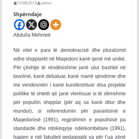
15/08/2018
admin
Shpërndaje
Abdulla Mehmeti
Në vitet e para të demokracisë dhe pluralizmit
edhe shqiptarët në Maqedoni kanë qenë më unikë.
Për çështje të rëndësishme janë ulur bashkë në
tavolinë, kanë debatuar, kanë marrë qëndrime dhe
me vendosmëri i kanë kundërshtuar disa projekte
politike të shtetit që janë vlerësuar si të dëmshme
për popullin shqiptar (për aq sa kanë ditur dhe
mundur), si referendumin për pavarësinë e
Maqedonisë (1991), regjistrimin e popullsisë pa
standarde dhe mbikëqyrje ndërkombëtare (1991),
hapjen e një fakulteti pedagogjik sa për t’ua zënë