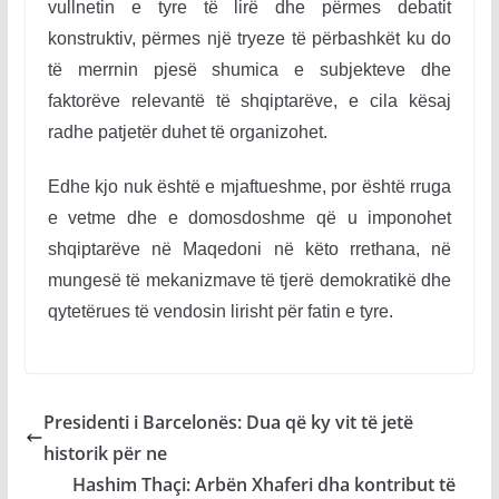
vullnetin e tyre të lirë dhe përmes debatit
konstruktiv, përmes një tryeze të përbashkët ku do
të merrnin pjesë shumica e subjekteve dhe
faktorëve relevantë të shqiptarëve, e cila kësaj
radhe patjetër duhet të organizohet.
Edhe kjo nuk është e mjaftueshme, por është rruga
e vetme dhe e domosdoshme që
u imponohet
shqiptarëve në Maqedoni
në këto rrethana, në
mungesë të mekanizmave të tjerë
demokratikë dhe
qytetërues të vendosin lirisht për fatin e tyre
.
Presidenti i Barcelonës: Dua që ky vit të jetë
historik për ne
Hashim Thaçi: Arbën Xhaferi dha kontribut të