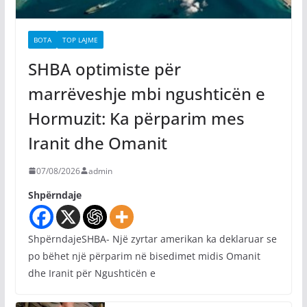
BOTA
TOP LAJME
SHBA optimiste për
marrëveshje mbi ngushticën e
Hormuzit: Ka përparim mes
Iranit dhe Omanit
07/08/2026
admin
Shpërndaje
ShpërndajeSHBA- Një zyrtar amerikan ka deklaruar se
po bëhet një përparim në bisedimet midis Omanit
dhe Iranit për Ngushticën e