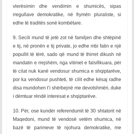
vlerësimin dhe vendimin e shumicës, sipas
rregullave demokratike, në frymën pluraliste, si
edhe të traditës sonë kombëtare.
9.
Secili mund të jetë zot në familjen dhe shtëpinë
e tij, në pronën e tij private, jo edhe mbi fatin e një
popullit të tërë, sado që mund të thirret dikush në
mandatin e rrejshëm, nga vitimet e falsifikuara, për
të cilat nuk kanë vendosur shumica e shqiptarëve,
por ka vendosur pushteti, të cilit edhe kësaj radhe
disa mundohen t’i shërbejnë me devotshmëri, duke
i dëmtuar rëndë interesat e shqiptarëve.
10.
Për, ose kundër referendumit të 30 shtatorit në
Maqedoni, mund të vendosë vetëm shumica, në
bazë të parimeve të njohura demokratike, me