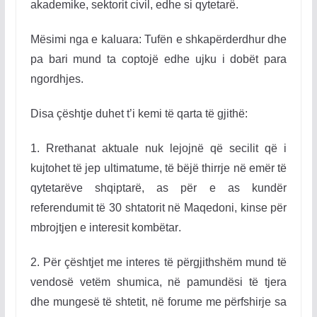
akademike, sektorit civil, edhe si qytetarë.
Mësimi nga e kaluara: Tufën e shkapërderdhur dhe
pa bari mund ta coptojë edhe ujku i dobët para
ngordhjes.
Disa çështje duhet t’i kemi të qarta të gjithë:
1. Rrethanat aktuale nuk lejojnë që secilit që i
kujtohet të jep ultimatume, të bëjë thirrje në emër të
qytetarëve shqiptarë, as për e as kundër
referendumit të 30 shtatorit në Maqedoni, kinse për
mbrojtjen e interesit kombëtar
.
2. Për çështjet me interes të përgjithshëm mund të
vendosë vetëm shumica, në pamundësi të tjera
dhe mungesë të shtetit, në forume me përfshirje sa