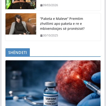
09/03/2026
“Paketa e Maleve” Premtim
zhvillimi apo paketa e re e
mbivendosjes së pronësisë?
30/10/2025
SHËNDETI