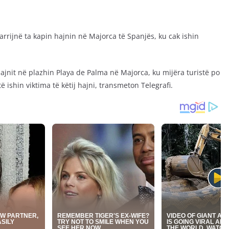
arrijnë ta kapin hajnin në Majorca të Spanjës, ku cak ishin
hajnit në plazhin Playa de Palma në Majorca, ku mijëra turistë po
ë ishin viktima të këtij hajni, transmeton Telegrafi.