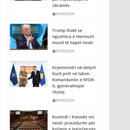
Ukrainës
05/08/2026
Trump thotë se
ngushtica e Hormuzit
mund të hapet nesër
05/08/2026
Kryeministri në detyrë
Kurti priti në takim
Komandantin e KFOR-
it, gjeneralmajor
Ulutaş
05/08/2026
Kuvendi i Kosovës nis
nesër procedurën për
krijimin e legjislaturës