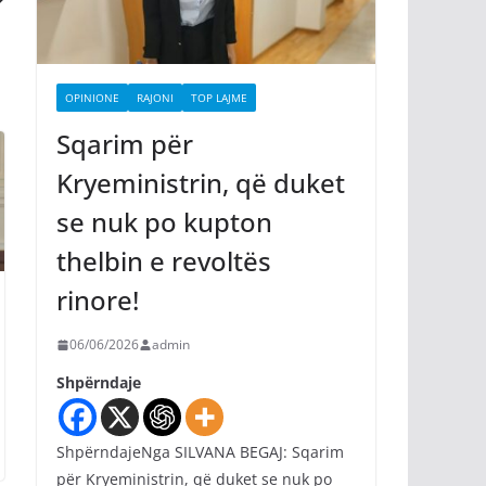
OPINIONE
RAJONI
TOP LAJME
Sqarim për
Kryeministrin, që duket
se nuk po kupton
thelbin e revoltës
rinore!
06/06/2026
admin
Shpërndaje
ShpërndajeNga SILVANA BEGAJ: Sqarim
për Kryeministrin, që duket se nuk po