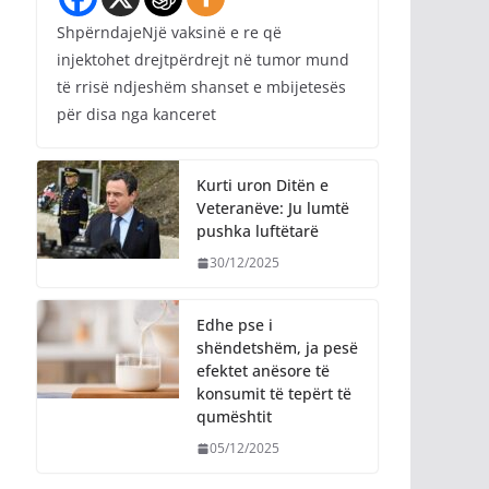
ShpërndajeNjë vaksinë e re që
injektohet drejtpërdrejt në tumor mund
të rrisë ndjeshëm shanset e mbijetesës
për disa nga kanceret
Kurti uron Ditën e
Veteranëve: Ju lumtë
pushka luftëtarë
30/12/2025
Edhe pse i
shëndetshëm, ja pesë
efektet anësore të
konsumit të tepërt të
qumështit
05/12/2025