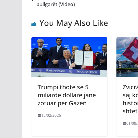
bullgarët (Video)
You May Also Like
Trumpi thotë se 5
Zvicr
miliardë dollarë janë
saj k
zotuar për Gazën
histo
shtet
15/02/2026
01/08