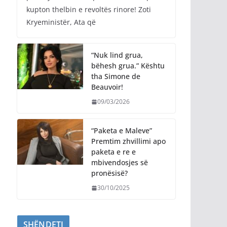
kupton thelbin e revoltës rinore! Zoti
Kryeministër, Ata që
“Nuk lind grua,
bëhesh grua.” Kështu
tha Simone de
Beauvoir!
09/03/2026
“Paketa e Maleve”
Premtim zhvillimi apo
paketa e re e
mbivendosjes së
pronësisë?
30/10/2025
SHËNDETI