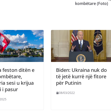
kombëtare (Foto)
a feston ditën e
Biden: Ukraina nuk do
ombëtare,
të jetë kurrë një fitore
ria sesi u krijua
për Putinin
i i pasur
08/03/2022
/2025