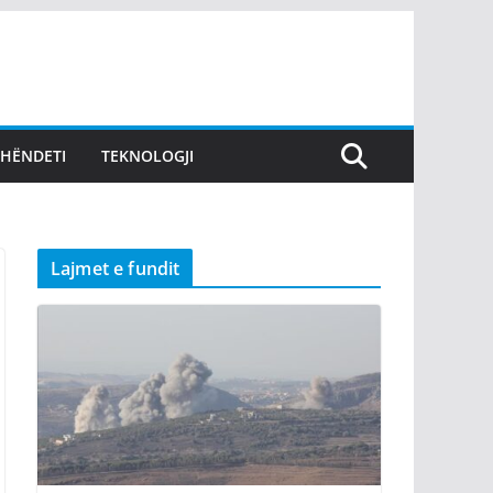
SHËNDETI
TEKNOLOGJI
Lajmet e fundit