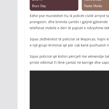
Edhe pse mundohet t’iu ik policët civilë arrijnë
prangosin, dhe brenda çantës i gjejnë gjësende t
telefonat mobile e deri të pajiset e ndryshme tek
Sipas zëdhënësit të policisë së Majorcas, hajni 
e një grupi kriminal që për cak kanë pushuesit 
Sipas policisë që kishin përcjell me vëmendje takt
priste viktimat t’i lënë çantat në karrige dhe sap