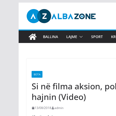
Skip
to
content
BALLINA
LAJME
SPORT
KR
BOTA
Si në filma aksion, po
hajnin (Video)
13/08/2018
admin