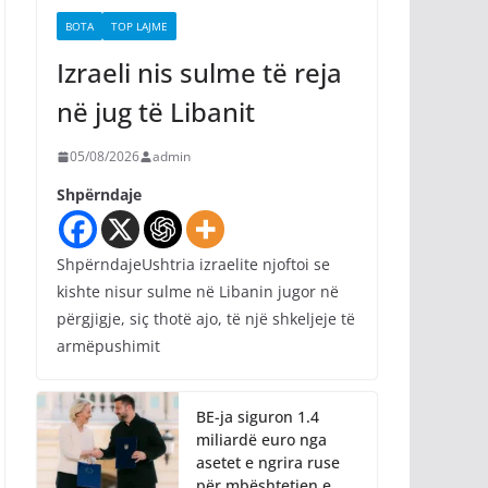
BOTA
TOP LAJME
Izraeli nis sulme të reja
në jug të Libanit
05/08/2026
admin
Shpërndaje
ShpërndajeUshtria izraelite njoftoi se
kishte nisur sulme në Libanin jugor në
përgjigje, siç thotë ajo, të një shkeljeje të
armëpushimit
BE-ja siguron 1.4
miliardë euro nga
asetet e ngrira ruse
për mbështetjen e