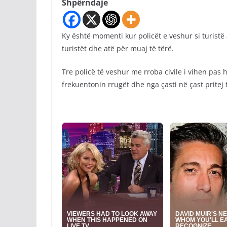
Shpërndaje
Ky është momenti kur policët e veshur si turistë 
turistët dhe atë për muaj të tërë.
Tre policë të veshur me rroba civile i vihen pas 
frekuentonin rrugët dhe nga çasti në çast pritej t