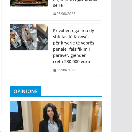
së re
05/08/2026
Privohen nga liria dy
shtetas të Kosovës
për kryerje të veprës
penale “falsifikim i
parave“, gjenden
rreth 230.000 euro
05/08/2026
OPINIONE