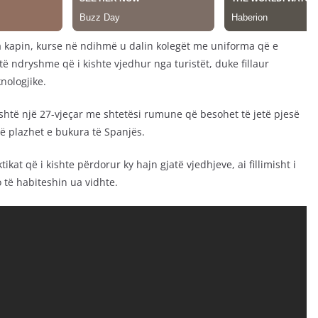
 ta kapin, kurse në ndihmë u dalin kolegët me uniforma që e
ë ndryshme që i kishte vjedhur nga turistët, duke fillaur
nologjike.
është një 27-vjeçar me shtetësi rumune që besohet të jetë pjesë
në plazhet e bukura të Spanjës.
ikat që i kishte përdorur ky hajn gjatë vjedhjeve, ai fillimisht i
o të habiteshin ua vidhte.