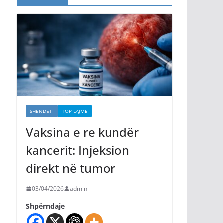
SHËNDETI
TOP LAJME
Vaksina e re kundër
kancerit: Injeksion
direkt në tumor
03/04/2026
admin
Shpërndaje