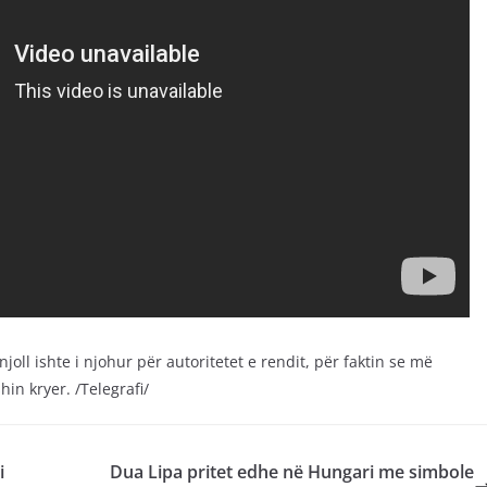
ll ishte i njohur për autoritetet e rendit, për faktin se më
in kryer. /Telegrafi/
i
Dua Lipa pritet edhe në Hungari me simbole