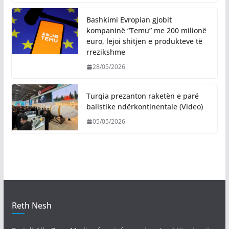
Bashkimi Evropian gjobit
kompaninë “Temu” me 200 milionë
euro, lejoi shitjen e produkteve të
rrezikshme
28/05/2026
Turqia prezanton raketën e parë
balistike ndërkontinentale (Video)
05/05/2026
Reth Nesh