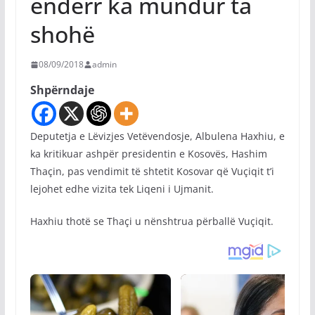
ëndërr ka mundur ta
shohë
08/09/2018
admin
Shpërndaje
Deputetja e Lëvizjes Vetëvendosje, Albulena Haxhiu, e
ka kritikuar ashpër presidentin e Kosovës, Hashim
Thaçin, pas vendimit të shtetit Kosovar që Vuçiqit t’i
lejohet edhe vizita tek Liqeni i Ujmanit.
Haxhiu thotë se Thaçi u nënshtrua përballë Vuçiqit.