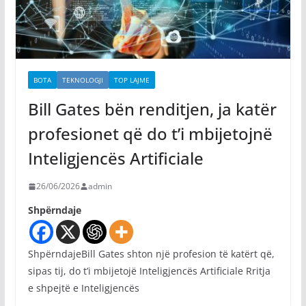
BOTA
TEKNOLOGJI
TOP LAJME
Bill Gates bën renditjen, ja katër
profesionet që do t’i mbijetojnë
Inteligjencës Artificiale
26/06/2026
admin
Shpërndaje
ShpërndajeBill Gates shton një profesion të katërt që,
sipas tij, do t’i mbijetojë Inteligjencës Artificiale Rritja
e shpejtë e Inteligjencës