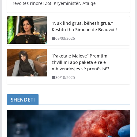
revoltës rinore! Zoti Kryeministër, Ata që
“Nuk lind grua, bëhesh grua.”
Kështu tha Simone de Beauvoir!
09/03/2026
“Paketa e Maleve” Premtim
zhvillimi apo paketa e re e
mbivendosjes së pronësisë?
30/10/2025
SHËNDETI