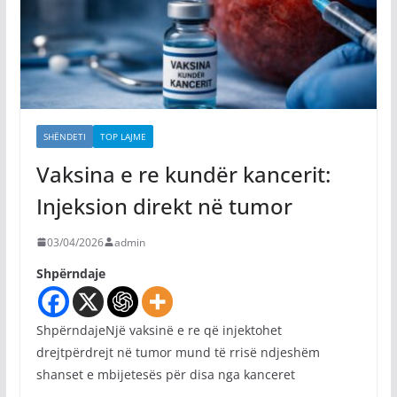
SHËNDETI
TOP LAJME
Vaksina e re kundër kancerit:
Injeksion direkt në tumor
03/04/2026
admin
Shpërndaje
ShpërndajeNjë vaksinë e re që injektohet
drejtpërdrejt në tumor mund të rrisë ndjeshëm
shanset e mbijetesës për disa nga kanceret