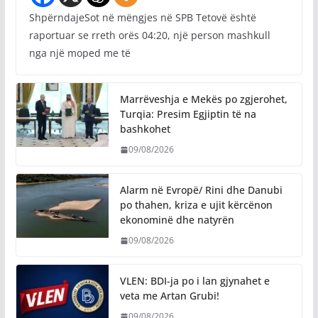
ShpërndajeSot në mëngjes në SPB Tetovë është
raportuar se rreth orës 04:20, një person mashkull
nga një moped me të
Marrëveshja e Mekës po zgjerohet,
Turqia: Presim Egjiptin të na
bashkohet
09/08/2026
Alarm në Evropë/ Rini dhe Danubi
po thahen, kriza e ujit kërcënon
ekonominë dhe natyrën
09/08/2026
VLEN: BDI-ja po i lan gjynahet e
veta me Artan Grubi!
09/08/2026