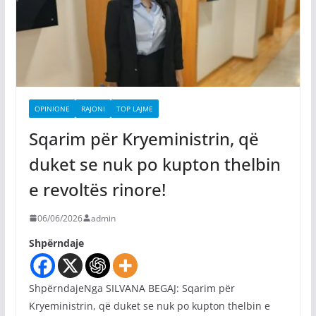
OPINIONE
RAJONI
TOP LAJME
Sqarim për Kryeministrin, që
duket se nuk po kupton thelbin
e revoltës rinore!
06/06/2026
admin
Shpërndaje
ShpërndajeNga SILVANA BEGAJ: Sqarim për
Kryeministrin, që duket se nuk po kupton thelbin e