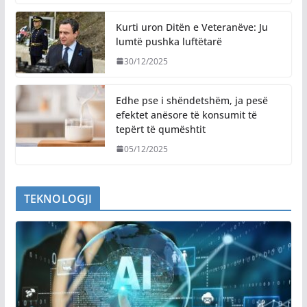
Kurti uron Ditën e Veteranëve: Ju
lumtë pushka luftëtarë
30/12/2025
Edhe pse i shëndetshëm, ja pesë
efektet anësore të konsumit të
tepërt të qumështit
05/12/2025
TEKNOLOGJI