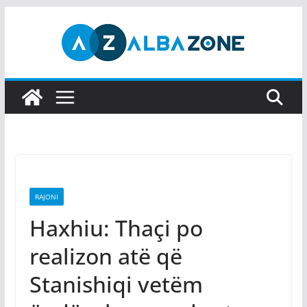
Skip
to
content
RAJONI
Haxhiu: Thaçi po
realizon atë që
Stanishiqi vetëm