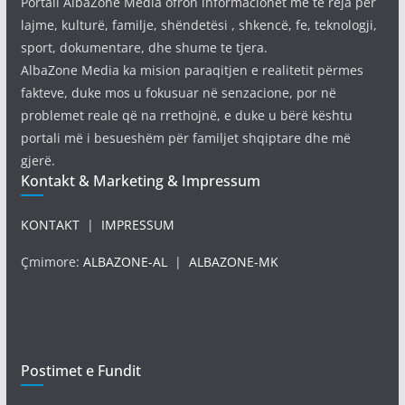
Portali AlbaZone Media ofron informacionet më të reja për
lajme, kulturë, familje, shëndetësi , shkencë, fe, teknologji,
sport, dokumentare, dhe shume te tjera.
AlbaZone Media ka mision paraqitjen e realitetit përmes
fakteve, duke mos u fokusuar në senzacione, por në
problemet reale që na rrethojnë, e duke u bërë kështu
portali më i besueshëm për familjet shqiptare dhe më
gjerë.
Kontakt & Marketing & Impressum
KONTAKT
|
IMPRESSUM
Çmimore:
ALBAZONE-AL
|
ALBAZONE-MK
Postimet e Fundit