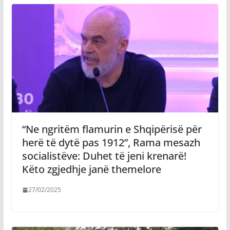
“Ne ngritëm flamurin e Shqipërisë për
herë të dytë pas 1912”, Rama mesazh
socialistëve: Duhet të jeni krenarë!
Këto zgjedhje janë themelore
27/02/2025