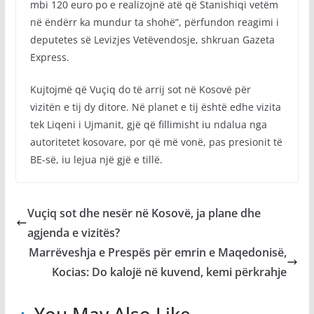
mbi 120 euro po e realizojnë atë që Stanishiqi vetëm
në ëndërr ka mundur ta shohë”, përfundon reagimi i
deputetes së Levizjes Vetëvendosje, shkruan Gazeta
Express.
Kujtojmë që Vuçiq do të arrij sot në Kosovë për
vizitën e tij dy ditore. Në planet e tij është edhe vizita
tek Liqeni i Ujmanit, gjë që fillimisht iu ndalua nga
autoritetet kosovare, por që më vonë, pas presionit të
BE-së, iu lejua një gjë e tillë.
Vuçiq sot dhe nesër në Kosovë, ja plane dhe
agjenda e vizitës?
Marrëveshja e Prespës për emrin e Maqedonisë,
Kocias: Do kalojë në kuvend, kemi përkrahje