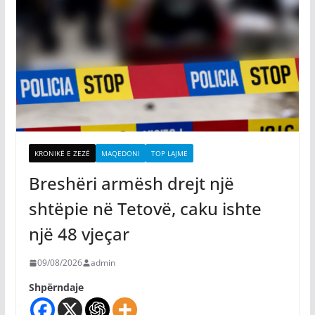
KRONIKË E ZEZË
MAQEDONI
TOP LAJME
Breshëri armësh drejt një
shtëpie në Tetovë, caku ishte
një 48 vjeçar
09/08/2026
admin
Shpërndaje