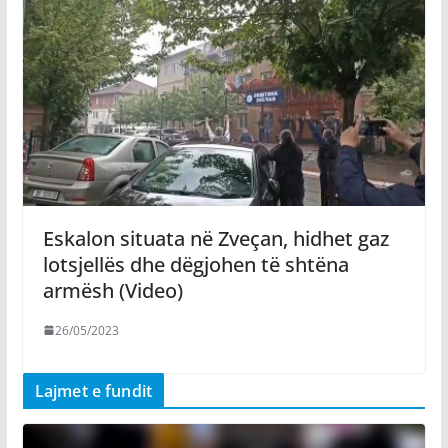
Eskalon situata në Zveçan, hidhet gaz
lotsjellës dhe dëgjohen të shtëna
armësh (Video)
26/05/2023
Lajmet e fundit