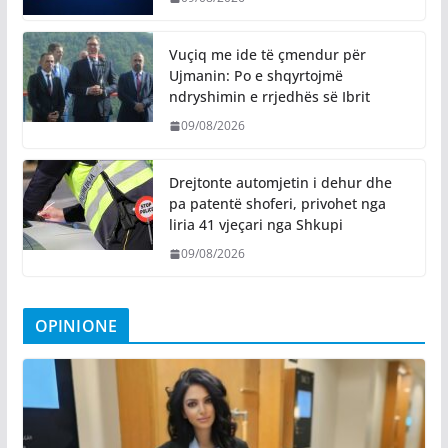
​Vuçiq me ide të çmendur për
Ujmanin: Po e shqyrtojmë
ndryshimin e rrjedhës së Ibrit
09/08/2026
Drejtonte automjetin i dehur dhe
pa patentë shoferi, privohet nga
liria 41 vjeçari nga Shkupi
09/08/2026
OPINIONE