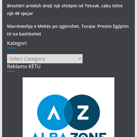
Breshëri armësh drejt një shtëpie në Tetovë, caku ishte
një 48 vjeçar
Marrëveshja e Mekës po zgjerohet, Turqia: Presim Egjiptin
të na bashkohet
Kategori
Kategori
Reklamo KËTU