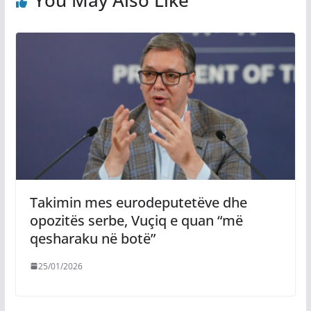
You May Also Like
Takimin mes eurodeputetëve dhe
opozitës serbe, Vuçiq e quan “më
qesharaku në botë”
25/01/2026