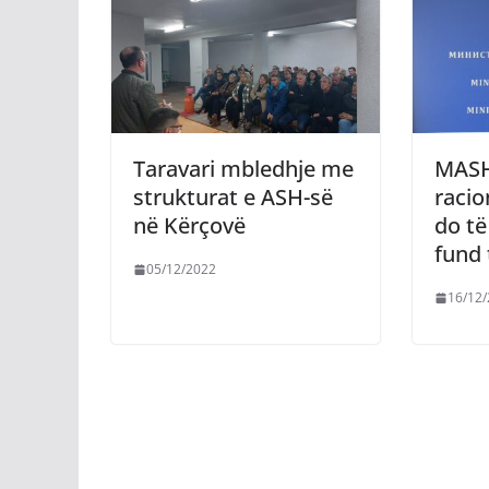
Taravari mbledhje me
MASH
strukturat e ASH-së
racio
në Kërçovë
do të
fund 
05/12/2022
16/12