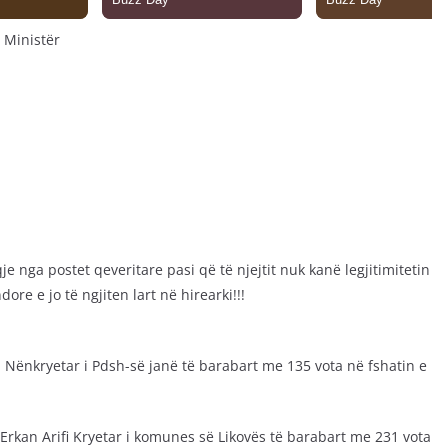
 Ministër
 nga postet qeveritare pasi që të njejtit nuk kanë legjitimitetin
ore e jo të ngjiten lart në hirearki!!!
Nënkryetar i Pdsh-së janë të barabart me 135 vota në fshatin e
Erkan Arifi Kryetar i komunes së Likovës të barabart me 231 vota