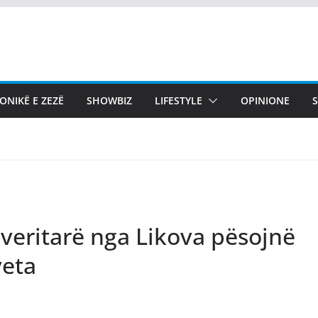
ONIKË E ZEZË
SHOWBIZ
LIFESTYLE
OPINIONE
everitarë nga Likova pësojnë
veta