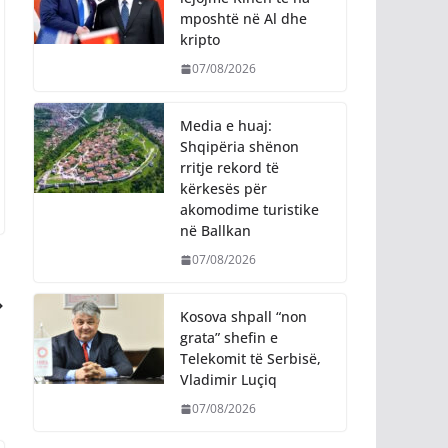
mposhtë në Al dhe
kripto
07/08/2026
Media e huaj:
Shqipëria shënon
rritje rekord të
kërkesës për
akomodime turistike
në Ballkan
07/08/2026
Kosova shpall “non
grata” shefin e
Telekomit të Serbisë,
Vladimir Luçiq
07/08/2026