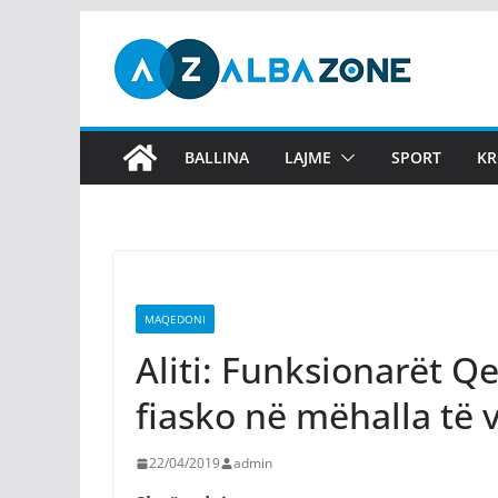
Skip
to
content
BALLINA
LAJME
SPORT
KR
MAQEDONI
Aliti: Funksionarët Q
fiasko në mëhalla të 
22/04/2019
admin