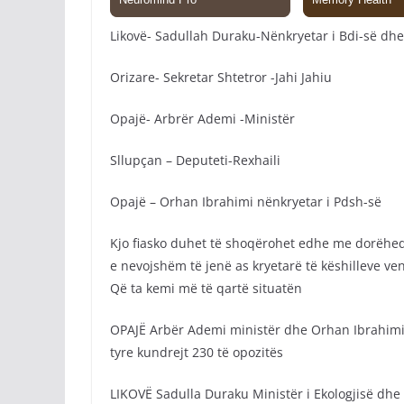
Likovë- Sadullah Duraku-Nënkryetar i Bdi-së dhe
Orizare- Sekretar Shtetror -Jahi Jahiu
Opajë- Arbrër Ademi -Ministër
Sllupçan – Deputeti-Rexhaili
Opajë – Orhan Ibrahimi nënkryetar i Pdsh-së
Kjo fiasko duhet të shoqërohet edhe me dorëheqje
e nevojshëm të jenë as kryetarë të këshilleve vend
Që ta kemi më të qartë situatën
OPAJË Arbër Ademi ministër dhe Orhan Ibrahimi 
tyre kundrejt 230 të opozitës
LIKOVË Sadulla Duraku Ministër i Ekologjisë dhe 