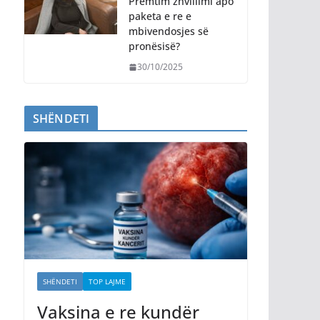
Premtim zhvillimi apo
paketa e re e
mbivendosjes së
pronësisë?
30/10/2025
SHËNDETI
SHËNDETI
TOP LAJME
Vaksina e re kundër