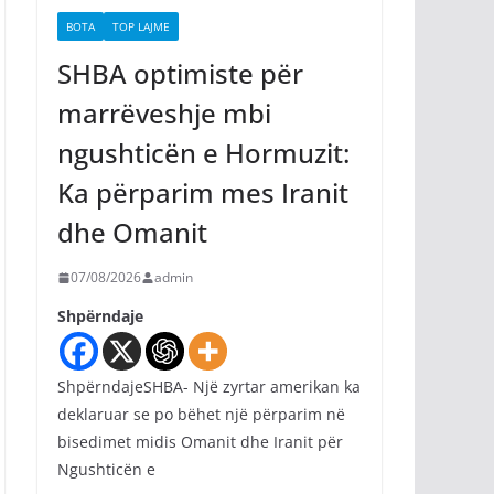
BOTA
TOP LAJME
SHBA optimiste për
marrëveshje mbi
ngushticën e Hormuzit:
Ka përparim mes Iranit
dhe Omanit
07/08/2026
admin
Shpërndaje
ShpërndajeSHBA- Një zyrtar amerikan ka
deklaruar se po bëhet një përparim në
bisedimet midis Omanit dhe Iranit për
Ngushticën e