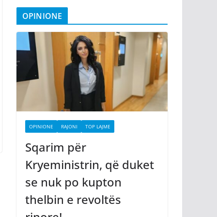
OPINIONE
OPINIONE
RAJONI
TOP LAJME
Sqarim për
Kryeministrin, që duket
se nuk po kupton
thelbin e revoltës
rinore!