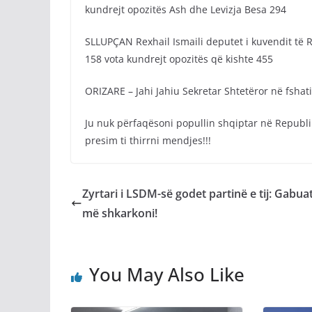
kundrejt opozitës Ash dhe Levizja Besa 294
SLLUPÇAN Rexhail Ismaili deputet i kuvendit të RV
158 vota kundrejt opozitës që kishte 455
ORIZARE – Jahi Jahiu Sekretar Shtetëror në fshat
Ju nuk përfaqësoni popullin shqiptar në Republ
presim ti thirrni mendjes!!!
Zyrtari i LSDM-së godet partinë e tij: Gabuat
më shkarkoni!
You May Also Like