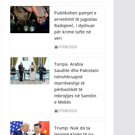
Publikohen pamjet e
arrestimit të Jugoslav
Radojević, i dyshuar
për krime lufte në
veri
07/08/2026
Turqia, Arabia
Saudite dhe Pakistani
nënshkruajnë
marrëveshje të
përbashkët të
mbrojtjes në Samitin
e Mekës
07/08/2026
Trump: Nuk do ta
lejojmë Kinën të na