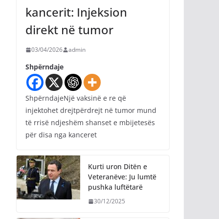
kancerit: Injeksion
direkt në tumor
03/04/2026
admin
Shpërndaje
ShpërndajeNjë vaksinë e re që
injektohet drejtpërdrejt në tumor mund
të rrisë ndjeshëm shanset e mbijetesës
për disa nga kanceret
Kurti uron Ditën e
Veteranëve: Ju lumtë
pushka luftëtarë
30/12/2025