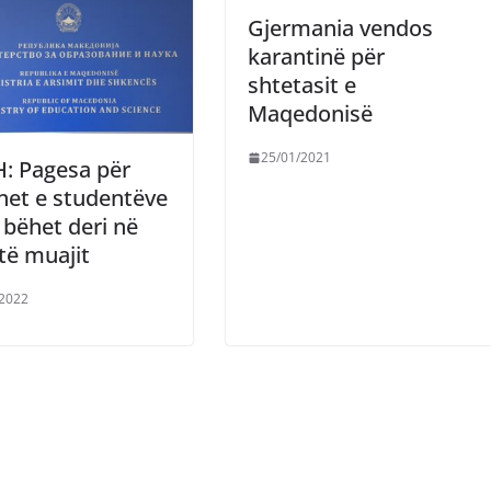
Gjermania vendos
karantinë për
shtetasit e
Maqedonisë
25/01/2021
: Pagesa për
net e studentëve
 bëhet deri në
të muajit
/2022