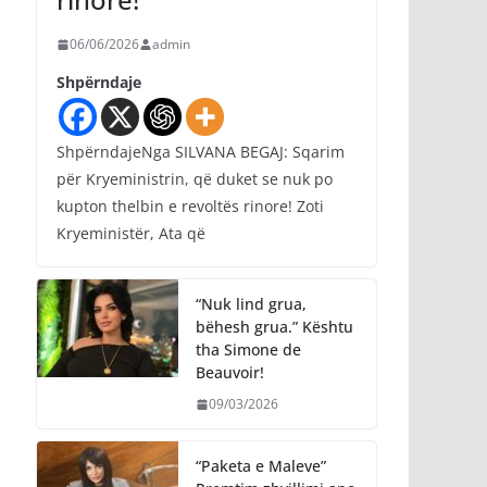
06/06/2026
admin
Shpërndaje
ShpërndajeNga SILVANA BEGAJ: Sqarim
për Kryeministrin, që duket se nuk po
kupton thelbin e revoltës rinore! Zoti
Kryeministër, Ata që
“Nuk lind grua,
bëhesh grua.” Kështu
tha Simone de
Beauvoir!
09/03/2026
“Paketa e Maleve”