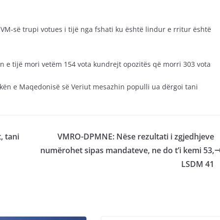
M-së trupi votues i tijë nga fshati ku është lindur e rritur është
in e tijë mori vetëm 154 vota kundrejt opozitës që morri 303 vota
ikën e Maqedonisë së Veriut mesazhin populli ua dërgoi tani
, tani
VMRO-DPMNE: Nëse rezultati i zgjedhjeve
numërohet sipas mandateve, ne do t’i kemi 53,
LSDM 41