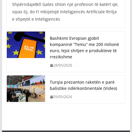
ShpërndajeBill Gates shton një profesion të katërt që,
sipas tij, do t’i mbijetojë Inteligjencës Artificiale Rritja
e shpejtë e Inteligjencës
Bashkimi Evropian gjobit
kompaninë “Temu” me 200 milionë
euro, lejoi shitjen e produkteve të
rrezikshme
28/05/2026
Turqia prezanton raketën e parë
balistike ndërkontinentale (Video)
05/05/2026