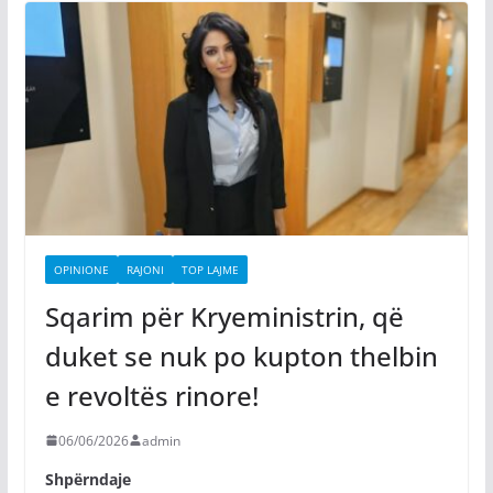
OPINIONE
RAJONI
TOP LAJME
Sqarim për Kryeministrin, që
duket se nuk po kupton thelbin
e revoltës rinore!
06/06/2026
admin
Shpërndaje