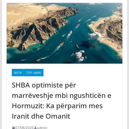
BOTA
TOP LAJME
SHBA optimiste për
marrëveshje mbi ngushticën e
Hormuzit: Ka përparim mes
Iranit dhe Omanit
07/08/2026
admin