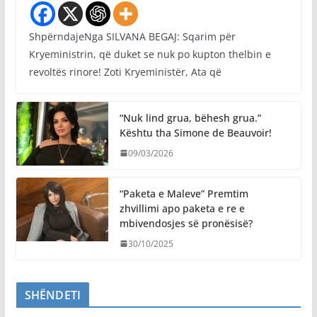
ShpërndajeNga SILVANA BEGAJ: Sqarim për
Kryeministrin, që duket se nuk po kupton thelbin e
revoltës rinore! Zoti Kryeministër, Ata që
“Nuk lind grua, bëhesh grua.”
Kështu tha Simone de Beauvoir!
09/03/2026
“Paketa e Maleve” Premtim
zhvillimi apo paketa e re e
mbivendosjes së pronësisë?
30/10/2025
SHËNDETI