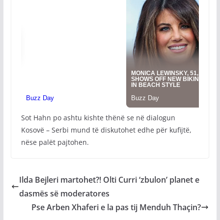
Sot Hahn po ashtu kishte thënë se në dialogun
Kosovë – Serbi mund të diskutohet edhe për kufijtë,
nëse palët pajtohen.
Ilda Bejleri martohet?! Olti Curri ‘zbulon’ planet e
dasmës së moderatores
Pse Arben Xhaferi e la pas tij Menduh Thaçin?