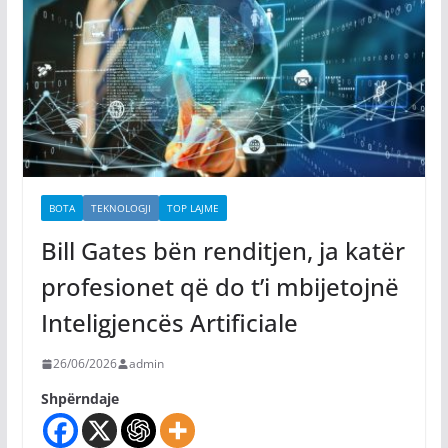
BOTA
TEKNOLOGJI
TOP LAJME
Bill Gates bën renditjen, ja katër
profesionet që do t’i mbijetojnë
Inteligjencës Artificiale
26/06/2026
admin
Shpërndaje