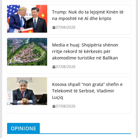
Trump: Nuk do ta lejojmë Kinën të
na mposhtë në Al dhe kripto
07/08/2026
Media e huaj: Shqipëria shënon
rritje rekord të kërkesës për
akomodime turistike në Ballkan
07/08/2026
Kosova shpall “non grata” shefin e
Telekomit të Serbisë, Vladimir
Luçiq
07/08/2026
OPINIONE