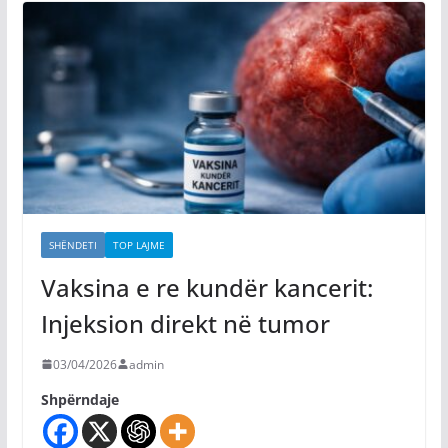
SHËNDETI
TOP LAJME
Vaksina e re kundër kancerit:
Injeksion direkt në tumor
03/04/2026
admin
Shpërndaje