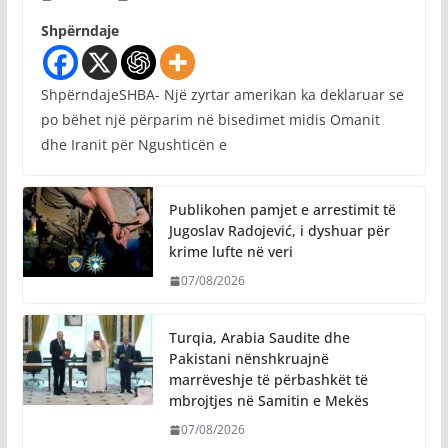
Shpërndaje
ShpërndajeSHBA- Një zyrtar amerikan ka deklaruar se
po bëhet një përparim në bisedimet midis Omanit
dhe Iranit për Ngushticën e
Publikohen pamjet e arrestimit të
Jugoslav Radojević, i dyshuar për
krime lufte në veri
07/08/2026
Turqia, Arabia Saudite dhe
Pakistani nënshkruajnë
marrëveshje të përbashkët të
mbrojtjes në Samitin e Mekës
07/08/2026