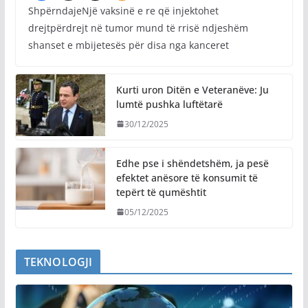
ShpërndajeNjë vaksinë e re që injektohet
drejtpërdrejt në tumor mund të rrisë ndjeshëm
shanset e mbijetesës për disa nga kanceret
Kurti uron Ditën e Veteranëve: Ju
lumtë pushka luftëtarë
30/12/2025
Edhe pse i shëndetshëm, ja pesë
efektet anësore të konsumit të
tepërt të qumështit
05/12/2025
TEKNOLOGJI