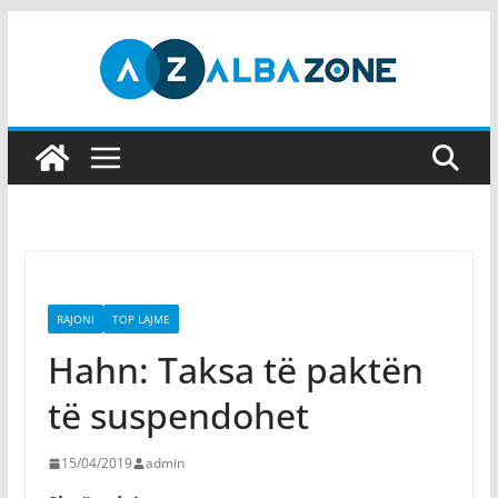
Skip
to
content
RAJONI
TOP LAJME
Hahn: Taksa të paktën
të suspendohet
15/04/2019
admin