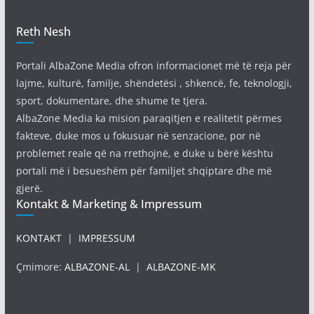
Reth Nesh
Portali AlbaZone Media ofron informacionet më të reja për
lajme, kulturë, familje, shëndetësi , shkencë, fe, teknologji,
sport, dokumentare, dhe shume te tjera.
AlbaZone Media ka mision paraqitjen e realitetit përmes
fakteve, duke mos u fokusuar në senzacione, por në
problemet reale që na rrethojnë, e duke u bërë kështu
portali më i besueshëm për familjet shqiptare dhe më
gjerë.
Kontakt & Marketing & Impressum
KONTAKT
|
IMPRESSUM
Çmimore:
ALBAZONE-AL
|
ALBAZONE-MK