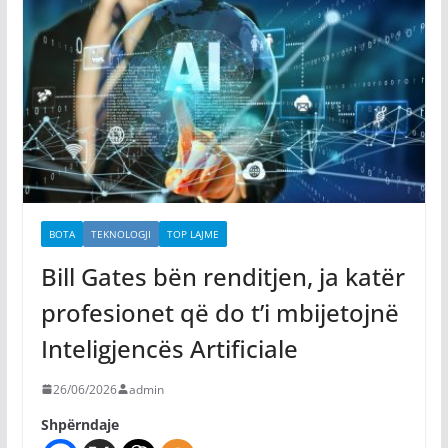
BOTA
TEKNOLOGJI
TOP LAJME
Bill Gates bën renditjen, ja katër
profesionet që do t’i mbijetojnë
Inteligjencës Artificiale
26/06/2026
admin
Shpërndaje