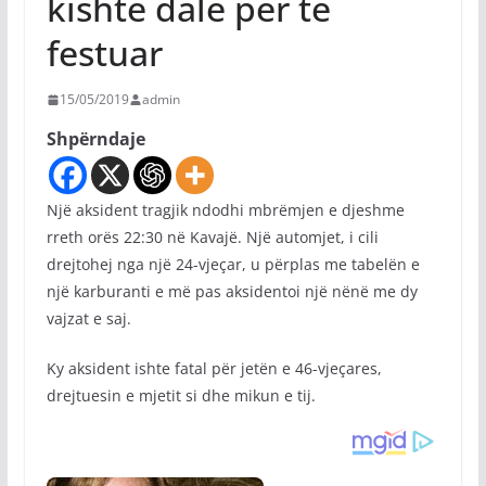
kishte dalë për të
festuar
15/05/2019
admin
Shpërndaje
Një aksident tragjik ndodhi mbrëmjen e djeshme
rreth orës 22:30 në Kavajë. Një automjet, i cili
drejtohej nga një 24-vjeçar, u përplas me tabelën e
një karburanti e më pas aksidentoi një nënë me dy
vajzat e saj.
Ky aksident ishte fatal për jetën e 46-vjeçares,
drejtuesin e mjetit si dhe mikun e tij.