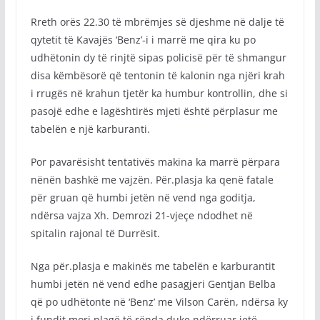
Rreth orës 22.30 të mbrëmjes së djeshme në dalje të
qytetit të Kavajës ‘Benz’-i i marrë me qira ku po
udhëtonin dy të rinjtë sipas policisë për të shmangur
disa këmbësorë që tentonin të kalonin nga njëri krah
i rrugës në krahun tjetër ka humbur kontrollin, dhe si
pasojë edhe e lagështirës mjeti është përplasur me
tabelën e një karburanti.
Por pavarësisht tentativës makina ka marrë përpara
nënën bashkë me vajzën. Për.plasja ka qenë fatale
për gruan që humbi jetën në vend nga goditja,
ndërsa vajza Xh. Demrozi 21-vjeçe ndodhet në
spitalin rajonal të Durrësit.
Nga për.plasja e makinës me tabelën e karburantit
humbi jetën në vend edhe pasagjeri Gentjan Belba
që po udhëtonte në ‘Benz’ me Vilson Carën, ndërsa ky
i fundit mori plagë të rënda duke ndërruar jetë