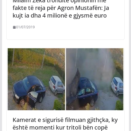
Milaim Zeka tronditë opinionin me
fakte të reja për Agron Mustafën: Ja
kujt ia dha 4 milionë e gjysmë euro
01/07/2019
Kamerat e sigurisë filmuan gjithçka, ky
është momenti kur tritoli bën copë