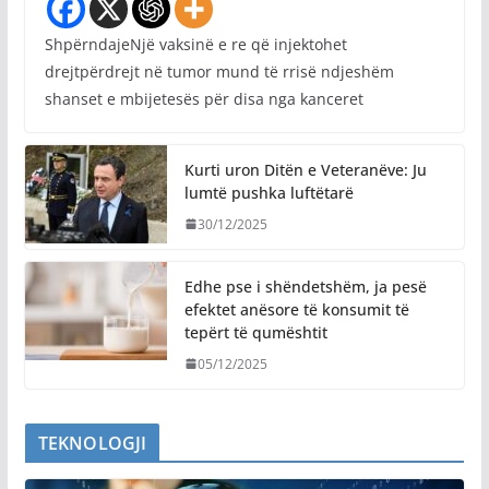
ShpërndajeNjë vaksinë e re që injektohet
drejtpërdrejt në tumor mund të rrisë ndjeshëm
shanset e mbijetesës për disa nga kanceret
Kurti uron Ditën e Veteranëve: Ju
lumtë pushka luftëtarë
30/12/2025
Edhe pse i shëndetshëm, ja pesë
efektet anësore të konsumit të
tepërt të qumështit
05/12/2025
TEKNOLOGJI