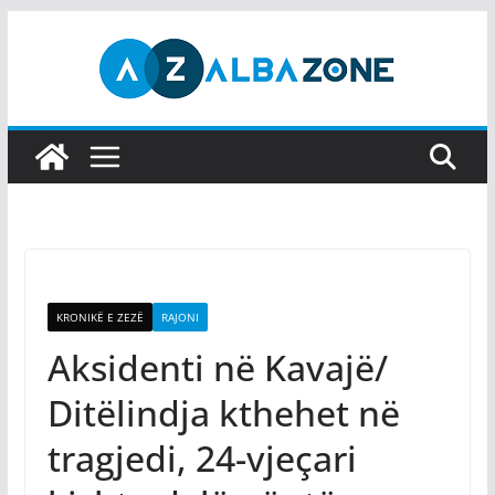
Skip
to
content
KRONIKË E ZEZË
RAJONI
Aksidenti në Kavajë/
Ditëlindja kthehet në
tragjedi, 24-vjeçari