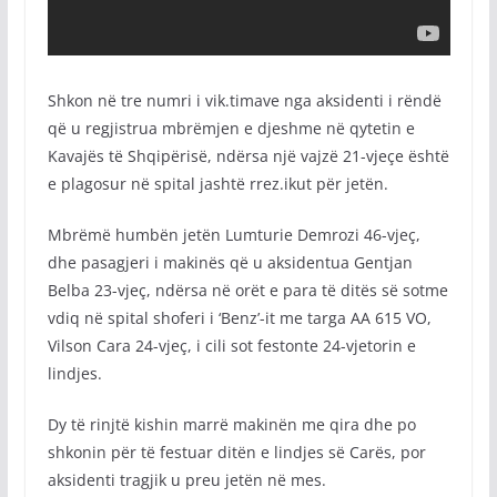
Shkon në tre numri i vik.timave nga aksidenti i rëndë
që u regjistrua mbrëmjen e djeshme në qytetin e
Kavajës të Shqipërisë, ndërsa një vajzë 21-vjeçe është
e plagosur në spital jashtë rrez.ikut për jetën.
Mbrëmë humbën jetën Lumturie Demrozi 46-vjeç,
dhe pasagjeri i makinës që u aksidentua Gentjan
Belba 23-vjeç, ndërsa në orët e para të ditës së sotme
vdiq në spital shoferi i ‘Benz’-it me targa AA 615 VO,
Vilson Cara 24-vjeç, i cili sot festonte 24-vjetorin e
lindjes.
Dy të rinjtë kishin marrë makinën me qira dhe po
shkonin për të festuar ditën e lindjes së Carës, por
aksidenti tragjik u preu jetën në mes.