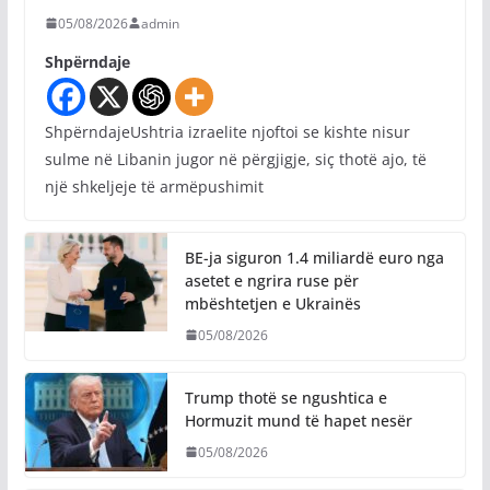
05/08/2026
admin
Shpërndaje
ShpërndajeUshtria izraelite njoftoi se kishte nisur
sulme në Libanin jugor në përgjigje, siç thotë ajo, të
një shkeljeje të armëpushimit
BE-ja siguron 1.4 miliardë euro nga
asetet e ngrira ruse për
mbështetjen e Ukrainës
05/08/2026
Trump thotë se ngushtica e
Hormuzit mund të hapet nesër
05/08/2026