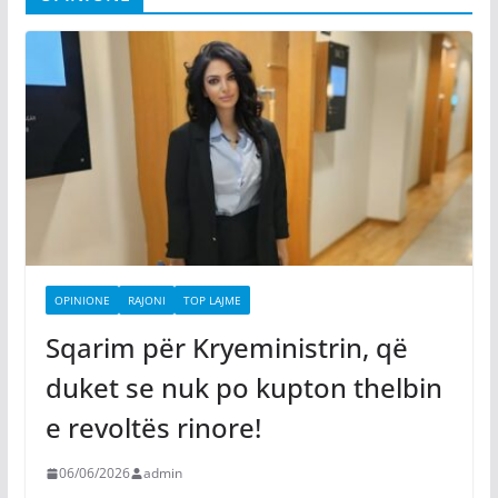
OPINIONE
RAJONI
TOP LAJME
Sqarim për Kryeministrin, që
duket se nuk po kupton thelbin
e revoltës rinore!
06/06/2026
admin