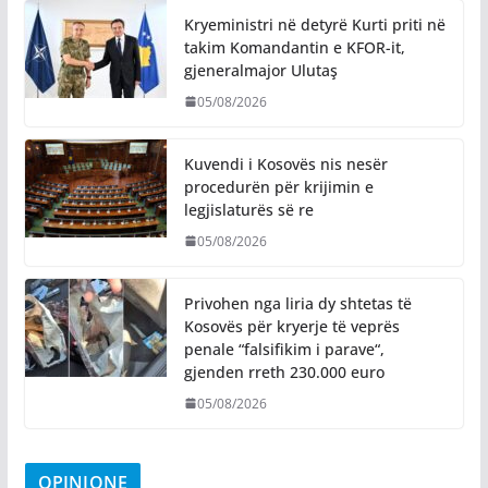
Kryeministri në detyrë Kurti priti në
takim Komandantin e KFOR-it,
gjeneralmajor Ulutaş
05/08/2026
Kuvendi i Kosovës nis nesër
procedurën për krijimin e
legjislaturës së re
05/08/2026
Privohen nga liria dy shtetas të
Kosovës për kryerje të veprës
penale “falsifikim i parave“,
gjenden rreth 230.000 euro
05/08/2026
OPINIONE