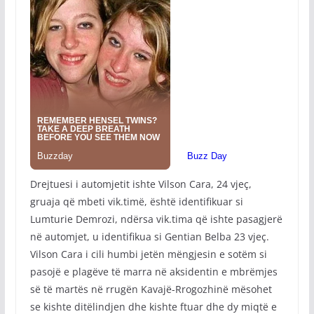
Drejtuesi i automjetit ishte Vilson Cara, 24 vjeç,
gruaja që mbeti vik.timë, është identifikuar si
Lumturie Demrozi, ndërsa vik.tima që ishte pasagjerë
në automjet, u identifikua si Gentian Belba 23 vjeç.
Vilson Cara i cili humbi jetën mëngjesin e sotëm si
pasojë e plagëve të marra në aksidentin e mbrëmjes
së të martës në rrugën Kavajë-Rrogozhinë mësohet
se kishte ditëlindjen dhe kishte ftuar dhe dy miqtë e