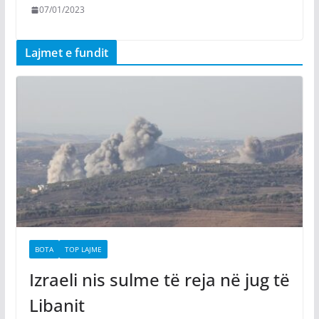
07/01/2023
Lajmet e fundit
BOTA
TOP LAJME
Izraeli nis sulme të reja në jug të
Libanit