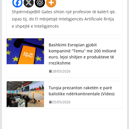
ShpërndajeBill Gates shton një profesion të katërt që,
sipas tij, do t’i mbijetojë Inteligjencës Artificiale Rritja
e shpejtë e Inteligjencës
Bashkimi Evropian gjobit
kompaninë “Temu” me 200 milionë
euro, lejoi shitjen e produkteve të
rrezikshme
28/05/2026
Turqia prezanton raketën e parë
balistike ndërkontinentale (Video)
05/05/2026