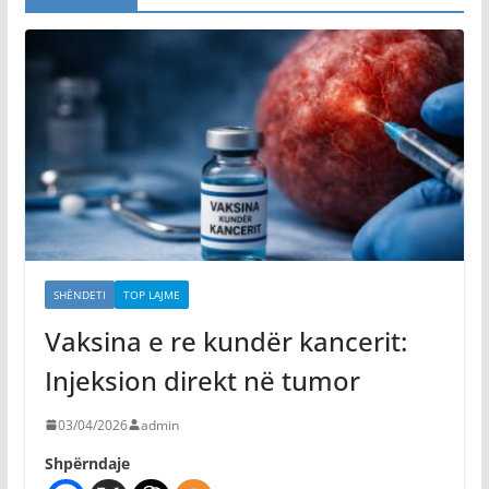
SHËNDETI
TOP LAJME
Vaksina e re kundër kancerit:
Injeksion direkt në tumor
03/04/2026
admin
Shpërndaje