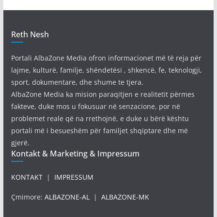
Reth Nesh
Portali AlbaZone Media ofron informacionet më të reja për
lajme, kulturë, familje, shëndetësi , shkencë, fe, teknologji,
sport, dokumentare, dhe shume te tjera.
AlbaZone Media ka mision paraqitjen e realitetit përmes
fakteve, duke mos u fokusuar në senzacione, por në
problemet reale që na rrethojnë, e duke u bërë kështu
portali më i besueshëm për familjet shqiptare dhe më
gjerë.
Kontakt & Marketing & Impressum
KONTAKT
|
IMPRESSUM
Çmimore:
ALBAZONE-AL
|
ALBAZONE-MK