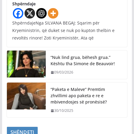
Shpërndaje
ShpërndajeNga SILVANA BEGAJ: Sqarim për
Kryeministrin, që duket se nuk po kupton thelbin e
revoltës rinore! Zoti Kryeministër, Ata që
“Nuk lind grua, bëhesh grua.”
Kështu tha Simone de Beauvoir!
09/03/2026
“Paketa e Maleve” Premtim
zhvillimi apo paketa e re e
mbivendosjes së pronësisë?
30/10/2025
SHËNDETI