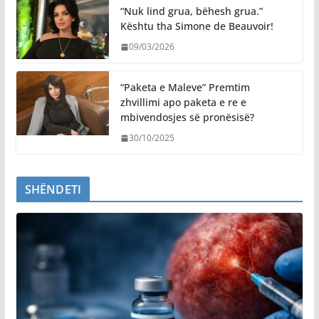
“Nuk lind grua, bëhesh grua.”
Kështu tha Simone de Beauvoir!
09/03/2026
“Paketa e Maleve” Premtim
zhvillimi apo paketa e re e
mbivendosjes së pronësisë?
30/10/2025
SHËNDETI