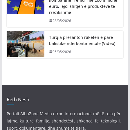
kompaninë “Temu” me 200 milionë
euro, lejoi shitjen e produkteve të
rrezikshme
28/05/2026
Turqia prezanton raketën e parë
balistike ndërkontinentale (Video)
05/05/2026
Reth Nesh
Portali AlbaZone Media ofron informacionet më të reja për
lajme, kulturë, familje, shëndetësi , shkencë, fe, teknologji,
sport, dokumentare, dhe shume te tjera.