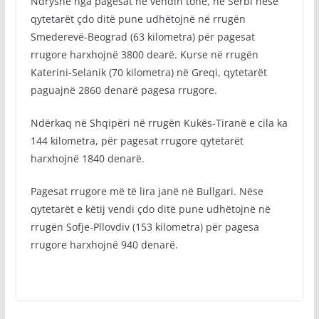
Ndryshe nga pagesat në vendin tonë, në Serbi nëse
qytetarët çdo ditë pune udhëtojnë në rrugën
Smederevë-Beograd (63 kilometra) për pagesat
rrugore harxhojnë 3800 dearë. Kurse në rrugën
Katerini-Selanik (70 kilometra) në Greqi, qytetarët
paguajnë 2860 denarë pagesa rrugore.
Ndërkaq në Shqipëri në rrugën Kukës-Tiranë e cila ka
144 kilometra, për pagesat rrugore qytetarët
harxhojnë 1840 denarë.
Pagesat rrugore më të lira janë në Bullgari. Nëse
qytetarët e këtij vendi çdo ditë pune udhëtojnë në
rrugën Sofje-Pllovdiv (153 kilometra) për pagesa
rrugore harxhojnë 940 denarë.