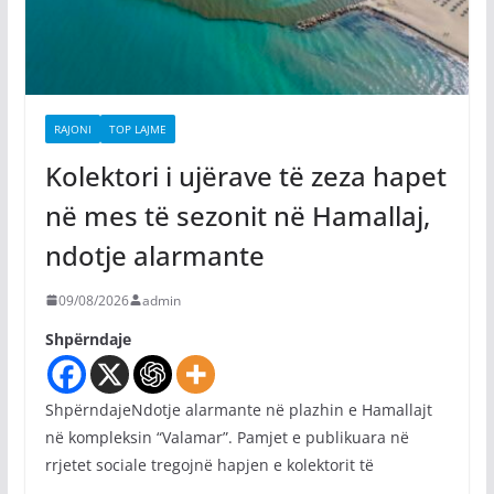
RAJONI
TOP LAJME
Kolektori i ujërave të zeza hapet
në mes të sezonit në Hamallaj,
ndotje alarmante
09/08/2026
admin
Shpërndaje
ShpërndajeNdotje alarmante në plazhin e Hamallajt
në kompleksin “Valamar”. Pamjet e publikuara në
rrjetet sociale tregojnë hapjen e kolektorit të