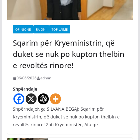
OPINIONE
RAJONI
TOP LAJME
Sqarim për Kryeministrin, që
duket se nuk po kupton thelbin
e revoltës rinore!
06/06/2026
admin
Shpërndaje
ShpërndajeNga SILVANA BEGAJ: Sqarim për
Kryeministrin, që duket se nuk po kupton thelbin e
revoltës rinore! Zoti Kryeministër, Ata që