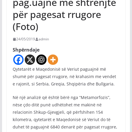
pag.uajnë më shtrenjtë
për pagesat rrugore
(Foto)
24/05/2019
admin
Shpërndaje
Qytetarët e Maqedonisë së Veriut paguajnë më
shumë për pagesat rrugore, në krahasim me vendet
e rajonit, si Serbia, Greqia, Shqipëria dhe Bullgaria.
Në një analizë që është bërë nga “Metamorfozis”,
nëse çdo ditë punë udhëtohet me makinë në
relacionin Shkup-Gjevgjeli, që përfshihen 154
kilometra, qytetarët e Maqedonisë së Veriut do të
duhet të paguajnë 6840 denarë për pagesat rrugore,