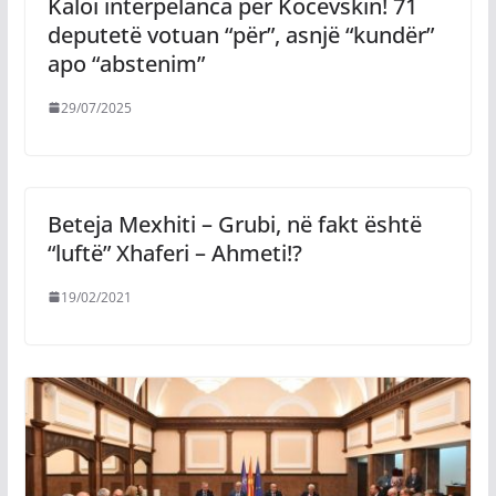
Kaloi interpelanca për Kocevskin! 71
deputetë votuan “për”, asnjë “kundër”
apo “abstenim”
29/07/2025
Beteja Mexhiti – Grubi, në fakt është
“luftë” Xhaferi – Ahmeti!?
19/02/2021