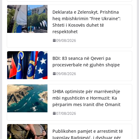
Deklarata e Zelenskyt, Prishtina
heq mbishkrimin “Free Ukraine”:
Shteti i Kosovës duhet të
respektohet
09/08/2026
BDI: 83 seanca në Qeveri pa
procesverbale në gjuhën shqipe
09/08/2026
SHBA optimiste për marrëveshje
mbi ngushticën e Hormuzit: Ka
përparim mes Iranit dhe Omanit
07/08/2026
Publikohen pamjet e arrestimit të
Jugoslav Radojević, i dyshuar për