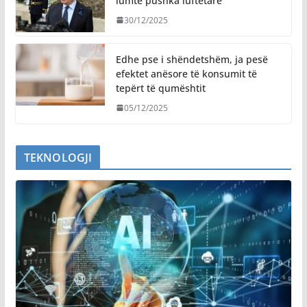
lumtë pushka luftëtarë
30/12/2025
Edhe pse i shëndetshëm, ja pesë
efektet anësore të konsumit të
tepërt të qumështit
05/12/2025
TEKNOLOGJI