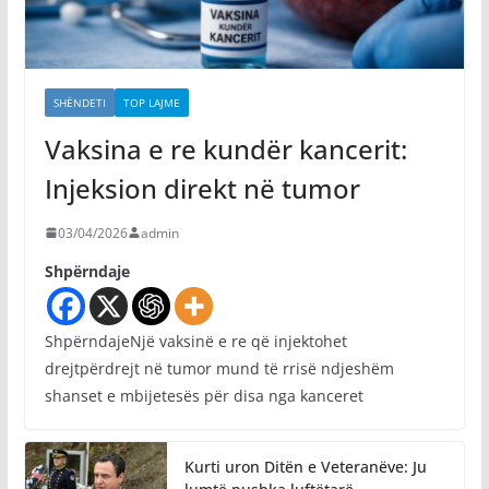
SHËNDETI
TOP LAJME
Vaksina e re kundër kancerit:
Injeksion direkt në tumor
03/04/2026
admin
Shpërndaje
ShpërndajeNjë vaksinë e re që injektohet
drejtpërdrejt në tumor mund të rrisë ndjeshëm
shanset e mbijetesës për disa nga kanceret
Kurti uron Ditën e Veteranëve: Ju