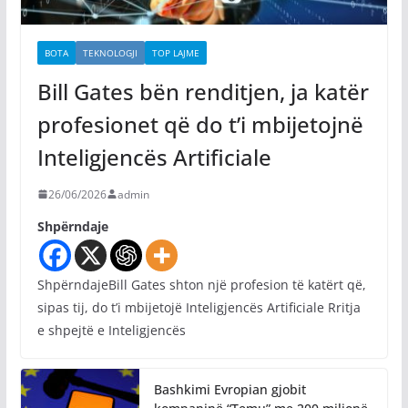
BOTA
TEKNOLOGJI
TOP LAJME
Bill Gates bën renditjen, ja katër
profesionet që do t’i mbijetojnë
Inteligjencës Artificiale
26/06/2026
admin
Shpërndaje
ShpërndajeBill Gates shton një profesion të katërt që,
sipas tij, do t’i mbijetojë Inteligjencës Artificiale Rritja
e shpejtë e Inteligjencës
Bashkimi Evropian gjobit