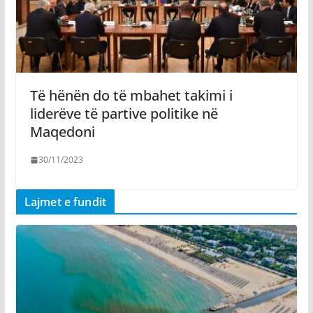
Të hënën do të mbahet takimi i
liderëve të partive politike në
Maqedoni
30/11/2023
Lajmet e fundit