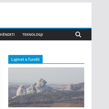
SHËNDETI
TEKNOLOGJI
Lajmet e fundit