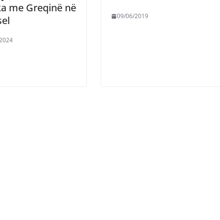
ka me Greqinë në
09/06/2019
el
/2024