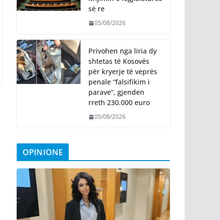
së re
05/08/2026
Privohen nga liria dy
shtetas të Kosovës
për kryerje të veprës
penale “falsifikim i
parave“, gjenden
rreth 230.000 euro
05/08/2026
OPINIONE