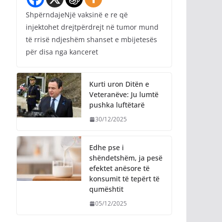
ShpërndajeNjë vaksinë e re që
injektohet drejtpërdrejt në tumor mund
të rrisë ndjeshëm shanset e mbijetesës
për disa nga kanceret
Kurti uron Ditën e
Veteranëve: Ju lumtë
pushka luftëtarë
30/12/2025
Edhe pse i
shëndetshëm, ja pesë
efektet anësore të
konsumit të tepërt të
qumështit
05/12/2025