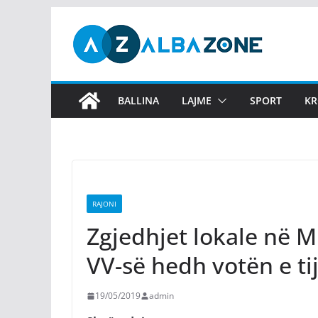
Skip
to
content
BALLINA
LAJME
SPORT
KR
RAJONI
Zgjedhjet lokale në M
VV-së hedh votën e ti
19/05/2019
admin