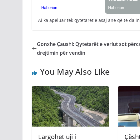
Ai ka apeluar tek qytetarët e asaj ane që të dalin
​Gonxhe Çaushi: Qytetarët e veriut sot përc
drejtimin për vendin
You May Also Like
Largohet uji i
Çësht