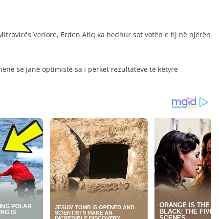
Mitrovicës Veriore, Erden Atiq ka hedhur sot votën e tij në njërën
hënë se janë optimistë sa i përket rezultateve të këtyre