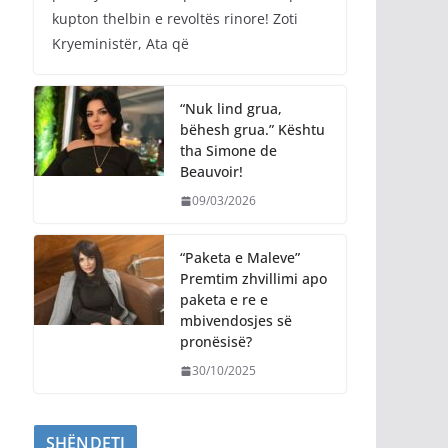
kupton thelbin e revoltës rinore! Zoti
Kryeministër, Ata që
“Nuk lind grua,
bëhesh grua.” Kështu
tha Simone de
Beauvoir!
09/03/2026
“Paketa e Maleve”
Premtim zhvillimi apo
paketa e re e
mbivendosjes së
pronësisë?
30/10/2025
SHËNDETI