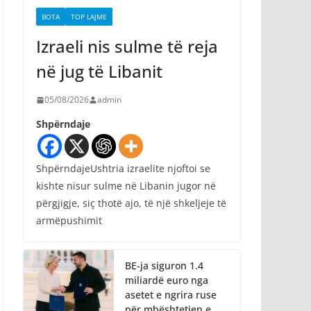
BOTA
TOP LAJME
Izraeli nis sulme të reja
në jug të Libanit
05/08/2026
admin
Shpërndaje
ShpërndajeUshtria izraelite njoftoi se
kishte nisur sulme në Libanin jugor në
përgjigje, siç thotë ajo, të një shkeljeje të
armëpushimit
BE-ja siguron 1.4
miliardë euro nga
asetet e ngrira ruse
për mbështetjen e