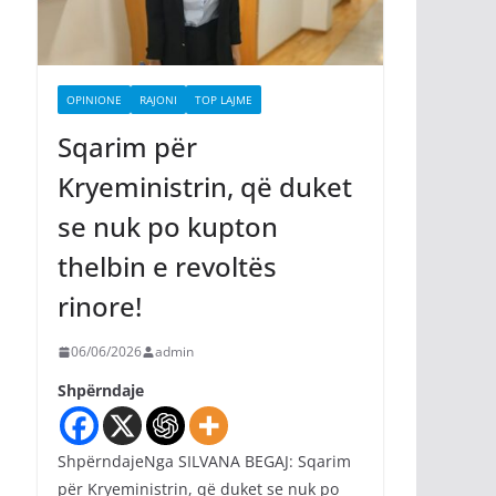
OPINIONE
RAJONI
TOP LAJME
Sqarim për
Kryeministrin, që duket
se nuk po kupton
thelbin e revoltës
rinore!
06/06/2026
admin
Shpërndaje
ShpërndajeNga SILVANA BEGAJ: Sqarim
për Kryeministrin, që duket se nuk po