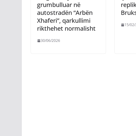
grumbulluar në
repli
autostradën “Arbën
Bruks
Xhaferi”, qarkullimi
15/02
rikthehet normalisht
30/06/2026