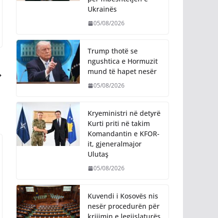
Ukrainës
05/08/2026
Trump thotë se
ngushtica e Hormuzit
mund të hapet nesër
05/08/2026
Kryeministri në detyrë
Kurti priti në takim
Komandantin e KFOR-
it, gjeneralmajor
Ulutaş
05/08/2026
Kuvendi i Kosovës nis
nesër procedurën për
krijimin e legjislaturës