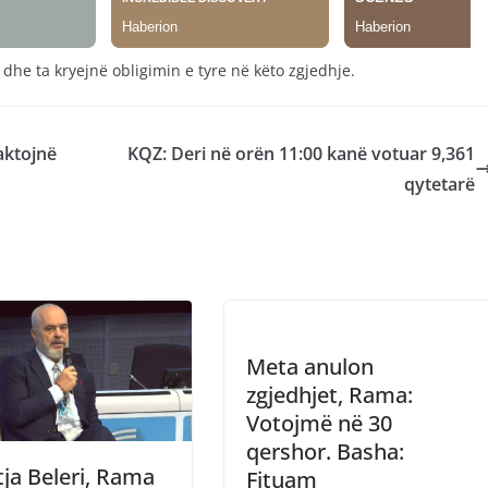
 dhe ta kryejnë obligimin e tyre në këto zgjedhje.
aktojnë
KQZ: Deri në orën 11:00 kanë votuar 9,361
qytetarë
Meta anulon
zgjedhjet, Rama:
Votojmë në 30
qershor. Basha:
ja Beleri, Rama
Fituam