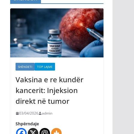
SHËNDETI
TOP LAJME
Vaksina e re kundër
kancerit: Injeksion
direkt në tumor
03/04/2026
admin
Shpërndaje