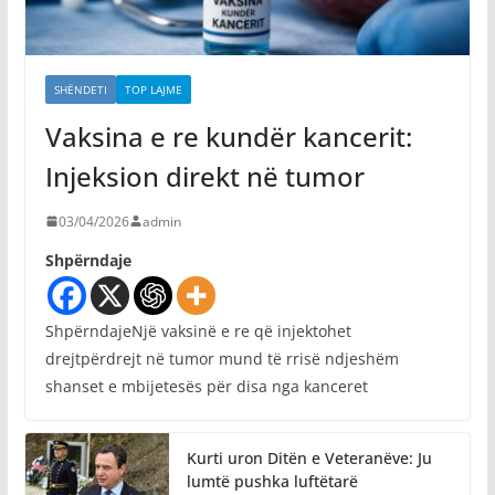
SHËNDETI
TOP LAJME
Vaksina e re kundër kancerit:
Injeksion direkt në tumor
03/04/2026
admin
Shpërndaje
ShpërndajeNjë vaksinë e re që injektohet
drejtpërdrejt në tumor mund të rrisë ndjeshëm
shanset e mbijetesës për disa nga kanceret
Kurti uron Ditën e Veteranëve: Ju
lumtë pushka luftëtarë