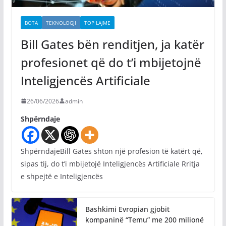
BOTA
TEKNOLOGJI
TOP LAJME
Bill Gates bën renditjen, ja katër
profesionet që do t’i mbijetojnë
Inteligjencës Artificiale
26/06/2026
admin
Shpërndaje
ShpërndajeBill Gates shton një profesion të katërt që,
sipas tij, do t’i mbijetojë Inteligjencës Artificiale Rritja
e shpejtë e Inteligjencës
Bashkimi Evropian gjobit
kompaninë “Temu” me 200 milionë