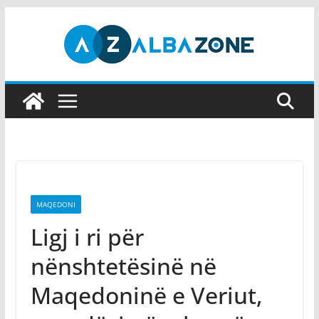
Skip
to
content
MAQEDONI
Ligj i ri për
nënshtetësinë në
Maqedoninë e Veriut,