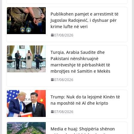
Publikohen pamjet e arrestimit të
Jugoslav Radojević, i dyshuar për
krime lufte në veri
07/08/2026
Turqia, Arabia Saudite dhe
Pakistani nënshkruajnë
marrëveshje të përbashkët të
mbrojtjes në Samitin e Mekës
07/08/2026
Trump: Nuk do ta lejojmë Kinën të
na mposhtë në Al dhe kripto
07/08/2026
Media e huaj: Shqipëria shënon