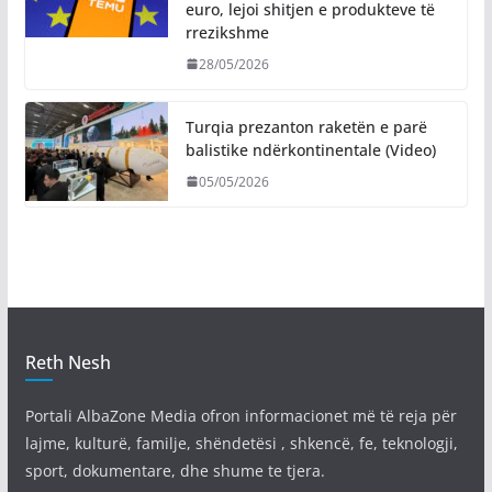
euro, lejoi shitjen e produkteve të
rrezikshme
28/05/2026
Turqia prezanton raketën e parë
balistike ndërkontinentale (Video)
05/05/2026
Reth Nesh
Portali AlbaZone Media ofron informacionet më të reja për
lajme, kulturë, familje, shëndetësi , shkencë, fe, teknologji,
sport, dokumentare, dhe shume te tjera.