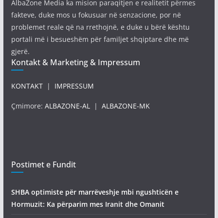
AlbaZone Media ka mision paraqitjen e realitetit përmes
fakteve, duke mos u fokusuar në senzacione, por në
problemet reale që na rrethojnë, e duke u bërë kështu
portali më i besueshëm për familjet shqiptare dhe më
gjerë.
Kontakt & Marketing & Impressum
KONTAKT
|
IMPRESSUM
Çmimore:
ALBAZONE-AL
|
ALBAZONE-MK
Postimet e Fundit
SHBA optimiste për marrëveshje mbi ngushticën e
Hormuzit: Ka përparim mes Iranit dhe Omanit