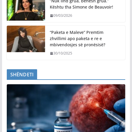
“Nuk lind grua, bëhesh grua.”
Kështu tha Simone de Beauvoir!
09/03/2026
“Paketa e Maleve” Premtim
zhvillimi apo paketa e re e
mbivendosjes së pronësisë?
30/10/2025
SHËNDETI