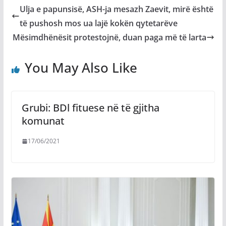
Ulja e papunsisë, ASH-ja mesazh Zaevit, mirë është
të pushosh mos ua lajë kokën qytetarëve
Mësimdhënësit protestojnë, duan paga më të larta
You May Also Like
Grubi: BDl fituese në të gjitha
komunat
17/06/2021