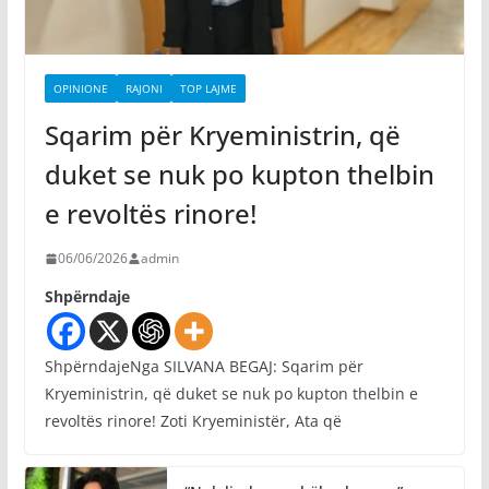
OPINIONE
RAJONI
TOP LAJME
Sqarim për Kryeministrin, që
duket se nuk po kupton thelbin
e revoltës rinore!
06/06/2026
admin
Shpërndaje
ShpërndajeNga SILVANA BEGAJ: Sqarim për
Kryeministrin, që duket se nuk po kupton thelbin e
revoltës rinore! Zoti Kryeministër, Ata që