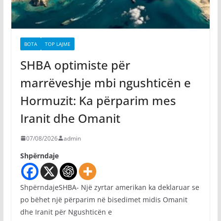
BOTA
TOP LAJME
SHBA optimiste për
marrëveshje mbi ngushticën e
Hormuzit: Ka përparim mes
Iranit dhe Omanit
07/08/2026
admin
Shpërndaje
ShpërndajeSHBA- Një zyrtar amerikan ka deklaruar se
po bëhet një përparim në bisedimet midis Omanit
dhe Iranit për Ngushticën e