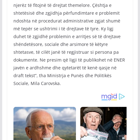
njerëz të fitojnë të drejtat themelore. Çështja e
shtetësisë dhe zgjidhja përfundimtare e problemit
ndoshta në procedurat administrative zgjat shumë
më tepër se ushtrimi i të drejtave të tyre. Ky ligj
duhet të zgjidhë problemin e arritjes së të drejtave
shëndetësore, sociale dhe arsimore të këtyre
shtetasve, të cilët janë të regjistruar si persona pa
dokumente. Ne presim që ligji të publikohet në ENER
javën e ardhshme dhe qytetarët të kenë qasje në
draft tekst”, tha Ministrja e Punës dhe Politikës
Sociale, Mila Carovska.