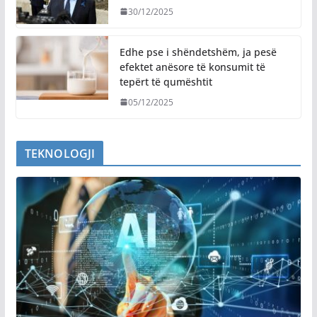
30/12/2025
Edhe pse i shëndetshëm, ja pesë
efektet anësore të konsumit të
tepërt të qumështit
05/12/2025
TEKNOLOGJI