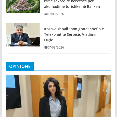
rritje rekord të kërkesës për
akomodime turistike në Ballkan
07/08/2026
Kosova shpall “non grata” shefin e
Telekomit të Serbisë, Vladimir
Luçiq
07/08/2026
OPINIONE