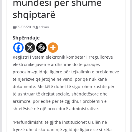
mundësi për shumë
shqiptarë
09/06/2019
admin
Shpërndaje
Regjistri i vetëm elektronik kombëtar i rregulloreve
elektronike javën e ardhshme do të paraqes
propozim-zgjidhje ligjore për tejkalimin e problemeve
të njerëzve që jetojnë në vend, por që nuk kanë
dokumente. Me këtë duhet të sigurohen kushte për
të ushtruar të drejtat sociale, shëndetësore dhe
arsimore, por edhe për të zgjidhur problemin e
shtetësisë në një procedurë administrative.
“Përfundimisht, të gjitha institucionet u ulën në
tryezë dhe diskutuan një zgjidhje ligjore se si këta