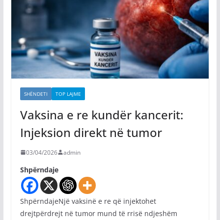
SHËNDETI
TOP LAJME
Vaksina e re kundër kancerit:
Injeksion direkt në tumor
03/04/2026
admin
Shpërndaje
ShpërndajeNjë vaksinë e re që injektohet
drejtpërdrejt në tumor mund të rrisë ndjeshëm