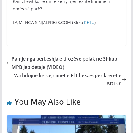
Kamchevit kur e dinte se ky njeri është kriminel i
dorës së parë?
LAJMI NGA SINJALPRESS.COM (Kliko
KËTU
)
Pamje nga përl.eshja e tifozëve polak në Shkup,
MPB jep detaje (VIDEO)
Vazhdojnë kërcë,nimet e El Cheka-s për krerët e
BDI-së
You May Also Like