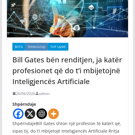
BOTA
TEKNOLOGJI
TOP LAJME
Bill Gates bën renditjen, ja katër
profesionet që do t’i mbijetojnë
Inteligjencës Artificiale
26/06/2026
admin
Shpërndaje
ShpërndajeBill Gates shton një profesion të katërt që,
sipas tij, do t’i mbijetojë Inteligjencës Artificiale Rritja