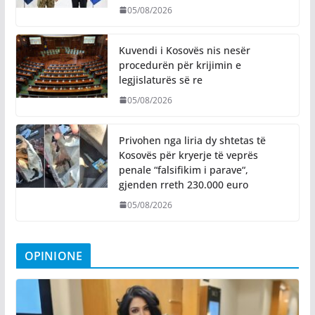
05/08/2026
Kuvendi i Kosovës nis nesër
procedurën për krijimin e
legjislaturës së re
05/08/2026
Privohen nga liria dy shtetas të
Kosovës për kryerje të veprës
penale “falsifikim i parave“,
gjenden rreth 230.000 euro
05/08/2026
OPINIONE