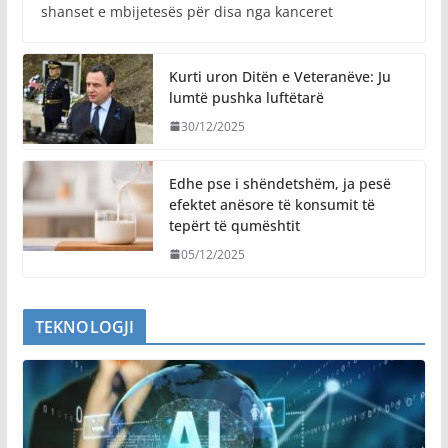
shanset e mbijetesës për disa nga kanceret
Kurti uron Ditën e Veteranëve: Ju
lumtë pushka luftëtarë
30/12/2025
Edhe pse i shëndetshëm, ja pesë
efektet anësore të konsumit të
tepërt të qumështit
05/12/2025
TEKNOLOGJI