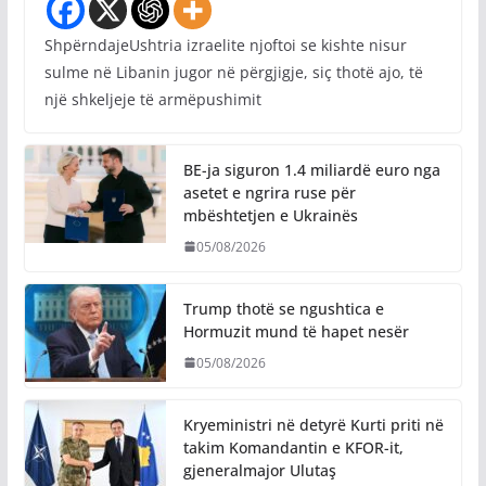
ShpërndajeUshtria izraelite njoftoi se kishte nisur
sulme në Libanin jugor në përgjigje, siç thotë ajo, të
një shkeljeje të armëpushimit
BE-ja siguron 1.4 miliardë euro nga
asetet e ngrira ruse për
mbështetjen e Ukrainës
05/08/2026
Trump thotë se ngushtica e
Hormuzit mund të hapet nesër
05/08/2026
Kryeministri në detyrë Kurti priti në
takim Komandantin e KFOR-it,
gjeneralmajor Ulutaş