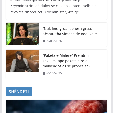
Kryeministrin, që duket se nuk po kupton thelbin e
revoltës rinore! Zoti Kryeministër, Ata që
“Nuk lind grua, bëhesh grua.”
Kështu tha Simone de Beauvoir!
09/03/2026
“Paketa e Maleve” Premtim
zhvillimi apo paketa e re e
mbivendosjes së pronësisë?
30/10/2025
SHËNDETI