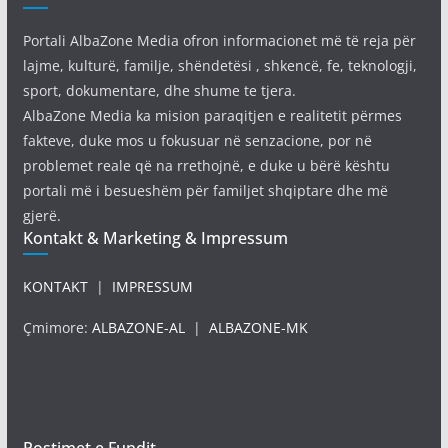
Portali AlbaZone Media ofron informacionet më të reja për
lajme, kulturë, familje, shëndetësi , shkencë, fe, teknologji,
sport, dokumentare, dhe shume te tjera.
AlbaZone Media ka mision paraqitjen e realitetit përmes
fakteve, duke mos u fokusuar në senzacione, por në
problemet reale që na rrethojnë, e duke u bërë kështu
portali më i besueshëm për familjet shqiptare dhe më
gjerë.
Kontakt & Marketing & Impressum
KONTAKT
|
IMPRESSUM
Çmimore:
ALBAZONE-AL
|
ALBAZONE-MK
Postimet e Fundit