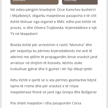
Në video-përgjim bisedojnë: Orce Kamchev kushëriri
i Mijalkoviçit, oligarku maqedonas pasaporta e të cilit
është lëshuar nga organet e RMV, edhe pse është në
proces, si dhe Olivera Trajkovska, kryeredaktore e një
TV në Maqedoni!
Biseda është për arrestimin e rastit “Monstra” dhe
për sexJoshja ku përmes kryeredaktorës me anë të
aktrimit me qëllim të propagandës kinse vrasësit janë
arratisur në drejtim të Kosovës, kështu duke
trubulluar gjërat dhe ti gjuhet i tër faji dikujt tjetër.
Këtu është e qartë se si ata përmes gazetarëve bëjnë
lajme të rreme dhe për vrasësit e të rinjve
maqedonase thonë se janë nga Greqia dhe Bullgaria!
Pse shteti maqedon i dha pasaportën Corsa