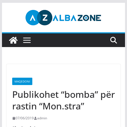
Skip
to
content
MAQEDONI
Publikohet “bomba” për
rastin “Mon.stra”
07/06/2019
admin