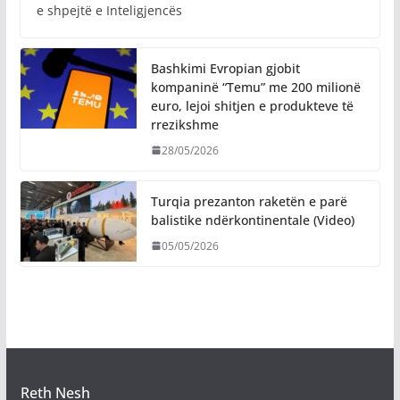
e shpejtë e Inteligjencës
Bashkimi Evropian gjobit
kompaninë “Temu” me 200 milionë
euro, lejoi shitjen e produkteve të
rrezikshme
28/05/2026
Turqia prezanton raketën e parë
balistike ndërkontinentale (Video)
05/05/2026
Reth Nesh