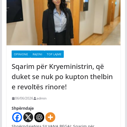
OPINIONE
RAJONI
TOP LAJME
Sqarim për Kryeministrin, që
duket se nuk po kupton thelbin
e revoltës rinore!
06/06/2026
admin
Shpërndaje
ShpërndajeNga SILVANA BEGAJ: Sqarim për