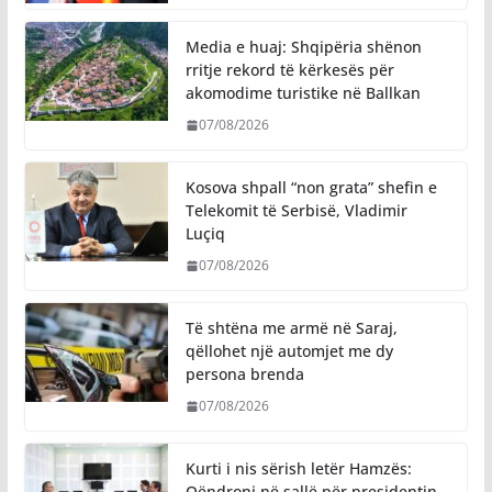
Media e huaj: Shqipëria shënon
rritje rekord të kërkesës për
akomodime turistike në Ballkan
07/08/2026
Kosova shpall “non grata” shefin e
Telekomit të Serbisë, Vladimir
Luçiq
07/08/2026
Të shtëna me armë në Saraj,
qëllohet një automjet me dy
persona brenda
07/08/2026
​Kurti i nis sërish letër Hamzës:
Qëndroni në sallë për presidentin,