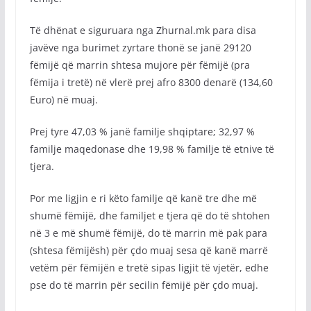
Të dhënat e siguruara nga Zhurnal.mk para disa
javëve nga burimet zyrtare thonë se janë 29120
fëmijë që marrin shtesa mujore për fëmijë (pra
fëmija i tretë) në vlerë prej afro 8300 denarë (134,60
Euro) në muaj.
Prej tyre 47,03 % janë familje shqiptare; 32,97 %
familje maqedonase dhe 19,98 % familje të etnive të
tjera.
Por me ligjin e ri këto familje që kanë tre dhe më
shumë fëmijë, dhe familjet e tjera që do të shtohen
në 3 e më shumë fëmijë, do të marrin më pak para
(shtesa fëmijësh) për çdo muaj sesa që kanë marrë
vetëm për fëmijën e tretë sipas ligjit të vjetër, edhe
pse do të marrin për secilin fëmijë për çdo muaj.