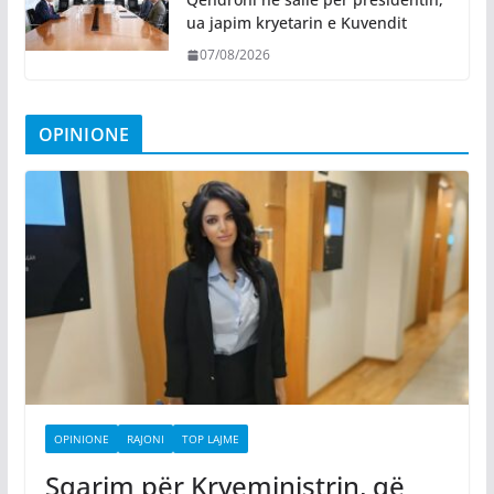
ua japim kryetarin e Kuvendit
07/08/2026
OPINIONE
OPINIONE
RAJONI
TOP LAJME
Sqarim për Kryeministrin, që