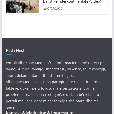
balistike ndërkontinentale (Video)
05/05/2026
Reth Nesh
Portali AlbaZone Media ofron informacionet më të reja për
lajme, kulturë, familje, shëndetësi , shkencë, fe, teknologji,
sport, dokumentare, dhe shume te tjera.
AlbaZone Media ka mision paraqitjen e realitetit përmes
fakteve, duke mos u fokusuar në senzacione, por në
problemet reale që na rrethojnë, e duke u bërë kështu
portali më i besueshëm për familjet shqiptare dhe më
gjerë.
Kontakt & Marketing & Impressum