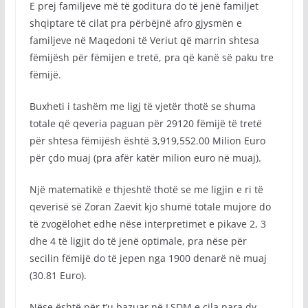
E prej familjeve më të goditura do të jenë familjet
shqiptare të cilat pra përbëjnë afro gjysmën e
familjeve në Maqedoni të Veriut që marrin shtesa
fëmijësh për fëmijen e tretë, pra që kanë së paku tre
fëmijë.
Buxheti i tashëm me ligj të vjetër thotë se shuma
totale që qeveria paguan për 29120 fëmijë të tretë
për shtesa fëmijësh është 3,919,552.00 Milion Euro
për çdo muaj (pra afër katër milion euro në muaj).
Një matematikë e thjeshtë thotë se me ligjin e ri të
qeverisë së Zoran Zaevit kjo shumë totale mujore do
të zvogëlohet edhe nëse interpretimet e pikave 2, 3
dhe 4 të ligjit do të jenë optimale, pra nëse për
secilin fëmijë do të jepen nga 1900 denarë në muaj
(30.81 Euro).
Nëse është për t’u bazuar në LSDM e cila para dy