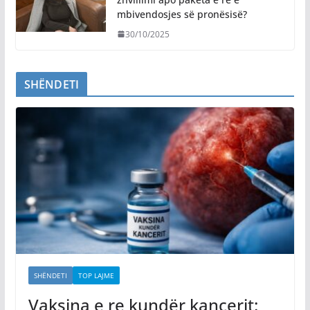
mbivendosjes së pronësisë?
30/10/2025
SHËNDETI
SHËNDETI
TOP LAJME
Vaksina e re kundër kancerit: