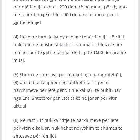
për një fëmijë është 1200 denarë në muaj, për dy apo
më tepër fëmijë është 1900 denarë në muaj për të
gjithë fëmijët.
(4) Nëse në familje ka dy ose më tepër fëmijë, të cilët
nuk janë në moshë shkollore, shuma e shtesave për
fëmijët për të gjithë fëmijët do të jetë 1600 denarë në
muaj.
(5) Shuma e shtesave për fëmijët nga paragrafet (2),
(3) dhe (4) të këtij neni përputhet me rritjen e
harxhimeve për jetë për vitin e kaluar, të publikuar
nga Enti Shtetëror për Statistikë në janar për vitin
aktual.
(6) Në rast kur nuk ka rritje të harxhimeve për jetë
për vitin e kaluar, nuk bëhet ndryshim të shumës të
shtesave për fëmijët.