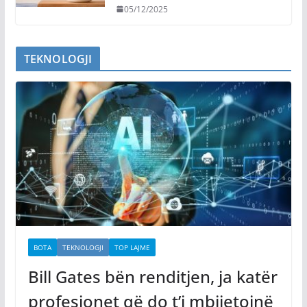
05/12/2025
TEKNOLOGJI
BOTA
TEKNOLOGJI
TOP LAJME
Bill Gates bën renditjen, ja katër
profesionet që do t’i mbijetojnë