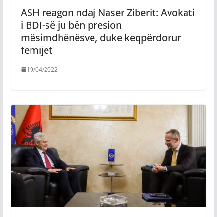
ASH reagon ndaj Naser Ziberit: Avokati
i BDI-së ju bën presion
mësimdhënësve, duke keqpërdorur
fëmijët
19/04/2022