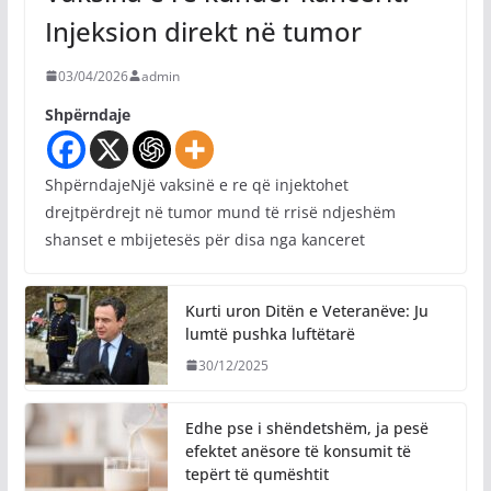
Injeksion direkt në tumor
03/04/2026
admin
Shpërndaje
ShpërndajeNjë vaksinë e re që injektohet
drejtpërdrejt në tumor mund të rrisë ndjeshëm
shanset e mbijetesës për disa nga kanceret
Kurti uron Ditën e Veteranëve: Ju
lumtë pushka luftëtarë
30/12/2025
Edhe pse i shëndetshëm, ja pesë
efektet anësore të konsumit të
tepërt të qumështit