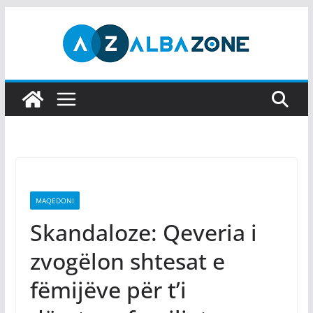
Skip
to
content
MAQEDONI
Skandaloze: Qeveria i
zvogëlon shtesat e
fëmijëve për t’i