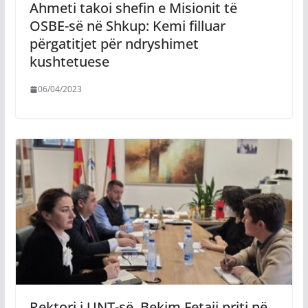
Ahmeti takoi shefin e Misionit të
OSBE-së në Shkup: Kemi filluar
përgatitjet për ndryshimet
kushtetuese
06/04/2023
Rektori i UNT-së, Bekim Fetaji priti në