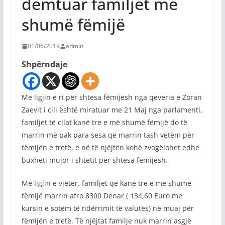
dëmtuar familjet me
shumë fëmijë
01/06/2019
admin
Shpërndaje
Me ligjin e ri për shtesa fëmijësh nga qeveria e Zoran
Zaevit i cili është miratuar me 21 Maj nga parlamenti,
familjet të cilat kanë tre e më shumë fëmijë do të
marrin më pak para sesa që marrin tash vetëm për
fëmijën e tretë, e në të njëjtën kohë zvogëlohet edhe
buxheti mujor i shtetit për shtesa fëmijësh.
Me ligjin e vjetër, familjet që kanë tre e më shumë
fëmijë marrin afro 8300 Denar ( 134,60 Euro me
kursin e sotëm të ndërrimit të valutës) në muaj për
fëmijën e tretë. Të njëjtat familje nuk marrin asgjë