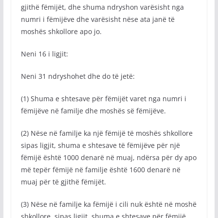
gjithë fëmijët, dhe shuma ndryshon varësisht nga
numri i fëmijëve dhe varësisht nëse ata janë të
moshës shkollore apo jo.
Neni 16 i ligjit:
Neni 31 ndryshohet dhe do të jetë:
(1) Shuma e shtesave për fëmijët varet nga numri i
fëmijëve në familje dhe moshës së fëmijëve.
(2) Nëse në familje ka një fëmijë të moshës shkollore
sipas ligjit, shuma e shtesave të fëmijëve për një
fëmijë është 1000 denarë në muaj, ndërsa për dy apo
më tepër fëmijë në familje është 1600 denarë në
muaj për të gjithë fëmijët.
(3) Nëse në familje ka fëmijë i cili nuk është në moshë
shkollore, sipas ligjit, shuma e shtesave për fëmijë