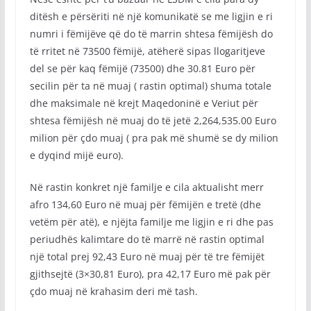
ditësh e përsëriti në një komunikatë se me ligjin e ri
numri i fëmijëve që do të marrin shtesa fëmijësh do
të rritet në 73500 fëmijë, atëherë sipas llogaritjeve
del se për kaq fëmijë (73500) dhe 30.81 Euro për
secilin për ta në muaj ( rastin optimal) shuma totale
dhe maksimale në krejt Maqedoninë e Veriut për
shtesa fëmijësh në muaj do të jetë 2,264,535.00 Euro
milion për çdo muaj ( pra pak më shumë se dy milion
e dyqind mijë euro).
Në rastin konkret një familje e cila aktualisht merr
afro 134,60 Euro në muaj për fëmijën e tretë (dhe
vetëm për atë), e njëjta familje me ligjin e ri dhe pas
periudhës kalimtare do të marrë në rastin optimal
një total prej 92,43 Euro në muaj për të tre fëmijët
gjithsejtë (3×30,81 Euro), pra 42,17 Euro më pak për
çdo muaj në krahasim deri më tash.