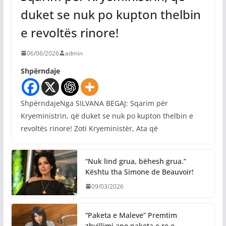
duket se nuk po kupton thelbin
e revoltës rinore!
06/06/2026
admin
Shpërndaje
ShpërndajeNga SILVANA BEGAJ: Sqarim për
Kryeministrin, që duket se nuk po kupton thelbin e
revoltës rinore! Zoti Kryeministër, Ata që
“Nuk lind grua, bëhesh grua.”
Kështu tha Simone de Beauvoir!
09/03/2026
“Paketa e Maleve” Premtim
zhvillimi apo paketa e re e