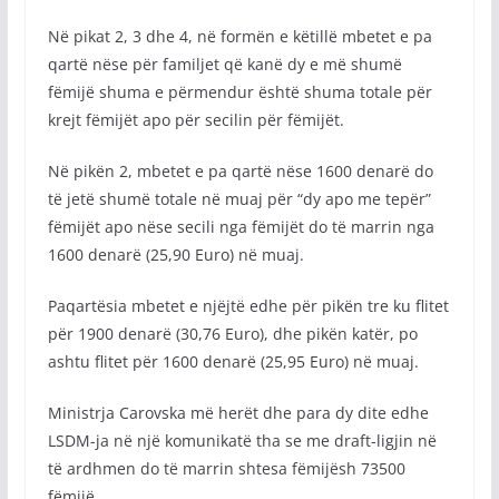
Në pikat 2, 3 dhe 4, në formën e këtillë mbetet e pa
qartë nëse për familjet që kanë dy e më shumë
fëmijë shuma e përmendur është shuma totale për
krejt fëmijët apo për secilin për fëmijët.
Në pikën 2, mbetet e pa qartë nëse 1600 denarë do
të jetë shumë totale në muaj për “dy apo me tepër”
fëmijët apo nëse secili nga fëmijët do të marrin nga
1600 denarë (25,90 Euro) në muaj.
Paqartësia mbetet e njëjtë edhe për pikën tre ku flitet
për 1900 denarë (30,76 Euro), dhe pikën katër, po
ashtu flitet për 1600 denarë (25,95 Euro) në muaj.
Ministrja Carovska më herët dhe para dy dite edhe
LSDM-ja në një komunikatë tha se me draft-ligjin në
të ardhmen do të marrin shtesa fëmijësh 73500
fëmijë.