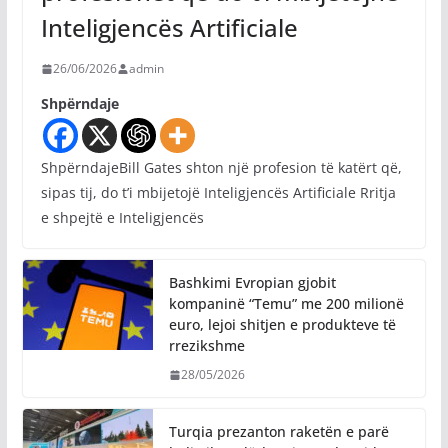
Inteligjencës Artificiale
26/06/2026
admin
Shpërndaje
ShpërndajeBill Gates shton një profesion të katërt që,
sipas tij, do t’i mbijetojë Inteligjencës Artificiale Rritja
e shpejtë e Inteligjencës
Bashkimi Evropian gjobit
kompaninë “Temu” me 200 milionë
euro, lejoi shitjen e produkteve të
rrezikshme
28/05/2026
Turqia prezanton raketën e parë