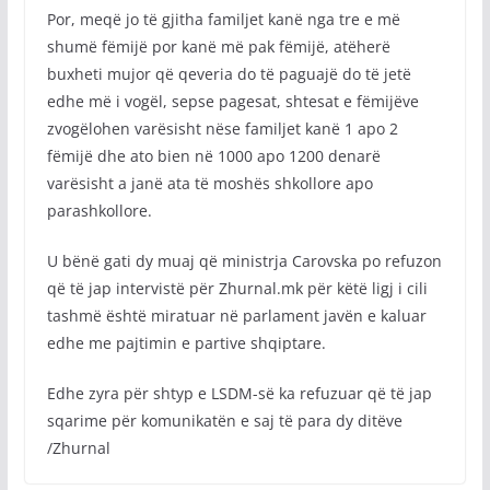
Por, meqë jo të gjitha familjet kanë nga tre e më
shumë fëmijë por kanë më pak fëmijë, atëherë
buxheti mujor që qeveria do të paguajë do të jetë
edhe më i vogël, sepse pagesat, shtesat e fëmijëve
zvogëlohen varësisht nëse familjet kanë 1 apo 2
fëmijë dhe ato bien në 1000 apo 1200 denarë
varësisht a janë ata të moshës shkollore apo
parashkollore.
U bënë gati dy muaj që ministrja Carovska po refuzon
që të jap intervistë për Zhurnal.mk për këtë ligj i cili
tashmë është miratuar në parlament javën e kaluar
edhe me pajtimin e partive shqiptare.
Edhe zyra për shtyp e LSDM-së ka refuzuar që të jap
sqarime për komunikatën e saj të para dy ditëve
/Zhurnal