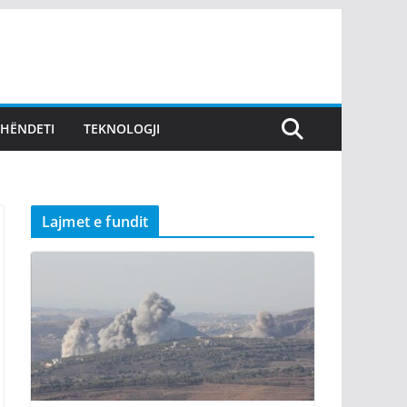
SHËNDETI
TEKNOLOGJI
Lajmet e fundit