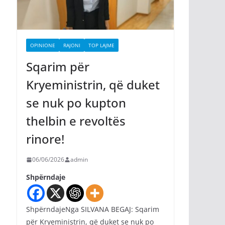
OPINIONE
RAJONI
TOP LAJME
Sqarim për
Kryeministrin, që duket
se nuk po kupton
thelbin e revoltës
rinore!
06/06/2026
admin
Shpërndaje
ShpërndajeNga SILVANA BEGAJ: Sqarim
për Kryeministrin, që duket se nuk po