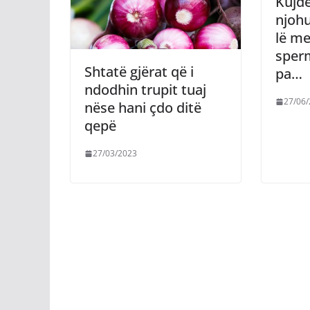
Kujde
njohu
lë me
sper
Shtatë gjërat që i
pa…
ndodhin trupit tuaj
27/06
nëse hani çdo ditë
qepë
27/03/2023