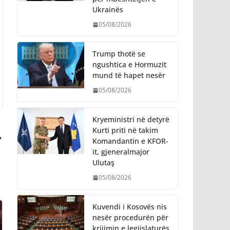
Ukrainës
05/08/2026
Trump thotë se
ngushtica e Hormuzit
mund të hapet nesër
05/08/2026
Kryeministri në detyrë
Kurti priti në takim
Komandantin e KFOR-
it, gjeneralmajor
Ulutaş
05/08/2026
Kuvendi i Kosovës nis
nesër procedurën për
krijimin e legjislaturës