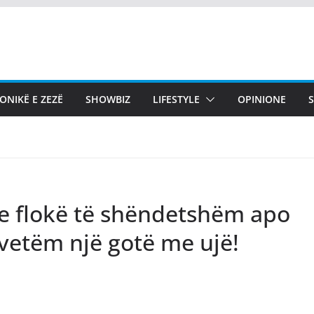
ONIKË E ZEZË
SHOWBIZ
LIFESTYLE
OPINIONE
ke flokë të shëndetshëm apo
vetëm një gotë me ujë!