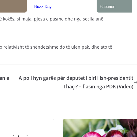
të kokës, si maja, pjesa e pasme dhe nga secila anë.
to relativisht të shëndetshme do të ulen pak, dhe ato të
jen e
A po i hyn garës për deputet i biri i ish-presidentit
Thaçi? – flasin nga PDK (Video)