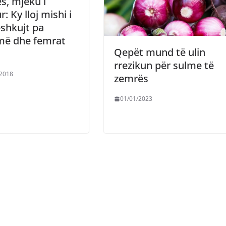
s, mjeku i
r: Ky lloj mishi i
shkujt pa
më dhe femrat
Qepët mund të ulin
rrezikun për sulme të
/2018
zemrës
01/01/2023