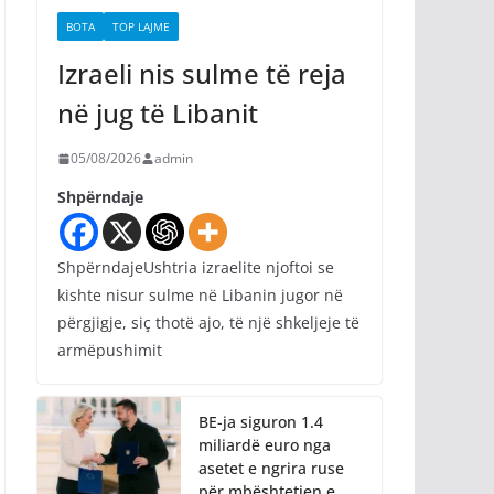
BOTA
TOP LAJME
Izraeli nis sulme të reja
në jug të Libanit
05/08/2026
admin
Shpërndaje
ShpërndajeUshtria izraelite njoftoi se
kishte nisur sulme në Libanin jugor në
përgjigje, siç thotë ajo, të një shkeljeje të
armëpushimit
BE-ja siguron 1.4
miliardë euro nga
asetet e ngrira ruse
për mbështetjen e