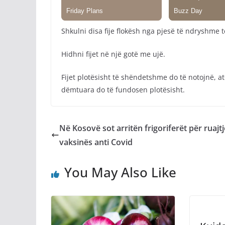
Shkulni disa fije flokësh nga pjesë të ndryshme 
Hidhni fijet në një gotë me ujë.
Fijet plotësisht të shëndetshme do të notojnë, a
dëmtuara do të fundosen plotësisht.
Në Kosovë sot arritën frigoriferët për ruajt
vaksinës anti Covid
You May Also Like