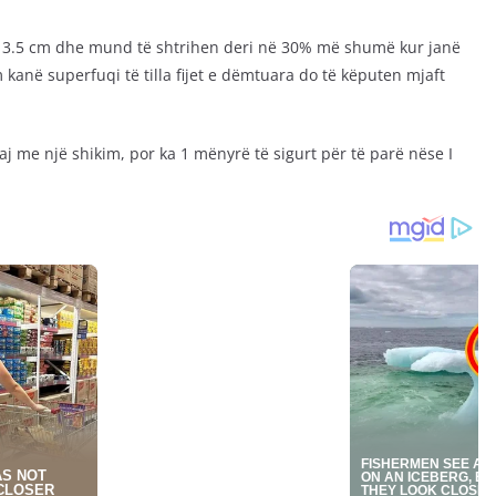
ej 3.5 cm dhe mund të shtrihen deri në 30% më shumë kur janë
 kanë superfuqi të tilla fijet e dëmtuara do të këputen mjaft
aj me një shikim, por ka 1 mënyrë të sigurt për të parë nëse I