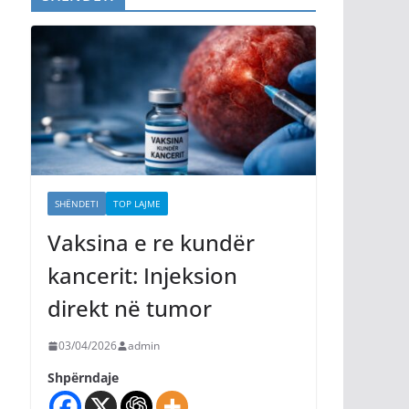
SHËNDETI
TOP LAJME
Vaksina e re kundër
kancerit: Injeksion
direkt në tumor
03/04/2026
admin
Shpërndaje