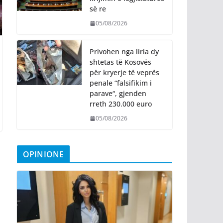
së re
05/08/2026
Privohen nga liria dy
shtetas të Kosovës
për kryerje të veprës
penale “falsifikim i
parave“, gjenden
rreth 230.000 euro
05/08/2026
OPINIONE