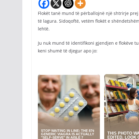
Flokët tanë mund të përballojnë një shtrirje pr
të lagura. Sidoqoftë, vetëm flokët e shëndetshëm
lehtë.
Ju nuk mund të identifikoni gjendjen e flokëve tu
keni shumë të djegur apo jo: