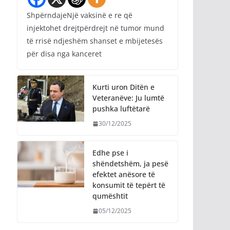
ShpërndajeNjë vaksinë e re që
injektohet drejtpërdrejt në tumor mund
të rrisë ndjeshëm shanset e mbijetesës
për disa nga kanceret
Kurti uron Ditën e
Veteranëve: Ju lumtë
pushka luftëtarë
30/12/2025
Edhe pse i
shëndetshëm, ja pesë
efektet anësore të
konsumit të tepërt të
qumështit
05/12/2025