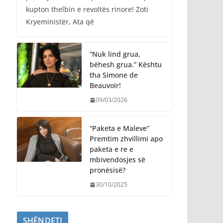
kupton thelbin e revoltës rinore! Zoti
Kryeministër, Ata që
“Nuk lind grua,
bëhesh grua.” Kështu
tha Simone de
Beauvoir!
09/03/2026
“Paketa e Maleve”
Premtim zhvillimi apo
paketa e re e
mbivendosjes së
pronësisë?
30/10/2025
SHËNDETI