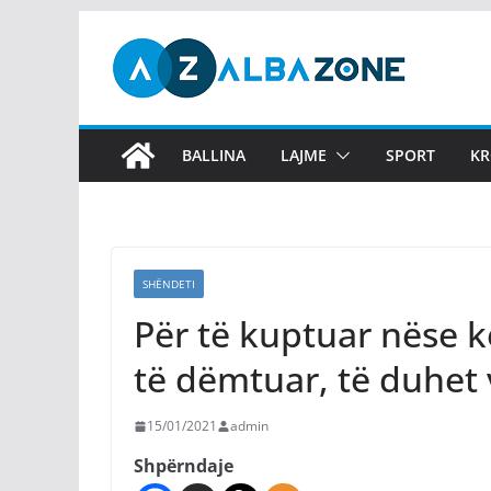
Skip
to
content
BALLINA
LAJME
SPORT
KR
SHËNDETI
Për të kuptuar nëse 
të dëmtuar, të duhet 
15/01/2021
admin
Shpërndaje