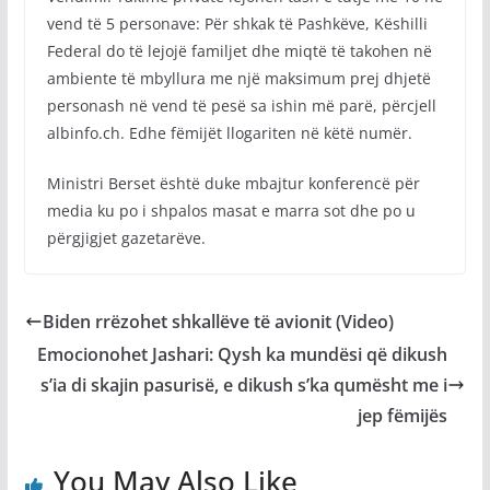
vend të 5 personave: Për shkak të Pashkëve, Këshilli
Federal do të lejojë familjet dhe miqtë të takohen në
ambiente të mbyllura me një maksimum prej dhjetë
personash në vend të pesë sa ishin më parë, përcjell
albinfo.ch. Edhe fëmijët llogariten në këtë numër.
Ministri Berset është duke mbajtur konferencë për
media ku po i shpalos masat e marra sot dhe po u
përgjigjet gazetarëve.
Biden rrëzohet shkallëve të avionit (Video)
Emocionohet Jashari: Qysh ka mundësi që dikush
s’ia di skajin pasurisë, e dikush s’ka qumësht me i
jep fëmijës
You May Also Like