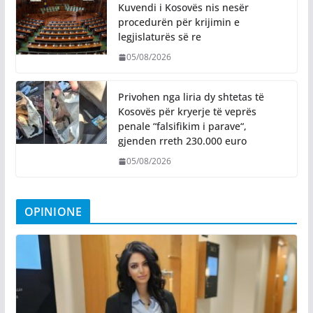
Kuvendi i Kosovës nis nesër
procedurën për krijimin e
legjislaturës së re
05/08/2026
Privohen nga liria dy shtetas të
Kosovës për kryerje të veprës
penale “falsifikim i parave“,
gjenden rreth 230.000 euro
05/08/2026
OPINIONE