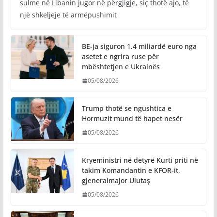
sulme në Libanin jugor në përgjigje, siç thotë ajo, të
një shkeljeje të armëpushimit
BE-ja siguron 1.4 miliardë euro nga
asetet e ngrira ruse për
mbështetjen e Ukrainës
05/08/2026
Trump thotë se ngushtica e
Hormuzit mund të hapet nesër
05/08/2026
Kryeministri në detyrë Kurti priti në
takim Komandantin e KFOR-it,
gjeneralmajor Ulutaş
05/08/2026