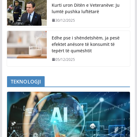
Kurti uron Ditën e Veteranëve: Ju
lumtë pushka luftëtarë
30/12/2025
Edhe pse i shëndetshëm, ja pesë
efektet anësore të konsumit të
tepërt të qumështit
05/12/2025
TEKNOLOGJI