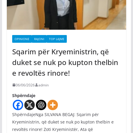
OPINIONE
RAJONI
TOP LAJME
Sqarim për Kryeministrin, që
duket se nuk po kupton thelbin
e revoltës rinore!
06/06/2026
admin
Shpërndaje
ShpërndajeNga SILVANA BEGAJ: Sqarim për
Kryeministrin, që duket se nuk po kupton thelbin e
revoltës rinore! Zoti Kryeministër, Ata që