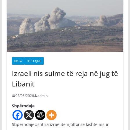
BOTA
TOP LAJME
Izraeli nis sulme të reja në jug të
Libanit
05/08/2026
admin
Shpërndaje
ShpërndajeUshtria izraelite njoftoi se kishte nisur