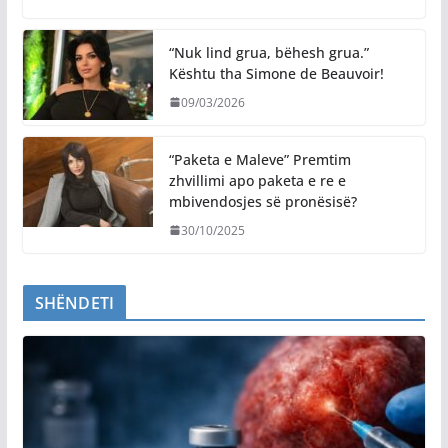
“Nuk lind grua, bëhesh grua.”
Kështu tha Simone de Beauvoir!
09/03/2026
“Paketa e Maleve” Premtim
zhvillimi apo paketa e re e
mbivendosjes së pronësisë?
30/10/2025
SHËNDETI