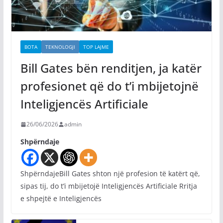
BOTA
TEKNOLOGJI
TOP LAJME
Bill Gates bën renditjen, ja katër
profesionet që do t’i mbijetojnë
Inteligjencës Artificiale
26/06/2026
admin
Shpërndaje
ShpërndajeBill Gates shton një profesion të katërt që,
sipas tij, do t’i mbijetojë Inteligjencës Artificiale Rritja
e shpejtë e Inteligjencës