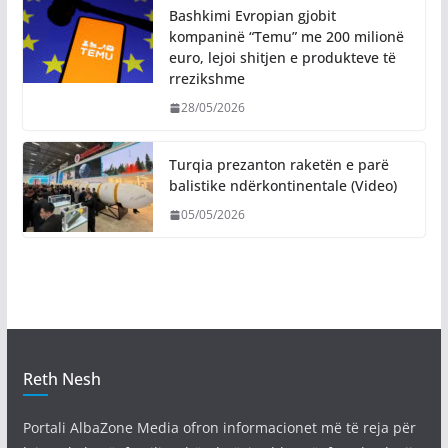
Bashkimi Evropian gjobit
kompaninë “Temu” me 200 milionë
euro, lejoi shitjen e produkteve të
rrezikshme
28/05/2026
Turqia prezanton raketën e parë
balistike ndërkontinentale (Video)
05/05/2026
Reth Nesh
Portali AlbaZone Media ofron informacionet më të reja për