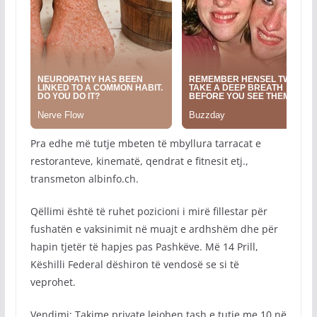
Pra edhe më tutje mbeten të mbyllura tarracat e
restoranteve, kinematë, qendrat e fitnesit etj.,
transmeton albinfo.ch.
Qëllimi është të ruhet pozicioni i mirë fillestar për
fushatën e vaksinimit në muajt e ardhshëm dhe për
hapin tjetër të hapjes pas Pashkëve. Më 14 Prill,
Këshilli Federal dëshiron të vendosë se si të
veprohet.
Vendimi: Takime private lejohen tash e tutje me 10 në