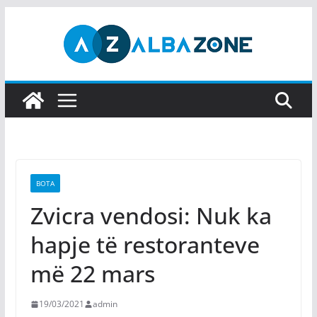
Skip
to
content
BOTA
Zvicra vendosi: Nuk ka
hapje të restoranteve
më 22 mars
19/03/2021
admin