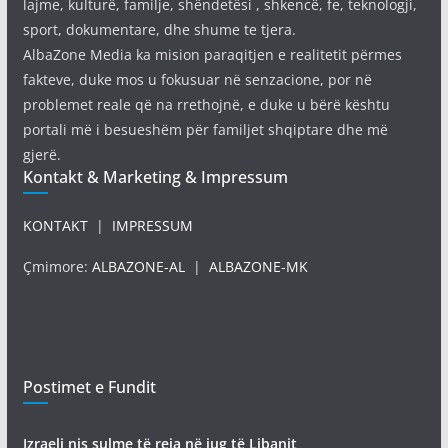
lajme, kulturë, familje, shëndetësi , shkencë, fe, teknologji,
sport, dokumentare, dhe shume te tjera.
AlbaZone Media ka mision paraqitjen e realitetit përmes
fakteve, duke mos u fokusuar në senzacione, por në
problemet reale që na rrethojnë, e duke u bërë kështu
portali më i besueshëm për familjet shqiptare dhe më
gjerë.
Kontakt & Marketing & Impressum
KONTAKT
|
IMPRESSUM
Çmimore:
ALBAZONE-AL
|
ALBAZONE-MK
Postimet e Fundit
Izraeli nis sulme të reja në jug të Libanit