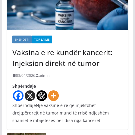
SHËNDETI
TOP LAJME
Vaksina e re kundër kancerit:
Injeksion direkt në tumor
03/04/2026
admin
Shpërndaje
ShpërndajeNjë vaksinë e re që injektohet
drejtpërdrejt në tumor mund të rrisë ndjeshëm
shanset e mbijetesës për disa nga kanceret